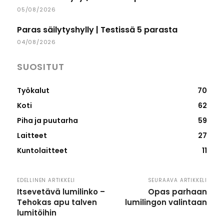
05/08/2026
Paras säilytyshylly | Testissä 5 parasta
04/08/2026
SUOSITUT
Työkalut
70
Koti
62
Piha ja puutarha
59
Laitteet
27
Kuntolaitteet
11
EDELLINEN ARTIKKELI
SEURAAVA ARTIKKELI
Itsevetävä lumilinko –
Opas parhaan
Tehokas apu talven
lumilingon valintaan
lumitöihin