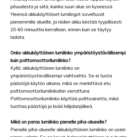
pituudesta ja siitä, kuinka suuri alue on kyseessä.
Yleensä akkukäyttöiset lumilingot soveltuvat
pienemmille alueille, ja niiden akku kestää tyypillisesti
20-60 minuuttia kerrallaan, ennen kuin se täytyy
ladata.
Onko akkukäyttöinen lumilinko ympäristöystävällisempi
kuin polttomoottorilumilinko?
Kyllä, akkukäyttöinen lumilinko on
ympäristöystävällisempi vaihtoehto. Se ei tuota
päästöjä käytön aikana, mikä on merkittävä etu
polttomoottorilumilinkoihin verrattuna.
Polttomoottorilumilinko käyttää polttoainetta, mikä
tuottaa päästöjä ja lisää hiilijalanjälkeä.
Mikä on paras lumilinko pienelle piha-alueelle?
Pienelle piha-alueelle akkukäyttöinen lumilinko on usein