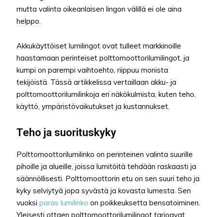
mutta valinta oikeanlaisen lingon välillä ei ole aina
helppo.
Akkukäyttöiset lumilingot ovat tulleet markkinoille
haastamaan perinteiset polttomoottorilumilingot, ja
kumpi on parempi vaihtoehto, riippuu monista
tekijöistä. Tässä artikkelissa vertaillaan akku- ja
polttomoottorilumilinkoja eri näkökulmista, kuten teho,
käyttö, ympäristövaikutukset ja kustannukset.
Teho ja suorituskyky
Polttomoottorilumilinko on perinteinen valinta suurille
pihoille ja alueille, joissa lumitöitä tehdään raskaasti ja
säännöllisesti. Polttomoottorin etu on sen suuri teho ja
kyky selviytyä jopa syvästä ja kovasta lumesta. Sen
vuoksi
paras lumilinko
on poikkeuksetta bensatoiminen.
Yleisesti ottaen polttomoottorilumilingot tarjoavat