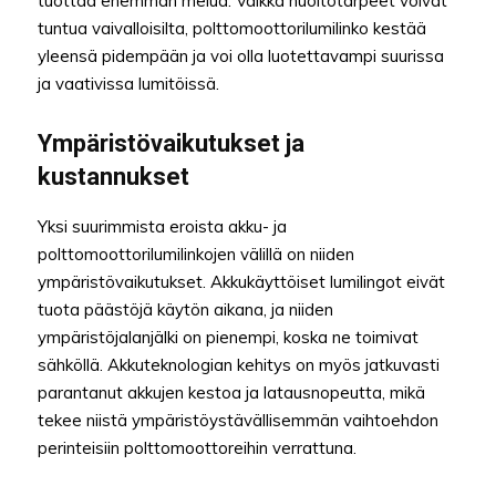
tuottaa enemmän melua. Vaikka huoltotarpeet voivat
tuntua vaivalloisilta, polttomoottorilumilinko kestää
yleensä pidempään ja voi olla luotettavampi suurissa
ja vaativissa lumitöissä.
Ympäristövaikutukset ja
kustannukset
Yksi suurimmista eroista akku- ja
polttomoottorilumilinkojen välillä on niiden
ympäristövaikutukset. Akkukäyttöiset lumilingot eivät
tuota päästöjä käytön aikana, ja niiden
ympäristöjalanjälki on pienempi, koska ne toimivat
sähköllä. Akkuteknologian kehitys on myös jatkuvasti
parantanut akkujen kestoa ja latausnopeutta, mikä
tekee niistä ympäristöystävällisemmän vaihtoehdon
perinteisiin polttomoottoreihin verrattuna.