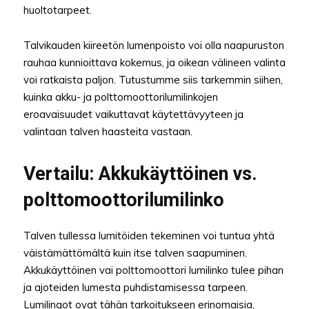
huoltotarpeet.
Talvikauden kiireetön lumenpoisto voi olla naapuruston
rauhaa kunnioittava kokemus, ja oikean välineen valinta
voi ratkaista paljon. Tutustumme siis tarkemmin siihen,
kuinka akku- ja polttomoottorilumilinkojen
eroavaisuudet vaikuttavat käytettävyyteen ja
valintaan talven haasteita vastaan.
Vertailu: Akkukäyttöinen vs.
polttomoottorilumilinko
Talven tullessa lumitöiden tekeminen voi tuntua yhtä
väistämättömältä kuin itse talven saapuminen.
Akkukäyttöinen vai polttomoottori lumilinko tulee pihan
ja ajoteiden lumesta puhdistamisessa tarpeen.
Lumilingot ovat tähän tarkoitukseen erinomaisia,