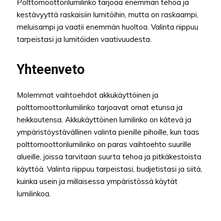
Polttomoottorilumilinko tarjoaa enemmän tehoa ja
kestävyyttä raskaisiin lumitöihin, mutta on raskaampi,
meluisampi ja vaatii enemmän huoltoa. Valinta riippuu
tarpeistasi ja lumitöiden vaativuudesta.
Yhteenveto
Molemmat vaihtoehdot akkukäyttöinen ja
polttomoottorilumilinko tarjoavat omat etunsa ja
heikkoutensa. Akkukäyttöinen lumilinko on kätevä ja
ympäristöystävällinen valinta pienille pihoille, kun taas
polttomoottorilumilinko on paras vaihtoehto suurille
alueille, joissa tarvitaan suurta tehoa ja pitkäkestoista
käyttöä. Valinta riippuu tarpeistasi, budjetistasi ja siitä,
kuinka usein ja millaisessa ympäristössä käytät
lumilinkoa.