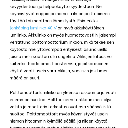
kevyydestään ja helppokäyttöisyydestään. Ne
käynnistyvät nappia painamalla ilman polttoaineen
täyttöä tai moottorin lämmitystä. Esimerkiksi
Jonköping lumilinko 40 V
on hyvä akkukäyttöinen
lumilinko. Akkulinko on myös huomattavasti hiljaisempi
verrattuna polttomoottorilumilinkoon, mikä tekee sen
käytöstä miellyttävämpää erityisesti asuinalueilla,
joissa melu saattaa olla ongelma. Akkujen lataus voi
kuitenkin tuoda omat haasteensa, ja pitkäaikainen
käyttö vaatii usein vara-akkuja, varsinkin jos lumen
määrä on suuri.
Polttomoottorilumilinko on yleensä raskaampi ja vaatii
enemmän huoltoa. Polttoaineen tankkaaminen, öljyn
vaihto ja moottorin tarkastus ovat osa säännöllistä
huoltoa. Polttomoottorit myös käynnistyvät usein
hieman hitaammin kylmällä säällä, ja niiden käyttö