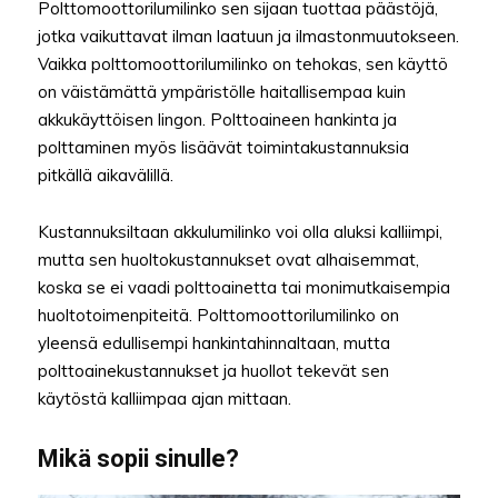
Polttomoottorilumilinko sen sijaan tuottaa päästöjä,
jotka vaikuttavat ilman laatuun ja ilmastonmuutokseen.
Vaikka polttomoottorilumilinko on tehokas, sen käyttö
on väistämättä ympäristölle haitallisempaa kuin
akkukäyttöisen lingon. Polttoaineen hankinta ja
polttaminen myös lisäävät toimintakustannuksia
pitkällä aikavälillä.
Kustannuksiltaan akkulumilinko voi olla aluksi kalliimpi,
mutta sen huoltokustannukset ovat alhaisemmat,
koska se ei vaadi polttoainetta tai monimutkaisempia
huoltotoimenpiteitä. Polttomoottorilumilinko on
yleensä edullisempi hankintahinnaltaan, mutta
polttoainekustannukset ja huollot tekevät sen
käytöstä kalliimpaa ajan mittaan.
Mikä sopii sinulle?