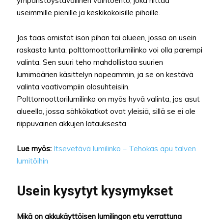
ympäristöystävällinen vaihtoehto, joka riittää
useimmille pienille ja keskikokoisille pihoille.
Jos taas omistat ison pihan tai alueen, jossa on usein
raskasta lunta, polttomoottorilumilinko voi olla parempi
valinta. Sen suuri teho mahdollistaa suurien
lumimäärien käsittelyn nopeammin, ja se on kestävä
valinta vaativampiin olosuhteisiin.
Polttomoottorilumilinko on myös hyvä valinta, jos asut
alueella, jossa sähkökatkot ovat yleisiä, sillä se ei ole
riippuvainen akkujen latauksesta.
Lue myös:
Itsevetävä lumilinko – Tehokas apu talven
lumitöihin
Usein kysytyt kysymykset
Mikä on akkukäyttöisen lumilingon etu verrattuna