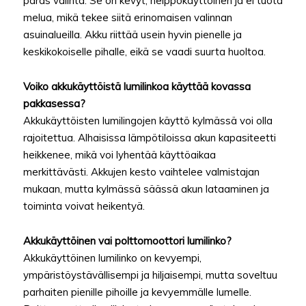
paras valinta. Se on kevyt, helppokäyttöinen ja ei tuota
melua, mikä tekee siitä erinomaisen valinnan
asuinalueilla. Akku riittää usein hyvin pienelle ja
keskikokoiselle pihalle, eikä se vaadi suurta huoltoa.
Voiko akkukäyttöistä lumilinkoa käyttää kovassa
pakkasessa?
Akkukäyttöisten lumilingojen käyttö kylmässä voi olla
rajoitettua. Alhaisissa lämpötiloissa akun kapasiteetti
heikkenee, mikä voi lyhentää käyttöaikaa
merkittävästi. Akkujen kesto vaihtelee valmistajan
mukaan, mutta kylmässä säässä akun lataaminen ja
toiminta voivat heikentyä.
Akkukäyttöinen vai polttomoottori lumilinko?
Akkukäyttöinen lumilinko on kevyempi,
ympäristöystävällisempi ja hiljaisempi, mutta soveltuu
parhaiten pienille pihoille ja kevyemmälle lumelle.