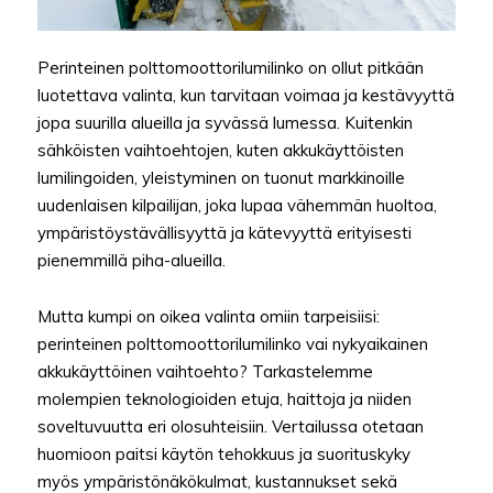
Perinteinen polttomoottorilumilinko on ollut pitkään
luotettava valinta, kun tarvitaan voimaa ja kestävyyttä
jopa suurilla alueilla ja syvässä lumessa. Kuitenkin
sähköisten vaihtoehtojen, kuten akkukäyttöisten
lumilingoiden, yleistyminen on tuonut markkinoille
uudenlaisen kilpailijan, joka lupaa vähemmän huoltoa,
ympäristöystävällisyyttä ja kätevyyttä erityisesti
pienemmillä piha-alueilla.
Mutta kumpi on oikea valinta omiin tarpeisiisi:
perinteinen polttomoottorilumilinko vai nykyaikainen
akkukäyttöinen vaihtoehto? Tarkastelemme
molempien teknologioiden etuja, haittoja ja niiden
soveltuvuutta eri olosuhteisiin. Vertailussa otetaan
huomioon paitsi käytön tehokkuus ja suorituskyky
myös ympäristönäkökulmat, kustannukset sekä