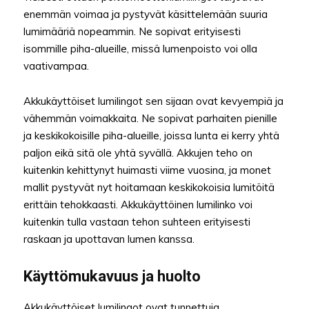
enemmän voimaa ja pystyvät käsittelemään suuria
lumimääriä nopeammin. Ne sopivat erityisesti
isommille piha-alueille, missä lumenpoisto voi olla
vaativampaa.
Akkukäyttöiset lumilingot sen sijaan ovat kevyempiä ja
vähemmän voimakkaita. Ne sopivat parhaiten pienille
ja keskikokoisille piha-alueille, joissa lunta ei kerry yhtä
paljon eikä sitä ole yhtä syvällä. Akkujen teho on
kuitenkin kehittynyt huimasti viime vuosina, ja monet
mallit pystyvät nyt hoitamaan keskikokoisia lumitöitä
erittäin tehokkaasti. Akkukäyttöinen lumilinko voi
kuitenkin tulla vastaan tehon suhteen erityisesti
raskaan ja upottavan lumen kanssa.
Käyttömukavuus ja huolto
Akkukäyttöiset lumilingot ovat tunnettuja