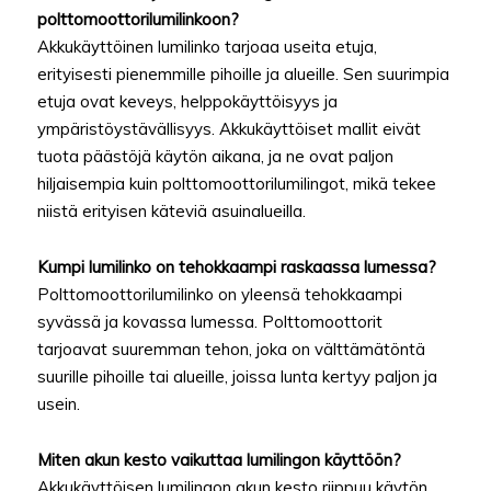
polttomoottorilumilinkoon?
Akkukäyttöinen lumilinko tarjoaa useita etuja,
erityisesti pienemmille pihoille ja alueille. Sen suurimpia
etuja ovat keveys, helppokäyttöisyys ja
ympäristöystävällisyys. Akkukäyttöiset mallit eivät
tuota päästöjä käytön aikana, ja ne ovat paljon
hiljaisempia kuin polttomoottorilumilingot, mikä tekee
niistä erityisen käteviä asuinalueilla.
Kumpi lumilinko on tehokkaampi raskaassa lumessa?
Polttomoottorilumilinko on yleensä tehokkaampi
syvässä ja kovassa lumessa. Polttomoottorit
tarjoavat suuremman tehon, joka on välttämätöntä
suurille pihoille tai alueille, joissa lunta kertyy paljon ja
usein.
Miten akun kesto vaikuttaa lumilingon käyttöön?
Akkukäyttöisen lumilingon akun kesto riippuu käytön