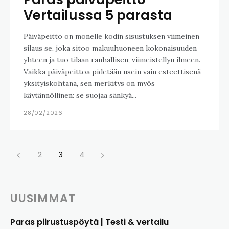
Vertailussa 5 parasta
Päiväpeitto on monelle kodin sisustuksen viimeinen
silaus se, joka sitoo makuuhuoneen kokonaisuuden
yhteen ja tuo tilaan rauhallisen, viimeistellyn ilmeen.
Vaikka päiväpeittoa pidetään usein vain esteettisenä
yksityiskohtana, sen merkitys on myös
käytännöllinen: se suojaa sänkyä...
28/02/2026
2
3
4
UUSIMMAT
Paras piirustuspöytä | Testi & vertailu