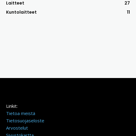
Laitteet
27
Kuntolaitteet
11
Linkit:
Tietoa meistä
Tietosuojaseloste
Arvostelut
Sivustokartta