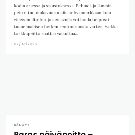
kodin arjessa ja sisustuksessa. Pehmeä ja lämmin
peitto tuo mukavuutta niin sohvannurkkaan kuin
viileisiin iltoihin, ja sen avulla voi luoda helposti
tunnelmallisen hetken rentoutumista varten. Vaikka
torkkupeitto saattaa vaikuttaa...
02/03/2026
SÄNGYT
Paras päiväpeitto –