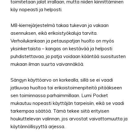
toimitetaan jalat irrallaan, mutta niiden kiinnittäminen
käy nopeasti ja helposti.
M8-kierrejärjestelmä takaa tukevan ja vakaan
asennuksen, eikä erikoistyökaluja tarvita.
Verhoilukankaan ja petauspatjan huolto on myös
yksinkertaista – kangas on kestävää ja helposti
puhdistettavaa, ja patja voidaan kääntää suositusten
mukaan ilman suurta vaivannäköä.
Sängyn käyttöarvo on korkealla, sillä se ei vaadi
jatkuvaa huoltoa tai erikoistoimenpiteitä pitääkseen
sen toiminnassa parhaimmillaan. Lumi Pocket
mukautuu nopeasti käyttäjän tarpeisiin, eikä se vaadi
tarkempaa säätöä. Tämä tekee siitä erityisen
houkuttelevan valinnan, jos arvostat vaivattomuutta ja
käytännöllisyyttä arjessa.