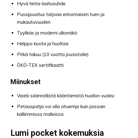
Hyvä hinta-laatusuhde
Pussijousitus tarjoaa erinomaisen tuen ja
mukautuvuuden
Tyylikäs ja moderni ulkonäkö
Helppo koota ja huoltaa
Pitkä takuu (10 vuotta jousistolle)
ÖKÖ-TEX sertifikaatti
Miinukset
Vaatii säännöllistä kääntämistä huollon vuoksi
Petauspatja voi olla ohuempi kuin joissain
kalliimmissa malleissa
Lumi pocket kokemuksia