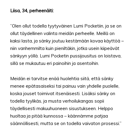
Liisa, 34, perheenäiti:
”Olen ollut todella tyytyväinen Lumi Pocketiin, ja se on
ollut täydellinen valinta meidän perheelle. Meillä on
kaksi lasta, ja sänky joutuu kestämään kovaa käyttöä –
niin vanhemmilta kuin pieniltäkin, jotka usein kiipeävät
sänkyyn yöllä. Lumi Pocketin pussijousitus on loistava,
sillä se mukautuu eri painoihin ja asentoihin.
Meidän ei tarvitse enää huolehtia siitä, että sänky
menee epätasaiseksi tai painuu vain yhdelle puolelle,
koska jouset toimivat itsenäisesti. Lisäksi sänky on
todella tyylikäs, ja musta verhoilukangas sopii
täydellisesti makuuhuoneen sisustukseen. Helppo
huoltaa ja pitää kunnossa – käännämme patjaa
säännöllisesti, mutta se on todella vaivaton prosessi.”