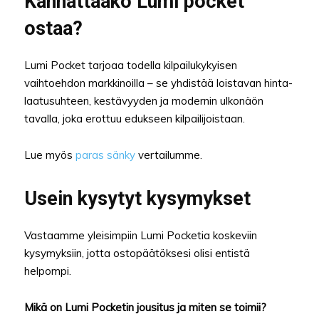
Kannattaako Lumi pocket
ostaa?
Lumi Pocket tarjoaa todella kilpailukykyisen
vaihtoehdon markkinoilla – se yhdistää loistavan hinta-
laatusuhteen, kestävyyden ja modernin ulkonäön
tavalla, joka erottuu edukseen kilpailijoistaan.
Lue myös
paras sänky
vertailumme.
Usein kysytyt kysymykset
Vastaamme yleisimpiin Lumi Pocketia koskeviin
kysymyksiin, jotta ostopäätöksesi olisi entistä
helpompi.
Mikä on Lumi Pocketin jousitus ja miten se toimii?