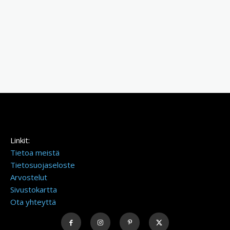
Linkit:
Tietoa meistä
Tietosuojaseloste
Arvostelut
Sivustokartta
Ota yhteyttä