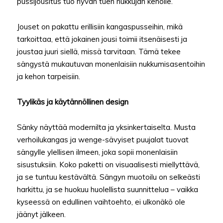
pussijousitus tuo hyvän tuen nukkujan keholle.
Jouset on pakattu erillisiin kangaspusseihin, mikä
tarkoittaa, että jokainen jousi toimii itsenäisesti ja
joustaa juuri siellä, missä tarvitaan. Tämä tekee
sängystä mukautuvan monenlaisiin nukkumisasentoihin
ja kehon tarpeisiin.
Tyylikäs ja käytännöllinen design
Sänky näyttää modernilta ja yksinkertaiselta. Musta
verhoilukangas ja wenge-sävyiset puujalat tuovat
sängylle ylellisen ilmeen, joka sopii monenlaisiin
sisustuksiin. Koko paketti on visuaalisesti miellyttävä,
ja se tuntuu kestävältä. Sängyn muotoilu on selkeästi
harkittu, ja se huokuu huolellista suunnittelua – vaikka
kyseessä on edullinen vaihtoehto, ei ulkonäkö ole
jäänyt jälkeen.