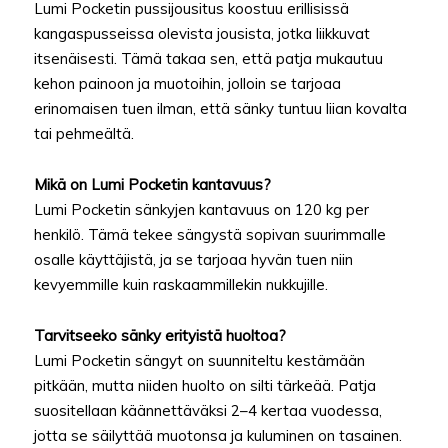
Lumi Pocketin pussijousitus koostuu erillisissä
kangaspusseissa olevista jousista, jotka liikkuvat
itsenäisesti. Tämä takaa sen, että patja mukautuu
kehon painoon ja muotoihin, jolloin se tarjoaa
erinomaisen tuen ilman, että sänky tuntuu liian kovalta
tai pehmeältä.
Mikä on Lumi Pocketin kantavuus?
Lumi Pocketin sänkyjen kantavuus on 120 kg per
henkilö. Tämä tekee sängystä sopivan suurimmalle
osalle käyttäjistä, ja se tarjoaa hyvän tuen niin
kevyemmille kuin raskaammillekin nukkujille.
Tarvitseeko sänky erityistä huoltoa?
Lumi Pocketin sängyt on suunniteltu kestämään
pitkään, mutta niiden huolto on silti tärkeää. Patja
suositellaan käännettäväksi 2–4 kertaa vuodessa,
jotta se säilyttää muotonsa ja kuluminen on tasainen.