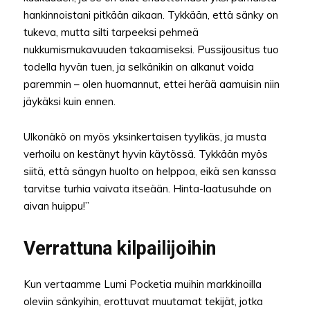
hankinnoistani pitkään aikaan. Tykkään, että sänky on
tukeva, mutta silti tarpeeksi pehmeä
nukkumismukavuuden takaamiseksi. Pussijousitus tuo
todella hyvän tuen, ja selkänikin on alkanut voida
paremmin – olen huomannut, ettei herää aamuisin niin
jäykäksi kuin ennen.
Ulkonäkö on myös yksinkertaisen tyylikäs, ja musta
verhoilu on kestänyt hyvin käytössä. Tykkään myös
siitä, että sängyn huolto on helppoa, eikä sen kanssa
tarvitse turhia vaivata itseään. Hinta-laatusuhde on
aivan huippu!”
Verrattuna kilpailijoihin
Kun vertaamme Lumi Pocketia muihin markkinoilla
oleviin sänkyihin, erottuvat muutamat tekijät, jotka