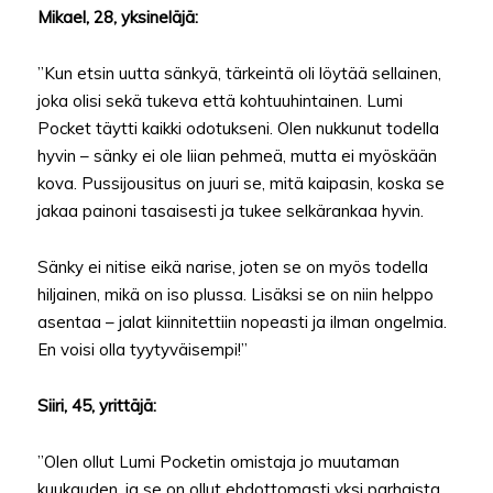
Mikael, 28, yksineläjä:
”Kun etsin uutta sänkyä, tärkeintä oli löytää sellainen,
joka olisi sekä tukeva että kohtuuhintainen. Lumi
Pocket täytti kaikki odotukseni. Olen nukkunut todella
hyvin – sänky ei ole liian pehmeä, mutta ei myöskään
kova. Pussijousitus on juuri se, mitä kaipasin, koska se
jakaa painoni tasaisesti ja tukee selkärankaa hyvin.
Sänky ei nitise eikä narise, joten se on myös todella
hiljainen, mikä on iso plussa. Lisäksi se on niin helppo
asentaa – jalat kiinnitettiin nopeasti ja ilman ongelmia.
En voisi olla tyytyväisempi!”
Siiri, 45, yrittäjä:
”Olen ollut Lumi Pocketin omistaja jo muutaman
kuukauden, ja se on ollut ehdottomasti yksi parhaista