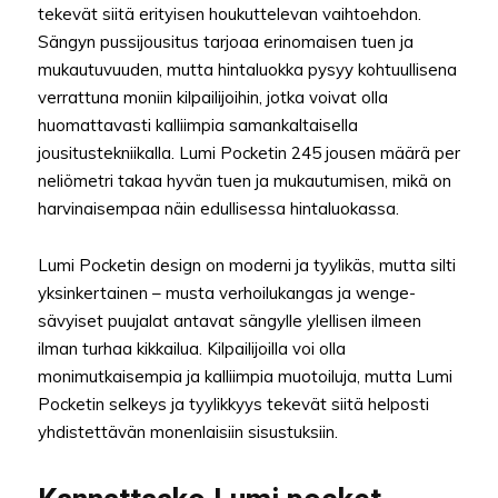
tekevät siitä erityisen houkuttelevan vaihtoehdon.
Sängyn pussijousitus tarjoaa erinomaisen tuen ja
mukautuvuuden, mutta hintaluokka pysyy kohtuullisena
verrattuna moniin kilpailijoihin, jotka voivat olla
huomattavasti kalliimpia samankaltaisella
jousitustekniikalla. Lumi Pocketin 245 jousen määrä per
neliömetri takaa hyvän tuen ja mukautumisen, mikä on
harvinaisempaa näin edullisessa hintaluokassa.
Lumi Pocketin design on moderni ja tyylikäs, mutta silti
yksinkertainen – musta verhoilukangas ja wenge-
sävyiset puujalat antavat sängylle ylellisen ilmeen
ilman turhaa kikkailua. Kilpailijoilla voi olla
monimutkaisempia ja kalliimpia muotoiluja, mutta Lumi
Pocketin selkeys ja tyylikkyys tekevät siitä helposti
yhdistettävän monenlaisiin sisustuksiin.