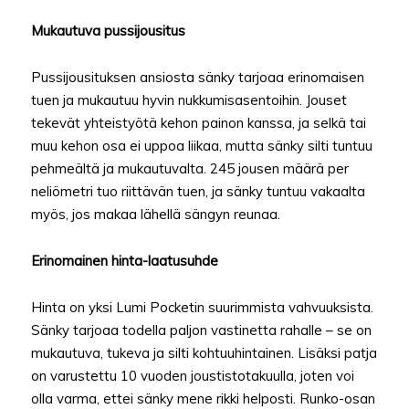
Mukautuva pussijousitus
Pussijousituksen ansiosta sänky tarjoaa erinomaisen
tuen ja mukautuu hyvin nukkumisasentoihin. Jouset
tekevät yhteistyötä kehon painon kanssa, ja selkä tai
muu kehon osa ei uppoa liikaa, mutta sänky silti tuntuu
pehmeältä ja mukautuvalta. 245 jousen määrä per
neliömetri tuo riittävän tuen, ja sänky tuntuu vakaalta
myös, jos makaa lähellä sängyn reunaa.
Erinomainen hinta-laatusuhde
Hinta on yksi Lumi Pocketin suurimmista vahvuuksista.
Sänky tarjoaa todella paljon vastinetta rahalle – se on
mukautuva, tukeva ja silti kohtuuhintainen. Lisäksi patja
on varustettu 10 vuoden joustistotakuulla, joten voi
olla varma, ettei sänky mene rikki helposti. Runko-osan