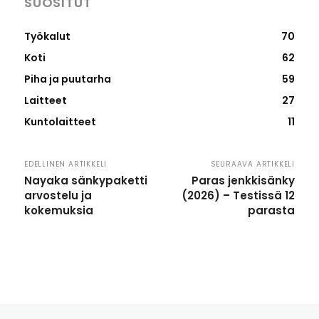
SUOSITUT
Työkalut
70
Koti
62
Piha ja puutarha
59
Laitteet
27
Kuntolaitteet
11
EDELLINEN ARTIKKELI
SEURAAVA ARTIKKELI
Nayaka sänkypaketti
Paras jenkkisänky
arvostelu ja
(2026) – Testissä 12
kokemuksia
parasta