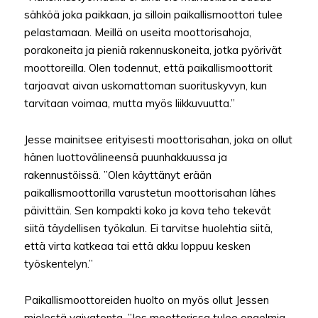
sähköä joka paikkaan, ja silloin paikallismoottori tulee
pelastamaan. Meillä on useita moottorisahoja,
porakoneita ja pieniä rakennuskoneita, jotka pyörivät
moottoreilla. Olen todennut, että paikallismoottorit
tarjoavat aivan uskomattoman suorituskyvyn, kun
tarvitaan voimaa, mutta myös liikkuvuutta.”
Jesse mainitsee erityisesti moottorisahan, joka on ollut
hänen luottovälineensä puunhakkuussa ja
rakennustöissä. ”Olen käyttänyt erään
paikallismoottorilla varustetun moottorisahan lähes
päivittäin. Sen kompakti koko ja kova teho tekevät
siitä täydellisen työkalun. Ei tarvitse huolehtia siitä,
että virta katkeaa tai että akku loppuu kesken
työskentelyn.”
Paikallismoottoreiden huolto on myös ollut Jessen
mielestä vaivatonta. ”Jos moottorissa tulee ongelmia,