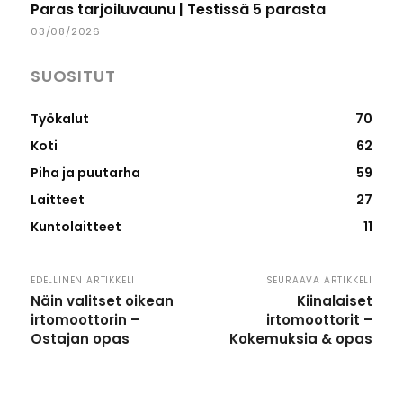
Paras tarjoiluvaunu | Testissä 5 parasta
03/08/2026
SUOSITUT
Työkalut
70
Koti
62
Piha ja puutarha
59
Laitteet
27
Kuntolaitteet
11
EDELLINEN ARTIKKELI
SEURAAVA ARTIKKELI
Näin valitset oikean
Kiinalaiset
irtomoottorin –
irtomoottorit –
Ostajan opas
Kokemuksia & opas