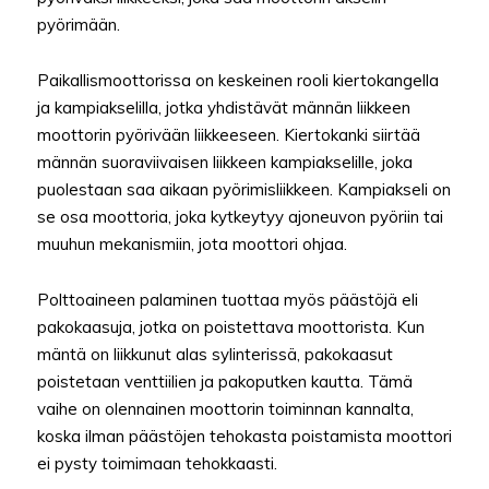
pyörimään.
Paikallismoottorissa on keskeinen rooli kiertokangella
ja kampiakselilla, jotka yhdistävät männän liikkeen
moottorin pyörivään liikkeeseen. Kiertokanki siirtää
männän suoraviivaisen liikkeen kampiakselille, joka
puolestaan saa aikaan pyörimisliikkeen. Kampiakseli on
se osa moottoria, joka kytkeytyy ajoneuvon pyöriin tai
muuhun mekanismiin, jota moottori ohjaa.
Polttoaineen palaminen tuottaa myös päästöjä eli
pakokaasuja, jotka on poistettava moottorista. Kun
mäntä on liikkunut alas sylinterissä, pakokaasut
poistetaan venttiilien ja pakoputken kautta. Tämä
vaihe on olennainen moottorin toiminnan kannalta,
koska ilman päästöjen tehokasta poistamista moottori
ei pysty toimimaan tehokkaasti.