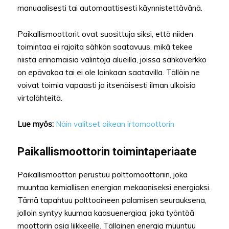
manuaalisesti tai automaattisesti käynnistettävänä.
Paikallismoottorit ovat suosittuja siksi, että niiden
toimintaa ei rajoita sähkön saatavuus, mikä tekee
niistä erinomaisia valintoja alueilla, joissa sähköverkko
on epävakaa tai ei ole lainkaan saatavilla. Tällöin ne
voivat toimia vapaasti ja itsenäisesti ilman ulkoisia
virtalähteitä.
Lue myös:
Näin valitset oikean irtomoottorin
Paikallismoottorin toimintaperiaate
Paikallismoottori perustuu polttomoottoriin, joka
muuntaa kemiallisen energian mekaaniseksi energiaksi.
Tämä tapahtuu polttoaineen palamisen seurauksena,
jolloin syntyy kuumaa kaasuenergiaa, joka työntää
moottorin osia liikkeelle. Tällainen energia muuntuu