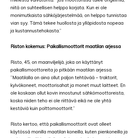
niitä on suhteellisen helppo korjata. Kun ei ole
monimutkaista sähköjärjestelmää, on helppo tunnistaa
vian syy. Tämä tekee huollosta ja ylläpidosta nopeaa
ja kustannustehokasta.”
Riston kokemus: Paikallismoottorit maatilan arjessa
Risto, 45, on maanviljelijä, joka on käyttänyt
paikallismoottoreita jo pitkään maatilan arjessa.
”Maatilalla on aina ollut paljon tehtävää – traktorit,
kylvökoneet, moottorisahat ja monet muut laitteet. En
ole koskaan ollut kovin innostunut sähkömoottoreista,
koska niiden teho ei ole riittävä eikä ne ole yhtä
kestäviä kuin polttomoottorit.”
Risto kertoo, että paikallismoottorit ovat olleet
käytössä monilla maatilan koneilla, kuten pienkoneilla ja