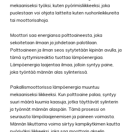
mekaaniseksi työksi, kuten pyörimisliikkeeksi, joka
puolestaan voi ohjata laitteita kuten ruohonleikkureita
tai moottorisahoja.
Moottori saa energiansa polttoaineesta, joka
sekoitetaan ilmaan ja johdetaan palotilaan.
Polttoaineen ja ilman seos sytytetään kipinän avulla, ja
tämä syttymisreaktio tuottaa lämpöenergiaa.
Lämpöenergia laajentaa ilmaa, jolloin syntyy paine,
joka työntää männän alas sylinterissä.
Paikallismoottorissa lämpöenergia muuntuu
mekaaniseksi liikkeeksi. Kun polttoaine palaa, syntyy
suuri määrä kuumia kaasuja, jotka täyttävät sylinterin
ja työnnät männän alaspäin. Tämä prosessi on
seurausta lämpölaajenemisen ja paineen voimasta.
Männän liikuttama voima siirtyy kampikytkimen kautta
pyöriväksi liikkeeksi, joka saa moottorin akselin