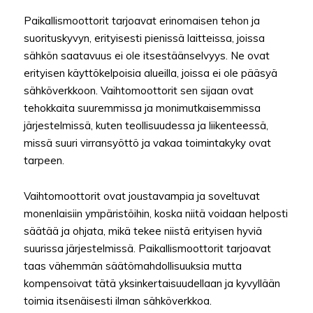
Paikallismoottorit tarjoavat erinomaisen tehon ja
suorituskyvyn, erityisesti pienissä laitteissa, joissa
sähkön saatavuus ei ole itsestäänselvyys. Ne ovat
erityisen käyttökelpoisia alueilla, joissa ei ole pääsyä
sähköverkkoon. Vaihtomoottorit sen sijaan ovat
tehokkaita suuremmissa ja monimutkaisemmissa
järjestelmissä, kuten teollisuudessa ja liikenteessä,
missä suuri virransyöttö ja vakaa toimintakyky ovat
tarpeen.
Vaihtomoottorit ovat joustavampia ja soveltuvat
monenlaisiin ympäristöihin, koska niitä voidaan helposti
säätää ja ohjata, mikä tekee niistä erityisen hyviä
suurissa järjestelmissä. Paikallismoottorit tarjoavat
taas vähemmän säätömahdollisuuksia mutta
kompensoivat tätä yksinkertaisuudellaan ja kyvyllään
toimia itsenäisesti ilman sähköverkkoa.