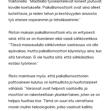
traktoreilla. ”Maatilalla työskentelevät koneet joutuvat
kovalle koetukselle. Paikallismoottorit ovat aina olleet
luotettavia, ja niiden tehon ja kestävyyden ansiosta
työ etenee nopeammin ja tehokkaammin.”
Riston mukaan paikallismoottorin etu on erityisesti
siinä, että se on itsenäinen eikä vaadi sähköverkkoa.
”Tässä maaseudulla sähköverkon saatavuus voi olla
epävakaa, mutta paikallismoottori käynnistyy aina, kun
sitä tarvitaan. Ei ole huolta siitä, että sähkökatkos
estäisi työnteon.”
Risto mainitsee myös, että paikallismoottorien
polttoaineen kulutus on kohtuullista ja huoltotarpeet
vähäisiä. ”Varaosat ovat helposti saatavilla, ja
moottori on rakenteeltaan yksinkertainen, joten se on
helppo huoltaa itse. Tämä on suuri etu verrattuna
moniin muihin teknologioihin, jotka vaativat kalliita