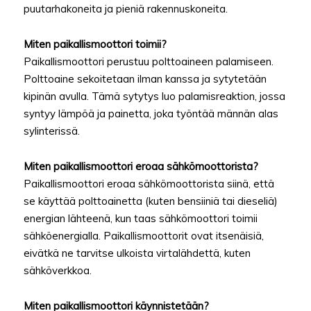
puutarhakoneita ja pieniä rakennuskoneita.
Miten paikallismoottori toimii?
Paikallismoottori perustuu polttoaineen palamiseen.
Polttoaine sekoitetaan ilman kanssa ja sytytetään
kipinän avulla. Tämä sytytys luo palamisreaktion, jossa
syntyy lämpöä ja painetta, joka työntää männän alas
sylinterissä.
Miten paikallismoottori eroaa sähkömoottorista?
Paikallismoottori eroaa sähkömoottorista siinä, että
se käyttää polttoainetta (kuten bensiiniä tai dieseliä)
energian lähteenä, kun taas sähkömoottori toimii
sähköenergialla. Paikallismoottorit ovat itsenäisiä,
eivätkä ne tarvitse ulkoista virtalähdettä, kuten
sähköverkkoa.
Miten paikallismoottori käynnistetään?