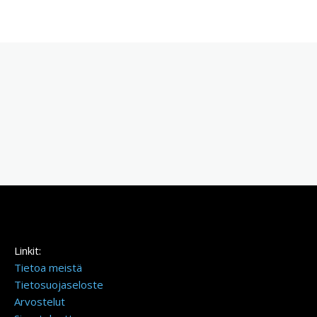
Linkit:
Tietoa meistä
Tietosuojaseloste
Arvostelut