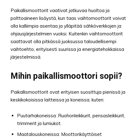
Paikallismoottorit vaativat jatkuvaa huoltoa ja
polttoaineen lisäystä, kun taas vaihtomoottorit voivat
olla kalliimpia asentaa ja ylläpitää sähköverkkojen ja
ohjausjärjestelmien vuoksi. Kuitenkin vaihtomoottorit
saattavat olla pitkässä juoksussa taloudellisempi
vaihtoehto, erityisesti suurissa ja energiatehokkaissa
järjestelmissä.
Mihin paikallismoottori sopii?
Paikallismoottorit ovat erityisen suosittuja pienissä ja
keskikokoisissa laitteissa ja koneissa, kuten:
Puutarhakoneissa: Ruohonleikkurit, pensasleikkurit,
trimmerit ja lumiukot.
Maatalouskoneissa: Moottorikäyttöiset