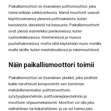
Paikallismoottori on itsenäinen polttomoottori, joka
toimii erillään sähköverkosta. Nämä moottorit saavat
käyttövoimansa yleensä polttoaineista, kuten
bensiinistä, dieselistä tai kaasusta. Paikallismoottorit
ovat yleisiä esimerkiksi pienkoneissa, kuten
ruohonleikkureissa, trimmereissä ja muissa
puutarhakoneissa, mutta niitä käytetään myös monilla
muilla aloilla, kuten maataloudessa ja rakennustöissä.
Näin paikallismoottori toimii
Paikallismoottori on itsenäinen yksikkö, joka sisältää
kaikki tarvittavat komponentit sen toiminnan
mahdollistamiseksi: polttomoottorin,
sytytysjärjestelmän, polttoainejärjestelmän ja
moottorin ohjausmekanismit. Moottori voi olla joko
nelitahtinen tai kaksitahtinen, ja se voi toimia joko