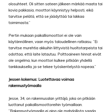
olosuhteet. Oli sitten sateen jälkeen märkää maata tai
kovia pakkasia, moottori käynnistyy helposti, eikä
tarvitse pelätä, että se jäädyttää tai lakkaa
toimimasta.”
Pertin mukaan paikallismoottori ei ole vain
käytännöllinen, vaan myös taloudellinen ratkaisu. ”Ei
tarvitse murehtia akkuihin liittyvistä huoltotarpeista tai
odottaa, että laite latautuu. Polttoaineen hinnat eivät
ole ongelma, kun moottori kulkee pitkään yhdellä
tankkauksella, ja se tekee työskentelystä nopeaa.”
Jessen kokemus: Luotettavaa voimaa
rakennustyömaalla
Jesse, 34, on rakennusalan yrittäjä, joka on pitkään
luottanut paikallismoottoreihin työmaillaan.
”Rakennustyömaalla ei aina ole mahdollista saada