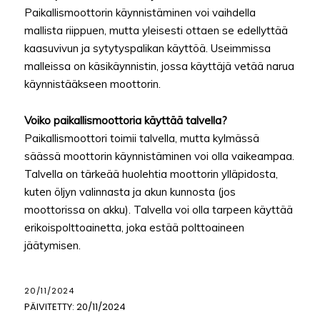
Paikallismoottorin käynnistäminen voi vaihdella
mallista riippuen, mutta yleisesti ottaen se edellyttää
kaasuvivun ja sytytyspalikan käyttöä. Useimmissa
malleissa on käsikäynnistin, jossa käyttäjä vetää narua
käynnistääkseen moottorin.
Voiko paikallismoottoria käyttää talvella?
Paikallismoottori toimii talvella, mutta kylmässä
säässä moottorin käynnistäminen voi olla vaikeampaa.
Talvella on tärkeää huolehtia moottorin ylläpidosta,
kuten öljyn valinnasta ja akun kunnosta (jos
moottorissa on akku). Talvella voi olla tarpeen käyttää
erikoispolttoainetta, joka estää polttoaineen
jäätymisen.
20/11/2024
PÄIVITETTY:
20/11/2024