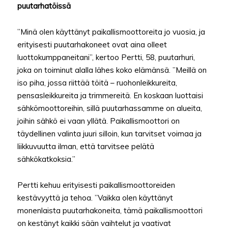
puutarhatöissä
”Minä olen käyttänyt paikallismoottoreita jo vuosia, ja
erityisesti puutarhakoneet ovat aina olleet
luottokumppaneitani”, kertoo Pertti, 58, puutarhuri,
joka on toiminut alalla lähes koko elämänsä. ”Meillä on
iso piha, jossa riittää töitä – ruohonleikkureita,
pensasleikkureita ja trimmereitä. En koskaan luottaisi
sähkömoottoreihin, sillä puutarhassamme on alueita,
joihin sähkö ei vaan yllätä. Paikallismoottori on
täydellinen valinta juuri silloin, kun tarvitset voimaa ja
liikkuvuutta ilman, että tarvitsee pelätä
sähkökatkoksia.”
Pertti kehuu erityisesti paikallismoottoreiden
kestävyyttä ja tehoa. ”Vaikka olen käyttänyt
monenlaista puutarhakoneita, tämä paikallismoottori
on kestänyt kaikki sään vaihtelut ja vaativat