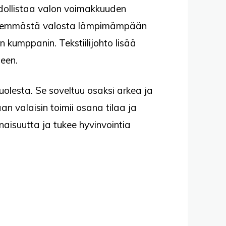
dollistaa valon voimakkuuden
ylmemmästä valosta lämpimämpään
kumppanin. Tekstiilijohto lisää
teen.
olesta. Se soveltuu osaksi arkea ja
an valaisin toimii osana tilaa ja
naisuutta ja tukee hyvinvointia