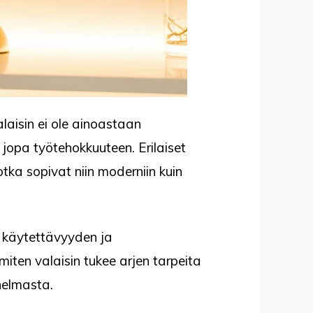
laisin ei ole ainoastaan
jopa työtehokkuuteen. Erilaiset
tka sopivat niin moderniin kuin
, käytettävyyden ja
iten valaisin tukee arjen tarpeita
nnelmasta.