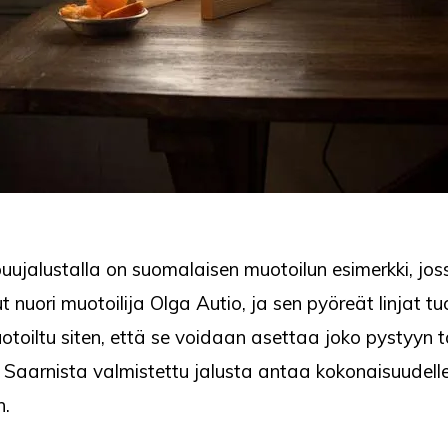
jalustalla on suomalaisen muotoilun esimerkki, jossa
t nuori muotoilija Olga Autio, ja sen pyöreät linjat 
toiltu siten, että se voidaan asettaa joko pystyyn 
n. Saarnista valmistettu jalusta antaa kokonaisuudelle 
n.