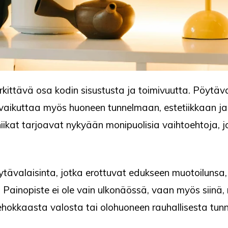
kittävä osa kodin sisustusta ja toimivuutta. Pöytäva
vaikuttaa myös huoneen tunnelmaan, estetiikkaan ja 
iikat tarjoavat nykyään monipuolisia vaihtoehtoja, jo
ytävalaisinta, jotka erottuvat edukseen muotoilunsa
Painopiste ei ole vain ulkonäössä, vaan myös siinä, m
n tehokkaasta valosta tai olohuoneen rauhallisesta tu