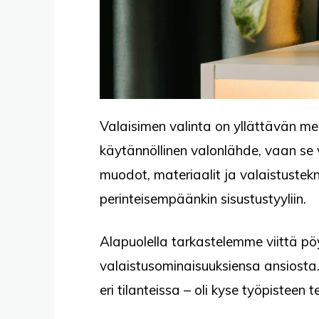
Valaisimen valinta on yllättävän mer
käytännöllinen valonlähde, vaan se 
muodot, materiaalit ja valaistustekn
perinteisempäänkin sisustustyyliin.
Alapuolella tarkastelemme viittä pö
valaistusominaisuuksiensa ansiosta. 
eri tilanteissa – oli kyse työpistee