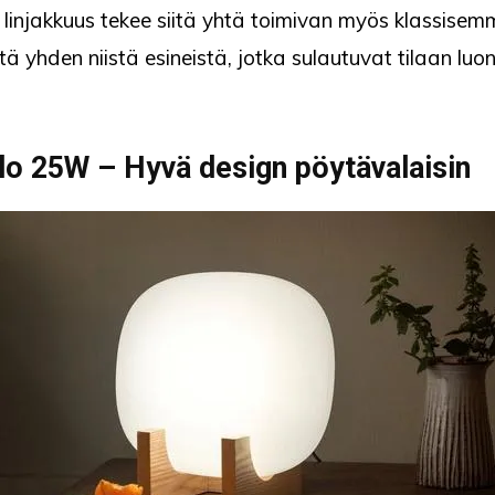
n linjakkuus tekee siitä yhtä toimivan myös klassise
itä yhden niistä esineistä, jotka sulautuvat tilaan luon
alo 25W – Hyvä design pöytävalaisin