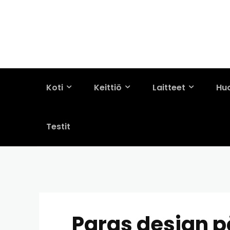
Koti
Keittiö
Laitteet
Hu
Testit
Paras design p