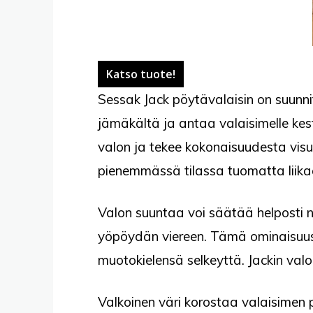
Katso tuote!
Sessak Jack pöytävalaisin on suunnit
jämäkältä ja antaa valaisimelle kes
valon ja tekee kokonaisuudesta visua
pienemmässä tilassa tuomatta liika
Valon suuntaa voi säätää helposti ni
yöpöydän viereen. Tämä ominaisuus h
muotokielensä selkeyttä. Jackin valo
Valkoinen väri korostaa valaisimen 