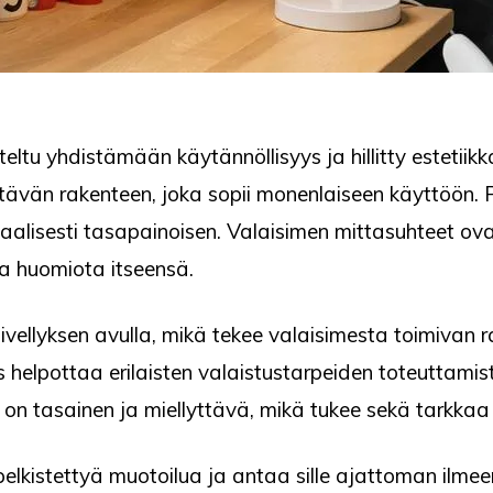
eltu yhdistämään käytännöllisyys ja hillitty estetiikk
tävän rakenteen, joka sopii monenlaiseen käyttöön. 
alisesti tasapainoisen. Valaisimen mittasuhteet ovat 
a huomiota itseensä.
vellyksen avulla, mikä tekee valaisimesta toimivan r
elpottaa erilaisten valaistustarpeiden toteuttamist
 on tasainen ja miellyttävä, mikä tukee sekä tarkkaa
pelkistettyä muotoilua ja antaa sille ajattoman ilmee