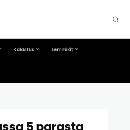
Kalastus
Lemmikit
ussa 5 parasta