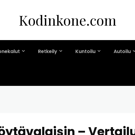
Kodinkone.com
onekalut
Retkeily
Kuntoilu
Autoilu
öytävalaisin – Vertail