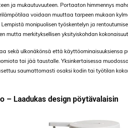
uteen ja mukautuvuuteen. Portaaton himmennys mah
värilämpötilaa voidaan muuttaa tarpeen mukaan k
empistä monipuolisen työskentelyn ja rentoutumisen 
nen mutta merkityksellisen yksityiskohdan kokonaisuu
aa sekä ulkonäkönsä että käyttöominaisuuksiensa pu
 huomiota tai jää taustalle. Yksinkertaisessa muodossa
e asettuu saumattomasti osaksi kodin tai työtilan koko
alo – Laadukas design pöytävalaisin