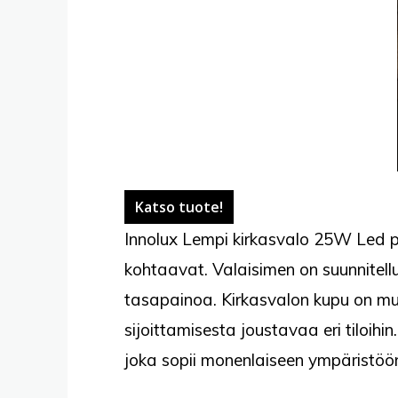
Katso tuote!
Innolux Lempi kirkasvalo 25W Led puu
kohtaavat. Valaisimen on suunnitellu
tasapainoa. Kirkasvalon kupu on muo
sijoittamisesta joustavaa eri tiloihi
joka sopii monenlaiseen ympäristöö