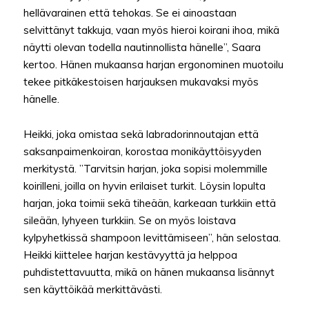
hellävarainen että tehokas. Se ei ainoastaan
selvittänyt takkuja, vaan myös hieroi koirani ihoa, mikä
näytti olevan todella nautinnollista hänelle”, Saara
kertoo. Hänen mukaansa harjan ergonominen muotoilu
tekee pitkäkestoisen harjauksen mukavaksi myös
hänelle.
Heikki, joka omistaa sekä labradorinnoutajan että
saksanpaimenkoiran, korostaa monikäyttöisyyden
merkitystä. ”Tarvitsin harjan, joka sopisi molemmille
koirilleni, joilla on hyvin erilaiset turkit. Löysin lopulta
harjan, joka toimii sekä tiheään, karkeaan turkkiin että
sileään, lyhyeen turkkiin. Se on myös loistava
kylpyhetkissä shampoon levittämiseen”, hän selostaa.
Heikki kiittelee harjan kestävyyttä ja helppoa
puhdistettavuutta, mikä on hänen mukaansa lisännyt
sen käyttöikää merkittävästi.