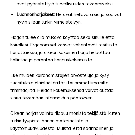
ovat pyöristettyjä turvallisuuden takaamiseksi.
Luonnonharjakset:
Ne ovat hellävaraisia ja sopivat
hyvin sileän turkin viimeistelyyn.
Harjan tulee olla mukava käyttää sekä sinulle että
koirallesi. Ergonomiset kahvat vähentävät rasitusta
harjattaessa, ja oikean kokoinen harja helpottaa
hallintaa ja parantaa harjauskokemusta.
Lue muiden koiranomistajien arvosteluja ja kysy
suosituksia eläinlääkäriltäsi tai ammattimaisilta
trimmaajilta. Heidän kokemuksensa voivat auttaa
sinua tekemään informoidun päätöksen.
Oikean harjan valinta riippuu monista tekijöistä, kuten
turkin tyypistä, harjan materiaalista ja
käyttömukavuudesta. Muista, että säännöllinen ja