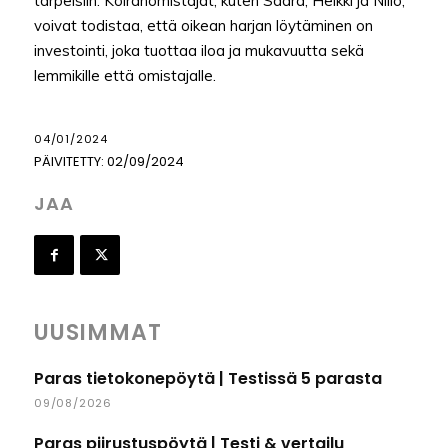
tarpeisiin. Koiranomistajat, kuten Saara, Heikki ja Niilo,
voivat todistaa, että oikean harjan löytäminen on
investointi, joka tuottaa iloa ja mukavuutta sekä
lemmikille että omistajalle.
04/01/2024
PÄIVITETTY:
02/09/2024
JAA
UUSIMMAT
Paras tietokonepöytä | Testissä 5 parasta
09/08/2026
Paras piirustuspöytä | Testi & vertailu