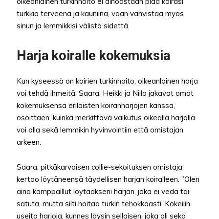
oikeanlainen turkinhoito ei ainoastaan pidä koirasi
turkkia terveenä ja kauniina, vaan vahvistaa myös
sinun ja lemmikkisi välistä sidettä.
Harja koiralle kokemuksia
Kun kyseessä on koirien turkinhoito, oikeanlainen harja
voi tehdä ihmeitä. Saara, Heikki ja Niilo jakavat omat
kokemuksensa erilaisten koiranharjojen kanssa,
osoittaen, kuinka merkittävä vaikutus oikealla harjalla
voi olla sekä lemmikin hyvinvointiin että omistajan
arkeen.
Saara, pitkäkarvaisen collie-sekoituksen omistaja,
kertoo löytäneensä täydellisen harjan koiralleen. ”Olen
aina kamppaillut löytääkseni harjan, joka ei vedä tai
satuta, mutta silti hoitaa turkin tehokkaasti. Kokeilin
useita harjoja, kunnes löysin sellaisen, joka oli sekä