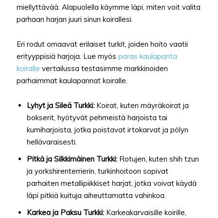
miellyttävää. Alapuolella käymme läpi, miten voit valita
parhaan harjan juuri sinun koirallesi.
Eri rodut omaavat erilaiset turkit, joiden hoito vaatii
erityyppisiä harjoja. Lue myös
paras kaulapanta
koiralle
vertailussa testasimme markkinoiden
parhaimmat kaulapannat koiralle.
Lyhyt ja Sileä Turkki:
Koirat, kuten mäyräkoirat ja
bokserit, hyötyvät pehmeistä harjoista tai
kumiharjoista, jotka poistavat irtokarvat ja pölyn
hellävaraisesti.
Pitkä ja Silkkimäinen Turkki:
Rotujen, kuten shih tzun
ja yorkshirenterrierin, turkinhoitoon sopivat
parhaiten metallipiikkiset harjat, jotka voivat käydä
läpi pitkiä kuituja aiheuttamatta vahinkoa.
Karkea ja Paksu Turkki:
Karkeakarvaisille koirille,