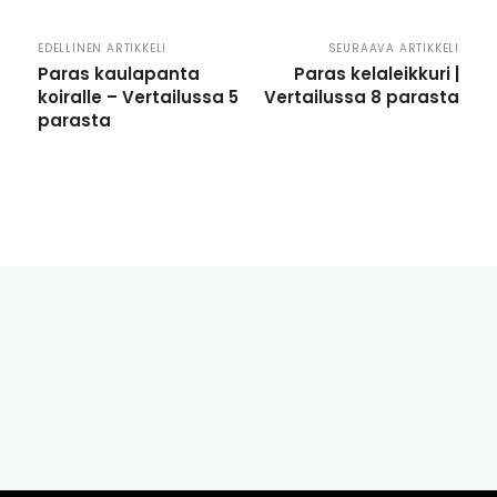
EDELLINEN ARTIKKELI
SEURAAVA ARTIKKELI
Paras kaulapanta
Paras kelaleikkuri |
koiralle – Vertailussa 5
Vertailussa 8 parasta
parasta