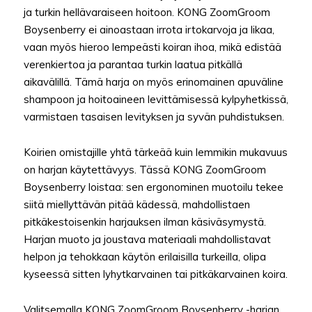
ja turkin hellävaraiseen hoitoon. KONG ZoomGroom
Boysenberry ei ainoastaan irrota irtokarvoja ja likaa,
vaan myös hieroo lempeästi koiran ihoa, mikä edistää
verenkiertoa ja parantaa turkin laatua pitkällä
aikavälillä. Tämä harja on myös erinomainen apuväline
shampoon ja hoitoaineen levittämisessä kylpyhetkissä,
varmistaen tasaisen levityksen ja syvän puhdistuksen.
Koirien omistajille yhtä tärkeää kuin lemmikin mukavuus
on harjan käytettävyys. Tässä KONG ZoomGroom
Boysenberry loistaa: sen ergonominen muotoilu tekee
siitä miellyttävän pitää kädessä, mahdollistaen
pitkäkestoisenkin harjauksen ilman käsiväsymystä.
Harjan muoto ja joustava materiaali mahdollistavat
helpon ja tehokkaan käytön erilaisilla turkeilla, olipa
kyseessä sitten lyhytkarvainen tai pitkäkarvainen koira.
Valitsemalla KONG ZoomGroom Boysenberry -harjan,