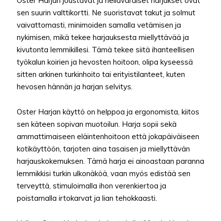
Oster Harjan joustavat ja hellävaraiset harjakset ovat
sen suurin valttikortti. Ne suoristavat takut ja solmut
vaivattomasti, minimoiden samalla vetämisen ja
nykimisen, mikä tekee harjauksesta miellyttävää ja
kivutonta lemmikillesi. Tämä tekee siitä ihanteellisen
työkalun koirien ja hevosten hoitoon, olipa kyseessä
sitten arkinen turkinhoito tai erityistilanteet, kuten
hevosen hännän ja harjan selvitys.
Oster Harjan käyttö on helppoa ja ergonomista, kiitos
sen käteen sopivan muotoilun. Harja sopii sekä
ammattimaiseen eläintenhoitoon että jokapäiväiseen
kotikäyttöön, tarjoten aina tasaisen ja miellyttävän
harjauskokemuksen. Tämä harja ei ainoastaan paranna
lemmikkisi turkin ulkonäköä, vaan myös edistää sen
terveyttä, stimuloimalla ihon verenkiertoa ja
poistamalla irtokarvat ja lian tehokkaasti.