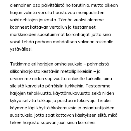
olennainen osa päivittäistä hoitorutiinia, mutta oikean
harjan valinta voi olla haastavaa monipuolisten
vaihtoehtojen joukosta. Tämän vuoksi olemme
koonneet kattavan vertailun ja testanneet
markkinoiden suosituimmat koiranharjat, jotta sinä
voisit tehdä parhaan mahdollisen valinnan rakkaalle
ystävällesi.
Tutkimme eri harjojen ominaisuuksia – pehmeistä
silikoniharjoista kestäviin metallipiikkeisiin – ja
arvioimme niiden sopivuutta erilaisille turkeille, aina
sileistä karvoista pörröisiin turkkeihin. Testaamme
harjojen tehokkuutta, käyttömukavuutta sekä niiden
kykyä selvitä takkuja ja poistaa irtokarvoja. Lisäksi
käymme läpi käyttäjäkokemuksia ja asiantuntijoiden
suosituksia, jotta saat kattavan käsityksen siitä, mikä
tekee harjasta sopivan juuri sinun koirallesi.