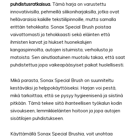
puhdistusratkaisua.
Tämä harja on varustettu
innovatiivisilla, pehmeillä silikoniharjaksilla, jotka ovat
hellävaraisia kaikille tekstiilipinnoille, mutta samalla
erittäin tehokkaita. Sonax Special Brush poistaa
vaivattomasti ja tehokkaasti sekä eläinten että
ihmisten karvat ja hiukset huonekalujen
kangaspinnoilta, autojen istuimista, verhoilusta ja
matoista. Sen ainutlaatuinen muotoilu takaa, että saat
puhdistettua jopa vaikeapääsyiset paikat huolellisesti.
Mikä parasta, Sonax Special Brush on suunniteltu
kestäväksi ja helppokäyttöiseksi. Harjan voi pestä,
mikä tarkoittaa, että se pysyy hygieenisenä ja siistinä
pitkään. Tämä tekee siitä ihanteellisen työkalun kodin
siivoukseen, lemmikkieläinten hoitoon ja jopa autojen
sisätilojen puhdistukseen.
Käyttämällä Sonax Special Brushia, voit unohtaa