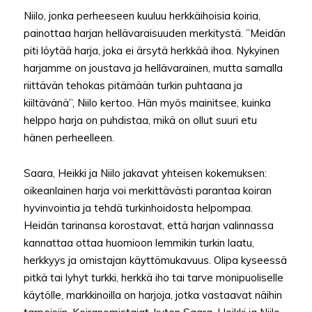
Niilo, jonka perheeseen kuuluu herkkäihoisia koiria,
painottaa harjan hellävaraisuuden merkitystä. ”Meidän
piti löytää harja, joka ei ärsytä herkkää ihoa. Nykyinen
harjamme on joustava ja hellävarainen, mutta samalla
riittävän tehokas pitämään turkin puhtaana ja
kiiltävänä”, Niilo kertoo. Hän myös mainitsee, kuinka
helppo harja on puhdistaa, mikä on ollut suuri etu
hänen perheelleen.
Saara, Heikki ja Niilo jakavat yhteisen kokemuksen:
oikeanlainen harja voi merkittävästi parantaa koiran
hyvinvointia ja tehdä turkinhoidosta helpompaa.
Heidän tarinansa korostavat, että harjan valinnassa
kannattaa ottaa huomioon lemmikin turkin laatu,
herkkyys ja omistajan käyttömukavuus. Olipa kyseessä
pitkä tai lyhyt turkki, herkkä iho tai tarve monipuoliselle
käytölle, markkinoilla on harjoja, jotka vastaavat näihin