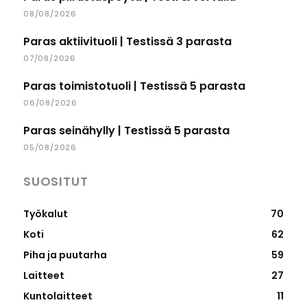
08/08/2026
Paras aktiivituoli | Testissä 3 parasta
07/08/2026
Paras toimistotuoli | Testissä 5 parasta
06/08/2026
Paras seinähylly | Testissä 5 parasta
05/08/2026
SUOSITUT
Työkalut
70
Koti
62
Piha ja puutarha
59
Laitteet
27
Kuntolaitteet
11