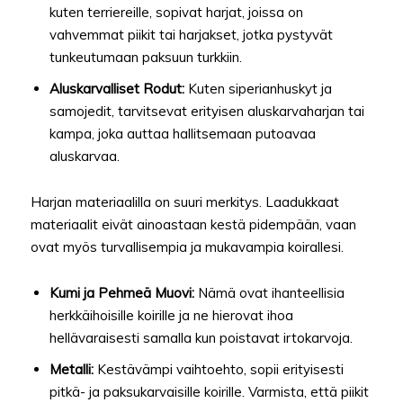
kuten terriereille, sopivat harjat, joissa on
vahvemmat piikit tai harjakset, jotka pystyvät
tunkeutumaan paksuun turkkiin.
Aluskarvalliset Rodut:
Kuten siperianhuskyt ja
samojedit, tarvitsevat erityisen aluskarvaharjan tai
kampa, joka auttaa hallitsemaan putoavaa
aluskarvaa.
Harjan materiaalilla on suuri merkitys. Laadukkaat
materiaalit eivät ainoastaan kestä pidempään, vaan
ovat myös turvallisempia ja mukavampia koirallesi.
Kumi ja Pehmeä Muovi:
Nämä ovat ihanteellisia
herkkäihoisille koirille ja ne hierovat ihoa
hellävaraisesti samalla kun poistavat irtokarvoja.
Metalli:
Kestävämpi vaihtoehto, sopii erityisesti
pitkä- ja paksukarvaisille koirille. Varmista, että piikit