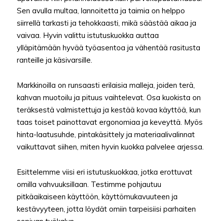
Sen avulla multaa, lannoitetta ja taimia on helppo
siirrellä tarkasti ja tehokkaasti, mikä säästää aikaa ja
vaivaa. Hyvin valittu istutuskuokka auttaa
ylläpitämään hyvää työasentoa ja vähentää rasitusta
ranteille ja käsivarsille.
Markkinoilla on runsaasti erilaisia malleja, joiden terä,
kahvan muotoilu ja pituus vaihtelevat. Osa kuokista on
teräksestä valmistettuja ja kestää kovaa käyttöä, kun
taas toiset painottavat ergonomiaa ja keveyttä. Myös
hinta-laatusuhde, pintakäsittely ja materiaalivalinnat
vaikuttavat siihen, miten hyvin kuokka palvelee arjessa.
Esittelemme viisi eri istutuskuokkaa, jotka erottuvat
omilla vahvuuksillaan. Testimme pohjautuu
pitkäaikaiseen käyttöön, käyttömukavuuteen ja
kestävyyteen, jotta löydät omiin tarpeisiisi parhaiten