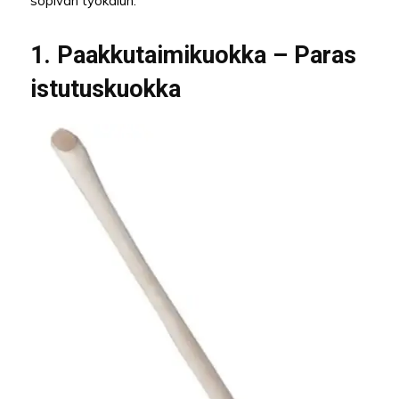
sopivan työkalun.
1. Paakkutaimikuokka – Paras
istutuskuokka