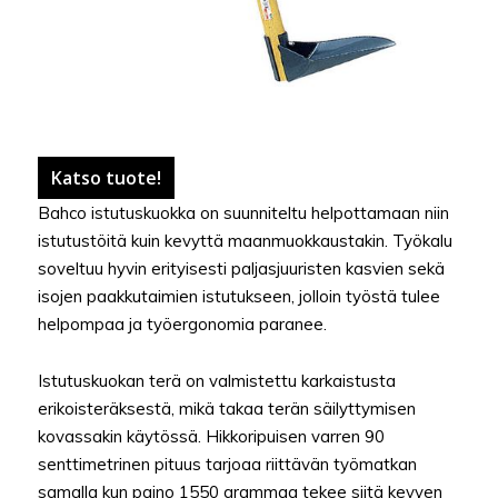
Katso tuote!
Bahco istutuskuokka on suunniteltu helpottamaan niin
istutustöitä kuin kevyttä maanmuokkaustakin. Työkalu
soveltuu hyvin erityisesti paljasjuuristen kasvien sekä
isojen paakkutaimien istutukseen, jolloin työstä tulee
helpompaa ja työergonomia paranee.
Istutuskuokan terä on valmistettu karkaistusta
erikoisteräksestä, mikä takaa terän säilyttymisen
kovassakin käytössä. Hikkoripuisen varren 90
senttimetrinen pituus tarjoaa riittävän työmatkan
samalla kun paino 1550 grammaa tekee siitä kevyen