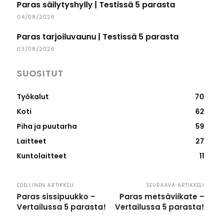
Paras säilytyshylly | Testissä 5 parasta
04/08/2026
Paras tarjoiluvaunu | Testissä 5 parasta
03/08/2026
SUOSITUT
Työkalut
70
Koti
62
Piha ja puutarha
59
Laitteet
27
Kuntolaitteet
11
EDELLINEN ARTIKKELI
SEURAAVA ARTIKKELI
Paras sissipuukko –
Paras metsäviikate –
Vertailussa 5 parasta!
Vertailussa 5 parasta!