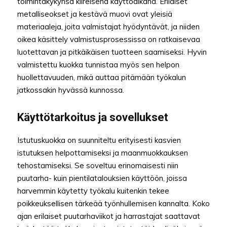
toimintakykynsä kiireisenä käyttöaikana. Erilaiset
metalliseokset ja kestävä muovi ovat yleisiä
materiaaleja, joita valmistajat hyödyntävät, ja niiden
oikea käsittely valmistusprosessissa on ratkaisevaa
luotettavan ja pitkäikäisen tuotteen saamiseksi. Hyvin
valmistettu kuokka tunnistaa myös sen helpon
huollettavuuden, mikä auttaa pitämään työkalun
jatkossakin hyvässä kunnossa.
Käyttötarkoitus ja sovellukset
Istutuskuokka on suunniteltu erityisesti kasvien
istutuksen helpottamiseksi ja maanmuokkauksen
tehostamiseksi. Se soveltuu erinomaisesti niin
puutarha- kuin pientilatalouksien käyttöön, joissa
harvemmin käytetty työkalu kuitenkin tekee
poikkeuksellisen tärkeää työnhullemisen kannalta. Koko
ajan erilaiset puutarhaviikot ja harrastajat saattavat