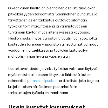
Oikeanlainen huolto on olennainen osa istutuskuokan
pitkäikäisyyden takaamista. Säännöllinen puhdistus ja
tarvittavien osien tarkastus auttavat pitämään
työkalun toimintakuntoisena ja varmistavat sen
turvallisen käytön myös intensiivisessä käytössä.
Huollon lisäksi myös varastointi vaatii huomiota, jotta
kosteuden tai muun ympäristön aiheuttamat vahingot
voidaan ennaltaehkäistä ja työkalun laatu säilyy
mahdollisimman hyvänä vuosien ajan.
Luotettavat tiedot ja vinkit työkalun valintaan löytyvät
myös muista aiheeseen liittyvistä lähteistä, kuten
esimerkiksi
paras sissipuukko
-artikkelista, joka tarjoaa
lukijoille toisen näkökulman puutarhatöihin
tarkoitettujen työkalujen maailmaan.
Usein kysytyt kysymykset