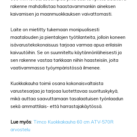
rakenne mahdollistaa haastavammankin aineksen
kaivamisen ja maanmuokkauksen vaivattomasti.
Laite on mietitty tukemaan monipuolisesti
maatalouden ja pientalojen työtilanteita, jolloin koneen
isävarustekokonaisuus tarjoaa varmaa apua erilaisiin
kaivuutöihin. Se on suunniteltu käytännönläheisesti ja
sen rakenne vastaa tarkkaan niihin haasteisiin, joita
vaativammassa työympäristössä ilmenee.
Kuokkakauha toimii osana kokonaisvaltaista
varustesarjaa ja tarjoaa luotettavaa suorituskykyä,
mikä auttaa saavuttamaan tasalaatuisen työnlaadun
sekä ammattilais- että harrastajakäytössä.
Lue myös
:
Timco Kuokkakauha 60 cm ATV-570R
arvostelu