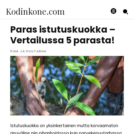
Kodinkone.com
Paras istutuskuokka –
Vertailussa 5 parasta!
PIHA JA PUUTARHA
Istutuskuokka on yksinkertainen mutta korvaamaton
apuväline niin pihanhoidossa kuin parvekepuutarhassa.