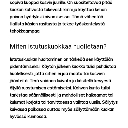
sopiva kuoppa kasvin juurille. On suositeltavaa pitää
kuokan kahvasta tukevasti kiinni ja käyttää kehon
painoa hyödyksi kaivamisessa. Tämä vähentää
liiallista käsien rasitusta ja tekee työskentelystä
tehokkaampaa.
Miten istutuskuokkaa huolletaan?
Istutuskuokan huoltaminen on tärkeää sen käyttöiän
pidentämiseksi. Käytön jälkeen kuokka tulisi puhdistaa
huolellisesti, jotta siihen ei jää maata tai kasvien
jäänteitä. Terä voidaan kuivata ja käsitellä kevyesti
öljyllä ruostumisen estämiseksi. Kahvan kunto tulisi
tarkistaa säännöllisesti, ja mahdolliset halkeamat tai
kulumat korjata tai tarvittaessa vaihtaa uusiin. Säilytys
kuivassa paikassa auttaa myös säilyttämään kuokan
hyvässä kunnossa.