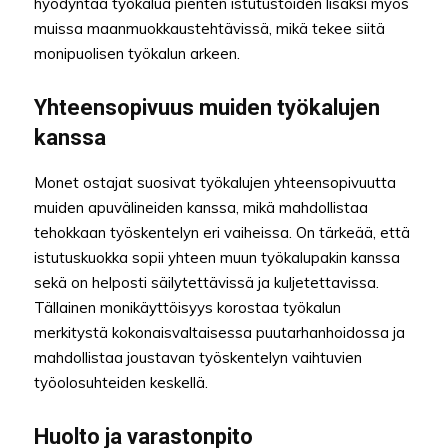
hyödyntää työkalua pienten istutustöiden lisäksi myös
muissa maanmuokkaustehtävissä, mikä tekee siitä
monipuolisen työkalun arkeen.
Yhteensopivuus muiden työkalujen
kanssa
Monet ostajat suosivat työkalujen yhteensopivuutta
muiden apuvälineiden kanssa, mikä mahdollistaa
tehokkaan työskentelyn eri vaiheissa. On tärkeää, että
istutuskuokka sopii yhteen muun työkalupakin kanssa
sekä on helposti säilytettävissä ja kuljetettavissa.
Tällainen monikäyttöisyys korostaa työkalun
merkitystä kokonaisvaltaisessa puutarhanhoidossa ja
mahdollistaa joustavan työskentelyn vaihtuvien
työolosuhteiden keskellä.
Huolto ja varastonpito