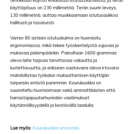
tehokkaan käytön erilaisissa istutustilanteissa, ja terän
käyttöpituus on 230 millimetriä. Terän suurin leveys,
130 millimetriä, auttaa muokkaamaan istutusaukkoa
hallitusti ja tasaisesti.
Varren 80 asteen istutuskulma on huomioitu
ergonomiassa, mikä tekee työskentelystä sujuvaa ja
mukavaa pidempäänkin. Painoltaan 1600 grammaa
oleva laite tarjoaa tarvittavaa vakautta ja
luotettavuutta, ja erikseen saatavana oleva irtovarsi
mahdollistaa työkalun mukauttamisen käyttäjän
tarpeisiin entistä paremmin. Kourukuokka on
suunniteltu huomioimaan sekä ammattilaisten että
harrastajapuutarhureiden vaatimukset
käytännöllisyydellä ja kestävällä laadulla.
Lue myös
:
Kourukuokka arvostelu