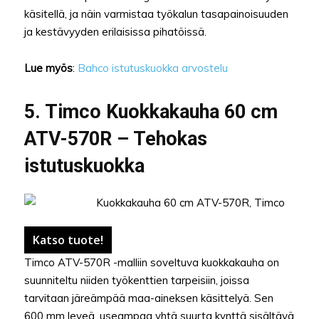
käsitellä, ja näin varmistaa työkalun tasapainoisuuden
ja kestävyyden erilaisissa pihatöissä.
Lue myös
:
Bahco istutuskuokka arvostelu
5.
Timco
Kuokkakauha 60 cm
ATV-570R – Tehokas
istutuskuokka
Katso tuote!
Timco ATV-570R -malliin soveltuva kuokkakauha on
suunniteltu niiden työkenttien tarpeisiin, joissa
tarvitaan järeämpää maa-aineksen käsittelyä. Sen
600 mm leveä, useampaa yhtä suurta kynttä sisältävä