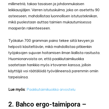
millimetriä, takaa tasaisen ja johdonmukaisen
leikkausjäljen. Varren istutuskulma, joka on asetettu 90
asteeseen, mahdollistaa luonnollisen istutustekniikan,
mikä puolestaan auttaa taimien mukautumisessa
maaperän rakenteeseen.
Työkalun 700 gramman paino tekee siitä kevyen ja
helposti käsiteltävän, mikä mahdollistaa pitkienkin
työjaksojen sujuvan hoitamisen ilman liiallista rasitusta.
Huomionarvoista on, että paakkutaimikuokka
saatetaan hankkia myös irtovarren kanssa, jolloin
käyttäjä voi räätälöidä työvälineensä paremmin omiin
tarpeisiinsa.
Lue myös
:
Paakkutaimikuokka arvostelu
2. Bahco ergo-taimipora –