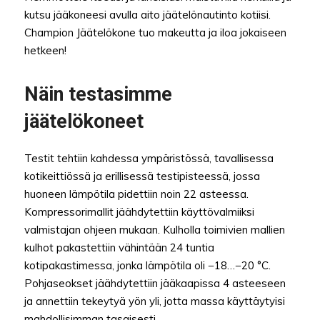
kutsu jääkoneesi avulla aito jäätelönautinto kotiisi.
Champion Jäätelökone tuo makeutta ja iloa jokaiseen
hetkeen!
Näin testasimme
jäätelökoneet
Testit tehtiin kahdessa ympäristössä, tavallisessa
kotikeittiössä ja erillisessä testipisteessä, jossa
huoneen lämpötila pidettiin noin 22 asteessa.
Kompressorimallit jäähdytettiin käyttövalmiiksi
valmistajan ohjeen mukaan. Kulholla toimivien mallien
kulhot pakastettiin vähintään 24 tuntia
kotipakastimessa, jonka lämpötila oli −18…−20 °C.
Pohjaseokset jäähdytettiin jääkaapissa 4 asteeseen
ja annettiin tekeytyä yön yli, jotta massa käyttäytyisi
mahdollisimman tasaisesti.