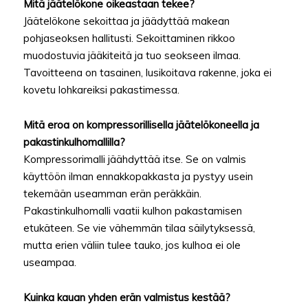
Mitä jäätelökone oikeastaan tekee?
Jäätelökone sekoittaa ja jäädyttää makean
pohjaseoksen hallitusti. Sekoittaminen rikkoo
muodostuvia jääkiteitä ja tuo seokseen ilmaa.
Tavoitteena on tasainen, lusikoitava rakenne, joka ei
kovetu lohkareiksi pakastimessa.
Mitä eroa on kompressorillisella jäätelökoneella ja
pakastinkulhomallilla?
Kompressorimalli jäähdyttää itse. Se on valmis
käyttöön ilman ennakkopakkasta ja pystyy usein
tekemään useamman erän peräkkäin.
Pakastinkulhomalli vaatii kulhon pakastamisen
etukäteen. Se vie vähemmän tilaa säilytyksessä,
mutta erien väliin tulee tauko, jos kulhoa ei ole
useampaa.
Kuinka kauan yhden erän valmistus kestää?