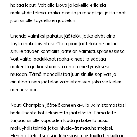
hoitaa loput. Voit olla luova ja kokeilla erilaisia
makuyhdistelmiä, raaka-aineita ja reseptejä, jotta saat
juuri sinulle täydellisen jäätelön.
Unohda valmiiksi pakatut jäätelöt, jotka eivät aina
täytä makutoiveitasi. Champion Jäätelökone antaa
sinulle täyden kontrollin jäätelön valmistusprosessissa.
Voit valita laadukkaat raaka-aineet ja säätää
makeutta ja koostumusta oman mieltymyksesi
mukaan. Tämä mahdollistaa juuri sinulle sopivan ja
ainutlaatuisen jäätelön valmistamisen, joka vie kielen
mennessään.
Nauti Champion Jäätelökoneen avulla valmistamastasi
herkullisesta kotitekoisesta jäätelöstä. Tämä laite
tarjoaa sinulle vapauden luoda ja kokeilla uusia
makuyhdistelmiä, jotka hivelevät makuhermojasi.
Hemmottele itseäsi ja läheisiäsi maistuvilla herkuilla ja