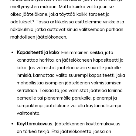
mieltymysten mukaan. Mutta kuinka valita juuri se
oikea jäätelökone, joka täyttää kaikki tarpeet ja
odotukset? Tässä artikkelissa esittelemme vinkkejä ja
näkökulmia, jotka auttavat sinua valitsemaan parhaan
mahdollisen jäätelökoneen.
Kapasiteetti ja koko
: Ensimmäinen seikka, jota
kannattaa harkita, on jäätelökoneen kapasiteetti ja
koko. Jos valmistat jäätelöä usein suurelle joukolle
ihmisiä, kannattaa valita suurempi kapasiteetti, joka
mahdollistaa isompien jäätelöerien valmistamisen
kerrallaan. Toisaalta, jos valmistat jäätelöä lähinnä
perheelle tai pienemmälle porukalle, pienempi ja
kompaktimpi jäätelökone voi olla käytännöllisempi
vaihtoehto.
Käyttömukavuus
: Jäätelökoneen käyttömukavuus
on tärkeä tekijä. Etsi jäätelökonetta, jossa on