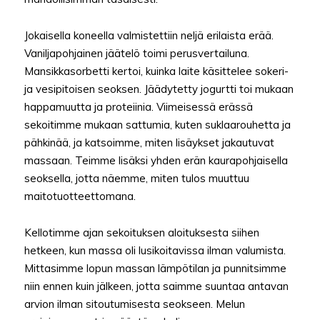
Jokaisella koneella valmistettiin neljä erilaista erää.
Vaniljapohjainen jäätelö toimi perusvertailuna.
Mansikkasorbetti kertoi, kuinka laite käsittelee sokeri-
ja vesipitoisen seoksen. Jäädytetty jogurtti toi mukaan
happamuutta ja proteiinia. Viimeisessä erässä
sekoitimme mukaan sattumia, kuten suklaarouhetta ja
pähkinää, ja katsoimme, miten lisäykset jakautuvat
massaan. Teimme lisäksi yhden erän kaurapohjaisella
seoksella, jotta näemme, miten tulos muuttuu
maitotuotteettomana.
Kellotimme ajan sekoituksen aloituksesta siihen
hetkeen, kun massa oli lusikoitavissa ilman valumista.
Mittasimme lopun massan lämpötilan ja punnitsimme
niin ennen kuin jälkeen, jotta saimme suuntaa antavan
arvion ilman sitoutumisesta seokseen. Melun