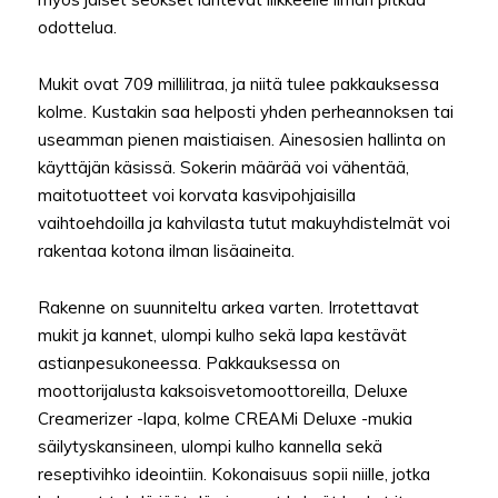
odottelua.
Mukit ovat 709 millilitraa, ja niitä tulee pakkauksessa
kolme. Kustakin saa helposti yhden perheannoksen tai
useamman pienen maistiaisen. Ainesosien hallinta on
käyttäjän käsissä. Sokerin määrää voi vähentää,
maitotuotteet voi korvata kasvipohjaisilla
vaihtoehdoilla ja kahvilasta tutut makuyhdistelmät voi
rakentaa kotona ilman lisäaineita.
Rakenne on suunniteltu arkea varten. Irrotettavat
mukit ja kannet, ulompi kulho sekä lapa kestävät
astianpesukoneessa. Pakkauksessa on
moottorijalusta kaksoisvetomoottoreilla, Deluxe
Creamerizer -lapa, kolme CREAMi Deluxe -mukia
säilytyskansineen, ulompi kulho kannella sekä
reseptivihko ideointiin. Kokonaisuus sopii niille, jotka