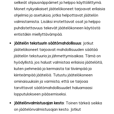
selkeät ohjausnäppäimet ja helppo käyttöliittymä.
Monet nykyaikaiset jäätelökoneet tarjoavat erilaisia
ohjelmia ja asetuksia, jotka helpottavat jäätelön
valmistamista. Lisäksi irrotettavat osat ja helppo
puhdistettavuus tekevät jäätelökoneen käytöstä
entistäkin miellyttävämpää.
Jäätelön tekstuurin säätömahdollisuus
: Jotkut
jäätelökoneet tarjoavat mahdollisuuden säätää
jäätelön tekstuuria ja jähmettymisaikaa. Tämä on
hyödyllistä, jos haluat valmistaa erilaisia jäätelöitä,
kuten pehmeää ja kermaista tai tiiviimpää ja
kiinteämpää jäätelöä. Tutustu jäätelökoneen
ominaisuuksiin ja varmista, että se tarjoaa
tarvittavat säätömahdollisuudet haluamaasi
lopputulokseen pääsemiseksi.
Jäätelönvalmistusajan kesto
: Toinen tärkeä seikka
on jäätelönvalmistusajan kesto. Jotkut