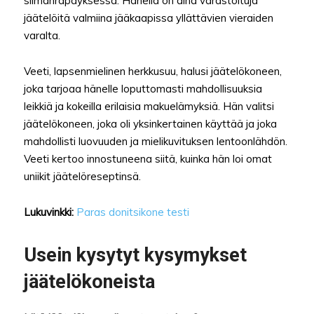
silmänräpäyksessä. Hänellä on aina varastoituja
jäätelöitä valmiina jääkaapissa yllättävien vieraiden
varalta.
Veeti, lapsenmielinen herkkusuu, halusi jäätelökoneen,
joka tarjoaa hänelle loputtomasti mahdollisuuksia
leikkiä ja kokeilla erilaisia makuelämyksiä. Hän valitsi
jäätelökoneen, joka oli yksinkertainen käyttää ja joka
mahdollisti luovuuden ja mielikuvituksen lentoonlähdön.
Veeti kertoo innostuneena siitä, kuinka hän loi omat
uniikit jäätelöreseptinsä.
Lukuvinkki:
Paras donitsikone testi
Usein kysytyt kysymykset
jäätelökoneista