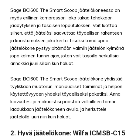
Sage BCI600 The Smart Scoop jäätelökoneessa on
myös erillinen kompressori, joka takaa tehokkaan
jäädytyksen ja tasaisen lopputuloksen. Voit luottaa
siihen, että jäätelösi saavuttaa täydellisen rakenteen
ja koostumuksen joka kerta. Lisäksi tämä upea
jäätelökone pystyy pitämään valmiin jäätelön kylmänä
jopa kolmen tunnin ajan, joten voit tarjoilla herkullisia
annoksia juuri silloin kun haluat.
Sage BCI600 The Smart Scoop jäätelökone yhdistää
tyylikkään muotoilun, monipuoliset toiminnot ja helpon
käytettävyyden yhdeksi täydelliseksi paketiksi. Anna
luovuutesi ja makuaistisi päästää valloilleen tämän
laadukkaan jäätelökoneen avulla, ja herkuttele
jäätelöllä juuri niin kuin haluat.
2. Hyvä jäätelökone: Wilfa ICMSB-C15