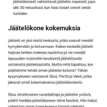
jäätelökoneet valmistavat jäätelön nopeasti, jopa
alle 30 minuutissa, kun taas toiset voivat viedä
tuntiakin.
Jäätelökone kokemuksia
Jäätelö on yksi niistä herkuista, jotka saavat meidät
hymyilemään ja iloitsemaan. Kaiken keskellä jäätelö
tarjoaa hetken makeaa nautintoa ja vie meidät
lapsuuden muistoihin kesäisistä jäätelötuutin
ostoksista jäätelöautolta. Mutta mitä tapahtuu, kun
päätämme tehdä oman jäätelön kotona? Tähän
kysymykseen vastaavat Elisa, Pertti ja Veeti, jotka
jakavat omat kokemuksensa jäätelökoneista.
Elisa, intohimoinen ruoanlaittaja ja jäätelön ystävä,
päätti hankkia jäätelökoneen viime kesänä. Hän halusi
valmistaa oman luomuksensa täynnä raikkaita