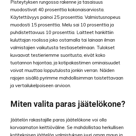
Pisteytyksen rungossa rakenne ja tasaisuus
muodostivat 40 prosenttia kokonaisarviosta.
Käytettävyys painoi 25 prosenttia. Valmistusnopeus
muodosti 15 prosenttia. Melu sai 10 prosenttia ja
puhdistettavuus 10 prosenttia. Laitteet hankittiin
kuluttajan roolissa joko ostamalla tai lainaan ilman
valmistajien vaikutusta testiasetelmaan. Tulokset
kuvaavat testieriemme suoritusta, eivät koko
tuotannon hajontaa, ja kotipakastimen ominaisuudet
voivat muuttaa lopputulosta jonkin verran. Näiden
rajojen sisällä pyrimme mahdollisimman toistettavaan
ja vertailukelpoiseen arvioon.
Miten valita paras jäätelökone?
Jäätelön rakastajille paras jäätelökone voi olla
korvaamaton keittiöväline. Se mahdollistaa herkullisen
kotitekoisen jäätelön valmistuksen juuri oman maun ja