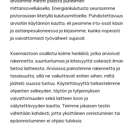
arvioimme metrin päästä puhelimen
mittarisovelluksella. Energiankulutusta seurasimme
pistorasiaan liitetyllä kulutusmittarilla. Puhdistettavuus
arvioitiin käytännön kautta, eli pesimme irto-osat käsin
ja astianpesukoneessa ja kirjasimme, kuinka nopeasti
ja vaivattomasti työvaiheet sujuivat.
Koemaistoon osallistui kolme henkilöä, jotka arvioivat
rakennetta, suuntuntumaa ja kiteisyyttä sokeasti ilman
tietoa laitteesta. Arvioissa painotimme rakennetta ja
tasaisuutta, sillä ne vaikuttavat eniten siihen, miltä
jäätelö suussa tuntuu. Käytettävyyttä tarkastelimme
ohjainten selkeyden, täytön ja tyhjennyksen
vaivattomuuden sekä laitteen koon ja
säilytettävyyden kautta. Teimme jokaisen testin
vähintään kahdesti, jotta yksittäinen onnistuminen tai
epäonnistuminen ei ohjaisi tuloksia.