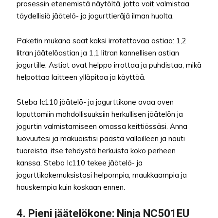
prosessin etenemistä näytöltä, jotta voit valmistaa
täydellisiä jäätelö- ja jogurttieräjä ilman huolta.
Paketin mukana saat kaksi irrotettavaa astiaa: 1,2
litran jäätelöastian ja 1,1 litran kannellisen astian
jogurtille. Astiat ovat helppo irrottaa ja puhdistaa, mikä
helpottaa laitteen ylläpitoa ja käyttöä.
Steba Ic110 jäätelö- ja jogurttikone avaa oven
loputtomiin mahdollisuuksiin herkullisen jäätelön ja
jogurtin valmistamiseen omassa keittiössäsi. Anna
luovuutesi ja makuaistisi päästä valloilleen ja nauti
tuoreista, itse tehdystä herkuista koko perheen
kanssa. Steba Ic110 tekee jäätelö- ja
jogurttikokemuksistasi helpompia, maukkaampia ja
hauskempia kuin koskaan ennen.
4. Pieni jäätelökone: Ninja NC501EU