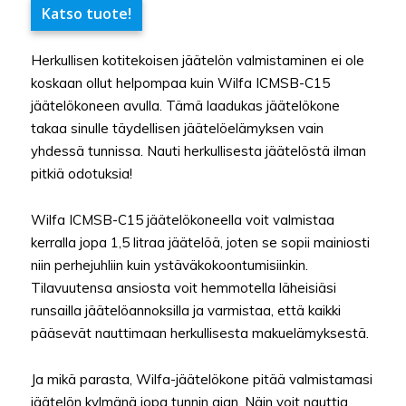
Katso tuote!
Herkullisen kotitekoisen jäätelön valmistaminen ei ole
koskaan ollut helpompaa kuin Wilfa ICMSB-C15
jäätelökoneen avulla. Tämä laadukas jäätelökone
takaa sinulle täydellisen jäätelöelämyksen vain
yhdessä tunnissa. Nauti herkullisesta jäätelöstä ilman
pitkiä odotuksia!
Wilfa ICMSB-C15 jäätelökoneella voit valmistaa
kerralla jopa 1,5 litraa jäätelöä, joten se sopii mainiosti
niin perhejuhliin kuin ystäväkokoontumisiinkin.
Tilavuutensa ansiosta voit hemmotella läheisiäsi
runsailla jäätelöannoksilla ja varmistaa, että kaikki
pääsevät nauttimaan herkullisesta makuelämyksestä.
Ja mikä parasta, Wilfa-jäätelökone pitää valmistamasi
jäätelön kylmänä jopa tunnin ajan. Näin voit nauttia