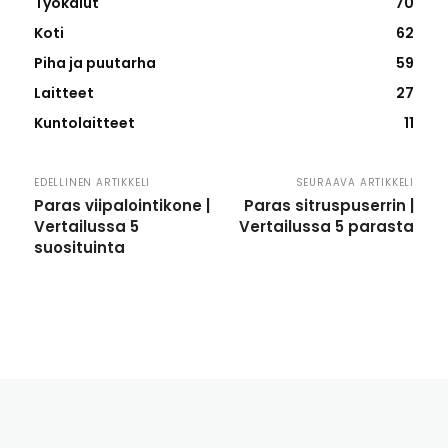
Työkalut
70
Koti
62
Piha ja puutarha
59
Laitteet
27
Kuntolaitteet
11
EDELLINEN ARTIKKELI
SEURAAVA ARTIKKELI
Paras viipalointikone |
Paras sitruspuserrin |
Vertailussa 5
Vertailussa 5 parasta
suosituinta