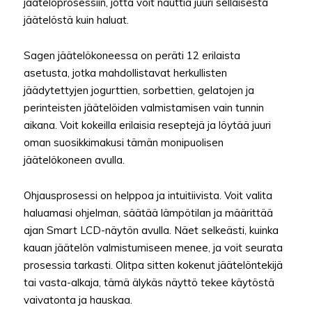
jäätelöprosessiin, jotta voit nauttia juuri sellaisesta
jäätelöstä kuin haluat.
Sagen jäätelökoneessa on peräti 12 erilaista
asetusta, jotka mahdollistavat herkullisten
jäädytettyjen jogurttien, sorbettien, gelatojen ja
perinteisten jäätelöiden valmistamisen vain tunnin
aikana. Voit kokeilla erilaisia reseptejä ja löytää juuri
oman suosikkimakusi tämän monipuolisen
jäätelökoneen avulla.
Ohjausprosessi on helppoa ja intuitiivista. Voit valita
haluamasi ohjelman, säätää lämpötilan ja määrittää
ajan Smart LCD-näytön avulla. Näet selkeästi, kuinka
kauan jäätelön valmistumiseen menee, ja voit seurata
prosessia tarkasti. Olitpa sitten kokenut jäätelöntekijä
tai vasta-alkaja, tämä älykäs näyttö tekee käytöstä
vaivatonta ja hauskaa.