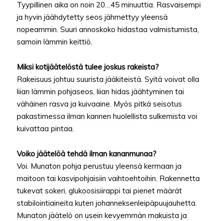
Tyypillinen aika on noin 20…45 minuuttia. Rasvaisempi
ja hyvin jäähdytetty seos jähmettyy yleensä
nopeammin. Suuri annoskoko hidastaa valmistumista,
samoin lämmin keittiö.
Miksi kotijäätelöstä tulee joskus rakeista?
Rakeisuus johtuu suurista jääkiteistä. Syitä voivat olla
liian lämmin pohjaseos, liian hidas jäähtyminen tai
vähäinen rasva ja kuivaaine. Myös pitkä seisotus
pakastimessa ilman kannen huolellista sulkemista voi
kuivattaa pintaa.
Voiko jäätelöä tehdä ilman kananmunaa?
Voi. Munaton pohja perustuu yleensä kermaan ja
maitoon tai kasvipohjaisiin vaihtoehtoihin. Rakennetta
tukevat sokeri, glukoosisiirappi tai pienet määrät
stabilointiaineita kuten johanneksenleipäpuujauhetta.
Munaton jäätelö on usein kevyemmän makuista ja