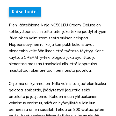
Katso tuote!
Pieni jäätelökone Ninja NC501EU Creami Deluxe on
kotikäyttöön suunniteltu laite, joka tekee jäädytettyjen
jälkiruokien valmistamisesta arkisen helppoa.
Hopeansävyinen runko ja kompakti koko istuvat
pieneenkin keittiöön ilman että työtaso täyttyy. Kone
käyttää CREAMify-teknologiaa, joka pyörittää ja
hienontaa massan tasaiseksi niin, että lopputulos
muistuttaa rakenteeltaan perinteistä jäätelöä.
Ohjelmia on kymmenen. Niillä valmistaa jäätelön lisäksi
gelatoa, sorbettia, jäädytettyä jogurttia sekä
pirtelöitä ja jääjuomia. Kahden maun yhtäaikainen
valmistus onnistuu, mikä on hyödyllistä silloin kun
perheessä on eri suosikit. Tehoa on 800 wattia, joten
myös jäiset seokset lähtevät liikkeelle ilman pitkää