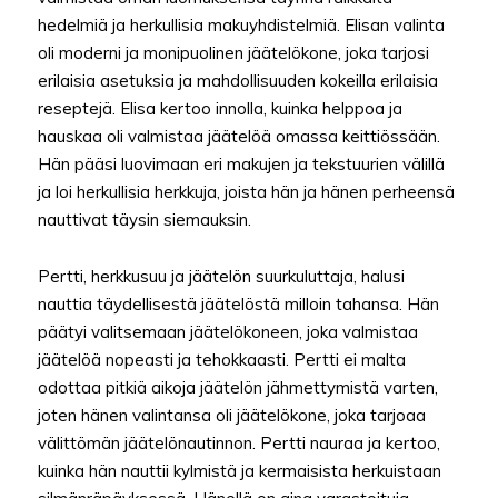
hedelmiä ja herkullisia makuyhdistelmiä. Elisan valinta
oli moderni ja monipuolinen jäätelökone, joka tarjosi
erilaisia asetuksia ja mahdollisuuden kokeilla erilaisia
reseptejä. Elisa kertoo innolla, kuinka helppoa ja
hauskaa oli valmistaa jäätelöä omassa keittiössään.
Hän pääsi luovimaan eri makujen ja tekstuurien välillä
ja loi herkullisia herkkuja, joista hän ja hänen perheensä
nauttivat täysin siemauksin.
Pertti, herkkusuu ja jäätelön suurkuluttaja, halusi
nauttia täydellisestä jäätelöstä milloin tahansa. Hän
päätyi valitsemaan jäätelökoneen, joka valmistaa
jäätelöä nopeasti ja tehokkaasti. Pertti ei malta
odottaa pitkiä aikoja jäätelön jähmettymistä varten,
joten hänen valintansa oli jäätelökone, joka tarjoaa
välittömän jäätelönautinnon. Pertti nauraa ja kertoo,
kuinka hän nauttii kylmistä ja kermaisista herkuistaan