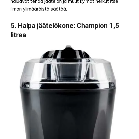
haluavat tehdä jäätelön ja muut kylmät herkut itse
ilman ylimääräistä säätöä.
5. Halpa jäätelökone: Champion 1,5
litraa