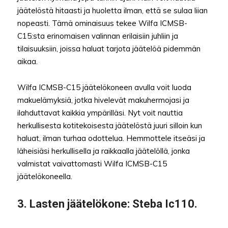
jäätelöstä hitaasti ja huoletta ilman, että se sulaa liian
nopeasti. Tämä ominaisuus tekee Wilfa ICMSB-
C15:sta erinomaisen valinnan erilaisiin juhliin ja
tilaisuuksiin, joissa haluat tarjota jäätelöä pidemmän
aikaa.
Wilfa ICMSB-C15 jäätelökoneen avulla voit luoda
makuelämyksiä, jotka hivelevät makuhermojasi ja
ilahduttavat kaikkia ympärilläsi. Nyt voit nauttia
herkullisesta kotitekoisesta jäätelöstä juuri silloin kun
haluat, ilman turhaa odottelua. Hemmottele itseäsi ja
läheisiäsi herkullisella ja raikkaalla jäätelöllä, jonka
valmistat vaivattomasti Wilfa ICMSB-C15
jäätelökoneella.
3. Lasten jäätelökone: Steba Ic110.