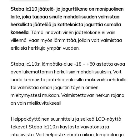
Steba Ic110 jäätelö- ja jogurttikone on monipuolinen
laite, joka tarjoaa sinulle mahdollisuuden valmistaa
herkullista jäätelöä ja kotitekoista jogurttia samalla
koneella.
Tämä innovatiivinen jäätelökone ei vain
viilennä, vaan myös lämmittää, jolloin voit valmistaa
erilaisia herkkuja ympäri vuoden.
Steba Ic110:n lämpötila-alue -18 – +50 astetta avaa
oven lukemattomiin herkullisiin mahdollisuuksiin. Voit
luoda kermaista jäätelöä erilaisilla makuvaihtoehdoilla
tai valmistaa oman jogurtin täysin omien
mieltymystesi mukaan. Valmistettavan herkun rajana
on vain mielikuvituksesi!
Helppokäyttöinen suunnittelu ja selkeä LCD-näyttö
tekevät Steba Ic110:n käytöstä vaivatonta ja
intuitiivista. Voit helposti seurata aikaa, lämpötilaa ja