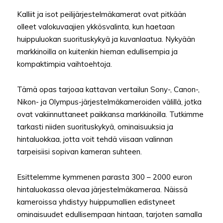
Kalliit ja isot peilijärjestelmäkamerat ovat pitkään
olleet valokuvaajien ykkösvalinta, kun haetaan
huippuluokan suorituskykyä ja kuvanlaatua. Nykyään
markkinoilla on kuitenkin hieman edullisempia ja
kompaktimpia vaihtoehtoja.
Tämä opas tarjoaa kattavan vertailun Sony-, Canon-,
Nikon- ja Olympus-järjestelmäkameroiden välillä, jotka
ovat vakiinnuttaneet paikkansa markkinoilla. Tutkimme
tarkasti niiden suorituskykyä, ominaisuuksia ja
hintaluokkaa, jotta voit tehdä viisaan valinnan
tarpeisiisi sopivan kameran suhteen.
Esittelemme kymmenen parasta 300 – 2000 euron
hintaluokassa olevaa järjestelmäkameraa. Näissä
kameroissa yhdistyy huippumallien edistyneet
ominaisuudet edullisempaan hintaan, tarjoten samalla