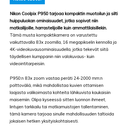
Nikon Coolpix P950 tarjoaa kompaktin muotoilun ja silti
huippuluokan ominaisuudet, jotka sopivat niin
matkailijoille, harrastelijoille kuin ammattilaisillekin.
Tämä musta kompaktikamera on varustettu
vaikuttavalla 83x zoomilla, 16 megapikselin kennolla ja
4K-videokuvausominaisuudella, jotka tekevät siitä
täydellisen kumppanin niin valokuvaus- kuin
videointitarpeisiin.
P950:n 83x zoom vastaa peräti 24-2000 mm:n
polttoväliä, mikä mahdollistaa kuvien ottamisen
laajasta valikoimasta kohteita lähikuvista kaukaisiin
maisemiin. Olipa kyseessä sitten luonnon ihmeet,
lintujen tarkkailu tai matkamuistojen tallentaminen,
tämä kamera tarjoaa sinulle mahdollisuuden taltioida
jokaisen hetken yksityiskohtaisesti.