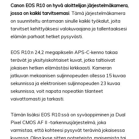
Canon EOS R10 on hyvä aloittelijan järjestelmäkamera,
jossa on kaikki tarvitsemasi
. Tämä järjestelmäkamera
on suunniteltu antamaan sinulle kaikki työkalut, joita
tarvitset kehittyäksesi valokuvaajana ja tallentaaksesi
elämän parhaat hetket pysyvästi.
EOS R10:n 24,2 megapikselin APS-C-kenno takaa
terävät ja yksityiskohtaiset kuvat, jotka taltioivat
jokaisen hetken elämästäsi kirkkaasti. Kameran
jatkuvan mekaanisen suljinnopeuden ollessa 15 kuvaa
sekunnissa ja elektronisen suljinnopeuden 23 kuvaa
sekunnissa, voit napata nopeatkin tilanteet
vaivattomasti ja tarkasti.
Tämän lisäksi EOS R10:ssä on syväoppiminen ja Dual
Pixel CMOS AF II -tarkennusjärjestelmä, joka
varmistaa, että kohteesi pysyvät terävinä jokaisessa
kuvassa. Olipa kyse sitten potreteista, maisemista tai