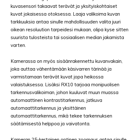
kuvasensori takaavat terävät ja yksityiskohtaiset
kuvat jokaisessa otoksessa. Laaja valikoima kuvan
tarkkuuksia antaa sinulle mahdollisuuden valita juuri
oikean resoluution tarpeidesi mukaan, olipa kyse sitten
suurista tulosteista tai sosiaalisen median jakamista
varten.
Kamerassa on myös sisäänrakennettu kuvanvakain,
joka auttaa vähentämään käsivarren tärinää ja
varmistamaan terävät kuvat jopa heikossa
valaistuksessa. Lisäksi RX10 tarjoaa monipuolisen
tarkennusvalikoiman, johon kuuluvat muun muassa
automaattinen kontrastitarkennus, jatkuva
automaattitarkennus ja yksittäinen
automaattitarkennus, mikä tekee tarkennuksen
säätämisestä helppoa ja vaivatonta.
Kameran 25-kertainen optinen zoomaus antaa sinulle