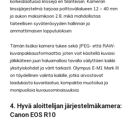
korkealaatuisia linssejä eri tilanteisiin. Kameran
linssijärjestelmä tarjoaa polttovälialueen 12 – 40 mm
ja aukon maksimikoon 2.8, mikä mahdollistaa
taiteellisen syväterävyyden hallinnan ja
ammattimaisen lopputuloksen.
Tämän lisäksi kamera tukee sekä JPEG- että RAW-
kuvanpakkausformaattia, joten voit käsitellä kuviasi
jälkikäteen juuri haluamallasi tavalla säilyttäen kaikki
yksityiskohdat ja värit tarkasti. Olympus E-M1 Mark III
on täydellinen valinta kaikille, jotka arvostavat
laadukasta kuvanlaatua, kompaktia muotoilua ja
monipuolisia kuvausominaisuuksia.
4.
Hyvä aloittelijan järjestelmäkamera
:
Canon EOS R10