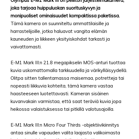
Olympus E-M1 Mark III on peilitön järjestelmäkamera,
joka tarjoaa huippuluokan suorituskyvyn ja
monipuoliset ominaisuudet kompaktissa paketissa.
Tämä kamera on suunniteltu ammattilaisille ja
harrastelijoille, jotka haluavat vangita elämän
kauneuden ja liikkeen yksityiskohdat tarkasti ja
vaivattomasti.
E-M1 Mark III:n 21.8 megapikselin MOS-anturi tuottaa
kuvia uskomattomalla tarkkuudella ja värikylläisyydellä.
Olitpa sitten tallentamassa maisemaa, potretteja tai
nopeasti liikkuvia kohteita, tämä kamera vastaa
haasteeseen luotettavasti. Kameran sisäinen
kuvanvakain varmistaa, että saat teräviä kuvia jopa
heikossa valaistuksessa tai pitkillä valotusajoilla.
E-M1 Mark III:n Micro Four Thirds -objektiivikiinnitys
antaa sinulle vapauden valita laajasta valikoimasta