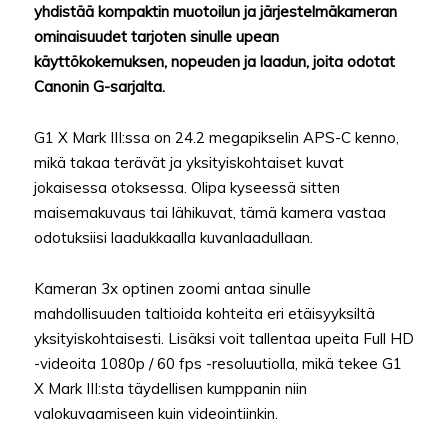
yhdistää kompaktin muotoilun ja järjestelmäkameran
ominaisuudet tarjoten sinulle upean
käyttökokemuksen, nopeuden ja laadun, joita odotat
Canonin G-sarjalta.
G1 X Mark III:ssa on 24.2 megapikselin APS-C kenno,
mikä takaa terävät ja yksityiskohtaiset kuvat
jokaisessa otoksessa. Olipa kyseessä sitten
maisemakuvaus tai lähikuvat, tämä kamera vastaa
odotuksiisi laadukkaalla kuvanlaadullaan.
Kameran 3x optinen zoomi antaa sinulle
mahdollisuuden taltioida kohteita eri etäisyyksiltä
yksityiskohtaisesti. Lisäksi voit tallentaa upeita Full HD
-videoita 1080p / 60 fps -resoluutiolla, mikä tekee G1
X Mark III:sta täydellisen kumppanin niin
valokuvaamiseen kuin videointiinkin.