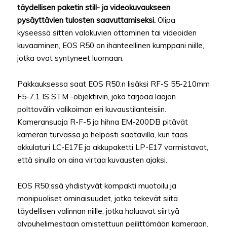
täydellisen paketin still- ja videokuvaukseen
pysäyttävien tulosten saavuttamiseksi.
Olipa
kyseessä sitten valokuvien ottaminen tai videoiden
kuvaaminen, EOS R50 on ihanteellinen kumppani niille,
jotka ovat syntyneet luomaan.
Pakkauksessa saat EOS R50:n lisäksi RF-S 55-210mm
F5-7.1 IS STM -objektiivin, joka tarjoaa laajan
polttovälin valikoiman eri kuvaustilanteisiin.
Kameransuoja R-F-5 ja hihna EM-200DB pitävät
kameran turvassa ja helposti saatavilla, kun taas
akkulaturi LC-E17E ja akkupaketti LP-E17 varmistavat,
että sinulla on aina virtaa kuvausten ajaksi.
EOS R50:ssä yhdistyvät kompakti muotoilu ja
monipuoliset ominaisuudet, jotka tekevät siitä
täydellisen valinnan niille, jotka haluavat siirtyä
älypuhelimestaan omistettuun peilittömään kameraan.