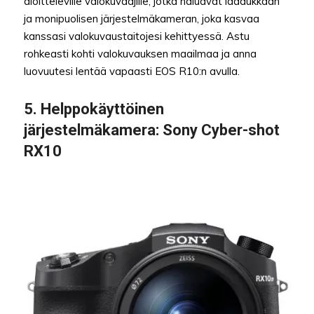
aloitteleville valokuvaajille, jotka haluavat laadukkaan
ja monipuolisen järjestelmäkameran, joka kasvaa
kanssasi valokuvaustaitojesi kehittyessä. Astu
rohkeasti kohti valokuvauksen maailmaa ja anna
luovuutesi lentää vapaasti EOS R10:n avulla.
5.
Helppokäyttöinen
järjestelmäkamera
: Sony Cyber-shot
RX10