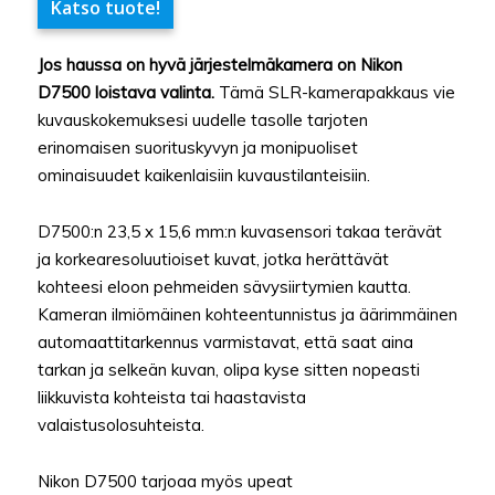
Katso tuote!
Jos haussa on hyvä järjestelmäkamera on Nikon
D7500 loistava valinta.
Tämä SLR-kamerapakkaus vie
kuvauskokemuksesi uudelle tasolle tarjoten
erinomaisen suorituskyvyn ja monipuoliset
ominaisuudet kaikenlaisiin kuvaustilanteisiin.
D7500:n 23,5 x 15,6 mm:n kuvasensori takaa terävät
ja korkearesoluutioiset kuvat, jotka herättävät
kohteesi eloon pehmeiden sävysiirtymien kautta.
Kameran ilmiömäinen kohteentunnistus ja äärimmäinen
automaattitarkennus varmistavat, että saat aina
tarkan ja selkeän kuvan, olipa kyse sitten nopeasti
liikkuvista kohteista tai haastavista
valaistusolosuhteista.
Nikon D7500 tarjoaa myös upeat