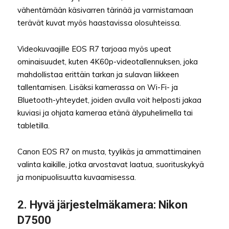
vähentämään käsivarren tärinää ja varmistamaan
terävät kuvat myös haastavissa olosuhteissa.
Videokuvaajille EOS R7 tarjoaa myös upeat
ominaisuudet, kuten 4K60p-videotallennuksen, joka
mahdollistaa erittäin tarkan ja sulavan liikkeen
tallentamisen. Lisäksi kamerassa on Wi-Fi- ja
Bluetooth-yhteydet, joiden avulla voit helposti jakaa
kuviasi ja ohjata kameraa etänä älypuhelimella tai
tabletilla.
Canon EOS R7 on musta, tyylikäs ja ammattimainen
valinta kaikille, jotka arvostavat laatua, suorituskykyä
ja monipuolisuutta kuvaamisessa.
2.
Hyvä järjestelmäkamera
: Nikon
D7500