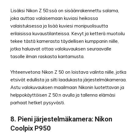
Lisäksi Nikon Z 50:ssä on sisäänrakennettu salama,
joka auttaa valaisemaan kuviasi heikossa
valaistuksessa ja lisää kuviesi monipuolisuutta
erilaisissa kuvaustilanteissa. Kevyt ja ketterä muotoilu
tekee tästä kamerasta täydellisen kumppanin niille,
jotka haluavat ottaa valokuvauksen seuraavalle
tasolle ilman raskasta kantamusta.
Yhteenvetona Nikon Z 50 on loistava valinta niille, jotka
etsivät edullista ja silti laadukasta järjestelmäkameraa.
Astu valokuvauksen maailmaan Nikonin luotettavan ja
helppokäyttöisen Z 50:n avulla ja tallenna elämäsi
parhaat hetket pysyvästi.
8.
Pieni järjestelmäkamera
: Nikon
Coolpix P950