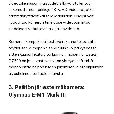
videotallennusominaisuudet, sillä voit tallentaa
uskomattoman tarkkoja 4K-/UHD-videoita, jotka
hämmästyttävät katsojia laadullaan. Lisäksi voit
hyödyntää kameran timelapse-videotoimintoa
luodaksesi vaikuttavia aikajaksovideoita.
Kameran kompakti ja kestävä rakenne tekee siitä
täydellisen kumppanin seikkailuihin, olipa kyseessä
sitten kaupunkikatuja tai luonnon maisemia. Lisäksi
D7500 on jatkuvasti verkkoon yhteydessä, mikä
mahdollistaa helpon kuvien jakamisen ja etäohjauksen
älypuhelimen tai tabletin avulla.
3.
Peilitön järjestelmäkamera
:
Olympus E-M1 Mark III