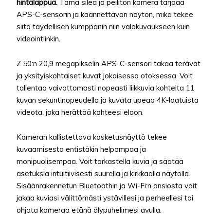
hintalappua.
Tämä sileä ja peilitön kamera tarjoaa
APS-C-sensorin ja käännettävän näytön, mikä tekee
siitä täydellisen kumppanin niin valokuvaukseen kuin
videointiinkin.
Z 50:n 20,9 megapikselin APS-C-sensori takaa terävät
ja yksityiskohtaiset kuvat jokaisessa otoksessa. Voit
tallentaa vaivattomasti nopeasti liikkuvia kohteita 11
kuvan sekuntinopeudella ja kuvata upeaa 4K-laatuista
videota, joka herättää kohteesi eloon.
Kameran kallistettava kosketusnäyttö tekee
kuvaamisesta entistäkin helpompaa ja
monipuolisempaa. Voit tarkastella kuvia ja säätää
asetuksia intuitiivisesti suurella ja kirkkaalla näytöllä.
Sisäänrakennetun Bluetoothin ja Wi-Fi:n ansiosta voit
jakaa kuviasi välittömästi ystävillesi ja perheellesi tai
ohjata kameraa etänä älypuhelimesi avulla.