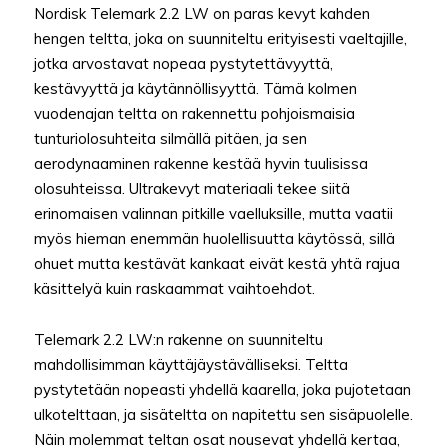
Nordisk Telemark 2.2 LW on paras kevyt kahden
hengen teltta, joka on suunniteltu erityisesti vaeltajille,
jotka arvostavat nopeaa pystytettävyyttä,
kestävyyttä ja käytännöllisyyttä. Tämä kolmen
vuodenajan teltta on rakennettu pohjoismaisia
tunturiolosuhteita silmällä pitäen, ja sen
aerodynaaminen rakenne kestää hyvin tuulisissa
olosuhteissa. Ultrakevyt materiaali tekee siitä
erinomaisen valinnan pitkille vaelluksille, mutta vaatii
myös hieman enemmän huolellisuutta käytössä, sillä
ohuet mutta kestävät kankaat eivät kestä yhtä rajua
käsittelyä kuin raskaammat vaihtoehdot.
Telemark 2.2 LW:n rakenne on suunniteltu
mahdollisimman käyttäjäystävälliseksi. Teltta
pystytetään nopeasti yhdellä kaarella, joka pujotetaan
ulkotelttaan, ja sisäteltta on napitettu sen sisäpuolelle.
Näin molemmat teltan osat nousevat yhdellä kertaa,