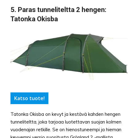
5.
Paras tunneliteltta 2 hengen
:
Tatonka Okisba
Katso tuote!
Tatonka Okisba on kevyt ja kestävä kahden hengen
tunneliteltta, joka tarjoaa luotettavan suojan kolmen
vuodenajan retkille. Se on hienostuneempi ja hieman
kevyempi versio suositusta Grönland 2 -mallista,