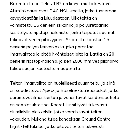
Rakenteeltaan Telos TR2 on kevyt mutta kestävä.
Alumiinikaaret ovat DAC NSL -mallia, jotka tunnetaan
keveydestään ja lujuudestaan. Ulkoteltta on
valmistettu 15 denierin silikonilla ja polyuretaanilla
käsitellystä ripstop-nailonista, jonka teipatut saumat
takaavat vedenpitävyyden. Sisäteltta koostuu 15
denierin polyesteriverkosta, joka parantaa
ilmanvaihtoa ja pitää hyönteiset loitolla. Lattia on 20
denierin ripstop-nailonia, ja sen 2500 mm vesipilariarvo
takaa suojan kostealta maaperältä.
Teltan ilmanvaihto on huolellisesti suunniteltu, ja siinä
on säädettävät Apex- ja Baseline-tuuletusaukot, jotka
parantavat ilmankiertoa ja vähentävät kondensaatiota
eri sääolosuhteissa. Kaaret kiinnittyvät tukevasti
alumiinisiin pidikkeisiin, jotka varmistavat teltan
vakauden. Mukana tulee kahdeksan Ground Control
Light -telttakiilaa, jotka pitävät teltan tukevasti