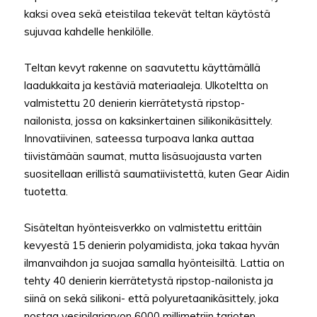
kaksi ovea sekä eteistilaa tekevät teltan käytöstä
sujuvaa kahdelle henkilölle.
Teltan kevyt rakenne on saavutettu käyttämällä
laadukkaita ja kestäviä materiaaleja. Ulkoteltta on
valmistettu 20 denierin kierrätetystä ripstop-
nailonista, jossa on kaksinkertainen silikonikäsittely.
Innovatiivinen, sateessa turpoava lanka auttaa
tiivistämään saumat, mutta lisäsuojausta varten
suositellaan erillistä saumatiivistettä, kuten Gear Aidin
tuotetta.
Sisäteltan hyönteisverkko on valmistettu erittäin
kevyestä 15 denierin polyamidista, joka takaa hyvän
ilmanvaihdon ja suojaa samalla hyönteisiltä. Lattia on
tehty 40 denierin kierrätetystä ripstop-nailonista ja
siinä on sekä silikoni- että polyuretaanikäsittely, joka
nostaa vesipilariarvon 6000 millimetriin tarjoten