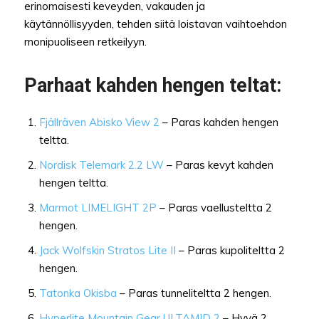
erinomaisesti keveyden, vakauden ja
käytännöllisyyden, tehden siitä loistavan vaihtoehdon
monipuoliseen retkeilyyn.
Parhaat kahden hengen teltat:
Fjällräven Abisko View 2
– Paras kahden hengen
teltta.
Nordisk Telemark 2.2 LW
– Paras kevyt kahden
hengen teltta.
Marmot LIMELIGHT 2P
– Paras vaellusteltta 2
hengen.
Jack Wolfskin Stratos Lite II
– Paras kupoliteltta 2
hengen.
Tatonka Okisba
– Paras tunneliteltta 2 hengen.
Hyperlite Mountain Gear ULTAMID 2
– Hyvä 2