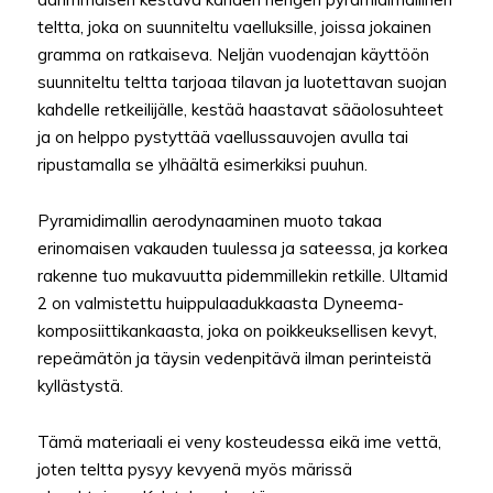
teltta, joka on suunniteltu vaelluksille, joissa jokainen
gramma on ratkaiseva. Neljän vuodenajan käyttöön
suunniteltu teltta tarjoaa tilavan ja luotettavan suojan
kahdelle retkeilijälle, kestää haastavat sääolosuhteet
ja on helppo pystyttää vaellussauvojen avulla tai
ripustamalla se ylhäältä esimerkiksi puuhun.
Pyramidimallin aerodynaaminen muoto takaa
erinomaisen vakauden tuulessa ja sateessa, ja korkea
rakenne tuo mukavuutta pidemmillekin retkille. Ultamid
2 on valmistettu huippulaadukkaasta Dyneema-
komposiittikankaasta, joka on poikkeuksellisen kevyt,
repeämätön ja täysin vedenpitävä ilman perinteistä
kyllästystä.
Tämä materiaali ei veny kosteudessa eikä ime vettä,
joten teltta pysyy kevyenä myös märissä