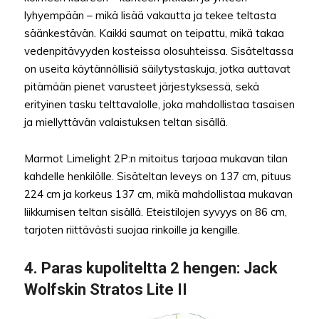
lyhyempään – mikä lisää vakautta ja tekee teltasta
säänkestävän. Kaikki saumat on teipattu, mikä takaa
vedenpitävyyden kosteissa olosuhteissa. Sisäteltassa
on useita käytännöllisiä säilytystaskuja, jotka auttavat
pitämään pienet varusteet järjestyksessä, sekä
erityinen tasku telttavalolle, joka mahdollistaa tasaisen
ja miellyttävän valaistuksen teltan sisällä.
Marmot Limelight 2P:n mitoitus tarjoaa mukavan tilan
kahdelle henkilölle. Sisäteltan leveys on 137 cm, pituus
224 cm ja korkeus 137 cm, mikä mahdollistaa mukavan
liikkumisen teltan sisällä. Eteistilojen syvyys on 86 cm,
tarjoten riittävästi suojaa rinkoille ja kengille.
4.
Paras kupoliteltta 2 hengen
: Jack
Wolfskin Stratos Lite II