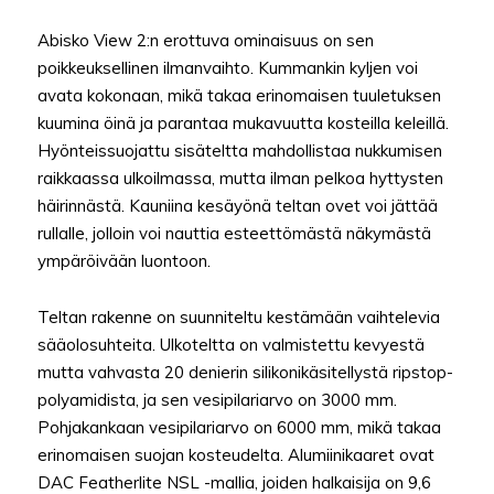
Abisko View 2:n erottuva ominaisuus on sen
poikkeuksellinen ilmanvaihto. Kummankin kyljen voi
avata kokonaan, mikä takaa erinomaisen tuuletuksen
kuumina öinä ja parantaa mukavuutta kosteilla keleillä.
Hyönteissuojattu sisäteltta mahdollistaa nukkumisen
raikkaassa ulkoilmassa, mutta ilman pelkoa hyttysten
häirinnästä. Kauniina kesäyönä teltan ovet voi jättää
rullalle, jolloin voi nauttia esteettömästä näkymästä
ympäröivään luontoon.
Teltan rakenne on suunniteltu kestämään vaihtelevia
sääolosuhteita. Ulkoteltta on valmistettu kevyestä
mutta vahvasta 20 denierin silikonikäsitellystä ripstop-
polyamidista, ja sen vesipilariarvo on 3000 mm.
Pohjakankaan vesipilariarvo on 6000 mm, mikä takaa
erinomaisen suojan kosteudelta. Alumiinikaaret ovat
DAC Featherlite NSL -mallia, joiden halkaisija on 9,6