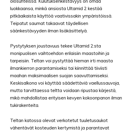
olosuhteissa. Kulutuksenkestävyys on omaa
luokkaansa, minkä ansiosta Ultamid 2 kestää
pitkäaikaista käyttöä vaativissakin ympäristöissä.
Teipatut saumat takaavat täydellisen
säänkestävyyden ilman lisäkäsittelyä.
Pystytyksen joustavuus tekee Ultamid 2:sta
monipuolisen vaihtoehdon erilaisiin maastoihin ja
tarpeisiin. Teltan voi pystyttää hieman irti maasta
ilmankierron parantamiseksi tai kiinnittää tiiviisti
maahan maksimaalisen suojan saavuttamiseksi.
Keskisalkona voi käyttää säädettäviä vaellussauvoja,
mutta tarvittaessa teltta voidaan ripustaa kärjestä,
mikä mahdollistaa erityisen kevyen kokoonpanon ilman
tukirakenteita.
Teltan katossa olevat verkotetut tuuletusaukot
vähentävät kosteuden kertymistä ja parantavat