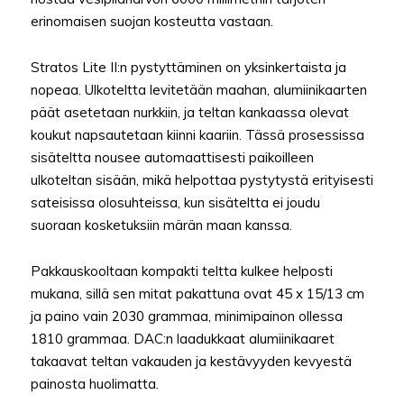
erinomaisen suojan kosteutta vastaan.
Stratos Lite II:n pystyttäminen on yksinkertaista ja
nopeaa. Ulkoteltta levitetään maahan, alumiinikaarten
päät asetetaan nurkkiin, ja teltan kankaassa olevat
koukut napsautetaan kiinni kaariin. Tässä prosessissa
sisäteltta nousee automaattisesti paikoilleen
ulkoteltan sisään, mikä helpottaa pystytystä erityisesti
sateisissa olosuhteissa, kun sisäteltta ei joudu
suoraan kosketuksiin märän maan kanssa.
Pakkauskooltaan kompakti teltta kulkee helposti
mukana, sillä sen mitat pakattuna ovat 45 x 15/13 cm
ja paino vain 2030 grammaa, minimipainon ollessa
1810 grammaa. DAC:n laadukkaat alumiinikaaret
takaavat teltan vakauden ja kestävyyden kevyestä
painosta huolimatta.