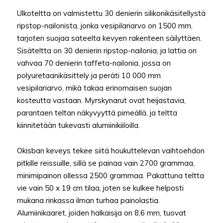
Ulkoteltta on valmistettu 30 denierin silikonikäsitellystä
ripstop-nailonista, jonka vesipilariarvo on 1500 mm,
tarjoten suojaa sateelta kevyen rakenteen säilyttäen.
Sisäteltta on 30 denierin ripstop-nailonia, ja lattia on
vahvaa 70 denierin taffeta-nailonia, jossa on
polyuretaanikäsittely ja peräti 10 000 mm
vesipilariarvo, mikä takaa erinomaisen suojan
kosteutta vastaan. Myrskynarut ovat heijastavia,
parantaen teltan näkyvyyttä pimeällä, ja teltta
kiinnitetään tukevasti alumiinikiiloilla.
Okisban keveys tekee siitä houkuttelevan vaihtoehdon
pitkille reissuille, sillä se painaa vain 2700 grammaa,
minimipainon ollessa 2500 grammaa. Pakattuna teltta
vie vain 50 x 19 cm tilaa, joten se kulkee helposti
mukana rinkassa ilman turhaa painolastia.
Alumiinikaaret, joiden halkaisija on 8,6 mm, tuovat