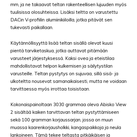
mm, ja ne takaavat teltan rakenteellisen lujuuden myös
tuulisissa olosuhteissa. Lisäksi teltta on varustettu
DACin V-profiilin alumiinikiiloilla, jotka pitävät sen
tukevasti paikallaan.
Käytännöllisyyttä lisää teltan sisällä olevat kuusi
pientä tarviketaskua, jotka auttavat pitämään
varusteet järjestyksessä. Kaksi ovea ja eteistilaa
mahdollistavat helpon kulkemisen ja säilytystilan
varusteille. Teltan pystytys on sujuvaa, sillä sisä- ja
ulkoteltta nousevat samanaikaisesti, mutta ne voidaan
tarvittaessa myös irrottaa toisistaan.
Kokonaispainoltaan 3030 grammaa oleva Abisko View
2 sisältää kaiken tarvittavan teltan pystyttämiseen
sekä 100 gramman korjaussarjan, jossa on muun
muassa kaarenkorjausholkki, kangaspaikkoja ja neula
lankoineen. Tämä tekee teltasta pitkäikäisen ja