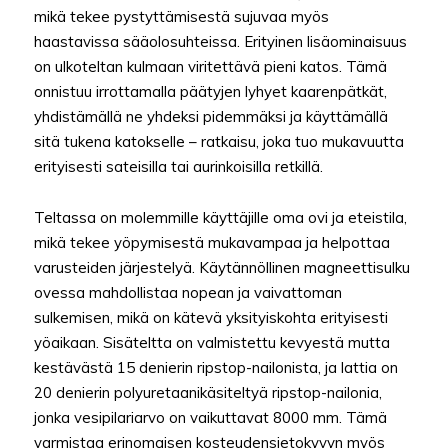
mikä tekee pystyttämisestä sujuvaa myös
haastavissa sääolosuhteissa. Erityinen lisäominaisuus
on ulkoteltan kulmaan viritettävä pieni katos. Tämä
onnistuu irrottamalla päätyjen lyhyet kaarenpätkät,
yhdistämällä ne yhdeksi pidemmäksi ja käyttämällä
sitä tukena katokselle – ratkaisu, joka tuo mukavuutta
erityisesti sateisilla tai aurinkoisilla retkillä.
Teltassa on molemmille käyttäjille oma ovi ja eteistila,
mikä tekee yöpymisestä mukavampaa ja helpottaa
varusteiden järjestelyä. Käytännöllinen magneettisulku
ovessa mahdollistaa nopean ja vaivattoman
sulkemisen, mikä on kätevä yksityiskohta erityisesti
yöaikaan. Sisäteltta on valmistettu kevyestä mutta
kestävästä 15 denierin ripstop-nailonista, ja lattia on
20 denierin polyuretaanikäsiteltyä ripstop-nailonia,
jonka vesipilariarvo on vaikuttavat 8000 mm. Tämä
varmistaa erinomaisen kosteudensietokyvyn myös