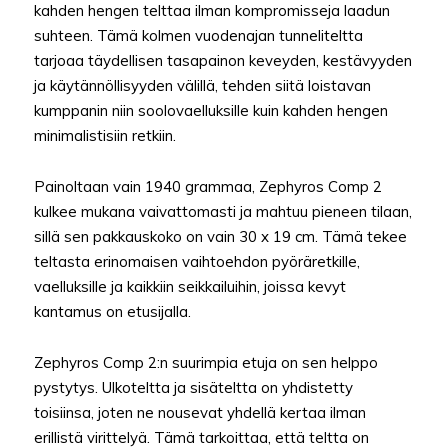
kahden hengen telttaa ilman kompromisseja laadun
suhteen. Tämä kolmen vuodenajan tunneliteltta
tarjoaa täydellisen tasapainon keveyden, kestävyyden
ja käytännöllisyyden välillä, tehden siitä loistavan
kumppanin niin soolovaelluksille kuin kahden hengen
minimalistisiin retkiin.
Painoltaan vain 1940 grammaa, Zephyros Comp 2
kulkee mukana vaivattomasti ja mahtuu pieneen tilaan,
sillä sen pakkauskoko on vain 30 x 19 cm. Tämä tekee
teltasta erinomaisen vaihtoehdon pyöräretkille,
vaelluksille ja kaikkiin seikkailuihin, joissa kevyt
kantamus on etusijalla.
Zephyros Comp 2:n suurimpia etuja on sen helppo
pystytys. Ulkoteltta ja sisäteltta on yhdistetty
toisiinsa, joten ne nousevat yhdellä kertaa ilman
erillistä virittelyä. Tämä tarkoittaa, että teltta on