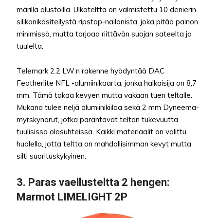
märillä alustoilla. Ulkoteltta on valmistettu 10 denierin
silikonikäsitellystä ripstop-nailonista, joka pitää painon
minimissä, mutta tarjoaa riittävän suojan sateelta ja
tuulelta.
Telemark 2.2 LW:n rakenne hyödyntää DAC
Featherlite NFL -alumiinikaarta, jonka halkaisija on 8,7
mm. Tämä takaa kevyen mutta vakaan tuen teltalle.
Mukana tulee neljä alumiinikiilaa sekä 2 mm Dyneema-
myrskynarut, jotka parantavat teltan tukevuutta
tuulisissa olosuhteissa. Kaikki materiaalit on valittu
huolella, jotta teltta on mahdollisimman kevyt mutta
silti suorituskykyinen.
3.
Paras vaellusteltta 2 hengen
:
Marmot LIMELIGHT 2P