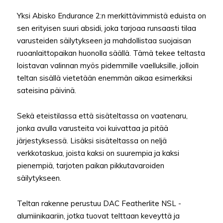
Yksi Abisko Endurance 2:n merkittävimmistä eduista on
sen erityisen suuri absidi, joka tarjoaa runsaasti tilaa
varusteiden säilytykseen ja mahdollistaa suojaisan
ruoanlaittopaikan huonolla säällä. Tämä tekee teltasta
loistavan valinnan myös pidemmille vaelluksille, jolloin
teltan sisällä vietetään enemmän aikaa esimerkiksi
sateisina päivinä.
Sekä eteistilassa että sisäteltassa on vaatenaru,
jonka avulla varusteita voi kuivattaa ja pitää
järjestyksessä. Lisäksi sisäteltassa on neljä
verkkotaskua, joista kaksi on suurempia ja kaksi
pienempiä, tarjoten paikan pikkutavaroiden
säilytykseen.
Teltan rakenne perustuu DAC Featherlite NSL -
alumiinikaariin, jotka tuovat telttaan keveyttä ja