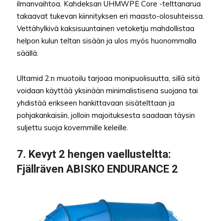
ilmanvaihtoa. Kahdeksan UHMWPE Core -telttanarua
takaavat tukevan kiinnityksen eri maasto-olosuhteissa.
Vettähylkivä kaksisuuntainen vetoketju mahdollistaa
helpon kulun teltan sisään ja ulos myös huonommalla
säällä.
Ultamid 2:n muotoilu tarjoaa monipuolisuutta, sillä sitä
voidaan käyttää yksinään minimalistisena suojana tai
yhdistää erikseen hankittavaan sisätelttaan ja
pohjakankaisiin, jolloin majoituksesta saadaan täysin
suljettu suoja kovemmille keleille.
7.
Kevyt 2 hengen vaellusteltta
:
Fjällräven ABISKO ENDURANCE 2