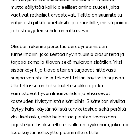
mutta säilyttää kaikki oleelliset ominaisuudet, joita
vaativat retkeilijät arvostavat. Teltta on suunniteltu
erityisesti pitkille vaelluksille ja eräretkille, missä painon
ja kestävyyden suhde on ratkaiseva.
Okisban rakenne perustuu aerodynaamiseen
tunnelimalliin, joka kestää hyvin tuulisia olosuhteita ja
tarjoaa samalla tilavan sekä mukavan sisätilan. Yksi
sisäänkäynti ja tilava eteinen tarjoavat riittävästi
suojaa varusteille ja tekevät teltan käytöstä sujuvaa.
Ulkoteltassa on kaksi tuuletusaukkoa, jotka
varmistavat hyvän ilmanvaihdon ja ehkäisevät
kosteuden tiivistymistä sisätiloihin. Sisäteltan sivuilta
löytyy kaksi käytännöllistä tarviketaskua sekä perältä
yksi lisätasku, mikä helpottaa pienten tavaroiden
järjestelyä. Lisäksi teltan sisällä on pyykkinaru, joka tuo
lisää käytännöllisyyttä pidemmille retkille.