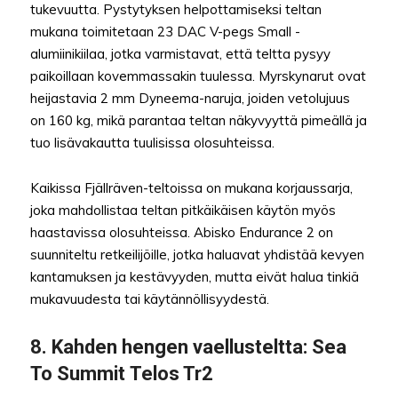
tukevuutta. Pystytyksen helpottamiseksi teltan
mukana toimitetaan 23 DAC V-pegs Small -
alumiinikiilaa, jotka varmistavat, että teltta pysyy
paikoillaan kovemmassakin tuulessa. Myrskynarut ovat
heijastavia 2 mm Dyneema-naruja, joiden vetolujuus
on 160 kg, mikä parantaa teltan näkyvyyttä pimeällä ja
tuo lisävakautta tuulisissa olosuhteissa.
Kaikissa Fjällräven-teltoissa on mukana korjaussarja,
joka mahdollistaa teltan pitkäikäisen käytön myös
haastavissa olosuhteissa. Abisko Endurance 2 on
suunniteltu retkeilijöille, jotka haluavat yhdistää kevyen
kantamuksen ja kestävyyden, mutta eivät halua tinkiä
mukavuudesta tai käytännöllisyydestä.
8.
Kahden hengen vaellusteltta
: Sea
To Summit Telos Tr2