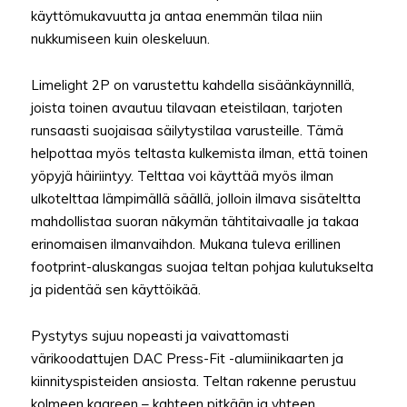
käyttömukavuutta ja antaa enemmän tilaa niin
nukkumiseen kuin oleskeluun.
Limelight 2P on varustettu kahdella sisäänkäynnillä,
joista toinen avautuu tilavaan eteistilaan, tarjoten
runsaasti suojaisaa säilytystilaa varusteille. Tämä
helpottaa myös teltasta kulkemista ilman, että toinen
yöpyjä häiriintyy. Telttaa voi käyttää myös ilman
ulkotelttaa lämpimällä säällä, jolloin ilmava sisäteltta
mahdollistaa suoran näkymän tähtitaivaalle ja takaa
erinomaisen ilmanvaihdon. Mukana tuleva erillinen
footprint-aluskangas suojaa teltan pohjaa kulutukselta
ja pidentää sen käyttöikää.
Pystytys sujuu nopeasti ja vaivattomasti
värikoodattujen DAC Press-Fit -alumiinikaarten ja
kiinnityspisteiden ansiosta. Teltan rakenne perustuu
kolmeen kaareen – kahteen pitkään ja yhteen