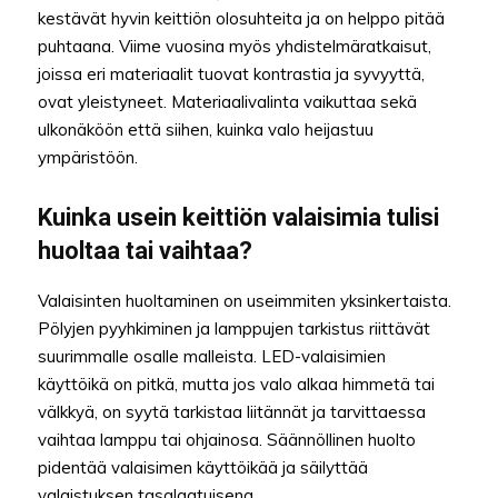
kestävät hyvin keittiön olosuhteita ja on helppo pitää
puhtaana. Viime vuosina myös yhdistelmäratkaisut,
joissa eri materiaalit tuovat kontrastia ja syvyyttä,
ovat yleistyneet. Materiaalivalinta vaikuttaa sekä
ulkonäköön että siihen, kuinka valo heijastuu
ympäristöön.
Kuinka usein keittiön valaisimia tulisi
huoltaa tai vaihtaa?
Valaisinten huoltaminen on useimmiten yksinkertaista.
Pölyjen pyyhkiminen ja lamppujen tarkistus riittävät
suurimmalle osalle malleista. LED-valaisimien
käyttöikä on pitkä, mutta jos valo alkaa himmetä tai
välkkyä, on syytä tarkistaa liitännät ja tarvittaessa
vaihtaa lamppu tai ohjainosa. Säännöllinen huolto
pidentää valaisimen käyttöikää ja säilyttää
valaistuksen tasalaatuisena.