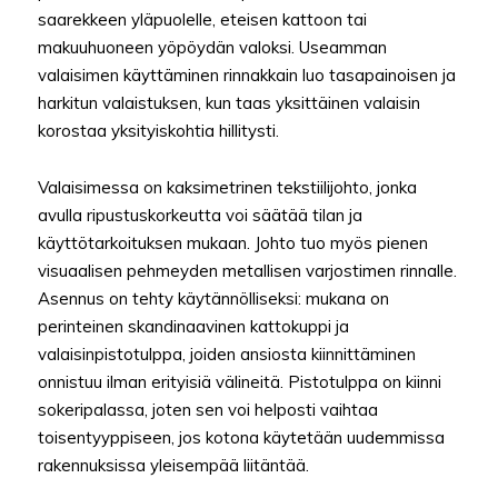
saarekkeen yläpuolelle, eteisen kattoon tai
makuuhuoneen yöpöydän valoksi. Useamman
valaisimen käyttäminen rinnakkain luo tasapainoisen ja
harkitun valaistuksen, kun taas yksittäinen valaisin
korostaa yksityiskohtia hillitysti.
Valaisimessa on kaksimetrinen tekstiilijohto, jonka
avulla ripustuskorkeutta voi säätää tilan ja
käyttötarkoituksen mukaan. Johto tuo myös pienen
visuaalisen pehmeyden metallisen varjostimen rinnalle.
Asennus on tehty käytännölliseksi: mukana on
perinteinen skandinaavinen kattokuppi ja
valaisinpistotulppa, joiden ansiosta kiinnittäminen
onnistuu ilman erityisiä välineitä. Pistotulppa on kiinni
sokeripalassa, joten sen voi helposti vaihtaa
toisentyyppiseen, jos kotona käytetään uudemmissa
rakennuksissa yleisempää liitäntää.