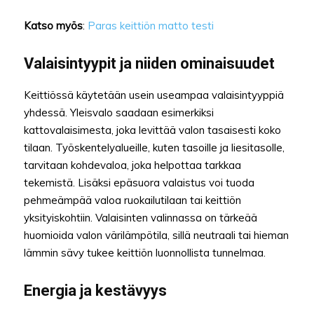
Katso myös
:
Paras keittiön matto testi
Valaisintyypit ja niiden ominaisuudet
Keittiössä käytetään usein useampaa valaisintyyppiä
yhdessä. Yleisvalo saadaan esimerkiksi
kattovalaisimesta, joka levittää valon tasaisesti koko
tilaan. Työskentelyalueille, kuten tasoille ja liesitasolle,
tarvitaan kohdevaloa, joka helpottaa tarkkaa
tekemistä. Lisäksi epäsuora valaistus voi tuoda
pehmeämpää valoa ruokailutilaan tai keittiön
yksityiskohtiin. Valaisinten valinnassa on tärkeää
huomioida valon värilämpötila, sillä neutraali tai hieman
lämmin sävy tukee keittiön luonnollista tunnelmaa.
Energia ja kestävyys