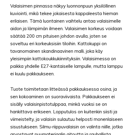
Valaisimen pinnassa näkyy luonnonpuun yksilöllinen
kuviointi, mikä tekee jokaisesta kappaleesta hieman
erilaisen. Tämä luontainen vaihtelu antaa valaisimelle
aidon ja lämpimän ilmeen. Valaisimen korkeus voidaan
säätää 200 cm pituisen johdon avulla, joten se
soveltuu eri korkeuksisiin tiloihin. Kattokuppi on
tavanomainen skandinaavinen malli, joka käy
yleisimpiin kattokoukkukiinnityksiin. Valaisimessa on
paikka yhdelle E27-kantaiselle lampulle, mutta lamppu
ei kuulu pakkaukseen.
Tuote toimitetaan litteässä pakkauksessa osina, ja
sen kokoaminen on suoraviivaista. Pakkaukseen ei
sisälly valaisinpistotulppaa, minkä vuoksi se on
hankittava erikseen. Lopputulos on kuitenkin siisti ja
viimeistelty, ja valaisin sulautuu helposti monenlaiseen
sisustukseen. Silmu-riippuvalaisin on valinta niille, jotka
arvostavat puumateriaalin aitoutta ja rauhallista