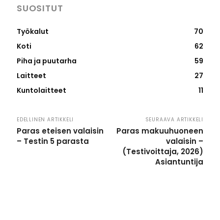
SUOSITUT
Työkalut
70
Koti
62
Piha ja puutarha
59
Laitteet
27
Kuntolaitteet
11
EDELLINEN ARTIKKELI
SEURAAVA ARTIKKELI
Paras eteisen valaisin
Paras makuuhuoneen
– Testin 5 parasta
valaisin –
(Testivoittaja, 2026)
Asiantuntija