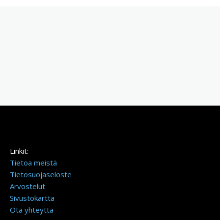
Linkit:
Tietoa meistä
Tietosuojaseloste
Arvostelut
Sivustokartta
Ota yhteyttä