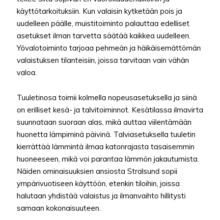
käyttötarkoituksiin. Kun valaisin kytketään pois ja
uudelleen päälle, muistitoiminto palauttaa edelliset
asetukset ilman tarvetta säätää kaikkea uudelleen.
Yövalotoiminto tarjoaa pehmeän ja häikäisemättömän
valaistuksen tilanteisiin, joissa tarvitaan vain vähän
valoa.
Tuuletinosa toimii kolmella nopeusasetuksella ja siinä
on erilliset kesä- ja talvitoiminnot. Kesätilassa ilmavirta
suunnataan suoraan alas, mikä auttaa viilentämään
huonetta lämpiminä päivinä. Talviasetuksella tuuletin
kierrättää lämmintä ilmaa katonrajasta tasaisemmin
huoneeseen, mikä voi parantaa lämmön jakautumista.
Näiden ominaisuuksien ansiosta Stralsund sopii
ympärivuotiseen käyttöön, etenkin tiloihin, joissa
halutaan yhdistää valaistus ja ilmanvaihto hillitysti
samaan kokonaisuuteen.