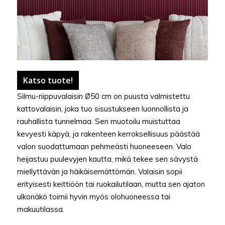
Katso tuote!
Silmu-riippuvalaisin Ø50 cm on puusta valmistettu
kattovalaisin, joka tuo sisustukseen luonnollista ja
rauhallista tunnelmaa. Sen muotoilu muistuttaa
kevyesti käpyä, ja rakenteen kerroksellisuus päästää
valon suodattumaan pehmeästi huoneeseen. Valo
heijastuu puulevyjen kautta, mikä tekee sen sävystä
miellyttävän ja häikäisemättömän. Valaisin sopii
erityisesti keittiöön tai ruokailutilaan, mutta sen ajaton
ulkonäkö toimii hyvin myös olohuoneessa tai
makuutilassa.