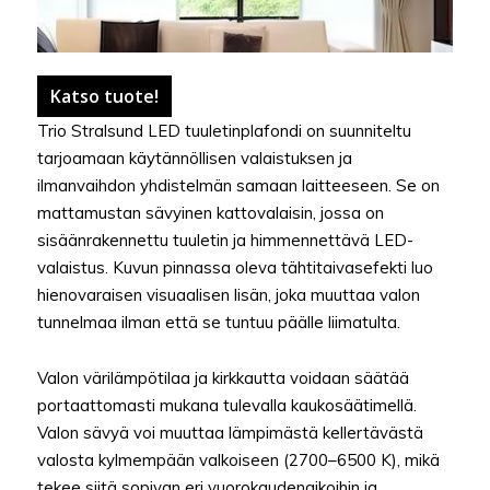
Katso tuote!
Trio Stralsund LED tuuletinplafondi on suunniteltu
tarjoamaan käytännöllisen valaistuksen ja
ilmanvaihdon yhdistelmän samaan laitteeseen. Se on
mattamustan sävyinen kattovalaisin, jossa on
sisäänrakennettu tuuletin ja himmennettävä LED-
valaistus. Kuvun pinnassa oleva tähtitaivasefekti luo
hienovaraisen visuaalisen lisän, joka muuttaa valon
tunnelmaa ilman että se tuntuu päälle liimatulta.
Valon värilämpötilaa ja kirkkautta voidaan säätää
portaattomasti mukana tulevalla kaukosäätimellä.
Valon sävyä voi muuttaa lämpimästä kellertävästä
valosta kylmempään valkoiseen (2700–6500 K), mikä
tekee siitä sopivan eri vuorokaudenaikoihin ja