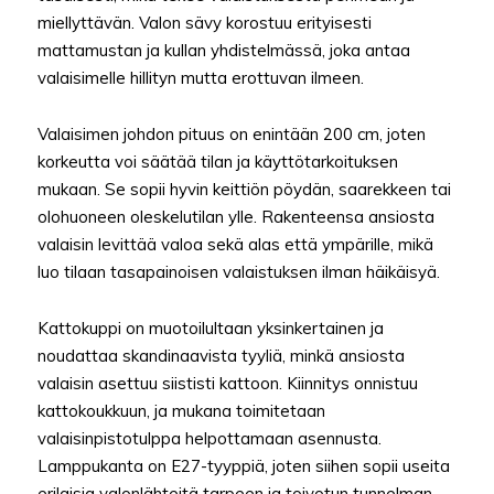
miellyttävän. Valon sävy korostuu erityisesti
mattamustan ja kullan yhdistelmässä, joka antaa
valaisimelle hillityn mutta erottuvan ilmeen.
Valaisimen johdon pituus on enintään 200 cm, joten
korkeutta voi säätää tilan ja käyttötarkoituksen
mukaan. Se sopii hyvin keittiön pöydän, saarekkeen tai
olohuoneen oleskelutilan ylle. Rakenteensa ansiosta
valaisin levittää valoa sekä alas että ympärille, mikä
luo tilaan tasapainoisen valaistuksen ilman häikäisyä.
Kattokuppi on muotoilultaan yksinkertainen ja
noudattaa skandinaavista tyyliä, minkä ansiosta
valaisin asettuu siististi kattoon. Kiinnitys onnistuu
kattokoukkuun, ja mukana toimitetaan
valaisinpistotulppa helpottamaan asennusta.
Lamppukanta on E27-tyyppiä, joten siihen sopii useita
erilaisia valonlähteitä tarpeen ja toivotun tunnelman