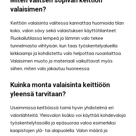
Miten valitsen sopivan keittiön
valaisimen?
Keittiön valaisinta valitessa kannattaa huomioida tilan
koko, valon sävy sekä valaistuksen käyttötilanteet.
Ruokailutilassa lempeä ja lämmin valo tekee
tunnelmasta viihtyisän, kun taas työskentelyalueilla
kirkkaampi ja kohdistettu valo helpottaa ruoanlaittoa.
Valaisimen muoto ja materiaali vaikuttavat myös
siihen, miten valo jakautuu huoneessa.
Kuinka monta valaisinta keittiöön
yleensä tarvitaan?
Useimmissa keittiöissä toimii hyvin yhdistelmä eri
valonlähteitä. Yleisvalon lisäksi voi käyttää kohdevaloja
työskentelytasoilla ja epäsuoraa valoa esimerkiksi
kaapistojen ylä- tai alapuolella. Valon määrä ja