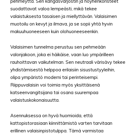
pehmeyttä. Sen kangasvarjostin ja höyhenkoristeet
suodattavat valoa lempeästi, mikä tekee
valaistuksesta tasaisen ja miellyttävän. Valaisimen
muotoilu on kevyt ja ilmava, ja se sopii yhtä hyvin
makuuhuoneeseen kuin olohuoneeseenkin.
Valaisimen tunnelma perustuu sen pehmeään
valonjakoon, joka ei häikäise, vaan luo ympärilleen
rauhoittavan vaikutelman. Sen neutraali värisävy tekee
yhdistämisestä helppoa erilaisiin sisustustyyleihin,
olipa ympäristö moderni tai perinteisempi.
Riippuvalaisin voi toimia myös yksittäisenä
katseenvangitsijana tai osana suurempaa
valaistuskokonaisuutta.
Asennuksessa on hyvä huomioida, että
kattopistorasiaan kiinnittämistä varten tarvitaan
erillinen valaisinpistotulppa. Tämä varmistaa