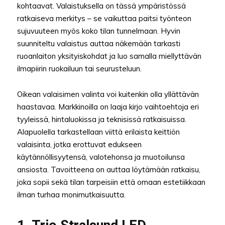
kohtaavat. Valaistuksella on tässä ympäristössä
ratkaiseva merkitys – se vaikuttaa paitsi työnteon
sujuvuuteen myös koko tilan tunnelmaan. Hyvin
suunniteltu valaistus auttaa näkemään tarkasti
ruoanlaiton yksityiskohdat ja luo samalla miellyttävän
ilmapiirin ruokailuun tai seurusteluun.
Oikean valaisimen valinta voi kuitenkin olla yllättävän
haastavaa. Markkinoilla on laaja kirjo vaihtoehtoja eri
tyyleissä, hintaluokissa ja teknisissä ratkaisuissa.
Alapuolella tarkastellaan viittä erilaista keittiön
valaisinta, jotka erottuvat edukseen
käytännöllisyytensä, valotehonsa ja muotoilunsa
ansiosta. Tavoitteena on auttaa löytämään ratkaisu,
joka sopii sekä tilan tarpeisiin että omaan estetiikkaan
ilman turhaa monimutkaisuutta.