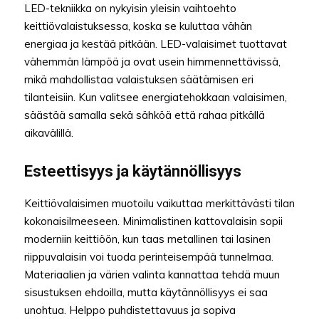
LED-tekniikka on nykyisin yleisin vaihtoehto
keittiövalaistuksessa, koska se kuluttaa vähän
energiaa ja kestää pitkään. LED-valaisimet tuottavat
vähemmän lämpöä ja ovat usein himmennettävissä,
mikä mahdollistaa valaistuksen säätämisen eri
tilanteisiin. Kun valitsee energiatehokkaan valaisimen,
säästää samalla sekä sähköä että rahaa pitkällä
aikavälillä.
Esteettisyys ja käytännöllisyys
Keittiövalaisimen muotoilu vaikuttaa merkittävästi tilan
kokonaisilmeeseen. Minimalistinen kattovalaisin sopii
moderniin keittiöön, kun taas metallinen tai lasinen
riippuvalaisin voi tuoda perinteisempää tunnelmaa.
Materiaalien ja värien valinta kannattaa tehdä muun
sisustuksen ehdoilla, mutta käytännöllisyys ei saa
unohtua. Helppo puhdistettavuus ja sopiva