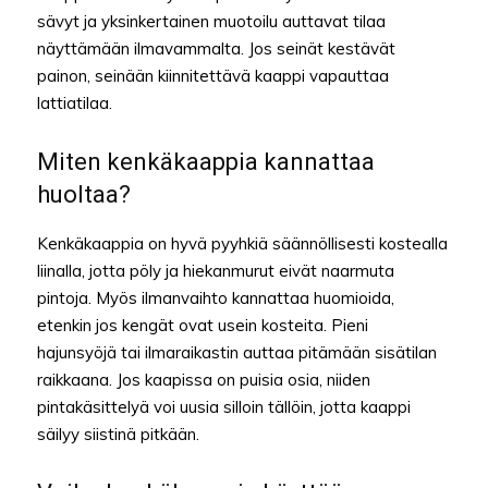
sävyt ja yksinkertainen muotoilu auttavat tilaa
näyttämään ilmavammalta. Jos seinät kestävät
painon, seinään kiinnitettävä kaappi vapauttaa
lattiatilaa.
Miten kenkäkaappia kannattaa
huoltaa?
Kenkäkaappia on hyvä pyyhkiä säännöllisesti kostealla
liinalla, jotta pöly ja hiekanmurut eivät naarmuta
pintoja. Myös ilmanvaihto kannattaa huomioida,
etenkin jos kengät ovat usein kosteita. Pieni
hajunsyöjä tai ilmaraikastin auttaa pitämään sisätilan
raikkaana. Jos kaapissa on puisia osia, niiden
pintakäsittelyä voi uusia silloin tällöin, jotta kaappi
säilyy siistinä pitkään.