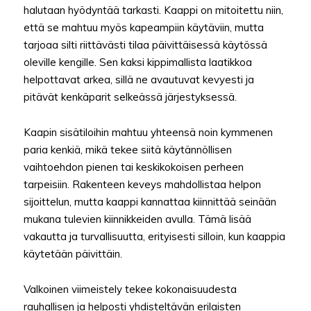
halutaan hyödyntää tarkasti. Kaappi on mitoitettu niin,
että se mahtuu myös kapeampiin käytäviin, mutta
tarjoaa silti riittävästi tilaa päivittäisessä käytössä
oleville kengille. Sen kaksi kippimallista laatikkoa
helpottavat arkea, sillä ne avautuvat kevyesti ja
pitävät kenkäparit selkeässä järjestyksessä.
Kaapin sisätiloihin mahtuu yhteensä noin kymmenen
paria kenkiä, mikä tekee siitä käytännöllisen
vaihtoehdon pienen tai keskikokoisen perheen
tarpeisiin. Rakenteen keveys mahdollistaa helpon
sijoittelun, mutta kaappi kannattaa kiinnittää seinään
mukana tulevien kiinnikkeiden avulla. Tämä lisää
vakautta ja turvallisuutta, erityisesti silloin, kun kaappia
käytetään päivittäin.
Valkoinen viimeistely tekee kokonaisuudesta
rauhallisen ja helposti yhdisteltävän erilaisten