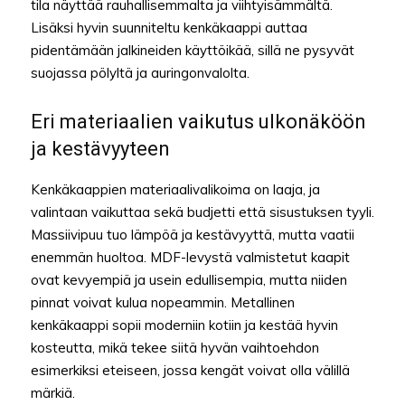
tila näyttää rauhallisemmalta ja viihtyisämmältä.
Lisäksi hyvin suunniteltu kenkäkaappi auttaa
pidentämään jalkineiden käyttöikää, sillä ne pysyvät
suojassa pölyltä ja auringonvalolta.
Eri materiaalien vaikutus ulkonäköön
ja kestävyyteen
Kenkäkaappien materiaalivalikoima on laaja, ja
valintaan vaikuttaa sekä budjetti että sisustuksen tyyli.
Massiivipuu tuo lämpöä ja kestävyyttä, mutta vaatii
enemmän huoltoa. MDF-levystä valmistetut kaapit
ovat kevyempiä ja usein edullisempia, mutta niiden
pinnat voivat kulua nopeammin. Metallinen
kenkäkaappi sopii moderniin kotiin ja kestää hyvin
kosteutta, mikä tekee siitä hyvän vaihtoehdon
esimerkiksi eteiseen, jossa kengät voivat olla välillä
märkiä.