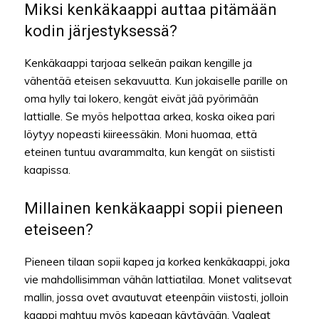
Miksi kenkäkaappi auttaa pitämään
kodin järjestyksessä?
Kenkäkaappi tarjoaa selkeän paikan kengille ja
vähentää eteisen sekavuutta. Kun jokaiselle parille on
oma hylly tai lokero, kengät eivät jää pyörimään
lattialle. Se myös helpottaa arkea, koska oikea pari
löytyy nopeasti kiireessäkin. Moni huomaa, että
eteinen tuntuu avarammalta, kun kengät on siististi
kaapissa.
Millainen kenkäkaappi sopii pieneen
eteiseen?
Pieneen tilaan sopii kapea ja korkea kenkäkaappi, joka
vie mahdollisimman vähän lattiatilaa. Monet valitsevat
mallin, jossa ovet avautuvat eteenpäin viistosti, jolloin
kaappi mahtuu myös kapeaan käytävään. Vaaleat