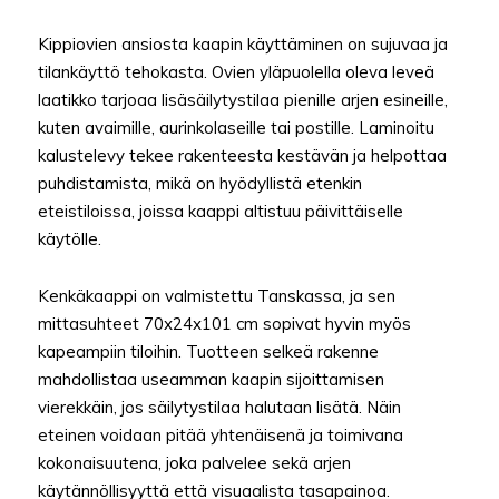
Kippiovien ansiosta kaapin käyttäminen on sujuvaa ja
tilankäyttö tehokasta. Ovien yläpuolella oleva leveä
laatikko tarjoaa lisäsäilytystilaa pienille arjen esineille,
kuten avaimille, aurinkolaseille tai postille. Laminoitu
kalustelevy tekee rakenteesta kestävän ja helpottaa
puhdistamista, mikä on hyödyllistä etenkin
eteistiloissa, joissa kaappi altistuu päivittäiselle
käytölle.
Kenkäkaappi on valmistettu Tanskassa, ja sen
mittasuhteet 70x24x101 cm sopivat hyvin myös
kapeampiin tiloihin. Tuotteen selkeä rakenne
mahdollistaa useamman kaapin sijoittamisen
vierekkäin, jos säilytystilaa halutaan lisätä. Näin
eteinen voidaan pitää yhtenäisenä ja toimivana
kokonaisuutena, joka palvelee sekä arjen
käytännöllisyyttä että visuaalista tasapainoa.