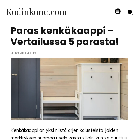
Kodinkone.com
Paras kenkäkaappi –
Vertailussa 5 parasta!
HUONEKALUT
Kenkäkaappi on yksi niistä arjen kalusteista, joiden
merkityksen huomaa usein vasta silloin, kun se puuttuu.