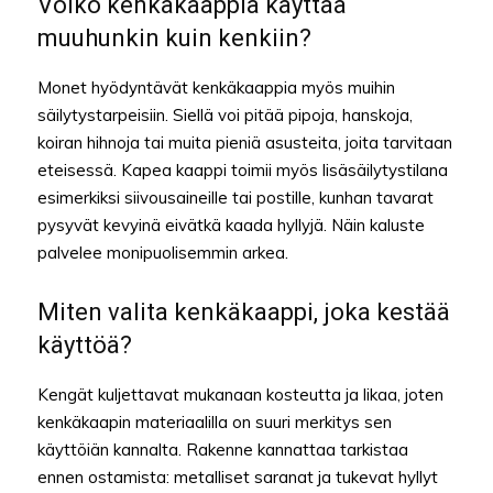
Voiko kenkäkaappia käyttää
muuhunkin kuin kenkiin?
Monet hyödyntävät kenkäkaappia myös muihin
säilytystarpeisiin. Siellä voi pitää pipoja, hanskoja,
koiran hihnoja tai muita pieniä asusteita, joita tarvitaan
eteisessä. Kapea kaappi toimii myös lisäsäilytystilana
esimerkiksi siivousaineille tai postille, kunhan tavarat
pysyvät kevyinä eivätkä kaada hyllyjä. Näin kaluste
palvelee monipuolisemmin arkea.
Miten valita kenkäkaappi, joka kestää
käyttöä?
Kengät kuljettavat mukanaan kosteutta ja likaa, joten
kenkäkaapin materiaalilla on suuri merkitys sen
käyttöiän kannalta. Rakenne kannattaa tarkistaa
ennen ostamista: metalliset saranat ja tukevat hyllyt