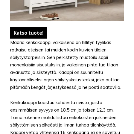
Katso tuote!
Madrid kenkäkaappi valkoisena on hillityn tyylikäs
ratkaisu eteisen tai muiden kodin kuivien tilojen
säilytystarpeisiin. Sen pelkistetty muotoilu sopii
monenlaisiin sisustuksiin, ja valkoinen pinta tuo tilaan
avaruutta ja siisteyttä. Kaappi on suunniteltu
käytännölliseksi arjen säilytyskalusteeksi, joka auttaa
pitämään kengät järjestyksessä ja helposti saatavilla.
Kenkäkaappi koostuu kahdesta rivistä, joista
ensimmäisen syvyys on 18,5 cm ja toisen 12,3 cm.
Tämä rakenne mahdollistaa erikokoisten jalkineiden
säilyttämisen selkeästi ja ilman turhaa tilankäyttöä.
Kaappi vetää yhteensä 16 kenkäparia, ja se soveltuu