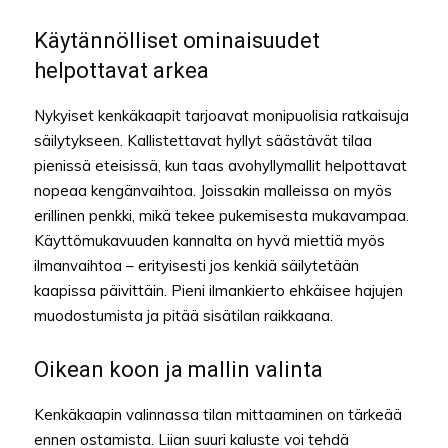
Käytännölliset ominaisuudet
helpottavat arkea
Nykyiset kenkäkaapit tarjoavat monipuolisia ratkaisuja
säilytykseen. Kallistettavat hyllyt säästävät tilaa
pienissä eteisissä, kun taas avohyllymallit helpottavat
nopeaa kengänvaihtoa. Joissakin malleissa on myös
erillinen penkki, mikä tekee pukemisesta mukavampaa.
Käyttömukavuuden kannalta on hyvä miettiä myös
ilmanvaihtoa – erityisesti jos kenkiä säilytetään
kaapissa päivittäin. Pieni ilmankierto ehkäisee hajujen
muodostumista ja pitää sisätilan raikkaana.
Oikean koon ja mallin valinta
Kenkäkaapin valinnassa tilan mittaaminen on tärkeää
ennen ostamista. Liian suuri kaluste voi tehdä