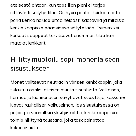
eteisestä ahtaan, kun taas liian pieni ei tarjoa
riittävästi säilytystilaa. On hyvä pohtia, kuinka monta
paria kenkiä haluaa pitää helposti saatavilla ja millaisia
kenkiä kaapissa pääasiassa säilytetään. Esimerkiksi
korkeat saappaat tarvitsevat enemmän tilaa kuin
matalat lenkkarit.
Hillitty muotoilu sopii monenlaiseen
sisustukseen
Monet valitsevat neutraalin värisen kenkäkaapin, joka
sulautuu osaksi eteisen muuta sisustusta. Valkoinen,
harmaa ja luonnonpuun sävyt ovat suosittuja, koska ne
luovat rauhallisen vaikutelman. Jos sisustuksessa on
paljon persoonallisia yksityiskohtia, kenkäkaappi voi
toimia hillittynä taustana, joka tasapainottaa
kokonaisuutta.