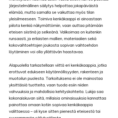
Järjestelmällinen säilytys helpottaa jokapäiväistä
elämää, mutta samalla se vaikuttaa myös tilan
yleisilmeeseen. Toimiva kenkäkaappi ei ainoastaan
piilota kenkiä näkymättömiin, vaan auttaa pitämään
eteisen siistinä ja selkeänä. Valikoimaa on kuitenkin
runsaasti, ja erilaisten mallien, materiaalien sekä
kokovaihtoehtojen joukosta sopivan vaihtoehdon
löytäminen voi olla yllättävän haastavaa.
Alapuolella tarkastellaan viittä eri kenkäkaappia, jotka
erottuvat edukseen käytännöllisyyden, rakenteen ja
muotoilun puolesta. Tarkoituksena ei ole mainostaa
yksittäisiä tuotteita, vaan tuoda esiin niiden
vahvuuksia ja mahdollisia kehityskohteita. Lukija saa
kokonaiskuvan siitä, millaisia ominaisuuksia kannattaa
painottaa omaan kotiin sopivaa kenkäkaappia
valittaessa – oli kyse sitten pienestä eteisestä tai
suuremmasta säilytystilasta.