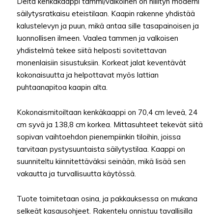
Delta kenkäkaappi tammi/valkoinen on hillityn moderni
säilytysratkaisu eteistilaan. Kaapin rakenne yhdistää
kalustelevyn ja puun, mikä antaa sille tasapainoisen ja
luonnollisen ilmeen. Vaalea tammen ja valkoisen
yhdistelmä tekee siitä helposti sovitettavan
monenlaisiin sisustuksiin. Korkeat jalat keventävät
kokonaisuutta ja helpottavat myös lattian
puhtaanapitoa kaapin alta.
Kokonaismitoiltaan kenkäkaappi on 70,4 cm leveä, 24
cm syvä ja 138,8 cm korkea. Mittasuhteet tekevät siitä
sopivan vaihtoehdon pienempiinkin tiloihin, joissa
tarvitaan pystysuuntaista säilytystilaa. Kaappi on
suunniteltu kiinnitettäväksi seinään, mikä lisää sen
vakautta ja turvallisuutta käytössä.
Tuote toimitetaan osina, ja pakkauksessa on mukana
selkeät kasausohjeet. Rakentelu onnistuu tavallisilla