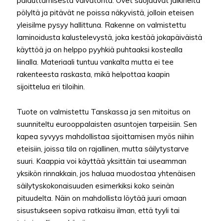
palauttamisesta vaivatonta. Ovet suojaavat jalkineita
pölyltä ja pitävät ne poissa näkyvistä, jolloin eteisen
yleisilme pysyy hallittuna. Rakenne on valmistettu
laminoidusta kalustelevystä, joka kestää jokapäiväistä
käyttöä ja on helppo pyyhkiä puhtaaksi kostealla
liinalla. Materiaali tuntuu vankalta mutta ei tee
rakenteesta raskasta, mikä helpottaa kaapin
sijoittelua eri tiloihin.
Tuote on valmistettu Tanskassa ja sen mitoitus on
suunniteltu eurooppalaisten asuntojen tarpeisiin. Sen
kapea syvyys mahdollistaa sijoittamisen myös niihin
eteisiin, joissa tila on rajallinen, mutta säilytystarve
suuri. Kaappia voi käyttää yksittäin tai useamman
yksikön rinnakkain, jos haluaa muodostaa yhtenäisen
säilytyskokonaisuuden esimerkiksi koko seinän
pituudelta. Näin on mahdollista löytää juuri omaan
sisustukseen sopiva ratkaisu ilman, että tyyli tai