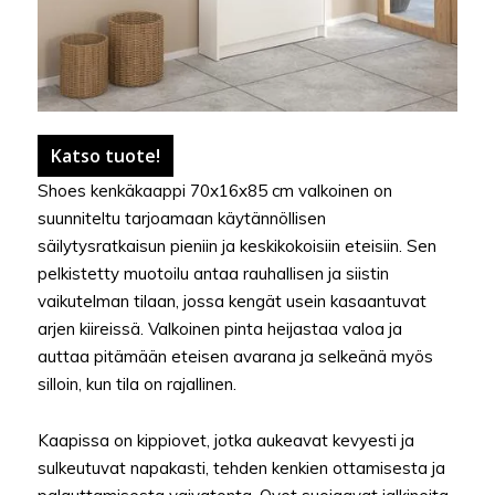
Katso tuote!
Shoes kenkäkaappi 70x16x85 cm valkoinen on
suunniteltu tarjoamaan käytännöllisen
säilytysratkaisun pieniin ja keskikokoisiin eteisiin. Sen
pelkistetty muotoilu antaa rauhallisen ja siistin
vaikutelman tilaan, jossa kengät usein kasaantuvat
arjen kiireissä. Valkoinen pinta heijastaa valoa ja
auttaa pitämään eteisen avarana ja selkeänä myös
silloin, kun tila on rajallinen.
Kaapissa on kippiovet, jotka aukeavat kevyesti ja
sulkeutuvat napakasti, tehden kenkien ottamisesta ja