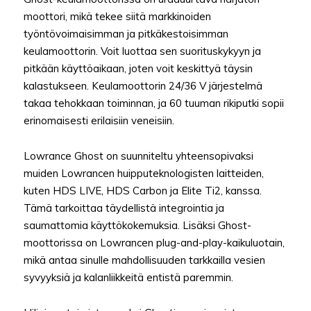
moottori, mikä tekee siitä markkinoiden
työntövoimaisimman ja pitkäkestoisimman
keulamoottorin. Voit luottaa sen suorituskykyyn ja
pitkään käyttöaikaan, joten voit keskittyä täysin
kalastukseen. Keulamoottorin 24/36 V järjestelmä
takaa tehokkaan toiminnan, ja 60 tuuman rikiputki sopii
erinomaisesti erilaisiin veneisiin.
Lowrance Ghost on suunniteltu yhteensopivaksi
muiden Lowrancen huipputeknologisten laitteiden,
kuten HDS LIVE, HDS Carbon ja Elite Ti2, kanssa.
Tämä tarkoittaa täydellistä integrointia ja
saumattomia käyttökokemuksia. Lisäksi Ghost-
moottorissa on Lowrancen plug-and-play-kaikuluotain,
mikä antaa sinulle mahdollisuuden tarkkailla vesien
syvyyksiä ja kalanliikkeitä entistä paremmin.