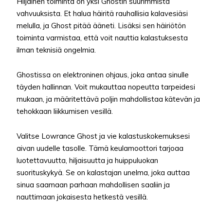
Hiljainen toiminta on yksi Ghostin suurimmista
vahvuuksista. Et halua häiritä rauhallisia kalavesiäsi
melulla, ja Ghost pitää ääneti. Lisäksi sen häiriötön
toiminta varmistaa, että voit nauttia kalastuksesta
ilman teknisiä ongelmia.
Ghostissa on elektroninen ohjaus, joka antaa sinulle
täyden hallinnan. Voit mukauttaa nopeutta tarpeidesi
mukaan, ja määritettävä poljin mahdollistaa kätevän ja
tehokkaan liikkumisen vesillä.
Valitse Lowrance Ghost ja vie kalastuskokemuksesi
aivan uudelle tasolle. Tämä keulamoottori tarjoaa
luotettavuutta, hiljaisuutta ja huippuluokan
suorituskykyä. Se on kalastajan unelma, joka auttaa
sinua saamaan parhaan mahdollisen saaliin ja
nauttimaan jokaisesta hetkestä vesillä.