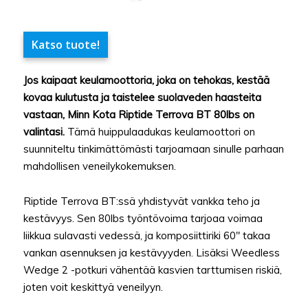
Katso tuote!
Jos kaipaat keulamoottoria, joka on tehokas, kestää
kovaa kulutusta ja taistelee suolaveden haasteita
vastaan, Minn Kota Riptide Terrova BT 80lbs on
valintasi.
Tämä huippulaadukas keulamoottori on
suunniteltu tinkimättömästi tarjoamaan sinulle parhaan
mahdollisen veneilykokemuksen.
Riptide Terrova BT:ssä yhdistyvät vankka teho ja
kestävyys. Sen 80lbs työntövoima tarjoaa voimaa
liikkua sulavasti vedessä, ja komposiittiriki 60″ takaa
vankan asennuksen ja kestävyyden. Lisäksi Weedless
Wedge 2 -potkuri vähentää kasvien tarttumisen riskiä,
joten voit keskittyä veneilyyn.