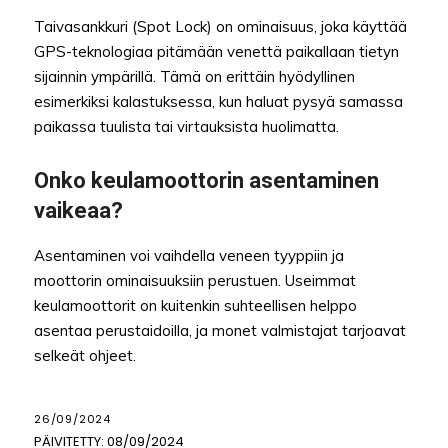
Taivasankkuri (Spot Lock) on ominaisuus, joka käyttää
GPS-teknologiaa pitämään venettä paikallaan tietyn
sijainnin ympärillä. Tämä on erittäin hyödyllinen
esimerkiksi kalastuksessa, kun haluat pysyä samassa
paikassa tuulista tai virtauksista huolimatta.
Onko keulamoottorin asentaminen
vaikeaa?
Asentaminen voi vaihdella veneen tyyppiin ja
moottorin ominaisuuksiin perustuen. Useimmat
keulamoottorit on kuitenkin suhteellisen helppo
asentaa perustaidoilla, ja monet valmistajat tarjoavat
selkeät ohjeet.
26/09/2024
PÄIVITETTY:
08/09/2024