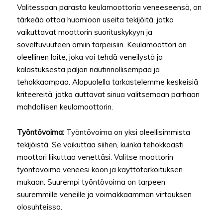
Valitessaan parasta keulamoottoria veneeseensä, on
tärkeää ottaa huomioon useita tekijöitä, jotka
vaikuttavat moottorin suorituskykyyn ja
soveltuvuuteen omiin tarpeisiin. Keulamoottori on
oleellinen laite, joka voi tehdä veneilystä ja
kalastuksesta paljon nautinnollisempaa ja
tehokkaampaa. Alapuolella tarkastelemme keskeisiä
kriteereitä, jotka auttavat sinua valitsemaan parhaan
mahdollisen keulamoottorin.
Työntövoima:
Työntövoima on yksi oleellisimmista
tekijöistä. Se vaikuttaa siihen, kuinka tehokkaasti
moottori liikuttaa venettäsi. Valitse moottorin
työntövoima veneesi koon ja käyttötarkoituksen
mukaan. Suurempi työntövoima on tarpeen
suuremmille veneille ja voimakkaamman virtauksen
olosuhteissa.