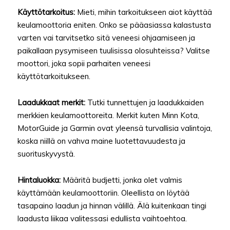
Käyttötarkoitus:
Mieti, mihin tarkoitukseen aiot käyttää
keulamoottoria eniten. Onko se pääasiassa kalastusta
varten vai tarvitsetko sitä veneesi ohjaamiseen ja
paikallaan pysymiseen tuulisissa olosuhteissa? Valitse
moottori, joka sopii parhaiten veneesi
käyttötarkoitukseen.
Laadukkaat merkit:
Tutki tunnettujen ja laadukkaiden
merkkien keulamoottoreita. Merkit kuten Minn Kota,
MotorGuide ja Garmin ovat yleensä turvallisia valintoja,
koska niillä on vahva maine luotettavuudesta ja
suorituskyvystä.
Hintaluokka:
Määritä budjetti, jonka olet valmis
käyttämään keulamoottoriin. Oleellista on löytää
tasapaino laadun ja hinnan välillä. Älä kuitenkaan tingi
laadusta liikaa valitessasi edullista vaihtoehtoa.