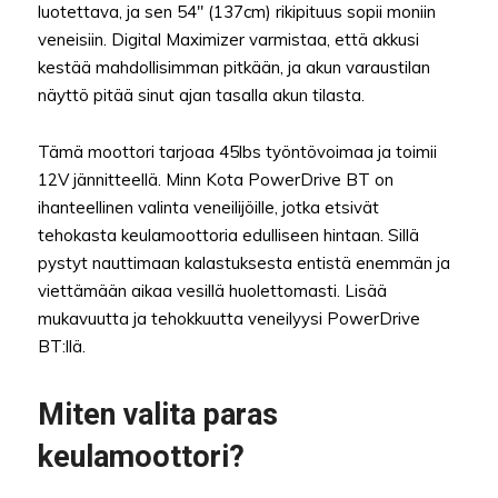
luotettava, ja sen 54″ (137cm) rikipituus sopii moniin
veneisiin. Digital Maximizer varmistaa, että akkusi
kestää mahdollisimman pitkään, ja akun varaustilan
näyttö pitää sinut ajan tasalla akun tilasta.
Tämä moottori tarjoaa 45lbs työntövoimaa ja toimii
12V jännitteellä. Minn Kota PowerDrive BT on
ihanteellinen valinta veneilijöille, jotka etsivät
tehokasta keulamoottoria edulliseen hintaan. Sillä
pystyt nauttimaan kalastuksesta entistä enemmän ja
viettämään aikaa vesillä huolettomasti. Lisää
mukavuutta ja tehokkuutta veneilyysi PowerDrive
BT:llä.
Miten valita paras
keulamoottori?