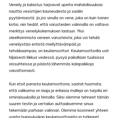
Veneily ja kalastus tarjoavat upeita mahdollisuuksia
nauttia vesistöjen kauneudesta ja saaliin
pyytämisestä. Ja jos sinulla on vene, joka on kuin toinen
kotisi, niin tiedät, että varusteiden valinnalla on valtava
merkitys veneilykokemuksen laatuun. Yksi
oleellisimmista veneen varusteista, joka voi tehdä
veneilystäsi entistä miellyttävämpää ja
tehokkaampaa, on keulamoottori. Keulamoottorilla voit
hiljaisesti liikkua vedessä, pysyä paikallaan tuulisissa
olosuhteissa ja päästä lähemmäs kalapaikkoja
vaivattomasti.
Kun etsit parasta keulamoottoria, saatat huomata,
että valikoima on laaja ja erilaisia malleja on tarjolla eri
ominaisuuksilla ja hinnalla. Siksi olemme tehneet tämän
suuren testin ja vertailun auttaaksemme sinua
tekemään parhaan valinnan. Olemme koonneet yhteen
useita huippuluokan keulamoottoreita ja tutkineet