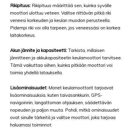
Rikipituus:
Rikipituus määrittää sen, kuinka syvälle
moottori ulottuu veteen. Valitse riittävän pitkä riki
veneesi korkeuden ja keulan muodon perusteella.
Pidempi riki voi olla tarpeen, jos veneessäsi on korkea
laitakorkeus.
Akun jännite ja kapasiteetti:
Tarkista, millaisen
jännitteen ja akkukapasiteetin keulamoottori tarvitsee.
Tämä vaikuttaa siihen, kuinka pitkään moottori voi
toimia yhdellä latauksella.
Lisäominaisuudet:
Monet keulamoottorit tarjoavat
lisäominaisuuksia, kuten taivasankkurin, GPS-
navigoinnin, langattoman ohjauksen, säädettävän
nopeuden ja paljon muuta. Pohdi, mitkä ominaisuudet
ovat sinulle tärkeitä ja valitse moottori, joka tarjoaa
haluamasi toiminnot.