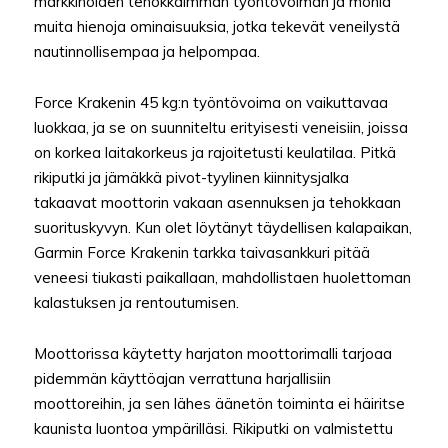
markkinoiden tehokkaimman työntövoiman ja monia
muita hienoja ominaisuuksia, jotka tekevät veneilystä
nautinnollisempaa ja helpompaa.
Force Krakenin 45 kg:n työntövoima on vaikuttavaa
luokkaa, ja se on suunniteltu erityisesti veneisiin, joissa
on korkea laitakorkeus ja rajoitetusti keulatilaa. Pitkä
rikiputki ja jämäkkä pivot-tyylinen kiinnitysjalka
takaavat moottorin vakaan asennuksen ja tehokkaan
suorituskyvyn. Kun olet löytänyt täydellisen kalapaikan,
Garmin Force Krakenin tarkka taivasankkuri pitää
veneesi tiukasti paikallaan, mahdollistaen huolettoman
kalastuksen ja rentoutumisen.
Moottorissa käytetty harjaton moottorimalli tarjoaa
pidemmän käyttöajan verrattuna harjallisiin
moottoreihin, ja sen lähes äänetön toiminta ei häiritse
kaunista luontoa ympärilläsi. Rikiputki on valmistettu