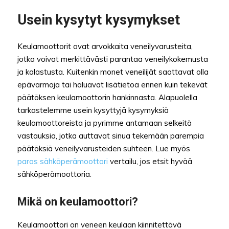
Usein kysytyt kysymykset
Keulamoottorit ovat arvokkaita veneilyvarusteita,
jotka voivat merkittävästi parantaa veneilykokemusta
ja kalastusta. Kuitenkin monet veneilijät saattavat olla
epävarmoja tai haluavat lisätietoa ennen kuin tekevät
päätöksen keulamoottorin hankinnasta. Alapuolella
tarkastelemme usein kysyttyjä kysymyksiä
keulamoottoreista ja pyrimme antamaan selkeitä
vastauksia, jotka auttavat sinua tekemään parempia
päätöksiä veneilyvarusteiden suhteen. Lue myös
paras sähköperämoottori
vertailu, jos etsit hyvää
sähköperämoottoria.
Mikä on keulamoottori?
Keulamoottori on veneen keulaan kiinnitettävä