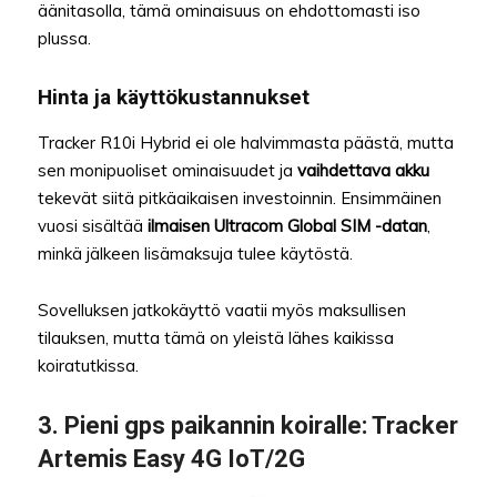
äänitasolla, tämä ominaisuus on ehdottomasti iso
plussa.
Hinta ja käyttökustannukset
Tracker R10i Hybrid ei ole halvimmasta päästä, mutta
sen monipuoliset ominaisuudet ja
vaihdettava akku
tekevät siitä pitkäaikaisen investoinnin. Ensimmäinen
vuosi sisältää
ilmaisen Ultracom Global SIM -datan
,
minkä jälkeen lisämaksuja tulee käytöstä.
Sovelluksen jatkokäyttö vaatii myös maksullisen
tilauksen, mutta tämä on yleistä lähes kaikissa
koiratutkissa.
3.
Pieni gps paikannin koiralle
: Tracker
Artemis Easy 4G IoT/2G