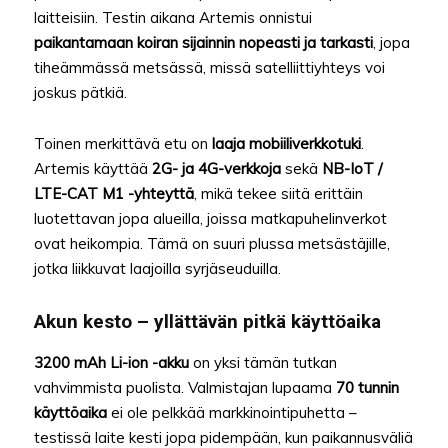
laitteisiin. Testin aikana Artemis onnistui
paikantamaan koiran sijainnin nopeasti ja tarkasti
, jopa
tiheämmässä metsässä, missä satelliittiyhteys voi
joskus pätkiä.
Toinen merkittävä etu on
laaja mobiiliverkkotuki
.
Artemis käyttää
2G- ja 4G-verkkoja
sekä
NB-IoT /
LTE-CAT M1 -yhteyttä
, mikä tekee siitä erittäin
luotettavan jopa alueilla, joissa matkapuhelinverkot
ovat heikompia. Tämä on suuri plussa metsästäjille,
jotka liikkuvat laajoilla syrjäseuduilla.
Akun kesto – yllättävän pitkä käyttöaika
3200 mAh Li-ion -akku
on yksi tämän tutkan
vahvimmista puolista. Valmistajan lupaama
70 tunnin
käyttöaika
ei ole pelkkää markkinointipuhetta –
testissä laite kesti jopa pidempään, kun paikannusväliä