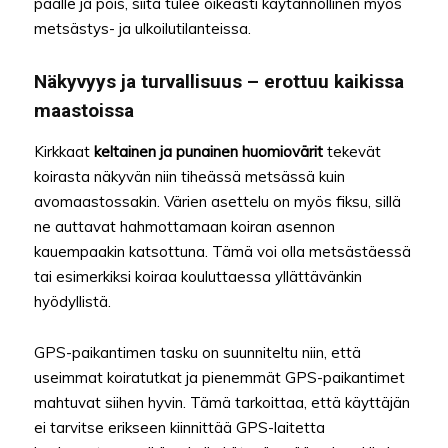
päälle ja pois, siitä tulee oikeasti käytännöllinen myös
metsästys- ja ulkoilutilanteissa.
Näkyvyys ja turvallisuus – erottuu kaikissa
maastoissa
Kirkkaat
keltainen ja punainen huomiovärit
tekevät
koirasta näkyvän niin tiheässä metsässä kuin
avomaastossakin. Värien asettelu on myös fiksu, sillä
ne auttavat hahmottamaan koiran asennon
kauempaakin katsottuna. Tämä voi olla metsästäessä
tai esimerkiksi koiraa kouluttaessa yllättävänkin
hyödyllistä.
GPS-paikantimen tasku on suunniteltu niin, että
useimmat koiratutkat ja pienemmät GPS-paikantimet
mahtuvat siihen hyvin. Tämä tarkoittaa, että käyttäjän
ei tarvitse erikseen kiinnittää GPS-laitetta