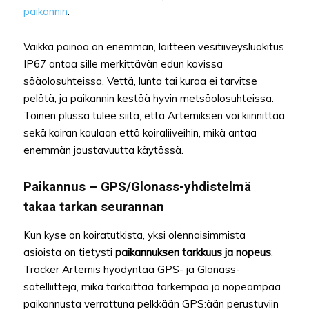
paikannin
.
Vaikka painoa on enemmän, laitteen vesitiiveysluokitus
IP67 antaa sille merkittävän edun kovissa
sääolosuhteissa. Vettä, lunta tai kuraa ei tarvitse
pelätä, ja paikannin kestää hyvin metsäolosuhteissa.
Toinen plussa tulee siitä, että Artemiksen voi kiinnittää
sekä koiran kaulaan että koiraliiveihin, mikä antaa
enemmän joustavuutta käytössä.
Paikannus – GPS/Glonass-yhdistelmä
takaa tarkan seurannan
Kun kyse on koiratutkista, yksi olennaisimmista
asioista on tietysti
paikannuksen tarkkuus ja nopeus
.
Tracker Artemis hyödyntää GPS- ja Glonass-
satelliitteja, mikä tarkoittaa tarkempaa ja nopeampaa
paikannusta verrattuna pelkkään GPS:ään perustuviin