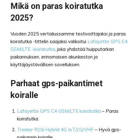
Mikä on paras koiratutka
2025?
Vuoden 2025 vertailussamme testivoittajaksi ja paras
koiratutka -tittelin saajaksi valikoitui
Lafayette GPS C4
GSM/LTE -koiratutka
, joka yhdistää huipputarkan
paikannuksen, erinomaisen akunkeston ja
käyttäjäystävällisen sovelluksen.
Parhaat gps-paikantimet
koiralle
Lafayette GPS C4 GSM/LTE koiratutka
– Paras
koiratutka.
Tracker R10i Hybrid 4G IoT/2G/VHF
– Hyvä gps-
paikannin koiralle.