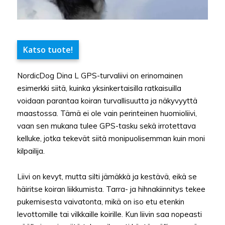
Katso tuote!
NordicDog Dina L GPS-turvaliivi on erinomainen
esimerkki siitä, kuinka yksinkertaisilla ratkaisuilla
voidaan parantaa koiran turvallisuutta ja näkyvyyttä
maastossa. Tämä ei ole vain perinteinen huomioliivi,
vaan sen mukana tulee GPS-tasku sekä irrotettava
kelluke, jotka tekevät siitä monipuolisemman kuin moni
kilpailija.
Liivi on kevyt, mutta silti jämäkkä ja kestävä, eikä se
häiritse koiran liikkumista. Tarra- ja hihnakiinnitys tekee
pukemisesta vaivatonta, mikä on iso etu etenkin
levottomille tai vilkkaille koirille. Kun liivin saa nopeasti