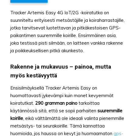
Tracker Artemis Easy 4G IoT/2G -koiratutka on
suunniteltu erityisesti metsästäjille ja koiraharrastajille,
jotka tarvitsevat luotettavan ja pitkäkestoisen GPS-
paikantimen suuremmille koirille. Ensimmäinen asia,
joka testissä pisti silmään, on laitteen vankka rakenne
ja poikkeuksellisen pitkä akunkesto.
Rakenne ja mukavuus – painoa, mutta
myös kestävyyttä
Ensisilmäyksellä Tracker Artemis Easy on
huomattavasti jykevämpi kuin monet kevyemmät
koiratutkat.
290 gramman paino
tarkoittaa
käytännössä sitä, että se sopii parhaiten
suuremmille
koirille
, eikä välttämättä ole ideaali valinta pienemmille
metsästys- tai seurakoirille. Tämä kannattaa
huomioida, jos haussa on kevyt ja huomaamaton
gps-