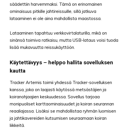
säädettiin harvemmaksi. Tämä on erinomainen
ominaisuus pitkille jahtireissuille, sillä jatkuva
lataaminen ei ole aina mahdollista maastossa.
Lataaminen tapahtuu verkkovirtalaturilla, mikä on
sinänsä toimiva ratkaisu, mutta USB-lataus voisi tuoda
lisää mukavuutta reissukäyttöön.
Käytettävyys – helppo hallita sovelluksen
kautta
Tracker Artemis toimii yhdessä Tracker-sovelluksen
kanssa, joka on laajasti käytössä metsästäjien ja
koiranohjaajien keskuudessa. Sovellus tarjoaa
monipuoliset karttaominaisuudet ja koiran seurannan
reaaliajassa. Lisäksi se mahdollistaa ryhmän luomisen
ja jahtikavereiden kutsumisen seuraamaan koiran
liikkeitä.