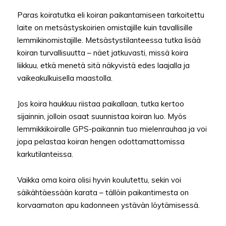
Paras koiratutka eli koiran paikantamiseen tarkoitettu
laite on metsästyskoirien omistajille kuin tavallisille
lemmikinomistajille. Metsästystilanteessa tutka lisää
koiran turvallisuutta – näet jatkuvasti, missä koira
liikkuu, etkä menetä sitä näkyvistä edes laajalla ja
vaikeakulkuisella maastolla.
Jos koira haukkuu riistaa paikallaan, tutka kertoo
sijainnin, jolloin osaat suunnistaa koiran luo. Myös
lemmikkikoiralle GPS-paikannin tuo mielenrauhaa ja voi
jopa pelastaa koiran hengen odottamattomissa
karkutilanteissa.
Vaikka oma koira olisi hyvin koulutettu, sekin voi
säikähtäessään karata – tällöin paikantimesta on
korvaamaton apu kadonneen ystävän löytämisessä.