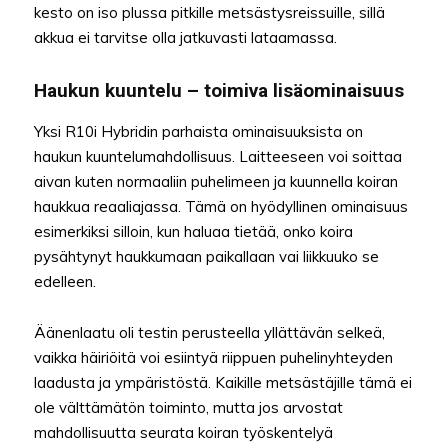
kesto on iso plussa pitkille metsästysreissuille, sillä
akkua ei tarvitse olla jatkuvasti lataamassa.
Haukun kuuntelu – toimiva lisäominaisuus
Yksi R10i Hybridin parhaista ominaisuuksista on
haukun kuuntelumahdollisuus. Laitteeseen voi soittaa
aivan kuten normaaliin puhelimeen ja kuunnella koiran
haukkua reaaliajassa. Tämä on hyödyllinen ominaisuus
esimerkiksi silloin, kun haluaa tietää, onko koira
pysähtynyt haukkumaan paikallaan vai liikkuuko se
edelleen.
Äänenlaatu oli testin perusteella yllättävän selkeä,
vaikka häiriöitä voi esiintyä riippuen puhelinyhteyden
laadusta ja ympäristöstä. Kaikille metsästäjille tämä ei
ole välttämätön toiminto, mutta jos arvostat
mahdollisuutta seurata koiran työskentelyä