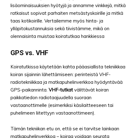
lisäominaisuuksien hyötyjä ja annamme vinkkejä, mitkä
ratkaisut sopivat parhaiten metsästyskoirille ja mitkä
taas kotikoirille. Vertailemme myös hinta- ja
ylläpitokustannuksia sekä tiivistämme, mikä on
olennaisinta muistaa koiratutkaa hankkiessa
GPS vs. VHF
Koiratutkissa käytetään kahta pääasiallista tekniikkaa
koiran sijainnin lähettämiseen: perinteistä VHF-
radiotekniikkaa ja matkapuhelinverkkoa hyödyntävää
GPS-paikanninta.
VHF-tutkat
välittävät koiran
paikkatiedon radiotaajuudella suoraan
vastaanottimelle (esimerkiksi käsilaitteeseen tai
puhelimeen liitettyyn vastaanottimeen).
Tämän tekniikan etu on, että se ei tarvitse lainkaan
matkapuhelinverkkoa – koiraa voidaan seurata