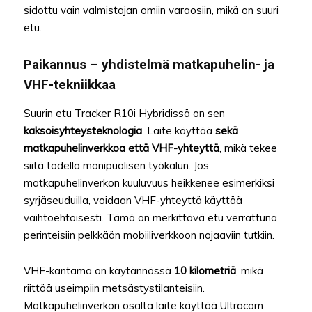
sidottu vain valmistajan omiin varaosiin, mikä on suuri
etu.
Paikannus – yhdistelmä matkapuhelin- ja
VHF-tekniikkaa
Suurin etu Tracker R10i Hybridissä on sen
kaksoisyhteysteknologia
. Laite käyttää
sekä
matkapuhelinverkkoa että VHF-yhteyttä
, mikä tekee
siitä todella monipuolisen työkalun. Jos
matkapuhelinverkon kuuluvuus heikkenee esimerkiksi
syrjäseuduilla, voidaan VHF-yhteyttä käyttää
vaihtoehtoisesti. Tämä on merkittävä etu verrattuna
perinteisiin pelkkään mobiiliverkkoon nojaaviin tutkiin.
VHF-kantama on käytännössä
10 kilometriä
, mikä
riittää useimpiin metsästystilanteisiin.
Matkapuhelinverkon osalta laite käyttää Ultracom