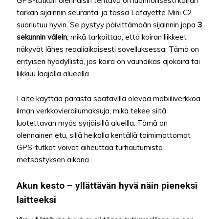
GPS-tutkan olennaisin tehtävä on luonnollisesti koiran
tarkan sijainnin seuranta, ja tässä Lafayette Mini C2
suoriutuu hyvin. Se pystyy päivittämään sijainnin jopa
3
sekunnin välein
, mikä tarkoittaa, että koiran liikkeet
näkyvät lähes reaaliaikaisesti sovelluksessa. Tämä on
erityisen hyödyllistä, jos koira on vauhdikas ajokoira tai
liikkuu laajalla alueella.
Laite käyttää parasta saatavilla olevaa mobiiliverkkoa
ilman verkkovierailumaksuja, mikä tekee siitä
luotettavan myös syrjäisillä alueilla. Tämä on
olennainen etu, sillä heikolla kentällä toimimattomat
GPS-tutkat voivat aiheuttaa turhautumista
metsästyksen aikana.
Akun kesto – yllättävän hyvä näin pieneksi
laitteeksi