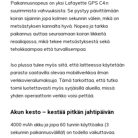
Paikannusnopeus on yksi Lafayette GPS C4:n
suurimmista vahvuuksista. Se pystyy päivittämään
koiran sijainnin jopa kolmen sekunnin välein, mikä on
metsästyksen kannalta hyvä. Nopea ja tarkka
paikannus auttaa seuraamaan koiran liikkeitä
reaaliajassa, mikä tekee metsästyksestä sekä
tehokkaampaa että turvallisempaa.
Iso plussa tulee myös siitä, että laitteessa käytetään
parasta saatavilla olevaa mobiiliverkkoa ilman
verkkovierailumaksuja. Tämä tarkoittaa, että tutka
toimii luotettavasti myös syrjäisillä alueilla, missä
yhden operaattorin verkko voisi pettää.
Akun kesto – kestää pitkän jahtipäivän
4000 mAh akku ja jopa 60 tunnin käyttöaika (3
sekunnin paikannusvälillä!) on todella vaikuttavaa.