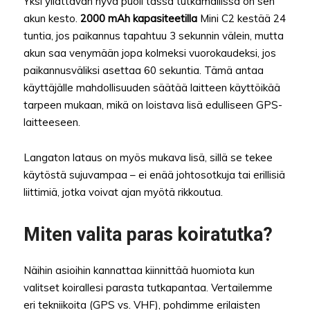
Yksi yllättävän hyvä puoli tässä tutkamallissa on sen
akun kesto.
2000 mAh kapasiteetilla
Mini C2 kestää 24
tuntia, jos paikannus tapahtuu 3 sekunnin välein, mutta
akun saa venymään jopa kolmeksi vuorokaudeksi, jos
paikannusväliksi asettaa 60 sekuntia. Tämä antaa
käyttäjälle mahdollisuuden säätää laitteen käyttöikää
tarpeen mukaan, mikä on loistava lisä edulliseen GPS-
laitteeseen.
Langaton lataus on myös mukava lisä, sillä se tekee
käytöstä sujuvampaa – ei enää johtosotkuja tai erillisiä
liittimiä, jotka voivat ajan myötä rikkoutua.
Miten valita paras koiratutka?
Näihin asioihin kannattaa kiinnittää huomiota kun
valitset koirallesi parasta tutkapantaa. Vertailemme
eri tekniikoita (GPS vs. VHF), pohdimme erilaisten