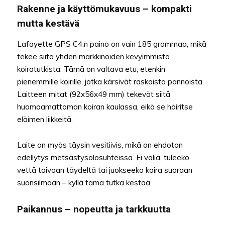
Rakenne ja käyttömukavuus – kompakti
mutta kestävä
Lafayette GPS C4:n paino on vain 185 grammaa, mikä
tekee siitä yhden markkinoiden kevyimmistä
koiratutkista. Tämä on valtava etu, etenkin
pienemmille koirille, jotka kärsivät raskaista pannoista.
Laitteen mitat (92x56x49 mm) tekevät siitä
huomaamattoman koiran kaulassa, eikä se häiritse
eläimen liikkeitä.
Laite on myös täysin vesitiivis, mikä on ehdoton
edellytys metsästysolosuhteissa. Ei väliä, tuleeko
vettä taivaan täydeltä tai juokseeko koira suoraan
suonsilmään – kyllä tämä tutka kestää.
Paikannus – nopeutta ja tarkkuutta