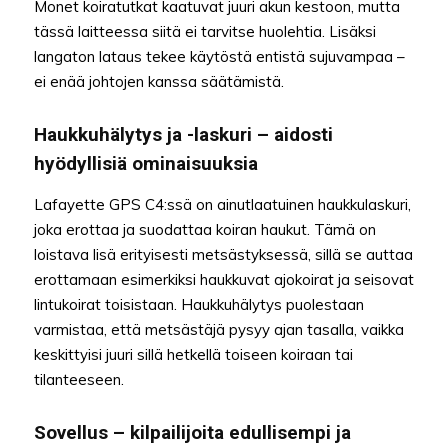
Monet koiratutkat kaatuvat juuri akun kestoon, mutta
tässä laitteessa siitä ei tarvitse huolehtia. Lisäksi
langaton lataus tekee käytöstä entistä sujuvampaa –
ei enää johtojen kanssa säätämistä.
Haukkuhälytys ja -laskuri – aidosti
hyödyllisiä ominaisuuksia
Lafayette GPS C4:ssä on ainutlaatuinen haukkulaskuri,
joka erottaa ja suodattaa koiran haukut. Tämä on
loistava lisä erityisesti metsästyksessä, sillä se auttaa
erottamaan esimerkiksi haukkuvat ajokoirat ja seisovat
lintukoirat toisistaan. Haukkuhälytys puolestaan
varmistaa, että metsästäjä pysyy ajan tasalla, vaikka
keskittyisi juuri sillä hetkellä toiseen koiraan tai
tilanteeseen.
Sovellus – kilpailijoita edullisempi ja