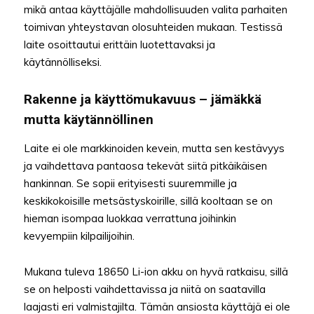
mikä antaa käyttäjälle mahdollisuuden valita parhaiten
toimivan yhteystavan olosuhteiden mukaan. Testissä
laite osoittautui erittäin luotettavaksi ja
käytännölliseksi.
Rakenne ja käyttömukavuus – jämäkkä
mutta käytännöllinen
Laite ei ole markkinoiden kevein, mutta sen kestävyys
ja vaihdettava pantaosa tekevät siitä pitkäikäisen
hankinnan. Se sopii erityisesti suuremmille ja
keskikokoisille metsästyskoirille, sillä kooltaan se on
hieman isompaa luokkaa verrattuna joihinkin
kevyempiin kilpailijoihin.
Mukana tuleva 18650 Li-ion akku on hyvä ratkaisu, sillä
se on helposti vaihdettavissa ja niitä on saatavilla
laajasti eri valmistajilta. Tämän ansiosta käyttäjä ei ole