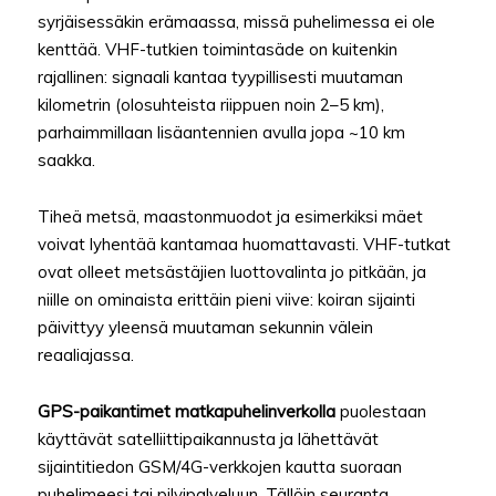
syrjäisessäkin erämaassa, missä puhelimessa ei ole
kenttää. VHF-tutkien toimintasäde on kuitenkin
rajallinen: signaali kantaa tyypillisesti muutaman
kilometrin (olosuhteista riippuen noin 2–5 km),
parhaimmillaan lisäantennien avulla jopa ~10 km
saakka.
Tiheä metsä, maastonmuodot ja esimerkiksi mäet
voivat lyhentää kantamaa huomattavasti. VHF-tutkat
ovat olleet metsästäjien luottovalinta jo pitkään, ja
niille on ominaista erittäin pieni viive: koiran sijainti
päivittyy yleensä muutaman sekunnin välein
reaaliajassa.
GPS-paikantimet matkapuhelinverkolla
puolestaan
käyttävät satelliittipaikannusta ja lähettävät
sijaintitiedon GSM/4G-verkkojen kautta suoraan
puhelimeesi tai pilvipalveluun. Tällöin seuranta