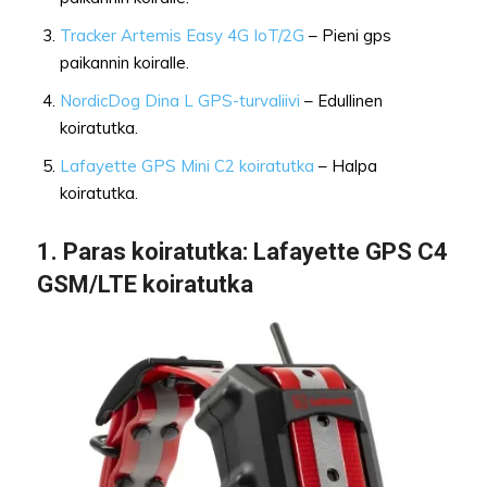
Tracker Artemis Easy 4G IoT/2G
– Pieni gps
paikannin koiralle.
NordicDog Dina L GPS-turvaliivi
– Edullinen
koiratutka.
Lafayette GPS Mini C2 koiratutka
– Halpa
koiratutka.
1.
Paras koiratutka
: Lafayette GPS C4
GSM/LTE koiratutka