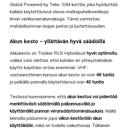
Global Powered by Telia -SIM-korttia, joka hyödyntää
kaikkia käytettävissä olevia matkapuhelinverkkoja
ilman verkkovierailumaksuja. Tämä varmistaa
mahdollisimman laajan peiton ja luotettavuuden.
Akun kesto – yllättävän hyvä säädöillä
Akkukesto on Tracker R10i Hybridissä
hyvin optimoitu
,
vaikka voisi olettaa, että kahden eri yhteystekniikan
käyttö kuluttaisi virtaa enemmän. VHF-
vastaanottimen kanssa akun kesto on noin
48 tuntia
,
ja pelkällä pannalla käytettäessä noin
40 tuntia
.
Testissä huomasimme, että
akun kestoa voi pidentää
merkittävästi säätämällä paikannusväliä ja
käyttämällä pannan virransäästöominaisuuksia
. Näillä
keinoilla pääsimme jopa
viikon kestävään akun
käyttöikään
, mikä on todella vaikuttavaa. Tällainen