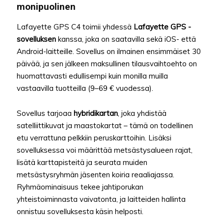
monipuolinen
Lafayette GPS C4 toimii yhdessä
Lafayette GPS -
sovelluksen
kanssa, joka on saatavilla sekä iOS- että
Android-laitteille. Sovellus on ilmainen ensimmäiset 30
päivää, ja sen jälkeen maksullinen tilausvaihtoehto on
huomattavasti edullisempi kuin monilla muilla
vastaavilla tuotteilla (9–69 € vuodessa).
Sovellus tarjoaa
hybridikartan
, joka yhdistää
satelliittikuvat ja maastokartat – tämä on todellinen
etu verrattuna pelkkiin peruskarttoihin. Lisäksi
sovelluksessa voi määrittää metsästysalueen rajat,
lisätä karttapisteitä ja seurata muiden
metsästysryhmän jäsenten koiria reaaliajassa.
Ryhmäominaisuus tekee jahtiporukan
yhteistoiminnasta vaivatonta, ja laitteiden hallinta
onnistuu sovelluksesta käsin helposti.