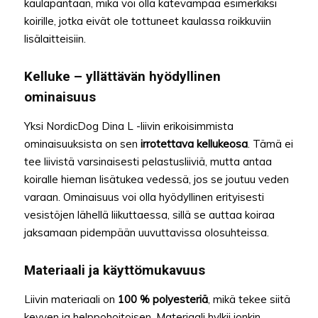
kaulapantaan, mikä voi olla kätevämpää esimerkiksi
koirille, jotka eivät ole tottuneet kaulassa roikkuviin
lisälaitteisiin.
Kelluke – yllättävän hyödyllinen
ominaisuus
Yksi NordicDog Dina L -liivin erikoisimmista
ominaisuuksista on sen
irrotettava kellukeosa
. Tämä ei
tee liivistä varsinaisesti pelastusliiviä, mutta antaa
koiralle hieman lisätukea vedessä, jos se joutuu veden
varaan. Ominaisuus voi olla hyödyllinen erityisesti
vesistöjen lähellä liikuttaessa, sillä se auttaa koiraa
jaksamaan pidempään uuvuttavissa olosuhteissa.
Materiaali ja käyttömukavuus
Liivin materiaali on
100 % polyesteriä
, mikä tekee siitä
kevyen ja helppohoitoisen. Materiaali hylkii jonkin