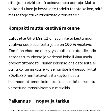
niille, jotka eivät siedä painavampia pantoja. Mutta
voiko edullinen ja kevyt laite todella tarjota kaiken, mitä
metsästäjä tai koiraharrastaja tarvitsee?
Kompakti mutta kestävä rakenne
Lafayette GPS Mini C2 on suunniteltu kestämään
vaativia sääolosuhteita, ja se on
100 % vesitiivis
.
Tämä on ehdoton edellytys kaikille koiratutkille, sillä
sateessa, mudassa ja vedessä koira liikkuu usein
arvaamattomasti. Pienen kokonsa ansiosta laite ei
paina koiran niskaa, eikä se häiritse liikkuessa. Mitat
80x45x30 mm tekevät siitä käytännössä
huomaamattoman koiran kaulassa, mikä on iso etu
verrattuna massiivisempiin malleihin.
Paikannus – nopea ja tarkka