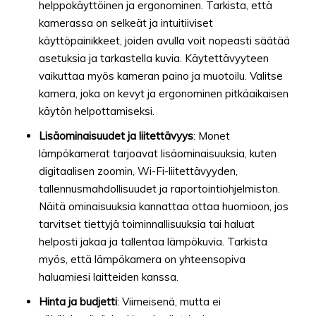
helppokäyttöinen ja ergonominen. Tarkista, että
kamerassa on selkeät ja intuitiiviset
käyttöpainikkeet, joiden avulla voit nopeasti säätää
asetuksia ja tarkastella kuvia. Käytettävyyteen
vaikuttaa myös kameran paino ja muotoilu. Valitse
kamera, joka on kevyt ja ergonominen pitkäaikaisen
käytön helpottamiseksi.
Lisäominaisuudet ja liitettävyys
: Monet
lämpökamerat tarjoavat lisäominaisuuksia, kuten
digitaalisen zoomin, Wi-Fi-liitettävyyden,
tallennusmahdollisuudet ja raportointiohjelmiston.
Näitä ominaisuuksia kannattaa ottaa huomioon, jos
tarvitset tiettyjä toiminnallisuuksia tai haluat
helposti jakaa ja tallentaa lämpökuvia. Tarkista
myös, että lämpökamera on yhteensopiva
haluamiesi laitteiden kanssa.
Hinta ja budjetti
: Viimeisenä, mutta ei