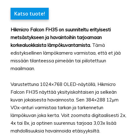
Katso tuote!
Hikmicro Falcon FH35 on suunniteltu erityisesti
metsästykseen ja havaintoihin tarjoamaan
korkealuokkaista lämpökuvantamista.
Tämä
edistyksellinen lämpökamera varmistaa, että et jää
missään tilanteessa pimeään tai piilotettuun
maailmaan.
Varustettuna 1024×768 OLED-näytöllä, Hikmicro
Falcon FH35 näyttää yksityiskohtaisen ja selkeän
kuvan jokaisesta havainnosta. Sen 384×288 12μm
VOx-anturi varmistaa tarkan ja tarkennetun
lämpökuvan joka kerta. Voit zoomata digitaalisesti 2x,
4x tai 8x, ja optinen suurennus tarjoaa 3,03x lisää
mahdollisuuksia havainnoida etäisyyksiltä.