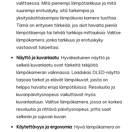
valittaessa. Mitä pienempi lämpötarkkuus ja mitä
suurempi erotuskyky, sitä tarkempia ja
yksityiskohtaisempia lämpökuvia kamera tuottaa.
Tämä on erityisen tärkeää, jos aiot havaita pieniä
lämpötilaeroja tai tehdä tarkkoja mittauksia. Valitse
lämpökamera, jonka tarkkuus ja erotuskyky
vastaavat tarpeitasi.
Näyttö ja kuvanlaatu
: Hyvälaatuinen näyttö ja
selkeä kuvanlaatu ovat tärkeitä tekijöitä
lämpökameran valinnassa. Laadukas OLED-näyttö
tarjoaa tarkat ja elävät lämpökuvat, joista on
helppo havaita eroja lämpötiloissa. Resoluutio ja
kuvanpäivitysnopeus vaikuttavat myös
kuvanlaatuun. Valitse lämpökamera, jossa on korkea
resoluutio ja riittävä päivitysnopeus, jotta saat
selkeän ja sujuvan kuvan.
Käytettävyys ja ergonomia
: Hyvä lämpökamera on