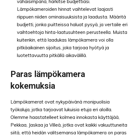
vähäisimpänä, harkitse budjettiasi.
Lämpökameroiden hinnat vaihtelevat laajasti
riippuen niiden ominaisuuksista ja laadusta. Määritä
budjetti, jonka puitteissa haluat pysyä, ja vertaile eri
vaihtoehtoja hinta-laatusuhteen perusteella. Muista
kuitenkin, että laadukas lämpökamera voi olla
pitkäaikainen sijoitus, joka tarjoaa hyötyä ja
luotettavuutta pitkällä aikavälillä.
Paras lämpökamera
kokemuksia
Lämpökamerat ovat nykypäivänä monipuolisia
työkaluja, jotka tarjoavat lukuisia etuja eri aloilla.
Olemme haastatelleet kolmea innokasta käyttäjää,
Pekkaa, Jaskaa ja Villeä, jotka ovat kaikki vakuuttuneita
siitä, että heidän valitsemansa lämpökamera on paras