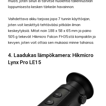
muisti, joten sinun ei tarvitse huolehtia tallennustilan
loppumisesta kesken tärkeän havainnon.
Vaihdettava akku tarjoaa jopa 7 tunnin käyttöajan,
joten voit keskittyä tehtävääsi pitkään ilman
keskeytyksiä. Mitat noin 188 x 58 x 65 mm ja paino
505 g tekevät Hikmicro Falcon FH35:stä kompaktin ja
kevyen, joten voit ottaa sen mukaasi minne tahansa.
4. Laadukas lämpökamera: Hikmicro
Lynx Pro LE15