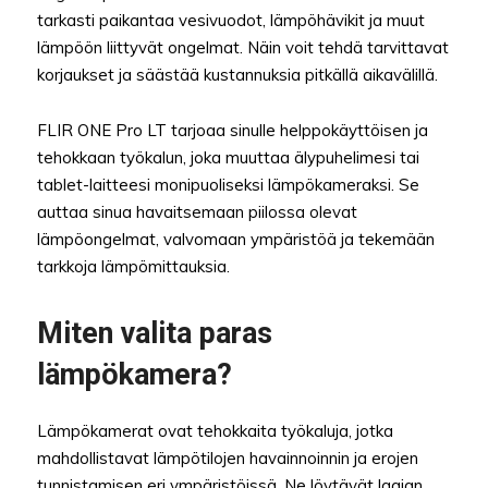
tarkasti paikantaa vesivuodot, lämpöhävikit ja muut
lämpöön liittyvät ongelmat. Näin voit tehdä tarvittavat
korjaukset ja säästää kustannuksia pitkällä aikavälillä.
FLIR ONE Pro LT tarjoaa sinulle helppokäyttöisen ja
tehokkaan työkalun, joka muuttaa älypuhelimesi tai
tablet-laitteesi monipuoliseksi lämpökameraksi. Se
auttaa sinua havaitsemaan piilossa olevat
lämpöongelmat, valvomaan ympäristöä ja tekemään
tarkkoja lämpömittauksia.
Miten valita paras
lämpökamera?
Lämpökamerat ovat tehokkaita työkaluja, jotka
mahdollistavat lämpötilojen havainnoinnin ja erojen
tunnistamisen eri ympäristöissä. Ne löytävät laajan