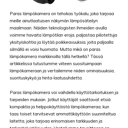
Paras lämpökamera on tehokas työkalu, joka tarjoaa
meille ainutlaatuisen näkymän lämpösäteilyn
maailmaan. Näiden teknologisten ihmeiden avulla
voimme havaita lämpötilan eroja, paljastaa piilotettuja
yksityiskohtia ja löytää poikkeavuuksia, joita paljaalla
silmällä ei voisi huomata. Mutta mikä on paras
lämpökamera markkinoilla tällä hetkellä? Tässä
artikkelissa tutustumme viiteen suosituimpaan
lämpökameraan ja vertailemme niiden ominaisuuksia,
suorituskykyä ja hinta-laatusuhdetta.
Paras lämpökamera voi vaihdella käyttötarkoituksen ja
tarpeiden mukaan. Jotkut käyttäjät saattavat etsiä
kompaktia ja helppokäyttöistä lämpökameraa, kun
taas toiset tarvitsevat ammattikäyttöön suunniteltua
laitetta, joka tarjoaa erinomaisen tarkkuuden ja