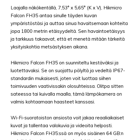
Laajalla näkökentällä, 7,53° x 5,65° (K x V), Hikmicro
Falcon FH35 antaa sinulle täyden kuvan
ympäristöstäsi ja auttaa sinua havaitsemaan kohteita
jopa 1800 metrin etäisyydeltä. Sen havaintoetäisyys
ja tarkkuus takaavat, että et menetä mitään tärkeitä
yksityiskohtia metsästyksen aikana.
Hikmicro Falcon FH35 on suunniteltu kestäväksi ja
luotettavaksi. Se on suojattu pölyltä ja vedeltä IP67-
standardin mukaisesti, joten voit luottaa siihen
toimivuuden vaativissakin olosuhteissa. Olitpa sitten
sateessa tai kuivalla maalla, tämä lämpökamera on
valmis kohtaamaan haasteet kanssasi.
Wi-Fi-suoratoiston ansiosta voit jakaa reaaliaikaiset
kuvat ja tallentaa valokuvia ja videoita helposti.
Hikmicro Falcon FH35:ssä on myös sisäinen 64 GB:n