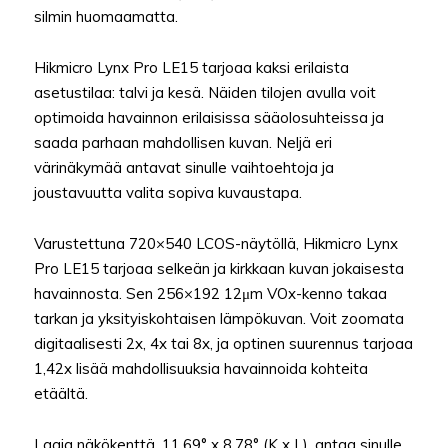
silmin huomaamatta.
Hikmicro Lynx Pro LE15 tarjoaa kaksi erilaista
asetustilaa: talvi ja kesä. Näiden tilojen avulla voit
optimoida havainnon erilaisissa sääolosuhteissa ja
saada parhaan mahdollisen kuvan. Neljä eri
värinäkymää antavat sinulle vaihtoehtoja ja
joustavuutta valita sopiva kuvaustapa.
Varustettuna 720×540 LCOS-näytöllä, Hikmicro Lynx
Pro LE15 tarjoaa selkeän ja kirkkaan kuvan jokaisesta
havainnosta. Sen 256×192 12μm VOx-kenno takaa
tarkan ja yksityiskohtaisen lämpökuvan. Voit zoomata
digitaalisesti 2x, 4x tai 8x, ja optinen suurennus tarjoaa
1,42x lisää mahdollisuuksia havainnoida kohteita
etäältä.
Laaja näkökenttä, 11,69° x 8,78° (K x L), antaa sinulle