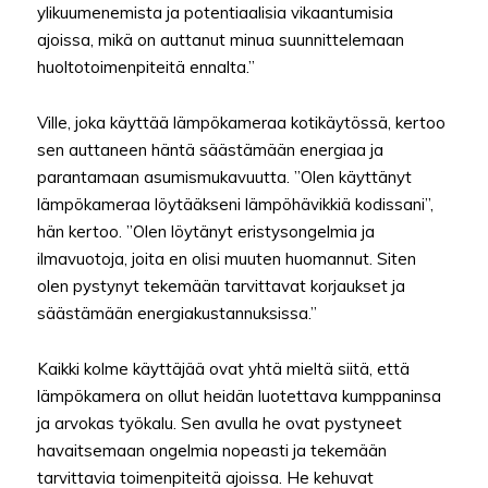
ylikuumenemista ja potentiaalisia vikaantumisia
ajoissa, mikä on auttanut minua suunnittelemaan
huoltotoimenpiteitä ennalta.”
Ville, joka käyttää lämpökameraa kotikäytössä, kertoo
sen auttaneen häntä säästämään energiaa ja
parantamaan asumismukavuutta. ”Olen käyttänyt
lämpökameraa löytääkseni lämpöhävikkiä kodissani”,
hän kertoo. ”Olen löytänyt eristysongelmia ja
ilmavuotoja, joita en olisi muuten huomannut. Siten
olen pystynyt tekemään tarvittavat korjaukset ja
säästämään energiakustannuksissa.”
Kaikki kolme käyttäjää ovat yhtä mieltä siitä, että
lämpökamera on ollut heidän luotettava kumppaninsa
ja arvokas työkalu. Sen avulla he ovat pystyneet
havaitsemaan ongelmia nopeasti ja tekemään
tarvittavia toimenpiteitä ajoissa. He kehuvat