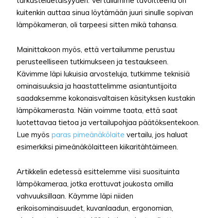
tarkasteluetäisyyden. Vertailumme tavoitteena on
kuitenkin auttaa sinua löytämään juuri sinulle sopivan
lämpökameran, oli tarpeesi sitten mikä tahansa.
Mainittakoon myös, että vertailumme perustuu
perusteelliseen tutkimukseen ja testaukseen.
Kävimme läpi lukuisia arvosteluja, tutkimme teknisiä
ominaisuuksia ja haastattelimme asiantuntijoita
saadaksemme kokonaisvaltaisen käsityksen kustakin
lämpökamerasta. Näin voimme taata, että saat
luotettavaa tietoa ja vertailupohjaa päätöksentekoon.
Lue myös
paras pimeänä
k
ölaite
vertailu, jos haluat
esimerkiksi pimeänäkölaitteen kiikaritähtäimeen.
Artikkelin edetessä esittelemme viisi suosituinta
lämpökameraa, jotka erottuvat joukosta omilla
vahvuuksillaan. Käymme läpi niiden
erikoisominaisuudet, kuvanlaadun, ergonomian,