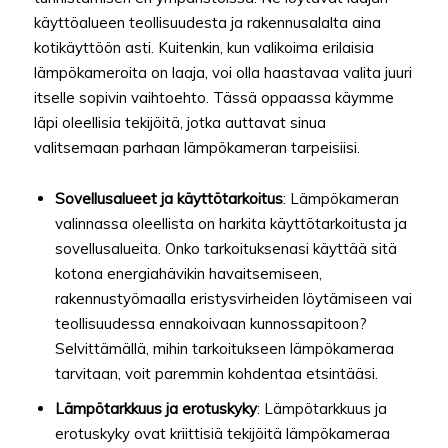
käyttöalueen teollisuudesta ja rakennusalalta aina
kotikäyttöön asti. Kuitenkin, kun valikoima erilaisia
lämpökameroita on laaja, voi olla haastavaa valita juuri
itselle sopivin vaihtoehto. Tässä oppaassa käymme
läpi oleellisia tekijöitä, jotka auttavat sinua
valitsemaan parhaan lämpökameran tarpeisiisi.
Sovellusalueet ja käyttötarkoitus
: Lämpökameran
valinnassa oleellista on harkita käyttötarkoitusta ja
sovellusalueita. Onko tarkoituksenasi käyttää sitä
kotona energiahävikin havaitsemiseen,
rakennustyömaalla eristysvirheiden löytämiseen vai
teollisuudessa ennakoivaan kunnossapitoon?
Selvittämällä, mihin tarkoitukseen lämpökameraa
tarvitaan, voit paremmin kohdentaa etsintääsi.
Lämpötarkkuus ja erotuskyky
: Lämpötarkkuus ja
erotuskyky ovat kriittisiä tekijöitä lämpökameraa