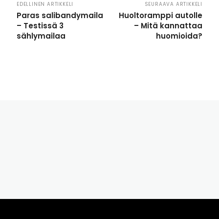
EDELLINEN ARTIKKELI
SEURAAVA ARTIKKELI
Paras salibandymaila
Huoltoramppi autolle
– Testissä 3
– Mitä kannattaa
sählymailaa
huomioida?