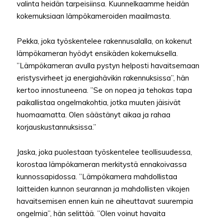
valinta heidän tarpeisiinsa. Kuunnelkaamme heidän
kokemuksiaan lämpökameroiden maailmasta.
Pekka, joka työskentelee rakennusalalla, on kokenut
lämpökameran hyödyt ensikäden kokemuksella.
”Lämpökameran avulla pystyn helposti havaitsemaan
eristysvirheet ja energiahävikin rakennuksissa”, hän
kertoo innostuneena. ”Se on nopea ja tehokas tapa
paikallistaa ongelmakohtia, jotka muuten jäisivät
huomaamatta. Olen säästänyt aikaa ja rahaa
korjauskustannuksissa.”
Jaska, joka puolestaan työskentelee teollisuudessa,
korostaa lämpökameran merkitystä ennakoivassa
kunnossapidossa. ”Lämpökamera mahdollistaa
laitteiden kunnon seurannan ja mahdollisten vikojen
havaitsemisen ennen kuin ne aiheuttavat suurempia
ongelmia”, hän selittää. ”Olen voinut havaita