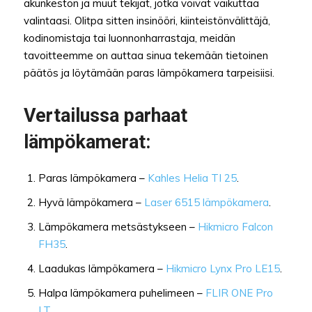
akunkeston ja muut tekijät, jotka voivat vaikuttaa
valintaasi. Olitpa sitten insinööri, kiinteistönvälittäjä,
kodinomistaja tai luonnonharrastaja, meidän
tavoitteemme on auttaa sinua tekemään tietoinen
päätös ja löytämään paras lämpökamera tarpeisiisi.
Vertailussa parhaat
lämpökamerat:
Paras lämpökamera –
Kahles Helia TI 25
.
Hyvä lämpökamera –
Laser 6515 lämpökamera
.
Lämpökamera metsästykseen –
Hikmicro Falcon
FH35
.
Laadukas lämpökamera –
Hikmicro Lynx Pro LE15
.
Halpa lämpökamera puhelimeen –
FLIR ONE Pro
LT
.