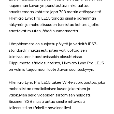
laajemman kuvan ympäristöstäsi, mikä auttaa
havaitsemaan kohteita jopa 708 metrin etäisyydeltä.
Hikmicro Lynx Pro LE15 tarjoaa sinulle paremman
näkymän ja mahdollisuuden tunnistaa kohteet, jotka
saattavat muuten jäädä huomaamatta.
Lämpökamera on suojattu pölyltä ja vedeltä IP67-
standardin mukaisesti, joten voit luottaa sen
toimivuuteen haastavissakin olosuhteissa.
Riippumatta sääolosuhteista, Hikmicro Lynx Pro LE15
on valmis tarjoamaan luotettavan suorituskyvyn.
Hikmicro Lynx Pro LE15 tukee Wi-Fi-suoratoistoa, joka
mahdollistaa reaaliaikaisen kuvan jakamisen ja
valokuvien sekä videoiden siirtämisen helposti.
Sisäinen 8GB muisti antaa sinulle riittävästi
tallennustilaa tärkeille havainnoillesi.