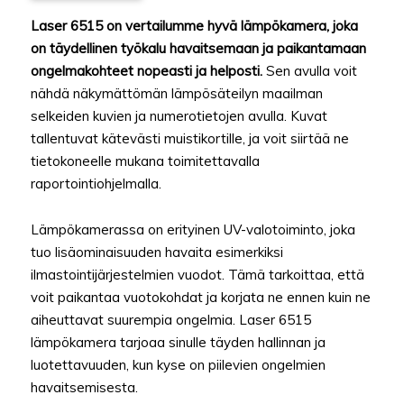
Laser 6515 on vertailumme hyvä lämpökamera, joka
on täydellinen työkalu havaitsemaan ja paikantamaan
ongelmakohteet nopeasti ja helposti.
Sen avulla voit
nähdä näkymättömän lämpösäteilyn maailman
selkeiden kuvien ja numerotietojen avulla. Kuvat
tallentuvat kätevästi muistikortille, ja voit siirtää ne
tietokoneelle mukana toimitettavalla
raportointiohjelmalla.
Lämpökamerassa on erityinen UV-valotoiminto, joka
tuo lisäominaisuuden havaita esimerkiksi
ilmastointijärjestelmien vuodot. Tämä tarkoittaa, että
voit paikantaa vuotokohdat ja korjata ne ennen kuin ne
aiheuttavat suurempia ongelmia. Laser 6515
lämpökamera tarjoaa sinulle täyden hallinnan ja
luotettavuuden, kun kyse on piilevien ongelmien
havaitsemisesta.