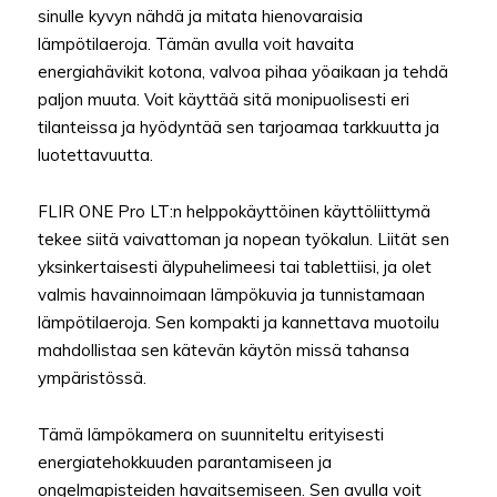
sinulle kyvyn nähdä ja mitata hienovaraisia
lämpötilaeroja. Tämän avulla voit havaita
energiahävikit kotona, valvoa pihaa yöaikaan ja tehdä
paljon muuta. Voit käyttää sitä monipuolisesti eri
tilanteissa ja hyödyntää sen tarjoamaa tarkkuutta ja
luotettavuutta.
FLIR ONE Pro LT:n helppokäyttöinen käyttöliittymä
tekee siitä vaivattoman ja nopean työkalun. Liität sen
yksinkertaisesti älypuhelimeesi tai tablettiisi, ja olet
valmis havainnoimaan lämpökuvia ja tunnistamaan
lämpötilaeroja. Sen kompakti ja kannettava muotoilu
mahdollistaa sen kätevän käytön missä tahansa
ympäristössä.
Tämä lämpökamera on suunniteltu erityisesti
energiatehokkuuden parantamiseen ja
ongelmapisteiden havaitsemiseen. Sen avulla voit