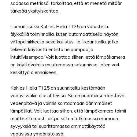
sadassa metrissä, tarkoittaa, että et menetä mitään
tärkeää yksityiskohtaa.
Tämän lisäksi Kahles Helia TI 25 on varustettu
älykkäillä toiminnoilla, kuten automaattisella näytön
virtapainikkeella sekä kallistus- ja liikeanturilla, jotka
tekevät käytöstä entistä helpompaa ja
intuitiivisempaa. Voit luottaa siihen, että lämpökamera
on käyttövalmis muutamassa sekunnissa, joten voit
keskittyä olennaiseen.
Kahles Helia TI 25 on suunniteltu kestämään
vaativissakin olosuhteissa. Se on pudotuksen kestävä,
vedenpitävä ja valmis kohtaamaan äärimmäiset
lämpötilat. Voit luottaa siihen, että lämpökamera toimii
moitteettomasti, olitpa sitten tutkimassa erämaan
syvyyksiä tai suorittamassa ammattikäyttöä
vaativissa ympäristöissä.