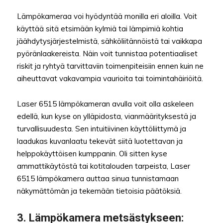
Lämpökameraa voi hyödyntää monilla eri aloilla. Voit
käyttää sitä etsimään kylmiä tai lämpimiä kohtia
jäähdytysjärjestelmistä, sähköliitännöistä tai vaikkapa
pyöränlaakereista. Näin voit tunnistaa potentiaaliset
riskit ja ryhtyä tarvittaviin toimenpiteisiin ennen kuin ne
aiheuttavat vakavampia vaurioita tai toimintahäiriöitä.
Laser 6515 lämpökameran avulla voit olla askeleen
edellä, kun kyse on ylläpidosta, vianmäärityksestä ja
turvallisuudesta. Sen intuitiivinen käyttöliittymä ja
laadukas kuvanlaatu tekevät siitä luotettavan ja
helppokäyttöisen kumppanin. Oli sitten kyse
ammattikäytöstä tai kotitalouden tarpeista, Laser
6515 lämpökamera auttaa sinua tunnistamaan
näkymättömän ja tekemään tietoisia päätöksiä.
3. Lämpökamera metsästykseen: