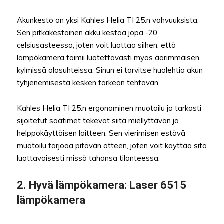
Akunkesto on yksi Kahles Helia TI 25:n vahvuuksista.
Sen pitkäkestoinen akku kestää jopa -20
celsiusasteessa, joten voit luottaa siihen, että
lämpökamera toimii luotettavasti myös äärimmäisen
kylmissä olosuhteissa. Sinun ei tarvitse huolehtia akun
tyhjenemisestä kesken tärkeän tehtävän.
Kahles Helia TI 25:n ergonominen muotoilu ja tarkasti
sijoitetut säätimet tekevät siitä miellyttävän ja
helppokäyttöisen laitteen. Sen vierimisen estävä
muotoilu tarjoaa pitävän otteen, joten voit käyttää sitä
luottavaisesti missä tahansa tilanteessa.
2. Hyvä lämpökamera: Laser 6515
lämpökamera