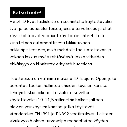
Katso tuote!
Petzl ID Evac laskulaite on suunniteltu käytettäväksi
työ- ja pelastustilanteissa, joissa turvallisuus ja ohut
köysi kohtaavat vaativat käyttöolosuhteet. Laite
kiinnitetään automaattisesti lukkiutuvaan
ankkuripisteeseen, mikä mahdollistaa luotettavan ja
vakaan laskun myös tehtävässä, jossa virheiden
ehkäisyyn on kiinnitetty erityistä huomiota.
Tuotteessa on valmiina mukana ID-lisäjarru Open, joka
parantaa taakan hallintaa ohuiden köysien kanssa
tehdyn laskun aikana. Laskulaite soveltuu
käytettäväksi 10–11,5 millimetrin halkaisijaltaan
olevien ydinköysien kanssa, jotka täyttävät
standardien EN1891 ja EN892 vaatimukset. Laitteen
sivulevyssä oleva turvasalpa mahdollistaa köyden