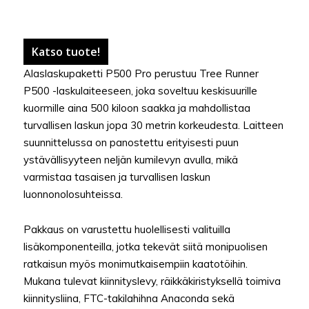
Katso tuote!
Alaslaskupaketti P500 Pro perustuu Tree Runner
P500 -laskulaiteeseen, joka soveltuu keskisuurille
kuormille aina 500 kiloon saakka ja mahdollistaa
turvallisen laskun jopa 30 metrin korkeudesta. Laitteen
suunnittelussa on panostettu erityisesti puun
ystävällisyyteen neljän kumilevyn avulla, mikä
varmistaa tasaisen ja turvallisen laskun
luonnonolosuhteissa.
Pakkaus on varustettu huolellisesti valituilla
lisäkomponenteilla, jotka tekevät siitä monipuolisen
ratkaisun myös monimutkaisempiin kaatotöihin.
Mukana tulevat kiinnityslevy, räikkäkiristyksellä toimiva
kiinnitysliina, FTC-takilahihna Anaconda sekä