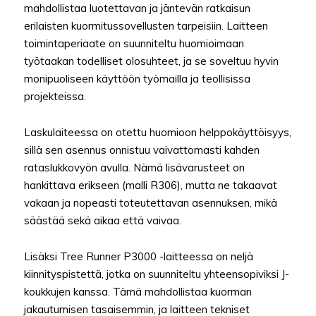
mahdollistaa luotettavan ja jäntevän ratkaisun
erilaisten kuormitussovellusten tarpeisiin. Laitteen
toimintaperiaate on suunniteltu huomioimaan
työtaakan todelliset olosuhteet, ja se soveltuu hyvin
monipuoliseen käyttöön työmailla ja teollisissa
projekteissa.
Laskulaiteessa on otettu huomioon helppokäyttöisyys,
sillä sen asennus onnistuu vaivattomasti kahden
rataslukkovyön avulla. Nämä lisävarusteet on
hankittava erikseen (malli R306), mutta ne takaavat
vakaan ja nopeasti toteutettavan asennuksen, mikä
säästää sekä aikaa että vaivaa.
Lisäksi Tree Runner P3000 -laitteessa on neljä
kiinnityspistettä, jotka on suunniteltu yhteensopiviksi J-
koukkujen kanssa. Tämä mahdollistaa kuorman
jakautumisen tasaisemmin, ja laitteen tekniset