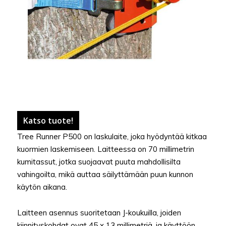
Katso tuote!
Tree Runner P500 on laskulaite, joka hyödyntää kitkaa
kuormien laskemiseen. Laitteessa on 70 millimetrin
kumitassut, jotka suojaavat puuta mahdollisilta
vahingoilta, mikä auttaa säilyttämään puun kunnon
käytön aikana.
Laitteen asennus suoritetaan J-koukuilla, joiden
kiinnityskohdat ovat 45 x 13 millimetriä, ja käyttöön