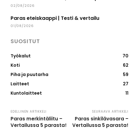
02/08/2026
Paras eteiskaappi | Testi & vertailu
01/08/2026
SUOSITUT
Työkalut
70
Koti
62
Piha ja puutarha
59
Laitteet
27
Kuntolaitteet
11
EDELLINEN ARTIKKELI
SEURAAVA ARTIKKELI
Paras merkintäliitu –
Paras sinkilävasara –
Vertailussa 5 parasta!
Vertailussa 5 parasta!