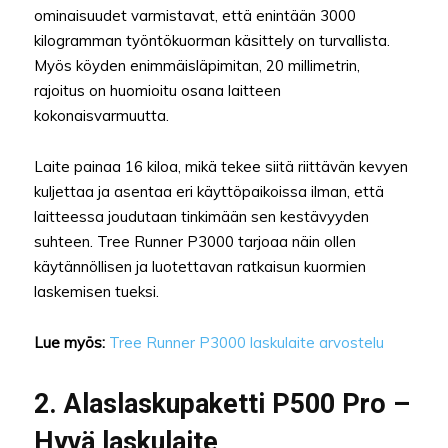
ominaisuudet varmistavat, että enintään 3000
kilogramman työntökuorman käsittely on turvallista.
Myös köyden enimmäisläpimitan, 20 millimetrin,
rajoitus on huomioitu osana laitteen
kokonaisvarmuutta.
Laite painaa 16 kiloa, mikä tekee siitä riittävän kevyen
kuljettaa ja asentaa eri käyttöpaikoissa ilman, että
laitteessa joudutaan tinkimään sen kestävyyden
suhteen. Tree Runner P3000 tarjoaa näin ollen
käytännöllisen ja luotettavan ratkaisun kuormien
laskemisen tueksi.
Lue myös:
Tree Runner P3000 laskulaite arvostelu
2. Alaslaskupaketti P500 Pro –
Hyvä laskulaite