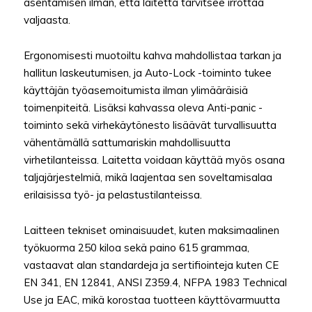
asentamisen ilman, että laitetta tarvitsee irrottaa
valjaasta.
Ergonomisesti muotoiltu kahva mahdollistaa tarkan ja
hallitun laskeutumisen, ja Auto-Lock -toiminto tukee
käyttäjän työasemoitumista ilman ylimääräisiä
toimenpiteitä. Lisäksi kahvassa oleva Anti-panic -
toiminto sekä virhekäytönesto lisäävät turvallisuutta
vähentämällä sattumariskin mahdollisuutta
virhetilanteissa. Laitetta voidaan käyttää myös osana
taljajärjestelmiä, mikä laajentaa sen soveltamisalaa
erilaisissa työ- ja pelastustilanteissa.
Laitteen tekniset ominaisuudet, kuten maksimaalinen
työkuorma 250 kiloa sekä paino 615 grammaa,
vastaavat alan standardeja ja sertifiointeja kuten CE
EN 341, EN 12841, ANSI Z359.4, NFPA 1983 Technical
Use ja EAC, mikä korostaa tuotteen käyttövarmuutta