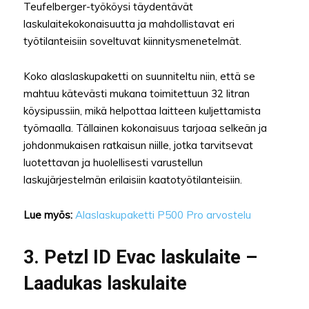
Teufelberger-työköysi täydentävät
laskulaitekokonaisuutta ja mahdollistavat eri
työtilanteisiin soveltuvat kiinnitysmenetelmät.
Koko alaslaskupaketti on suunniteltu niin, että se
mahtuu kätevästi mukana toimitettuun 32 litran
köysipussiin, mikä helpottaa laitteen kuljettamista
työmaalla. Tällainen kokonaisuus tarjoaa selkeän ja
johdonmukaisen ratkaisun niille, jotka tarvitsevat
luotettavan ja huolellisesti varustellun
laskujärjestelmän erilaisiin kaatotyötilanteisiin.
Lue myös:
Alaslaskupaketti P500 Pro arvostelu
3. Petzl ID Evac laskulaite –
Laadukas laskulaite