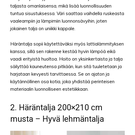
taljasta omanlaisensa, mikä lisää luonnollisuuden
tuntua sisustuksessa. Väri saattaa vaihdella ruskeasta
vaaleampiin ja lämpimiin luonnonsävyihin, joten
jokainen talja on uniikki kappale.
Häräntalja sopii käytettäväksi myös lattialämmityksen
kanssa, sillä sen rakenne kestää hyvin lämpöä eikä
vaadi erityistä huoltoa. Hoito on yksinkertaista ja talja
säilyttää kauneutensa pitkään, kun sitä tuuletetaan ja
harjataan kevyesti tarvittaessa. Se on ajaton ja
käytännöllinen osa kotia, joka yhdistää perinteisen
materiaalin luonnolliseen estetiikkaan.
2. Häräntalja 200×210 cm
musta – Hyvä lehmäntalja