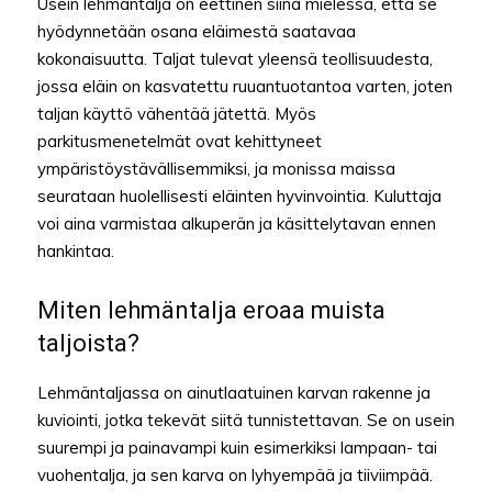
Usein lehmäntalja on eettinen siinä mielessä, että se
hyödynnetään osana eläimestä saatavaa
kokonaisuutta. Taljat tulevat yleensä teollisuudesta,
jossa eläin on kasvatettu ruuantuotantoa varten, joten
taljan käyttö vähentää jätettä. Myös
parkitusmenetelmät ovat kehittyneet
ympäristöystävällisemmiksi, ja monissa maissa
seurataan huolellisesti eläinten hyvinvointia. Kuluttaja
voi aina varmistaa alkuperän ja käsittelytavan ennen
hankintaa.
Miten lehmäntalja eroaa muista
taljoista?
Lehmäntaljassa on ainutlaatuinen karvan rakenne ja
kuviointi, jotka tekevät siitä tunnistettavan. Se on usein
suurempi ja painavampi kuin esimerkiksi lampaan- tai
vuohentalja, ja sen karva on lyhyempää ja tiiviimpää.