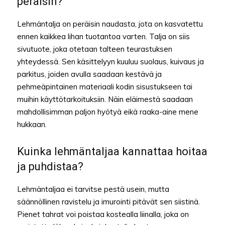
peräisin?
Lehmäntalja on peräisin naudasta, jota on kasvatettu
ennen kaikkea lihan tuotantoa varten. Talja on siis
sivutuote, joka otetaan talteen teurastuksen
yhteydessä. Sen käsittelyyn kuuluu suolaus, kuivaus ja
parkitus, joiden avulla saadaan kestävä ja
pehmeäpintainen materiaali kodin sisustukseen tai
muihin käyttötarkoituksiin. Näin eläimestä saadaan
mahdollisimman paljon hyötyä eikä raaka-aine mene
hukkaan.
Kuinka lehmäntaljaa kannattaa hoitaa
ja puhdistaa?
Lehmäntaljaa ei tarvitse pestä usein, mutta
säännöllinen ravistelu ja imurointi pitävät sen siistinä.
Pienet tahrat voi poistaa kostealla liinalla, joka on