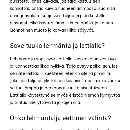
puristettu lähes kuivaksi. Jos talja kastuu, sen
kannattaa antaa kuivua huoneenlämmössä, suoralta
auringonvalolta suojassa. Taljaa ei pidä kastella
runsaasti eikä kuivata lämmittimen päällä, jotta sen
luonnollinen muoto ja karvan kiilto säilyvät.
Soveltuuko lehmäntalja lattialle?
Lehmäntalja sopii hyvin lattialle, koska se on kestävä
ja luonnostaan likaa hylkivä. Talja pysyy paikallaan, jos
sen alle laittaa liukuesteen, etenkin sileillä pinnoilla.
Jokainen talja on yksilöllinen kuvioinniltaan, minkä vuoksi
se tuo lämpöä ja persoonallisuutta sisustukseen.
Lattialla käytettynä se myös eristää hieman kylmyyttä
ja tuntuu miellyttävältä jalkojen alla.
Onko lehmäntalja eettinen valinta?