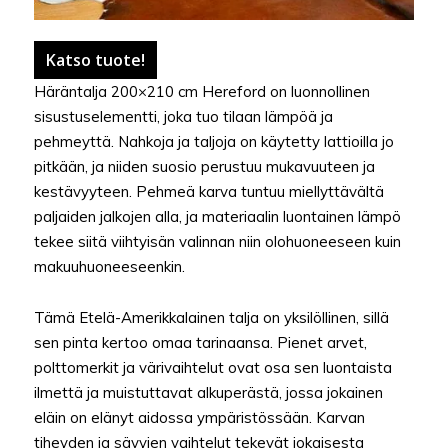
Katso tuote!
Häräntalja 200×210 cm Hereford on luonnollinen
sisustuselementti, joka tuo tilaan lämpöä ja
pehmeyttä. Nahkoja ja taljoja on käytetty lattioilla jo
pitkään, ja niiden suosio perustuu mukavuuteen ja
kestävyyteen. Pehmeä karva tuntuu miellyttävältä
paljaiden jalkojen alla, ja materiaalin luontainen lämpö
tekee siitä viihtyisän valinnan niin olohuoneeseen kuin
makuuhuoneeseenkin.
Tämä Etelä-Amerikkalainen talja on yksilöllinen, sillä
sen pinta kertoo omaa tarinaansa. Pienet arvet,
polttomerkit ja värivaihtelut ovat osa sen luontaista
ilmettä ja muistuttavat alkuperästä, jossa jokainen
eläin on elänyt aidossa ympäristössään. Karvan
tiheyden ja sävyjen vaihtelut tekevät jokaisesta