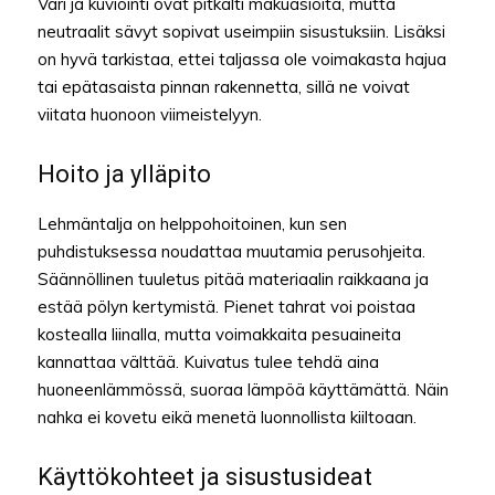
Väri ja kuviointi ovat pitkälti makuasioita, mutta
neutraalit sävyt sopivat useimpiin sisustuksiin. Lisäksi
on hyvä tarkistaa, ettei taljassa ole voimakasta hajua
tai epätasaista pinnan rakennetta, sillä ne voivat
viitata huonoon viimeistelyyn.
Hoito ja ylläpito
Lehmäntalja on helppohoitoinen, kun sen
puhdistuksessa noudattaa muutamia perusohjeita.
Säännöllinen tuuletus pitää materiaalin raikkaana ja
estää pölyn kertymistä. Pienet tahrat voi poistaa
kostealla liinalla, mutta voimakkaita pesuaineita
kannattaa välttää. Kuivatus tulee tehdä aina
huoneenlämmössä, suoraa lämpöä käyttämättä. Näin
nahka ei kovetu eikä menetä luonnollista kiiltoaan.
Käyttökohteet ja sisustusideat