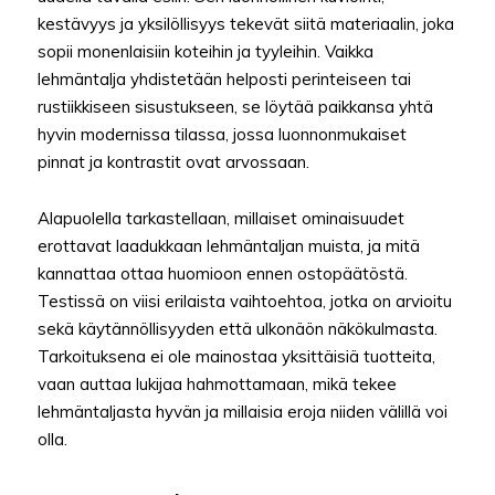
kestävyys ja yksilöllisyys tekevät siitä materiaalin, joka
sopii monenlaisiin koteihin ja tyyleihin. Vaikka
lehmäntalja yhdistetään helposti perinteiseen tai
rustiikkiseen sisustukseen, se löytää paikkansa yhtä
hyvin modernissa tilassa, jossa luonnonmukaiset
pinnat ja kontrastit ovat arvossaan.
Alapuolella tarkastellaan, millaiset ominaisuudet
erottavat laadukkaan lehmäntaljan muista, ja mitä
kannattaa ottaa huomioon ennen ostopäätöstä.
Testissä on viisi erilaista vaihtoehtoa, jotka on arvioitu
sekä käytännöllisyyden että ulkonäön näkökulmasta.
Tarkoituksena ei ole mainostaa yksittäisiä tuotteita,
vaan auttaa lukijaa hahmottamaan, mikä tekee
lehmäntaljasta hyvän ja millaisia eroja niiden välillä voi
olla.