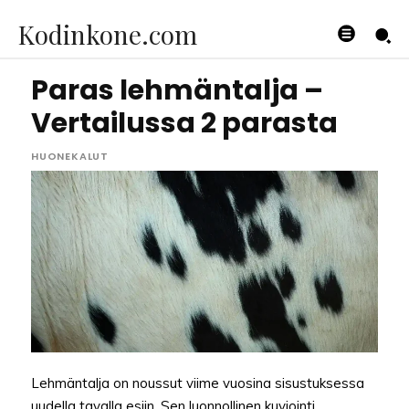
Kodinkone.com
Paras lehmäntalja –
Vertailussa 2 parasta
HUONEKALUT
Lehmäntalja on noussut viime vuosina sisustuksessa
uudella tavalla esiin. Sen luonnollinen kuviointi,