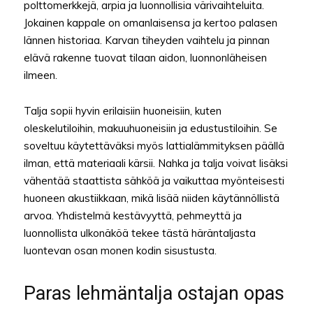
polttomerkkejä, arpia ja luonnollisia värivaihteluita.
Jokainen kappale on omanlaisensa ja kertoo palasen
lännen historiaa. Karvan tiheyden vaihtelu ja pinnan
elävä rakenne tuovat tilaan aidon, luonnonläheisen
ilmeen.
Talja sopii hyvin erilaisiin huoneisiin, kuten
oleskelutiloihin, makuuhuoneisiin ja edustustiloihin. Se
soveltuu käytettäväksi myös lattialämmityksen päällä
ilman, että materiaali kärsii. Nahka ja talja voivat lisäksi
vähentää staattista sähköä ja vaikuttaa myönteisesti
huoneen akustiikkaan, mikä lisää niiden käytännöllistä
arvoa. Yhdistelmä kestävyyttä, pehmeyttä ja
luonnollista ulkonäköä tekee tästä häräntaljasta
luontevan osan monen kodin sisustusta.
Paras lehmäntalja ostajan opas