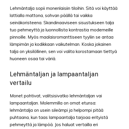
Lehmäntalja sopii monenlaisiin tiloihin. Sitä voi käyttää
lattialla mattona, sohvan päällä tai vaikka
seinäkoristeena. Skandinaaviseen sisustukseen talja
tuo pehmeyttä ja luonnollista kontrastia moderneille
pinnoille. Myös maalaisromanttiseen tyyliin se antaa
lämpimän ja kodikkaan vaikutelman. Koska jokainen
talja on yksilöllinen, sen voi valita korostamaan tiettyä
huoneen osaa tai väriä.
Lehmäntaljan ja lampaantaljan
vertailu
Monet pohtivat, valitsisivatko lehmäntaljan vai
lampaantaljan. Molemmilla on omat etunsa:
lehmäntalja on usein sileämpi ja helpompi pitää
puhtaana, kun taas lampaantalja tarjoaa erityistä
pehmeyttä ja lämpöä. Jos haluat vertailla eri