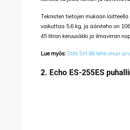
Teknisten tietojen mukaan laitteell
vaikuttaa 5,6 kg, ja ääniteho on 1
45 litran keruusäkki ja ilmavirran 
Lue myös:
Stihl SH 86 lehti-imuri ar
2. Echo ES-255ES puhallin