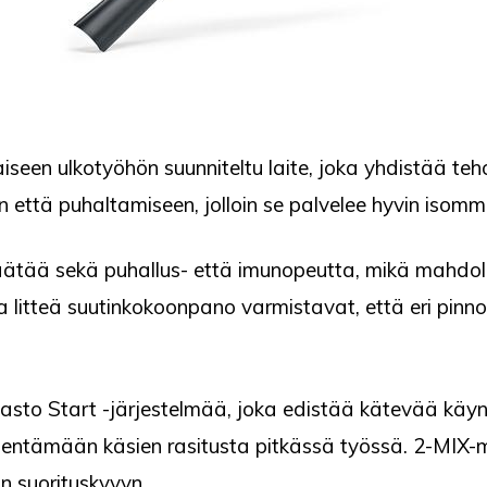
iseen ulkotyöhön suunniteltu laite, joka yhdistää te
n että puhaltamiseen, jolloin se palvelee hyvin isommill
äätää sekä puhallus- että imunopeutta, mikä mahdoll
 litteä suutinkokoonpano varmistavat, että eri pinnoi
to Start -järjestelmää, joka edistää kätevää käyn
hentämään käsien rasitusta pitkässä työssä. 2-MIX
n suorituskyvyn.