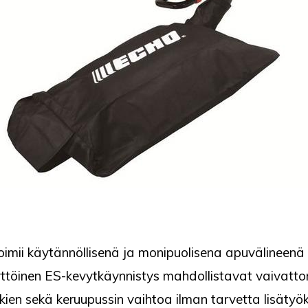
oimii käytännöllisenä ja monipuolisena apuvälineenä e
yttöinen ES-kevytkäynnistys mahdollistavat vaivatto
tkien sekä keruupussin vaihtoa ilman tarvetta lisäty