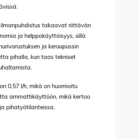
ävissä.
n ilmanpuhdistus takaavat riittävän
nomia ja helppokäyttöisyys, sillä
Imurivarustuksen ja keruupussin
tta pihalla, kun taas tekniset
uhaltamista.
on 0,57 l/h, mikä on huomioitu
uotta ammattikäyttöön, mikä kertoo
ja pihatyötilanteissa.