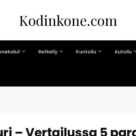
Kodinkone.com
onekalut
Retkeily
Kuntoilu
Autoilu
ri – Vertailussa 5 par