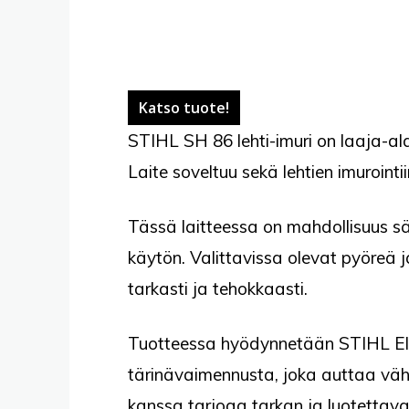
Katso tuote!
STIHL SH 86 lehti-imuri on laaja-ala
Laite soveltuu sekä lehtien imurointii
Tässä laitteessa on mahdollisuus s
käytön. Valittavissa olevat pyöreä ja
tarkasti ja tehokkaasti.
Tuotteessa hyödynnetään STIHL Elas
tärinävaimennusta, joka auttaa vä
kanssa tarjoaa tarkan ja luotettava