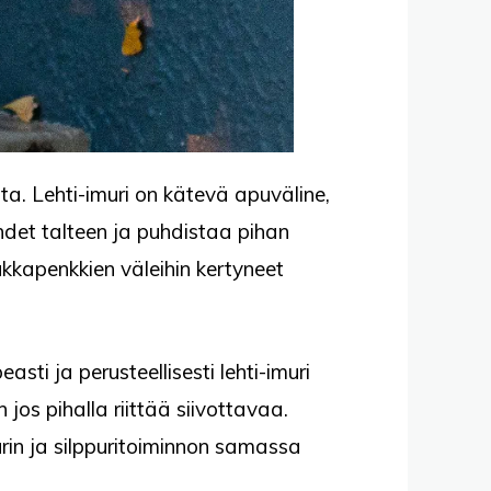
ta. Lehti-imuri on kätevä apuväline,
hdet talteen ja puhdistaa pihan
kkapenkkien väleihin kertyneet
sti ja perusteellisesti lehti-imuri
os pihalla riittää siivottavaa.
urin ja silppuritoiminnon samassa