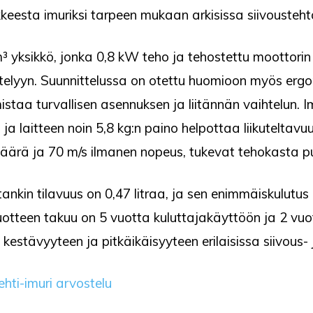
kkeesta imuriksi tarpeen mukaan arkisissa siivousteht
m³ yksikkö, jonka 0,8 kW teho ja tehostettu moottori
ittelyyn. Suunnittelussa on otettu huomioon myös ergo
mistaa turvallisen asennuksen ja liitännän vaihtelun. 
 laitteen noin 5,8 kg:n paino helpottaa liikuteltavuu
äärä ja 70 m/s ilmanen nopeus, tukevat tehokasta p
nkin tilavuus on 0,47 litraa, ja sen enimmäiskulutus 
Tuotteen takuu on 5 vuotta kuluttajakäyttöön ja 2 v
kestävyyteen ja pitkäikäisyyteen erilaisissa siivous- 
hti-imuri arvostelu