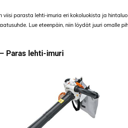
 viisi parasta lehti-imuria eri kokoluokista ja hintalu
aatusuhde. Lue eteenpäin, niin löydät juuri omalle pi
 – Paras lehti-imuri