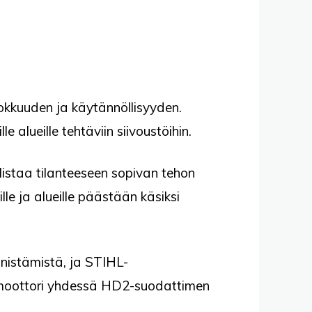
hokkuuden ja käytännöllisyyden.
e alueille tehtäviin siivoustöihin.
istaa tilanteeseen sopivan tehon
lle ja alueille päästään käsiksi
nistämistä, ja STIHL-
-moottori yhdessä HD2-suodattimen