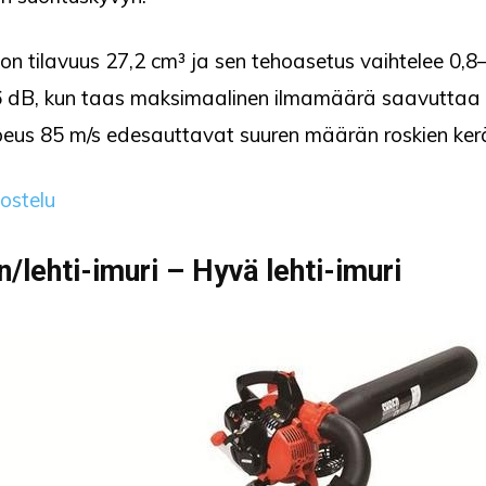
a on tilavuus 27,2 cm³ ja sen tehoasetus vaihtelee 0,
06 dB, kun taas maksimaalinen ilmamäärä saavuttaa 8
nopeus 85 m/s edesauttavat suuren määrän roskien ke
vostelu
/lehti-imuri – Hyvä lehti-imuri