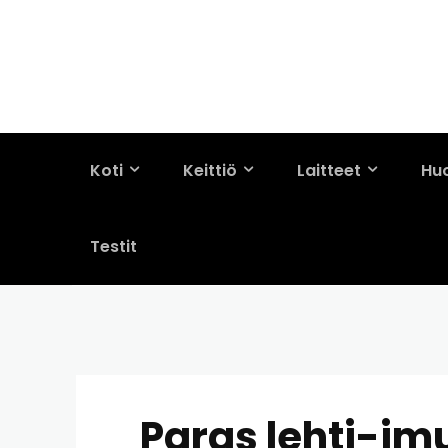
Koti
Keittiö
Laitteet
Hu
Testit
Paras lehti-imu