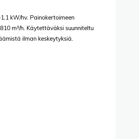
8–1,1 kW/hv. Painokertoimeen
10 m³/h. Käytettäväksi suunniteltu
räämistä ilman keskeytyksiä.