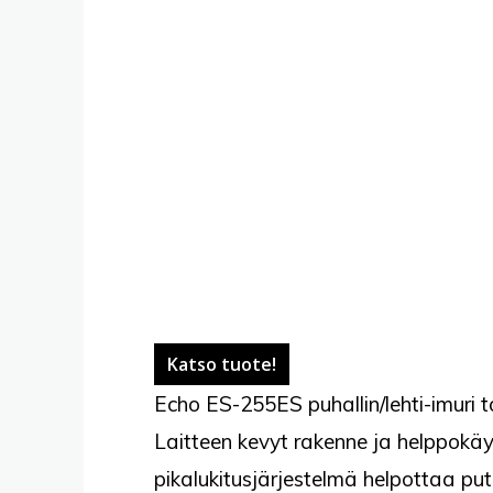
Katso tuote!
Echo ES-255ES puhallin/lehti-imuri t
Laitteen kevyt rakenne ja helppokä
pikalukitusjärjestelmä helpottaa pu