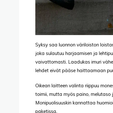
Syksy saa luonnon väriloiston loista
joka sulautuu harjaamisen ja lehtip
vaivattomasti. Laadukas imuri vähe
lehdet eivät pääse haittaamaan puu
Oikean laitteen valinta riippuu mones
toimii, mutta myös paino, melutaso j
Monipuolisuuskin kannattaa huomioid
paketissa.