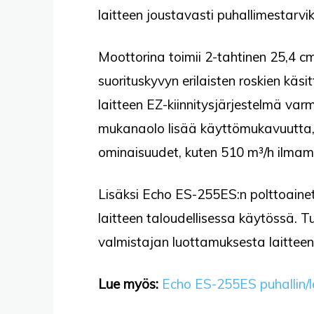
laitteen joustavasti puhallimestarvi
Moottorina toimii 2-tahtinen 25,4 c
suorituskyvyn erilaisten roskien käs
laitteen EZ-kiinnitysjärjestelmä var
mukanaolo lisää käyttömukavuutta, ja
ominaisuudet, kuten 510 m³/h ilmam
Lisäksi Echo ES-255ES:n polttoaineta
laitteen taloudellisessa käytössä. 
valmistajan luottamuksesta laitteen 
Lue myös:
Echo ES-255ES puhallin/le