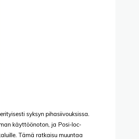
rityisesti syksyn pihasiivouksissa.
man käyttöönoton, ja Posi-loc-
ökaluille. Tämä ratkaisu muuntaa