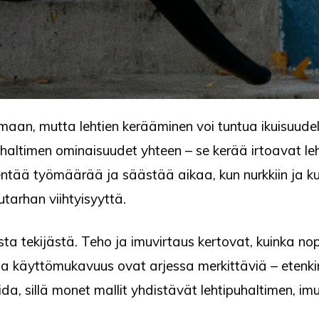
maan, mutta lehtien kerääminen voi tuntua ikuisuudel
uhaltimen ominaisuudet yhteen – se kerää irtoavat le
ntää työmäärää ja säästää aikaa, kun nurkkiin ja ku
tarhan viihtyisyyttä.
ta tekijästä. Teho ja imuvirtaus kertovat, kuinka nopea
a käyttömukavuus ovat arjessa merkittäviä – etenkin j
a, sillä monet mallit yhdistävät lehtipuhaltimen, im