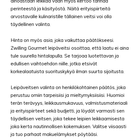
ainoastaan leikkaa vaan myös kertoo tarinaa
perinteestä ja käsityöstä. Näitä erityispiirteitä
arvostavalle kulinaristille tällainen veitsi voi olla
täydellinen valinta.
Hinta on myös asia, joka vaikuttaa päätökseesi.
Zwilling Gourmet leipäveitsi osoittaa, että laatu ei aina
tule suurella hintalapulla. Se tarjoaa luotettavan ja
edullisen vaihtoehdon niille, jotka etsivät
korkealaatuista suorituskykyä ilman suurta sijoitusta.
Leipäveitsen valinta on henkilökohtainen päätös, joka
perustuu omiin tarpeisiisi ja mieltymyksiisiisi. Huomioi
terän terävyys, leikkausmukavuus, valmistusmateriaali
ja erityispiirteet sekä budjetti, ja löydät varmasti sen
täydellisen veitsen, joka tekee leipien leikkaamisesta
joka kerta nautinnollisen kokemuksen. Valitse viisaasti
ja tuo parhaat makuelämykset pöytääsi.