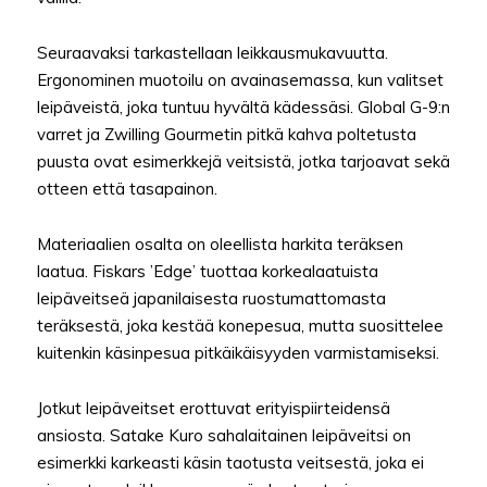
Seuraavaksi tarkastellaan leikkausmukavuutta.
Ergonominen muotoilu on avainasemassa, kun valitset
leipäveistä, joka tuntuu hyvältä kädessäsi. Global G-9:n
varret ja Zwilling Gourmetin pitkä kahva poltetusta
puusta ovat esimerkkejä veitsistä, jotka tarjoavat sekä
otteen että tasapainon.
Materiaalien osalta on oleellista harkita teräksen
laatua. Fiskars ’Edge’ tuottaa korkealaatuista
leipäveitseä japanilaisesta ruostumattomasta
teräksestä, joka kestää konepesua, mutta suosittelee
kuitenkin käsinpesua pitkäikäisyyden varmistamiseksi.
Jotkut leipäveitset erottuvat erityispiirteidensä
ansiosta. Satake Kuro sahalaitainen leipäveitsi on
esimerkki karkeasti käsin taotusta veitsestä, joka ei