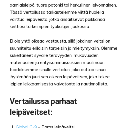
aamiaisleipä, tuore patonki tai herkullinen leivonnainen.
Tässä vertailussa tarkastelemme viittä huolella
valittua leipäveistä, jotka ansaitsevat paikkansa
keittiösi tärkeimpien työkalujen joukossa.
Ei ole yhtä oikeaa vastausta, sillä jokainen veitsi on
suunniteltu erilaisiin tarpeisiin ja mieltymyksiin. Olemme
sukeltaneet syvälle terävyyden, mukavuuden,
materiaalien ja erityisominaisuuksien maailmaan
tuodaksemme sinulle vertailun, joka auttaa sinua
löytämään juuri sen oikean leipäveitsen, joka tekee
leipien leikkaamisesta vaivatonta ja nautinnollista.
Vertailussa parhaat
leipäveitset:
Global G-9
– Paras leipäveitsi.