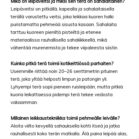
Mikä on leipäveitsi ja miksi sen terä on sahalaitainen?
Leipäveitsi on pitkällä, kapealla ja sahalaitaisella
terällä varustettu veitsi, joka leikkaa kuoren halki
puristamatta pehmeää sisusta kasaan. Sahalaita
tarttuu kuoreen pieniltä pisteiltä ja etenee
materiaalissa rauhallisella sahaliikkeellä, mikä
vähentää murenemista ja tekee viipaleesta siistin.
Kuinka pitkä terä toimii kotikeittiössä parhaiten?
Useimmille riittää noin 20–26 senttimetrin pituinen
terä, joka yltää helposti limpun ja patongin yli.
Lyhyempi terä sopii pieneen ruisleipään, mutta pitkiä
kuoria leikattaessa pidempi terä tekee vedosta
vakaamman.
Millainen leikkaustekniikka toimii pehmeälle leivälle?
Aloita viilto kevyellä sahauksella kohti itseä ja jatka
rauhallisesti koko terän matkalla. Älä paina leipää alas,