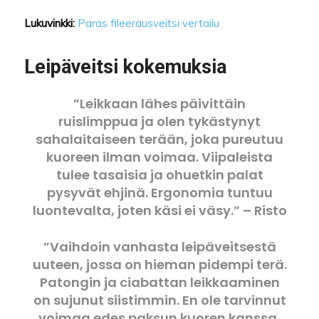
Lukuvinkki:
Paras fileerausveitsi vertailu
Leipäveitsi kokemuksia
”Leikkaan lähes päivittäin
ruislimppua ja olen tykästynyt
sahalaitaiseen terään, joka pureutuu
kuoreen ilman voimaa. Viipaleista
tulee tasaisia ja ohuetkin palat
pysyvät ehjinä. Ergonomia tuntuu
luontevalta, joten käsi ei väsy.” – Risto
”Vaihdoin vanhasta leipäveitsestä
uuteen, jossa on hieman pidempi terä.
Patongin ja ciabattan leikkaaminen
on sujunut siistimmin. En ole tarvinnut
voimaa edes paksun kuoren kanssa,