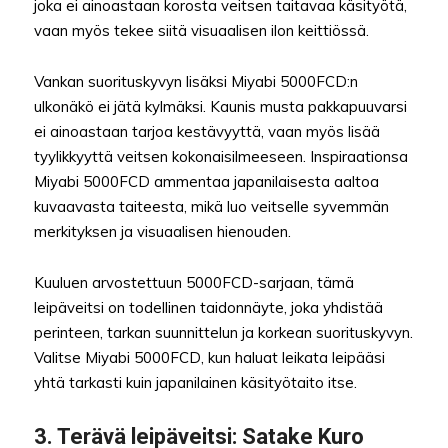
joka ei ainoastaan korosta veitsen taitavaa käsityötä,
vaan myös tekee siitä visuaalisen ilon keittiössä.
Vankan suorituskyvyn lisäksi Miyabi 5000FCD:n
ulkonäkö ei jätä kylmäksi. Kaunis musta pakkapuuvarsi
ei ainoastaan tarjoa kestävyyttä, vaan myös lisää
tyylikkyyttä veitsen kokonaisilmeeseen. Inspiraationsa
Miyabi 5000FCD ammentaa japanilaisesta aaltoa
kuvaavasta taiteesta, mikä luo veitselle syvemmän
merkityksen ja visuaalisen hienouden.
Kuuluen arvostettuun 5000FCD-sarjaan, tämä
leipäveitsi on todellinen taidonnäyte, joka yhdistää
perinteen, tarkan suunnittelun ja korkean suorituskyvyn.
Valitse Miyabi 5000FCD, kun haluat leikata leipääsi
yhtä tarkasti kuin japanilainen käsityötaito itse.
3.
Terävä leipäveitsi
: Satake Kuro