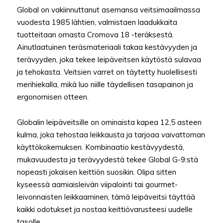
Global on vakiinnuttanut asemansa veitsimaailmassa
vuodesta 1985 lähtien, valmistaen laadukkaita
tuotteitaan omasta Cromova 18 -teräksestä.
Ainutlaatuinen teräsmateriaali takaa kestävyyden ja
terävyyden, joka tekee leipäveitsen käytöstä sulavaa
ja tehokasta. Veitsien varret on täytetty huolellisesti
merihiekalla, mikä luo niille täydellisen tasapainon ja
ergonomisen otteen.
Globalin leipäveitsille on ominaista kapea 12,5 asteen
kulma, joka tehostaa leikkausta ja tarjoaa vaivattoman
käyttökokemuksen. Kombinaatio kestävyydestä,
mukavuudesta ja terävyydestä tekee Global G-9:stä
nopeasti jokaisen keittiön suosikin. Olipa sitten
kyseessä aamiaisleivän viipalointi tai gourmet-
leivonnaisten leikkaaminen, tämä leipäveitsi täyttää
kaikki odotukset ja nostaa keittiövarusteesi uudelle
tasolle.