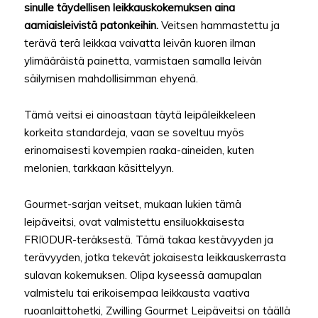
sinulle täydellisen leikkauskokemuksen aina
aamiaisleivistä patonkeihin.
Veitsen hammastettu ja
terävä terä leikkaa vaivatta leivän kuoren ilman
ylimääräistä painetta, varmistaen samalla leivän
säilymisen mahdollisimman ehyenä.
Tämä veitsi ei ainoastaan täytä leipäleikkeleen
korkeita standardeja, vaan se soveltuu myös
erinomaisesti kovempien raaka-aineiden, kuten
melonien, tarkkaan käsittelyyn.
Gourmet-sarjan veitset, mukaan lukien tämä
leipäveitsi, ovat valmistettu ensiluokkaisesta
FRIODUR-teräksestä. Tämä takaa kestävyyden ja
terävyyden, jotka tekevät jokaisesta leikkauskerrasta
sulavan kokemuksen. Olipa kyseessä aamupalan
valmistelu tai erikoisempaa leikkausta vaativa
ruoanlaittohetki, Zwilling Gourmet Leipäveitsi on täällä