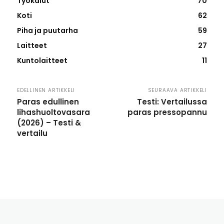
Työkalut
70
Koti
62
Piha ja puutarha
59
Laitteet
27
Kuntolaitteet
11
EDELLINEN ARTIKKELI
SEURAAVA ARTIKKELI
Paras edullinen
Testi: Vertailussa
lihashuoltovasara
paras pressopannu
(2026) – Testi &
vertailu