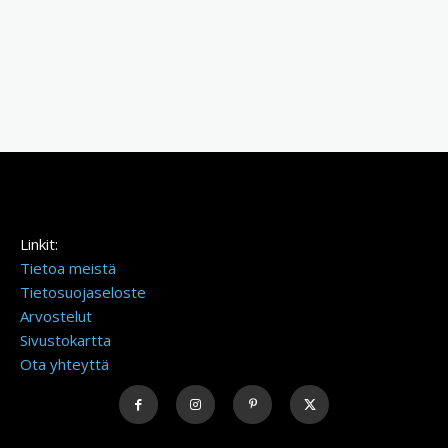
Linkit:
Tietoa meistä
Tietosuojaseloste
Arvostelut
Sivustokartta
Ota yhteyttä