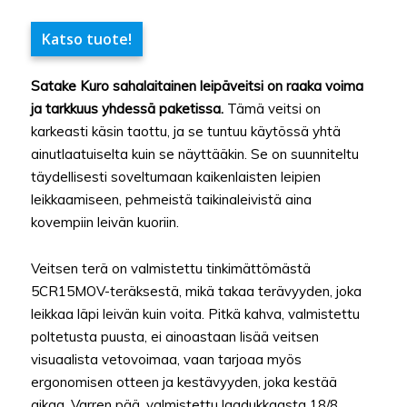
Katso tuote!
Satake Kuro sahalaitainen leipäveitsi on raaka voima
ja tarkkuus yhdessä paketissa.
Tämä veitsi on
karkeasti käsin taottu, ja se tuntuu käytössä yhtä
ainutlaatuiselta kuin se näyttääkin. Se on suunniteltu
täydellisesti soveltumaan kaikenlaisten leipien
leikkaamiseen, pehmeistä taikinaleivistä aina
kovempiin leivän kuoriin.
Veitsen terä on valmistettu tinkimättömästä
5CR15MOV-teräksestä, mikä takaa terävyyden, joka
leikkaa läpi leivän kuin voita. Pitkä kahva, valmistettu
poltetusta puusta, ei ainoastaan lisää veitsen
visuaalista vetovoimaa, vaan tarjoaa myös
ergonomisen otteen ja kestävyyden, joka kestää
aikaa. Varren pää, valmistettu laadukkaasta 18/8