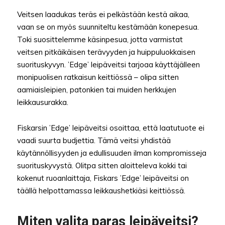
Veitsen laadukas teräs ei pelkästään kestä aikaa,
vaan se on myös suunniteltu kestämään konepesua.
Toki suosittelemme käsinpesua, jotta varmistat
veitsen pitkäikäisen terävyyden ja huippuluokkaisen
suorituskyvyn. ’Edge’ leipäveitsi tarjoaa käyttäjälleen
monipuolisen ratkaisun keittiössä – olipa sitten
aamiaisleipien, patonkien tai muiden herkkujen
leikkausurakka.
Fiskarsin ’Edge’ leipäveitsi osoittaa, että laatutuote ei
vaadi suurta budjettia. Tämä veitsi yhdistää
käytännöllisyyden ja edullisuuden ilman kompromisseja
suorituskyvystä. Olitpa sitten aloitteleva kokki tai
kokenut ruoanlaittaja, Fiskars ’Edge’ leipäveitsi on
täällä helpottamassa leikkaushetkiäsi keittiössä.
Miten valita paras leipäveitsi?