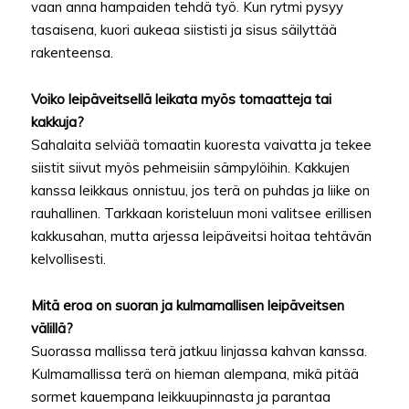
vaan anna hampaiden tehdä työ. Kun rytmi pysyy
tasaisena, kuori aukeaa siististi ja sisus säilyttää
rakenteensa.
Voiko leipäveitsellä leikata myös tomaatteja tai
kakkuja?
Sahalaita selviää tomaatin kuoresta vaivatta ja tekee
siistit siivut myös pehmeisiin sämpylöihin. Kakkujen
kanssa leikkaus onnistuu, jos terä on puhdas ja liike on
rauhallinen. Tarkkaan koristeluun moni valitsee erillisen
kakkusahan, mutta arjessa leipäveitsi hoitaa tehtävän
kelvollisesti.
Mitä eroa on suoran ja kulmamallisen leipäveitsen
välillä?
Suorassa mallissa terä jatkuu linjassa kahvan kanssa.
Kulmamallissa terä on hieman alempana, mikä pitää
sormet kauempana leikkuupinnasta ja parantaa