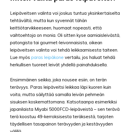
Leipäveitsen valinta voi joskus tuntua yksinkertaiselta
tehtävältä, mutta kun syvennät tähän
keittiötarvikkeeseen, huomaat nopeasti, että
vaihtoehtoja on monia. Oli sitten kyse aamiaisleivästä,
patongista tai gourmet-leivonnaisista, oikean
leipäveitsen valinta voi tehdä leikkaamisesta taiteen.
Lue myös
paras leipäkone
vertailu, jos haluat tehdä
herkullisen tuoreet leivät yhdellä painahduksella.
Ensimmäinen seikka, joka nousee esiin, on terän
terävyys. Paras leipäveitsi leikkaa läpi kuoren kuin
voita, mutta säilyttää samalla leivän pehmeän
sisuksen koskemattomana. Katsotaanpa esimerkiksi
japanilaista Miyabi 5000FCD-leipäveistä – sen terävä
terä koostuu 49-kerroksisesta teräksestä, tarjoten
täydellisen tasapainon terävyyden ja kestävyyden
välillä.