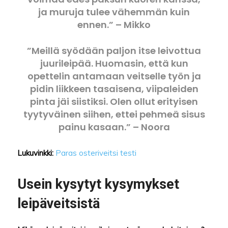
ja muruja tulee vähemmän kuin
ennen.” – Mikko
”Meillä syödään paljon itse leivottua
juurileipää. Huomasin, että kun
opettelin antamaan veitselle työn ja
pidin liikkeen tasaisena, viipaleiden
pinta jäi siistiksi. Olen ollut erityisen
tyytyväinen siihen, ettei pehmeä sisus
painu kasaan.” – Noora
Lukuvinkki:
Paras osteriveitsi testi
Usein kysytyt kysymykset
leipäveitsistä