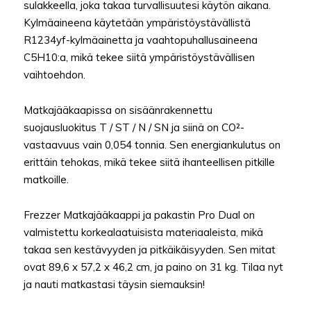
sulakkeella, joka takaa turvallisuutesi käytön aikana.
Kylmäaineena käytetään ympäristöystävällistä
R1234yf-kylmäainetta ja vaahtopuhallusaineena
C5H10:a, mikä tekee siitä ympäristöystävällisen
vaihtoehdon.
Matkajääkaapissa on sisäänrakennettu
suojausluokitus T / ST / N / SN ja siinä on CO²-
vastaavuus vain 0,054 tonnia. Sen energiankulutus on
erittäin tehokas, mikä tekee siitä ihanteellisen pitkille
matkoille.
Frezzer Matkajääkaappi ja pakastin Pro Dual on
valmistettu korkealaatuisista materiaaleista, mikä
takaa sen kestävyyden ja pitkäikäisyyden. Sen mitat
ovat 89,6 x 57,2 x 46,2 cm, ja paino on 31 kg. Tilaa nyt
ja nauti matkastasi täysin siemauksin!