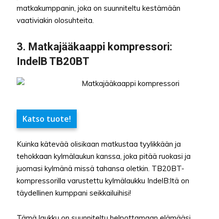
matkakumppanin, joka on suunniteltu kestämään
vaativiakin olosuhteita.
3. Matkajääkaappi kompressori:
IndelB TB20BT
Katso tuote!
Kuinka kätevää olisikaan matkustaa tyylikkään ja
tehokkaan kylmälaukun kanssa, joka pitää ruokasi ja
juomasi kylmänä missä tahansa oletkin. TB20BT-
kompressorilla varustettu kylmälaukku IndelB:ltä on
täydellinen kumppani seikkailuihisi!
Tämä laukku on suunniteltu helpottamaan elämääsi,