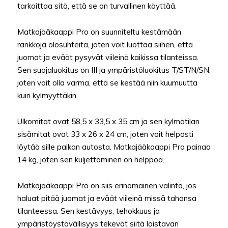
tarkoittaa sitä, että se on turvallinen käyttää.
Matkajääkaappi Pro on suunniteltu kestämään
rankkoja olosuhteita, joten voit luottaa siihen, että
juomat ja eväät pysyvät viileinä kaikissa tilanteissa.
Sen suojaluokitus on III ja ympäristöluokitus T/ST/N/SN,
joten voit olla varma, että se kestää niin kuumuutta
kuin kylmyyttäkin.
Ulkomitat ovat 58,5 x 33,5 x 35 cm ja sen kylmätilan
sisämitat ovat 33 x 26 x 24 cm, joten voit helposti
löytää sille paikan autosta. Matkajääkaappi Pro painaa
14 kg, joten sen kuljettaminen on helppoa.
Matkajääkaappi Pro on siis erinomainen valinta, jos
haluat pitää juomat ja eväät viileinä missä tahansa
tilanteessa. Sen kestävyys, tehokkuus ja
ympäristöystävällisyys tekevät siitä loistavan