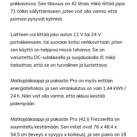
pakkasessa. Sen tilavuus on 42 litraa, mikä riittää jopa
71 tölkin säilyttämiseen, joten voit olla varma, että
juomasi pysyvät kylminä.
Laitteen voi liittää joko auton 12 V tai 24 V
pistokkeeseen, tai suoraan kotisi verkkovirtaan, joten
sen käyttö on helppoa missä tahansa. Se on
varustettu DC-sulakkeella ja suojaluokalla III, mikä
tarkoittaa, että se on turvallinen ja luotettava.
Matkajääkaappi ja pakastin Pro on myös erittäin
energiatehokas, ja sen virrankulutus on vain 1,44 kWh /
24 h. Näin voit olla varma, että akkusi kestää
pidempään.
Matkajääkaappi ja pakastin Pro (42 l) Frezzeriltä on
suunniteltu kestämään. Sen mitat ovat 76 x 48,4 x
54,5 cm (leveys x syvyys x korkeus), ja sen paino on 18