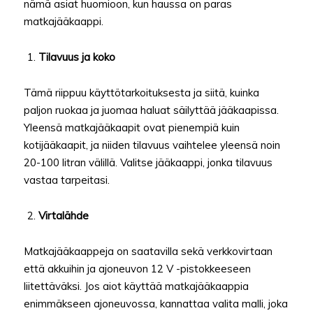
nämä asiat huomioon, kun haussa on paras
matkajääkaappi.
Tilavuus ja koko
Tämä riippuu käyttötarkoituksesta ja siitä, kuinka
paljon ruokaa ja juomaa haluat säilyttää jääkaapissa.
Yleensä matkajääkaapit ovat pienempiä kuin
kotijääkaapit, ja niiden tilavuus vaihtelee yleensä noin
20-100 litran välillä. Valitse jääkaappi, jonka tilavuus
vastaa tarpeitasi.
Virtalähde
Matkajääkaappeja on saatavilla sekä verkkovirtaan
että akkuihin ja ajoneuvon 12 V -pistokkeeseen
liitettäväksi. Jos aiot käyttää matkajääkaappia
enimmäkseen ajoneuvossa, kannattaa valita malli, joka