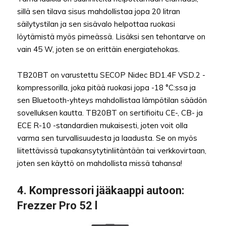
sillä sen tilava sisus mahdollistaa jopa 20 litran
säilytystilan ja sen sisävalo helpottaa ruokasi
löytämistä myös pimeässä. Lisäksi sen tehontarve on
vain 45 W, joten se on erittäin energiatehokas.
TB20BT on varustettu SECOP Nidec BD1.4F VSD.2 -
kompressorilla, joka pitää ruokasi jopa -18 °C:ssa ja
sen Bluetooth-yhteys mahdollistaa lämpötilan säädön
sovelluksen kautta. TB20BT on sertifioitu CE-, CB- ja
ECE R-10 -standardien mukaisesti, joten voit olla
varma sen turvallisuudesta ja laadusta. Se on myös
liitettävissä tupakansytytinliitäntään tai verkkovirtaan,
joten sen käyttö on mahdollista missä tahansa!
4. Kompressori jääkaappi autoon:
Frezzer Pro 52 l