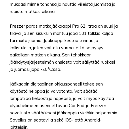
mukaasi minne tahansa ja nauttia viileistä juomista ja
ruoista matkasi aikana.
Frezzer paras matkajääkaappi Pro 62 litraa on suuri ja
tilava, ja sen sisuksiin mahtuu jopa 101 tölkkiä kaljaa
tai muita juomia. Jääkaappi kestää tärinää ja
kallistuksia, joten voit olla varma, että se pysyy
paikallaan matkan aikana. Sen tehokkaan
jäähdytysjärjestelmän ansiosta voit säilyttää ruokasi
ja juomasi jopa -20°C:ssa.
Jääkaapin digitaalinen ohjauspaneeli tekee sen
käytöstä helppoa ja vaivatonta. Voit säätää
lämpötilaa helposti ja nopeasti, ja voit myös käyttää
älypuhelimeen asennettavaa Car Fridge Freezer -
sovellusta säätääksesi jääkaappia vieläkin helpommin.
Sovellus on saatavilla sekä iOS- että Android-
laitteisiin.