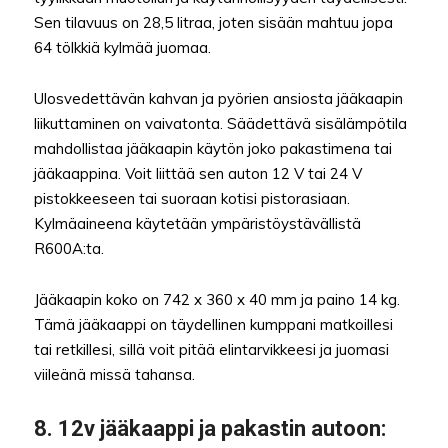
Sen tilavuus on 28,5 litraa, joten sisään mahtuu jopa
64 tölkkiä kylmää juomaa.
Ulosvedettävän kahvan ja pyörien ansiosta jääkaapin
liikuttaminen on vaivatonta. Säädettävä sisälämpötila
mahdollistaa jääkaapin käytön joko pakastimena tai
jääkaappina. Voit liittää sen auton 12 V tai 24 V
pistokkeeseen tai suoraan kotisi pistorasiaan.
Kylmäaineena käytetään ympäristöystävällistä
R600A:ta.
Jääkaapin koko on 742 x 360 x 40 mm ja paino 14 kg.
Tämä jääkaappi on täydellinen kumppani matkoillesi
tai retkillesi, sillä voit pitää elintarvikkeesi ja juomasi
viileänä missä tahansa.
8. 12v jääkaappi ja pakastin autoon: