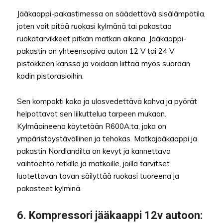
Jääkaappi-pakastimessa on säädettävä sisälämpötila,
joten voit pitää ruokasi kylmänä tai pakastaa
ruokatarvikkeet pitkän matkan aikana. Jääkaappi-
pakastin on yhteensopiva auton 12 V tai 24 V
pistokkeen kanssa ja voidaan liittää myös suoraan
kodin pistorasioihin.
Sen kompakti koko ja ulosvedettävä kahva ja pyörät
helpottavat sen liikuttelua tarpeen mukaan.
Kylmäaineena käytetään R600A:ta, joka on
ympäristöystävällinen ja tehokas. Matkajääkaappi ja
pakastin Nordlandilta on kevyt ja kannettava
vaihtoehto retkille ja matkoille, joilla tarvitset
luotettavan tavan säilyttää ruokasi tuoreena ja
pakasteet kylminä.
6. Kompressori jääkaappi 12v autoon: