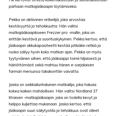
parhaan matkajääkaapin löytämiseksi.
Pekka on aktiivinen retkeilijä, joka arvostaa
kestävyyttä ja tehokkuutta. Hän valitsi
matkajääkaapikseen Frezzer pro -mallin, joka on
erittäin kestävä ja suorituskykyinen. Pekka kertoo, että
jääkaapin akkukapasiteetti kestää pitkiäkin retkiä ja
ruoka säilyy hyvin koko matkan ajan. Pekka on myös
tyytyväinen siihen, että jääkaappi toimii hiljaisesti ja
häiriöttömästi sekä mahtuu hänen e-sarjalaisen
farmari mersunsa takakonttiin vaivatta.
Jaska on seikkailunhaluinen matkailija, joka haluaa
kokea kaiken mahdollisen. Hän valitsi Nordland 37
litraisen -matkajääkaapin, joka on todella kevyt ja
helppo kuljettaa mukanaan. Jaska kertoo, että
jääkaapin suuri säilytystila ja tehokkuus ovat olleet