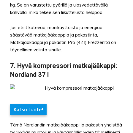
kg. Se on varustettu pyörillä ja ulosvedettävällä
kahvalla, mikä tekee sen liikuttelusta helppoa.
Jos etsit kätevää, monikäyttöistä ja energiaa
säästävää matkajääkaappia ja pakastinta,
Matkajääkaappi ja pakastin Pro (42 l) Frezzeriltä on
täydellinen valinta sinulle.
7. Hyvä kompressori matkajääkappi:
Nordland 37 l
Katso tuote!
Tämä Nordlandin matkajääkaappi ja pakastin yhdistää
tyylikkään muotoilun ja käytännöllisyyden täydellisesti.