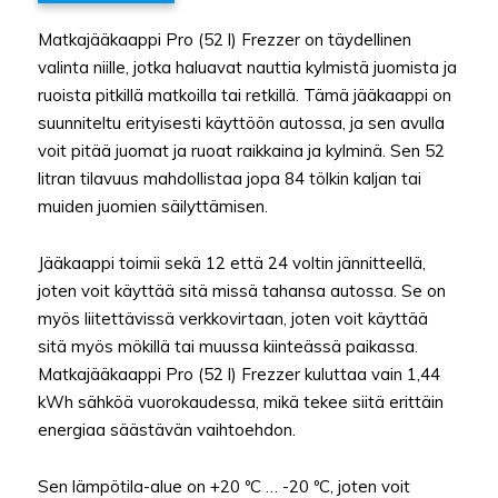
Matkajääkaappi Pro (52 l) Frezzer on täydellinen
valinta niille, jotka haluavat nauttia kylmistä juomista ja
ruoista pitkillä matkoilla tai retkillä. Tämä jääkaappi on
suunniteltu erityisesti käyttöön autossa, ja sen avulla
voit pitää juomat ja ruoat raikkaina ja kylminä. Sen 52
litran tilavuus mahdollistaa jopa 84 tölkin kaljan tai
muiden juomien säilyttämisen.
Jääkaappi toimii sekä 12 että 24 voltin jännitteellä,
joten voit käyttää sitä missä tahansa autossa. Se on
myös liitettävissä verkkovirtaan, joten voit käyttää
sitä myös mökillä tai muussa kiinteässä paikassa.
Matkajääkaappi Pro (52 l) Frezzer kuluttaa vain 1,44
kWh sähköä vuorokaudessa, mikä tekee siitä erittäin
energiaa säästävän vaihtoehdon.
Sen lämpötila-alue on +20 ºC … -20 ºC, joten voit