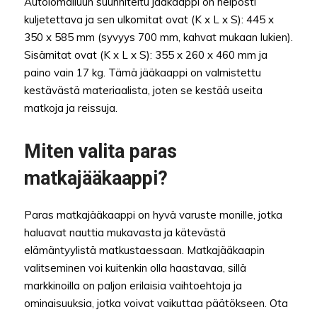
Autolomailuun suunniteltu jääkaappi on helposti
kuljetettava ja sen ulkomitat ovat (K x L x S): 445 x
350 x 585 mm (syvyys 700 mm, kahvat mukaan lukien).
Sisämitat ovat (K x L x S): 355 x 260 x 460 mm ja
paino vain 17 kg. Tämä jääkaappi on valmistettu
kestävästä materiaalista, joten se kestää useita
matkoja ja reissuja.
Miten valita paras
matkajääkaappi?
Paras matkajääkaappi on hyvä varuste monille, jotka
haluavat nauttia mukavasta ja kätevästä
elämäntyylistä matkustaessaan. Matkajääkaapin
valitseminen voi kuitenkin olla haastavaa, sillä
markkinoilla on paljon erilaisia vaihtoehtoja ja
ominaisuuksia, jotka voivat vaikuttaa päätökseen. Ota