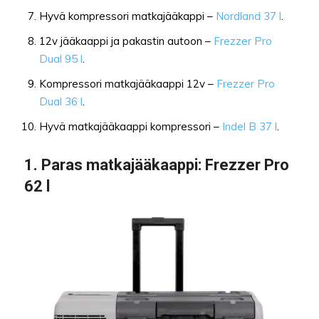
Hyvä kompressori matkajääkappi –
Nordland 37 l
.
12v jääkaappi ja pakastin autoon –
Frezzer Pro
Dual 95 l
.
Kompressori matkajääkaappi 12v –
Frezzer Pro
Dual 36 l
.
Hyvä matkajääkaappi kompressori –
Indel B 37 l
.
1. Paras matkajääkaappi: Frezzer Pro
62 l