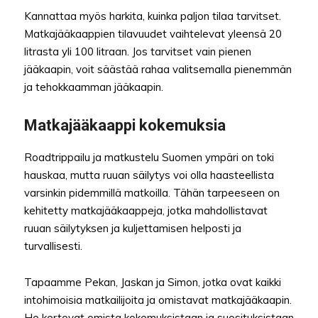
Kannattaa myös harkita, kuinka paljon tilaa tarvitset.
Matkajääkaappien tilavuudet vaihtelevat yleensä 20
litrasta yli 100 litraan. Jos tarvitset vain pienen
jääkaapin, voit säästää rahaa valitsemalla pienemmän
ja tehokkaamman jääkaapin.
Matkajääkaappi kokemuksia
Roadtrippailu ja matkustelu Suomen ympäri on toki
hauskaa, mutta ruuan säilytys voi olla haasteellista
varsinkin pidemmillä matkoilla. Tähän tarpeeseen on
kehitetty matkajääkaappeja, jotka mahdollistavat
ruuan säilytyksen ja kuljettamisen helposti ja
turvallisesti.
Tapaamme Pekan, Jaskan ja Simon, jotka ovat kaikki
intohimoisia matkailijoita ja omistavat matkajääkaapin.
He kertovat omista kokemuksistaan ja suosituksistaan