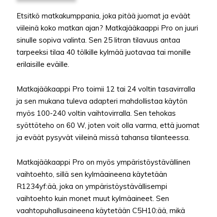
Etsitkö matkakumppania, joka pitää juomat ja eväät
viileinä koko matkan ajan? Matkajääkaappi Pro on juuri
sinulle sopiva valinta. Sen 25 litran tilavuus antaa
tarpeeksi tilaa 40 tölkille kylmää juotavaa tai monille
erilaisille eväille.
Matkajääkaappi Pro toimii 12 tai 24 voltin tasavirralla
ja sen mukana tuleva adapteri mahdollistaa käytön
myös 100-240 voltin vaihtovirralla. Sen tehokas
syöttöteho on 60 W, joten voit olla varma, että juomat
ja eväät pysyvät viileinä missä tahansa tilanteessa.
Matkajääkaappi Pro on myös ympäristöystävällinen
vaihtoehto, sillä sen kylmäaineena käytetään
R1234yf:ää, joka on ympäristöystävällisempi
vaihtoehto kuin monet muut kylmäaineet. Sen
vaahtopuhallusaineena käytetään C5H10:ää, mikä