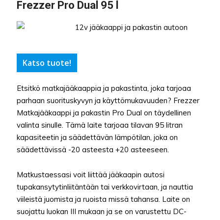
Frezzer Pro Dual 95 l
Katso tuote!
Etsitkö matkajääkaappia ja pakastinta, joka tarjoaa
parhaan suorituskyvyn ja käyttömukavuuden? Frezzer
Matkajääkaappi ja pakastin Pro Dual on täydellinen
valinta sinulle. Tämä laite tarjoaa tilavan 95 litran
kapasiteetin ja säädettävän lämpötilan, joka on
säädettävissä -20 asteesta +20 asteeseen.
Matkustaessasi voit liittää jääkaapin autosi
tupakansytytinliitäntään tai verkkovirtaan, ja nauttia
viileistä juomista ja ruoista missä tahansa. Laite on
suojattu luokan III mukaan ja se on varustettu DC-