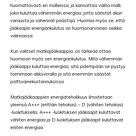
huomattavasti eri malleissa, ja kannattaa valita malli,
joka kuluttaa vähemmän energiaa, jotta säästät akun
varausta ja vähennät päästöjä. Huomioi myös se, että
jääkaapin energiankulutus on huomionarvoinen seikka
valinnassa.
Kun valitset matkajääkaappia, on tärkeää ottaa
huomioon myös sen energiankulutus. Mitä vähemmän
jääkaappi kuluttaa energiaa, sitä pidempään se pystyy
toimimaan akkuvirralla ja sitä enemmän säästät
polttoainekustannuksissa.
Matkajääkaappien energiatehokkuus ilmoitetaan
yleensä A+++ (erittäin tehokas) – D (vähiten tehokas)
-luokituksella. A+++ -luokituksen jääkaapit kuluttavat
vähiten energiaa ja D-luokituksen jääkaapit kuluttavat
eniten energiaa.