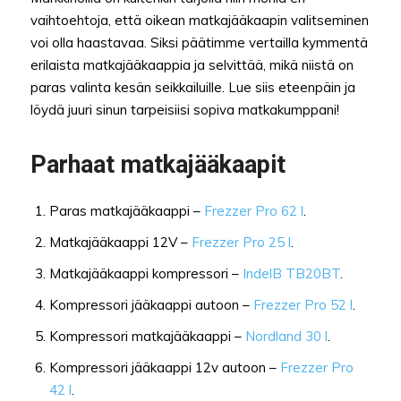
vaihtoehtoja, että oikean matkajääkaapin valitseminen
voi olla haastavaa. Siksi päätimme vertailla kymmentä
erilaista matkajääkaappia ja selvittää, mikä niistä on
paras valinta kesän seikkailuille. Lue siis eteenpäin ja
löydä juuri sinun tarpeisiisi sopiva matkakumppani!
Parhaat matkajääkaapit
Paras matkajääkaappi –
Frezzer Pro 62 l
.
Matkajääkaappi 12V –
Frezzer Pro 25 l
.
Matkajääkaappi kompressori –
IndelB TB20BT
.
Kompressori jääkaappi autoon –
Frezzer Pro 52 l
.
Kompressori matkajääkaappi –
Nordland 30 l
.
Kompressori jääkaappi 12v autoon –
Frezzer Pro
42 l
.