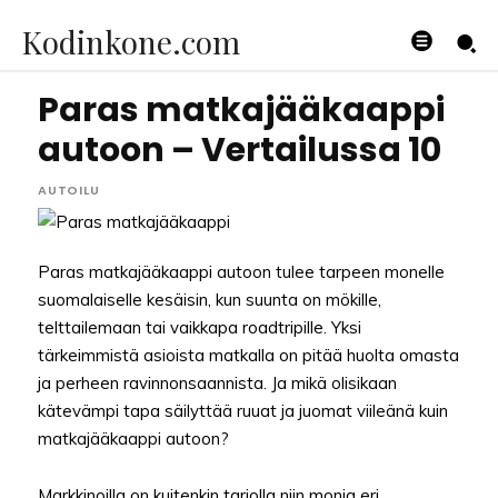
Kodinkone.com
Paras matkajääkaappi
autoon – Vertailussa 10
AUTOILU
Paras matkajääkaappi autoon tulee tarpeen monelle
suomalaiselle kesäisin, kun suunta on mökille,
telttailemaan tai vaikkapa roadtripille. Yksi
tärkeimmistä asioista matkalla on pitää huolta omasta
ja perheen ravinnonsaannista. Ja mikä olisikaan
kätevämpi tapa säilyttää ruuat ja juomat viileänä kuin
matkajääkaappi autoon?
Markkinoilla on kuitenkin tarjolla niin monia eri