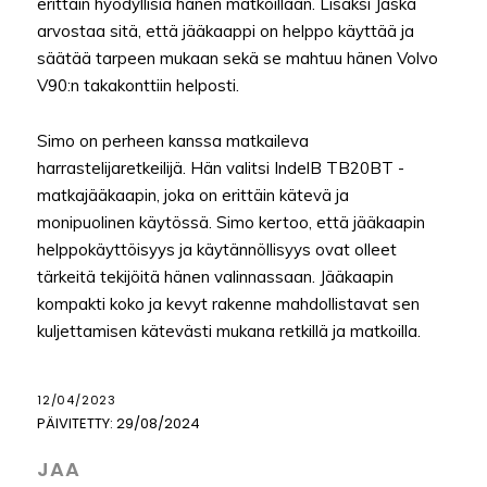
erittäin hyödyllisiä hänen matkoillaan. Lisäksi Jaska
arvostaa sitä, että jääkaappi on helppo käyttää ja
säätää tarpeen mukaan sekä se mahtuu hänen Volvo
V90:n takakonttiin helposti.
Simo on perheen kanssa matkaileva
harrastelijaretkeilijä. Hän valitsi IndelB TB20BT -
matkajääkaapin, joka on erittäin kätevä ja
monipuolinen käytössä. Simo kertoo, että jääkaapin
helppokäyttöisyys ja käytännöllisyys ovat olleet
tärkeitä tekijöitä hänen valinnassaan. Jääkaapin
kompakti koko ja kevyt rakenne mahdollistavat sen
kuljettamisen kätevästi mukana retkillä ja matkoilla.
12/04/2023
PÄIVITETTY:
29/08/2024
JAA