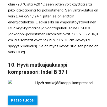
alue -20 °C:sta +20 °C:seen, joten voit käyttää sitä
joko jääkaappina tai pakastimena. Sen virrankulutus on
vain 1,44 kWh / 24 h, joten se on erittäin
energiatehokas. Lisäksi sillä on ympäristöystävällinen
R1234yf-kylmäaine ja vaahtopuhallusaine C5H10.
Jääkaappi-pakastimen ulkomitat ovat 72,3 × 36 × 36,8
cm ja sisämitat ovat 55/39 x 27 x 28 cm (leveys x
syvyys x korkeus). Se on myös kevyt, sillä sen paino on
vain 18 kg.
10. Hyvä matkajääkaappi
kompressori: Indel B 37 l
Katso tuote!