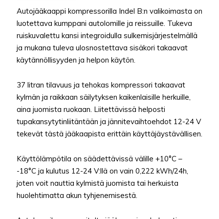
Autojääkaappi kompressorilla Indel B:n valikoimasta on
luotettava kumppani autolomille ja reissuille. Tukeva
ruiskuvalettu kansi integroidulla sulkemisjärjestelmällä
ja mukana tuleva ulosnostettava sisäkori takaavat
käytännöllisyyden ja helpon käytön.
37 litran tilavuus ja tehokas kompressori takaavat
kylmän ja raikkaan säilytyksen kaikenlaisille herkuille,
aina juomista ruokaan. Liitettävissä helposti
tupakansytytinliitäntään ja jännitevaihtoehdot 12-24 V
tekevät tästä jääkaapista erittäin käyttäjäystävällisen.
Käyttölämpötila on säädettävissä välille +10°C –
-18°C ja kulutus 12-24 V:llä on vain 0,222 kWh/24h,
joten voit nauttia kylmistä juomista tai herkuista
huolehtimatta akun tyhjenemisestä.