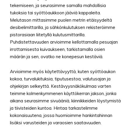
tekemiseen, ja seurasimme samalla mahdollisia
tukoksia tai syöttöaukkoon jääviä kappaleita.
Melutason mittasimme puolen metrin etäisyydeltä
desibelimittarilla, ja sähkönkulutuksen rekisteröimme
pistorasiaan liitetyllä kulutusmittarilla.
Puhdistettavuuden arvioimme kellottamalla pesuajan
irrottamisesta kuivaukseen, tarkistamalla osien
määrän ja sen, ovatko ne konepesun kestäviä.
Arvioimme myös käytettävyyttä, kuten syöttöaukon
kokoa, turvalukituksia, tiputusestoa, valutusajan ja
ohjekirjan selkeyttä. Kestävyysnäkökulmaa varten
teimme kolmenkymmenen käyttökerran jakson, jonka
aikana seurasimme sivuääniä, kiinnikkeiden löystymistä
ja tiivisteiden kuntoa. Hintaa tarkastelimme
kokonaisuutena, jossa huomioimme hankintahinnan
lisäksi varusteiden ja varaosien saatavuuden.