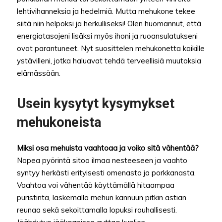
lehtivihanneksia ja hedelmiä. Mutta mehukone tekee
siitä niin helpoksi ja herkulliseksi! Olen huomannut, että
energiatasojeni lisäksi myös ihoni ja ruoansulatukseni
ovat parantuneet. Nyt suosittelen mehukonetta kaikille
ystävilleni, jotka haluavat tehdä terveellisiä muutoksia
elämässään.
Usein kysytyt kysymykset
mehukoneista
Miksi osa mehuista vaahtoaa ja voiko sitä vähentää?
Nopea pyörintä sitoo ilmaa nesteeseen ja vaahto
syntyy herkästi erityisesti omenasta ja porkkanasta.
Vaahtoa voi vähentää käyttämällä hitaampaa
puristinta, laskemalla mehun kannuun pitkin astian
reunaa sekä sekoittamalla lopuksi rauhallisesti.