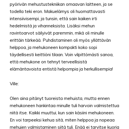
pyörivän mehustustekniikan omaavan laitteen, ja se
todella teki eron. Makuelämys oli huomattavasti
intensiivisempi, ja tunsin, että sain kaiken irti
hedelmistä ja vihanneksista. Lisäksi mehun
ravintoarvot säilyivät paremmin, mikä oli minulle
erittäin tärkeää. Puhdistaminen oli myös yllättävän
helppoa, ja mehukoneen kompakti koko sopi
täydellisesti keittiöni tilaan. Voin vilpittömästi sanoa,
että mehukone on tehnyt terveellisistä
elämäntavoista entistä helpompia ja herkullisempia!
Ville:
Olen aina pitänyt tuoreista mehuista, mutta ennen
mehukoneen hankintaa minulle tuli harvoin valmistettua
niitä itse. Kaikki muuttui, kun sain käsiini mehukoneen.
En voi tarpeeksi kehua sitä, miten helppoa ja nopeaa
mehujen valmistaminen siitä tuli. Enää ei tarvitse kuoria