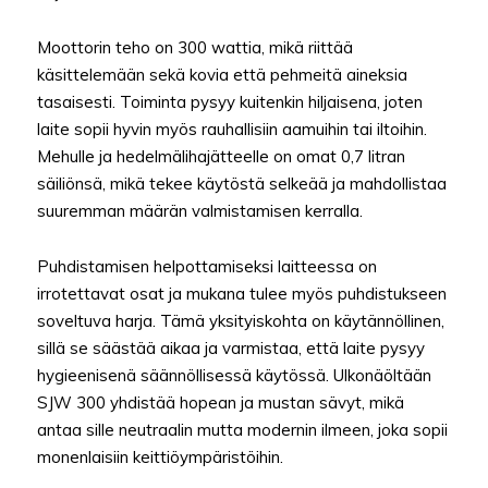
Moottorin teho on 300 wattia, mikä riittää
käsittelemään sekä kovia että pehmeitä aineksia
tasaisesti. Toiminta pysyy kuitenkin hiljaisena, joten
laite sopii hyvin myös rauhallisiin aamuihin tai iltoihin.
Mehulle ja hedelmälihajätteelle on omat 0,7 litran
säiliönsä, mikä tekee käytöstä selkeää ja mahdollistaa
suuremman määrän valmistamisen kerralla.
Puhdistamisen helpottamiseksi laitteessa on
irrotettavat osat ja mukana tulee myös puhdistukseen
soveltuva harja. Tämä yksityiskohta on käytännöllinen,
sillä se säästää aikaa ja varmistaa, että laite pysyy
hygieenisenä säännöllisessä käytössä. Ulkonäöltään
SJW 300 yhdistää hopean ja mustan sävyt, mikä
antaa sille neutraalin mutta modernin ilmeen, joka sopii
monenlaisiin keittiöympäristöihin.