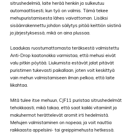
sitrushedelmiä, laite herää henkiin ja sulkeutuu
automaattisesti, kun työ on valmis. Tämä tekee
mehupuristamisesta lähes vaivattoman. Lisäksi
sisäänrakennettu johdon säilytys pitää keittiön siistinä
ja järjestyksessä, mikä on aina plussaa.
Laadukas ruostumattomasta teräksestä valmistettu
Anti-Drop kaatonokka varmistaa, että mehusi eivät
valu pitkin pöytää. Liukumista estävät jalat pitävät
puristimen tukevasti paikallaan, joten voit keskittyä
vain mehun valmistamiseen ilman pelkoa, että laite
liikahtaa.
Mitä tulee itse mehuun, CJF11 puristaa sitrushedelmät
tehokkaasti, mikä takaa, että saat kaikki vitamiinit ja
makuhermot herättelevät aromit irti hedelmistä.
Mehujen valmistaminen on nopeaa, ja voit nauttia
raikkaasta appelsiini- tai greippimehusta hetkessä.