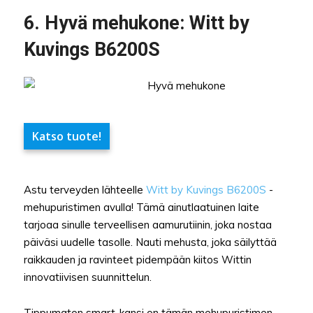
6. Hyvä mehukone: Witt by
Kuvings B6200S
Katso tuote!
Astu terveyden lähteelle
Witt by Kuvings B6200S
-
mehupuristimen avulla! Tämä ainutlaatuinen laite
tarjoaa sinulle terveellisen aamurutiinin, joka nostaa
päiväsi uudelle tasolle. Nauti mehusta, joka säilyttää
raikkauden ja ravinteet pidempään kiitos Wittin
innovatiivisen suunnittelun.
Tippumaton smart-kansi on tämän mehupuristimen