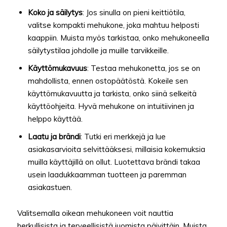
Koko ja säilytys
: Jos sinulla on pieni keittiötila,
valitse kompakti mehukone, joka mahtuu helposti
kaappiin. Muista myös tarkistaa, onko mehukoneella
säilytystilaa johdolle ja muille tarvikkeille.
Käyttömukavuus
: Testaa mehukonetta, jos se on
mahdollista, ennen ostopäätöstä. Kokeile sen
käyttömukavuutta ja tarkista, onko siinä selkeitä
käyttöohjeita. Hyvä mehukone on intuitiivinen ja
helppo käyttää.
Laatu ja brändi
: Tutki eri merkkejä ja lue
asiakasarvioita selvittääksesi, millaisia kokemuksia
muilla käyttäjillä on ollut. Luotettava brändi takaa
usein laadukkaamman tuotteen ja paremman
asiakastuen.
Valitsemalla oikean mehukoneen voit nauttia
herkullisista ja terveellisistä juomista päivittäin. Muista