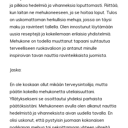
ja pilkkoa hedelmiä ja vihanneksia loputtomasti. Riittää,
kun laitan ne mehukoneeseen, ja se hoitaa loput. Tulos
on uskomattoman herkullisia mehuja, joissa on täysi
maku ja ravinteet tallella. Olen innostunut löytämään
uusia reseptejä ja kokeilemaan erilaisia yhdistelmiä.
Mehukone on todella muuttanut tapaani suhtautua
terveelliseen ruokavalioon ja antanut minulle
inspiroivan tavan nauttia ravinteikkaista juomista.
Jaska:
En ole koskaan ollut mikään terveysintoilija, mutta
päätin kokeilla mehukonetta uteliaisuuttani.
Yllätyksekseni se osoittautui yhdeksi parhaista
päätöksistäni. Mehukoneen avulla olen alkanut nauttia
hedelmistä ja vihanneksista aivan uudella tavalla. En
olisi uskonut, että pystyisin juomaan kokonaisen
porkkanan mehua tai sekoittamaan yhteen vihreitä