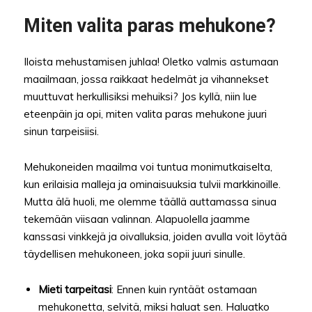
Miten valita paras mehukone?
Iloista mehustamisen juhlaa! Oletko valmis astumaan
maailmaan, jossa raikkaat hedelmät ja vihannekset
muuttuvat herkullisiksi mehuiksi? Jos kyllä, niin lue
eteenpäin ja opi, miten valita paras mehukone juuri
sinun tarpeisiisi.
Mehukoneiden maailma voi tuntua monimutkaiselta,
kun erilaisia malleja ja ominaisuuksia tulvii markkinoille.
Mutta älä huoli, me olemme täällä auttamassa sinua
tekemään viisaan valinnan. Alapuolella jaamme
kanssasi vinkkejä ja oivalluksia, joiden avulla voit löytää
täydellisen mehukoneen, joka sopii juuri sinulle.
Mieti tarpeitasi
: Ennen kuin ryntäät ostamaan
mehukonetta, selvitä, miksi haluat sen. Haluatko