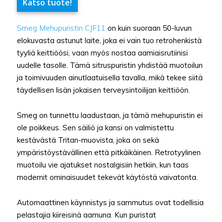
Katso tuote!
Smeg Mehupuristin CJF11
on kuin suoraan 50-luvun
elokuvasta astunut laite, joka ei vain tuo retrohenkistä
tyyliä keittiöösi, vaan myös nostaa aamiaisrutiinisi
uudelle tasolle. Tämä sitruspuristin yhdistää muotoilun
ja toimivuuden ainutlaatuisella tavalla, mikä tekee siitä
täydellisen lisän jokaisen terveysintoilijan keittiöön.
Smeg on tunnettu laadustaan, ja tämä mehupuristin ei
ole poikkeus. Sen säiliö ja kansi on valmistettu
kestävästä Tritan-muovista, joka on sekä
ympäristöystävällinen että pitkäikäinen. Retrotyylinen
muotoilu vie ajatukset nostalgisiin hetkiin, kun taas
modernit ominaisuudet tekevät käytöstä vaivatonta.
Automaattinen käynnistys ja sammutus ovat todellisia
pelastajia kiireisinä aamuna. Kun puristat