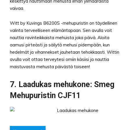
keskittyä nauttimaan mehusta ilman ylimääräistä
vaivaa.
Witt by Kuvings B6200S -mehupuristin on täydellinen
valinta terveelliseen elämäntapaan. Sen avulla voit
nauttia ravinteikkaista mehuista joka päivä. Aloita
aamusi pirteästi ja säilytä mehusi pidempään, kun
hedelmät ja vihannekset jauhetaan tehokkaasti. Wittin
avulla voit ottaa terveytesi omiin käsiisi ja nauttia
maistuvasta mehusta päivästä toiseen!
7. Laadukas mehukone: Smeg
Mehupuristin CJF11