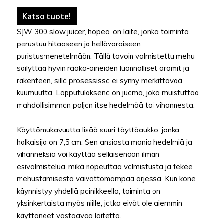
Katso tuote!
SJW 300 slow juicer, hopea, on laite, jonka toiminta
perustuu hitaaseen ja hellävaraiseen
puristusmenetelmään. Tällä tavoin valmistettu mehu
säilyttää hyvin raaka-aineiden luonnolliset aromit ja
rakenteen, sillä prosessissa ei synny merkittävää
kuumuutta. Lopputuloksena on juoma, joka muistuttaa
mahdollisimman paljon itse hedelmää tai vihannesta.
Käyttömukavuutta lisää suuri täyttöaukko, jonka
halkaisija on 7,5 cm. Sen ansiosta monia hedelmiä ja
vihanneksia voi käyttää sellaisenaan ilman
esivalmistelua, mikä nopeuttaa valmistusta ja tekee
mehustamisesta vaivattomampaa arjessa. Kun kone
käynnistyy yhdellä painikkeella, toiminta on
yksinkertaista myös niille, jotka eivät ole aiemmin
käyttäneet vastaavaa laitetta.