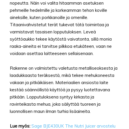
nopeutta. Näin voi valita hitaamman asetuksen
pehmeille hedelmille ja korkeamman tehon koville
aineksille, kuten porkkanoille ja omenille.
Titaanivahvistetut terät tukevat tätä toimintaa ja
varmistavat tasaisen lopputuloksen. Leveä
syöttöaukko tekee käytöstä vaivatonta, sillä monia
raaka-aineita ei tarvitse pilkkoa etukäteen, vaan ne
voidaan asettaa laitteeseen sellaisenaan.
Rakenne on valmistettu valetusta metalliseoksesta ja
laadukkaasta teräksestä, mikä tekee mehukoneesta
vakaan ja pitkäikäisen. Materiaalien ansiosta laite
kestää säännöllistä käyttöä ja pysyy luotettavana
pitkään. Lopputuloksena syntyy kirkasta ja
ravinteikasta mehua, joka säilyttää tuoreen ja
luonnollisen maun ilman turhia lisäaineita.
Lue myös:
Sage BJE430UK The Nutri Juicer arvostelu