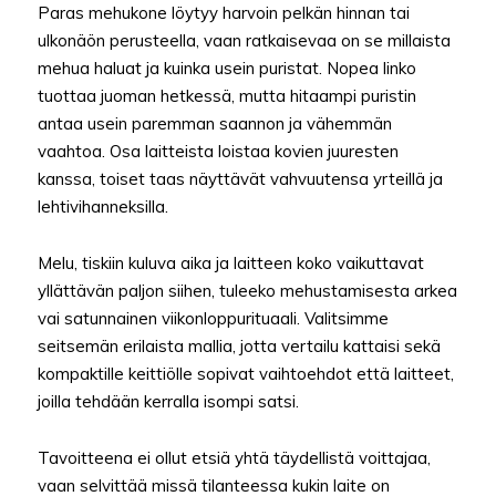
Paras mehukone löytyy harvoin pelkän hinnan tai
ulkonäön perusteella, vaan ratkaisevaa on se millaista
mehua haluat ja kuinka usein puristat. Nopea linko
tuottaa juoman hetkessä, mutta hitaampi puristin
antaa usein paremman saannon ja vähemmän
vaahtoa. Osa laitteista loistaa kovien juuresten
kanssa, toiset taas näyttävät vahvuutensa yrteillä ja
lehtivihanneksilla.
Melu, tiskiin kuluva aika ja laitteen koko vaikuttavat
yllättävän paljon siihen, tuleeko mehustamisesta arkea
vai satunnainen viikonloppurituaali. Valitsimme
seitsemän erilaista mallia, jotta vertailu kattaisi sekä
kompaktille keittiölle sopivat vaihtoehdot että laitteet,
joilla tehdään kerralla isompi satsi.
Tavoitteena ei ollut etsiä yhtä täydellistä voittajaa,
vaan selvittää missä tilanteessa kukin laite on