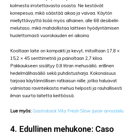
kolmesta irrotettavasta osasta. Ne kestävät
konepesua, mikä säästää aikaa ja vaivaa. Käytön
miellyttävyyttä lisää myös alhainen, alle 68 desibelin
melutaso, mikä mahdollistaa laitteen hyödyntämisen
huolettomasti vuorokauden eri aikoina.
Kooltaan laite on kompakti ja kevyt, mitoiltaan 17,8 ×
15,2 × 45 senttimetriä ja painoltaan 2,7 kiloa.
Pakkaukseen sisältyy 0,8 litran mehusäiliö, erillinen
hedelmälihasäiliö sekä puhdistusharja. Kokonaisuus
tarjoaa käytännöllisen ratkaisun niille, jotka haluavat
valmistaa ravinteikasta mehua helposti ja rauhallisesti
ilman suurta laitetta keittiössä.
Lue myös:
Gastroback Vita Fresh Slow Juicer arvostelu
4. Edullinen mehukone: Caso