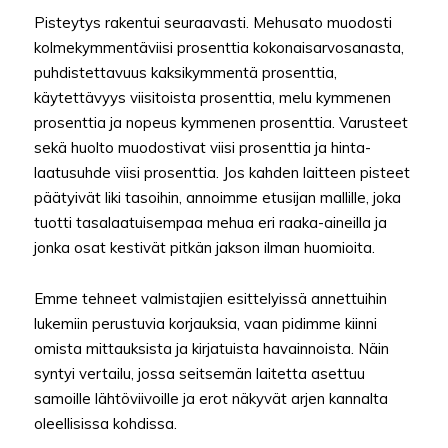
Pisteytys rakentui seuraavasti. Mehusato muodosti
kolmekymmentäviisi prosenttia kokonaisarvosanasta,
puhdistettavuus kaksikymmentä prosenttia,
käytettävyys viisitoista prosenttia, melu kymmenen
prosenttia ja nopeus kymmenen prosenttia. Varusteet
sekä huolto muodostivat viisi prosenttia ja hinta-
laatusuhde viisi prosenttia. Jos kahden laitteen pisteet
päätyivät liki tasoihin, annoimme etusijan mallille, joka
tuotti tasalaatuisempaa mehua eri raaka-aineilla ja
jonka osat kestivät pitkän jakson ilman huomioita.
Emme tehneet valmistajien esittelyissä annettuihin
lukemiin perustuvia korjauksia, vaan pidimme kiinni
omista mittauksista ja kirjatuista havainnoista. Näin
syntyi vertailu, jossa seitsemän laitetta asettuu
samoille lähtöviivoille ja erot näkyvät arjen kannalta
oleellisissa kohdissa.