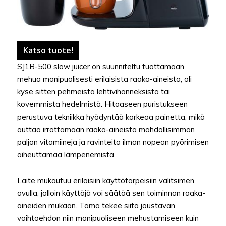
Katso tuote!
SJ1B-500 slow juicer on suunniteltu tuottamaan
mehua monipuolisesti erilaisista raaka-aineista, oli
kyse sitten pehmeistä lehtivihanneksista tai
kovemmista hedelmistä. Hitaaseen puristukseen
perustuva tekniikka hyödyntää korkeaa painetta, mikä
auttaa irrottamaan raaka-aineista mahdollisimman
paljon vitamiineja ja ravinteita ilman nopean pyörimisen
aiheuttamaa lämpenemistä.
Laite mukautuu erilaisiin käyttötarpeisiin valitsimen
avulla, jolloin käyttäjä voi säätää sen toiminnan raaka-
aineiden mukaan. Tämä tekee siitä joustavan
vaihtoehdon niin monipuoliseen mehustamiseen kuin