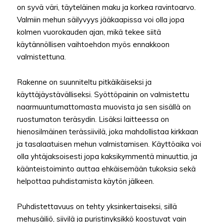
on syvä väri, täyteläinen maku ja korkea ravintoarvo.
Valmiin mehun säilyvyys jääkaapissa voi olla jopa
kolmen vuorokauden ajan, mikä tekee siitä
käytännöllisen vaihtoehdon myös ennakkoon
valmistettuna.
Rakenne on suunniteltu pitkäikäiseksi ja
käyttäjäystävälliseksi. Syöttöpainin on valmistettu
naarmuuntumattomasta muovista ja sen sisällä on
ruostumaton teräsydin. Lisäksi laitteessa on
hienosilmäinen terässiivilä, joka mahdollistaa kirkkaan
ja tasalaatuisen mehun valmistamisen. Käyttöaika voi
olla yhtäjaksoisesti jopa kaksikymmentä minuuttia, ja
käänteistoiminto auttaa ehkäisemään tukoksia sekä
helpottaa puhdistamista käytön jälkeen.
Puhdistettavuus on tehty yksinkertaiseksi, sillä
mehusäiliö, siivilä ja puristinyksikkö koostuvat vain