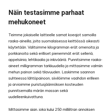
Näin testasimme parhaat
mehukoneet
Teimme jokaiselle laitteelle samat koeajot samoilla
raaka-aineilla, joita suomalaisessa keittiössä oikeasti
käytetään. Valitsimme kilogramman erät omenoita ja
porkkanoita sekä erilliset pienemmät erät selleriä,
appelsiinia, lehtikaalia ja inkivääriä. Punnitsimme raaka-
aineet milligramman tarkkuudella ja mittasimme valmiin
mehun painon sekä tilavuuden. Laskimme saannon
suhteessa lähtöpainoon, siivilöimme vaahdon erilleen
ja arvioimme puristusjäännöksen kosteuden
punnitsemalla märän massan sekä
uudelleenkuivattuna.
Mittasimme ajan, joka kului 250 millilitran annoksen