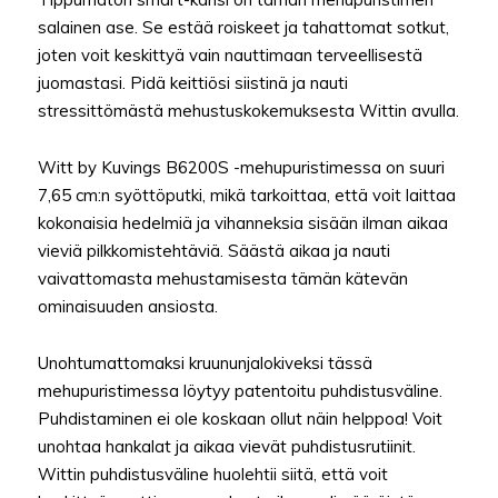
salainen ase. Se estää roiskeet ja tahattomat sotkut,
joten voit keskittyä vain nauttimaan terveellisestä
juomastasi. Pidä keittiösi siistinä ja nauti
stressittömästä mehustuskokemuksesta Wittin avulla.
Witt by Kuvings B6200S -mehupuristimessa on suuri
7,65 cm:n syöttöputki, mikä tarkoittaa, että voit laittaa
kokonaisia hedelmiä ja vihanneksia sisään ilman aikaa
vieviä pilkkomistehtäviä. Säästä aikaa ja nauti
vaivattomasta mehustamisesta tämän kätevän
ominaisuuden ansiosta.
Unohtumattomaksi kruununjalokiveksi tässä
mehupuristimessa löytyy patentoitu puhdistusväline.
Puhdistaminen ei ole koskaan ollut näin helppoa! Voit
unohtaa hankalat ja aikaa vievät puhdistusrutiinit.
Wittin puhdistusväline huolehtii siitä, että voit