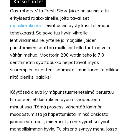
Katso tuote!
Gastroback Vita Fresh Slow Juicer on suunniteltu
erityisesti raaka-aineille, joita tavalliset
mehulinkokoneet
eivät usein pysty käsittelemään
tehokkaasti. Se soveltuu hyvin vihreille
lehtivihanneksille, yrteille ja marjoille, joiden
puristaminen saattaa muilla laitteilla tuottaa vain
vähän mehua. Moottorin 200 watin teho ja 7,8
senttimetrin syöttöaukko helpottavat myös
suurempien ainesten lisäämistä ilman tarvetta pilkkoa
niitä pieniksi paloiksi.
Käytössä oleva kylmäpuristusmenetelmä perustuu
hitaaseen, 50 kierroksen pyörimisnopeuteen
minuutissa. Tämä prosessi vähentää lämmön
muodostumista ja hapettumista, minkä ansiosta
juoman vitamiinit, mineraalit ja entsyymit säilyvät
mahdollisimman hyvin. Tuloksena syntyy mehu, jossa