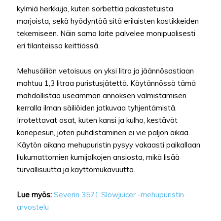
kylmiä herkkuja, kuten sorbettia pakastetuista
marjoista, sekä hyödyntää sitä erilaisten kastikkeiden
tekemiseen. Näin sama laite palvelee monipuolisesti
eri tilanteissa keittiössä.
Mehusäiliön vetoisuus on yksi litra ja jäännösastiaan
mahtuu 1,3 litraa puristusjätettä. Käytännössä tämä
mahdollistaa useamman annoksen valmistamisen
kerralla ilman säiliöiden jatkuvaa tyhjentämistä.
Irrotettavat osat, kuten kansi ja kulho, kestävät
konepesun, joten puhdistaminen ei vie paljon aikaa.
Käytön aikana mehupuristin pysyy vakaasti paikallaan
liukumattomien kumijalkojen ansiosta, mikä lisää
turvallisuutta ja käyttömukavuutta.
Lue myös:
Severin 3571 Slowjuicer -mehupuristin
arvostelu