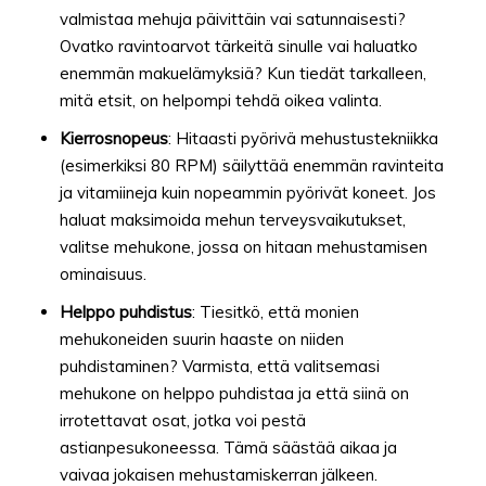
valmistaa mehuja päivittäin vai satunnaisesti?
Ovatko ravintoarvot tärkeitä sinulle vai haluatko
enemmän makuelämyksiä? Kun tiedät tarkalleen,
mitä etsit, on helpompi tehdä oikea valinta.
Kierrosnopeus
: Hitaasti pyörivä mehustustekniikka
(esimerkiksi 80 RPM) säilyttää enemmän ravinteita
ja vitamiineja kuin nopeammin pyörivät koneet. Jos
haluat maksimoida mehun terveysvaikutukset,
valitse mehukone, jossa on hitaan mehustamisen
ominaisuus.
Helppo puhdistus
: Tiesitkö, että monien
mehukoneiden suurin haaste on niiden
puhdistaminen? Varmista, että valitsemasi
mehukone on helppo puhdistaa ja että siinä on
irrotettavat osat, jotka voi pestä
astianpesukoneessa. Tämä säästää aikaa ja
vaivaa jokaisen mehustamiskerran jälkeen.