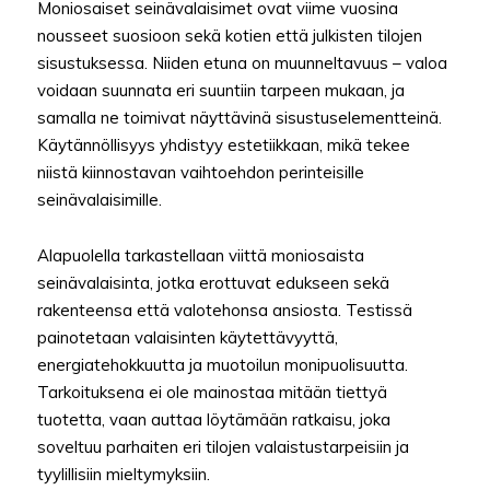
Moniosaiset seinävalaisimet ovat viime vuosina
nousseet suosioon sekä kotien että julkisten tilojen
sisustuksessa. Niiden etuna on muunneltavuus – valoa
voidaan suunnata eri suuntiin tarpeen mukaan, ja
samalla ne toimivat näyttävinä sisustuselementteinä.
Käytännöllisyys yhdistyy estetiikkaan, mikä tekee
niistä kiinnostavan vaihtoehdon perinteisille
seinävalaisimille.
Alapuolella tarkastellaan viittä moniosaista
seinävalaisinta, jotka erottuvat edukseen sekä
rakenteensa että valotehonsa ansiosta. Testissä
painotetaan valaisinten käytettävyyttä,
energiatehokkuutta ja muotoilun monipuolisuutta.
Tarkoituksena ei ole mainostaa mitään tiettyä
tuotetta, vaan auttaa löytämään ratkaisu, joka
soveltuu parhaiten eri tilojen valaistustarpeisiin ja
tyylillisiin mieltymyksiin.