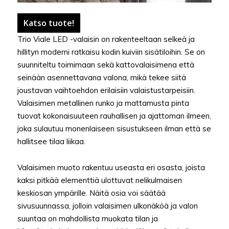
Katso tuote!
Trio Viale LED -valaisin on rakenteeltaan selkeä ja
hillityn moderni ratkaisu kodin kuiviin sisätiloihin. Se on
suunniteltu toimimaan sekä kattovalaisimena että
seinään asennettavana valona, mikä tekee siitä
joustavan vaihtoehdon erilaisiin valaistustarpeisiin.
Valaisimen metallinen runko ja mattamusta pinta
tuovat kokonaisuuteen rauhallisen ja ajattoman ilmeen,
joka sulautuu monenlaiseen sisustukseen ilman että se
hallitsee tilaa liikaa.
Valaisimen muoto rakentuu useasta eri osasta, joista
kaksi pitkää elementtiä ulottuvat nelikulmaisen
keskiosan ympärille. Näitä osia voi säätää
sivusuunnassa, jolloin valaisimen ulkonäköä ja valon
suuntaa on mahdollista muokata tilan ja