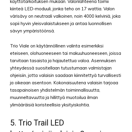
käyttötarkoituksen mukaan. Valonlähteenä toimii
kiinteä LED-moduuli, jonka teho on 17 wattia. Valon
värisävy on neutraali valkoinen, noin 4000 kelviniä, joka
sopii hyvin yleisvalaistukseen ja antaa luonnollisen
sävyn ympäristöönsä.
Trio Viale on käytännöllinen valinta esimerkiksi
eteiseen, olohuoneeseen tai makuuhuoneeseen, joissa
tarvitaan tasaista ja hajautettua valoa. Asennuksen
yhteydessä suositellaan tutustumaan valmistajan
ohjeisiin, jotta valaisin saadaan kiinnitettyä turvallisesti
ja oikeaan asentoon. Kokonaisuutena valaisin tarjoaa
tasapainoisen yhdistelmän toiminnallisuutta,
muunneltavuutta ja hillittyä muotoilua ilman
ylimääräisiä koristeellisia yksityiskohtia.
5. Trio Trail LED