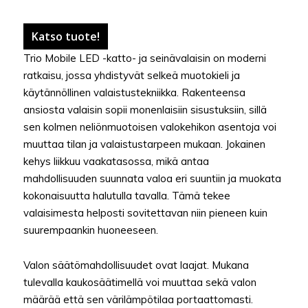
Katso tuote!
Trio Mobile LED -katto- ja seinävalaisin on moderni
ratkaisu, jossa yhdistyvät selkeä muotokieli ja
käytännöllinen valaistustekniikka. Rakenteensa
ansiosta valaisin sopii monenlaisiin sisustuksiin, sillä
sen kolmen neliönmuotoisen valokehikon asentoja voi
muuttaa tilan ja valaistustarpeen mukaan. Jokainen
kehys liikkuu vaakatasossa, mikä antaa
mahdollisuuden suunnata valoa eri suuntiin ja muokata
kokonaisuutta halutulla tavalla. Tämä tekee
valaisimesta helposti sovitettavan niin pieneen kuin
suurempaankin huoneeseen.
Valon säätömahdollisuudet ovat laajat. Mukana
tulevalla kaukosäätimellä voi muuttaa sekä valon
määrää että sen värilämpötilaa portaattomasti.