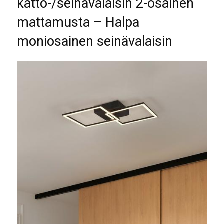
katto-/seinävalaisin 2-osainen
mattamusta – Halpa
moniosainen seinävalaisin