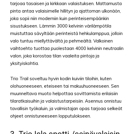
tarjoaa tasaisen ja kirkkaan valaistuksen. Mattamusta
pinta antaa valaisimelle hillityn ja ajattoman ulkonäön,
joka sopii niin moderniin kuin perinteisempäänkin
sisustukseen. Lämmin 3000 kelvinin värilämpötila
muistuttaa sävyltään perinteistä hehkulamppua, jolloin
valo tuntuu miellyttävältä ja pehmeältä. Valkoinen
vaihtoehto tuottaa puolestaan 4000 kelvinin neutraalin
valon, joka korostaa tilan vaaleita pintoja ja
yksityiskohtia.
Trio Trail soveltuu hyvin kodin kuiviin tiloihin, kuten
olohuoneeseen, eteiseen tai makuuhuoneeseen. Sen
muunneltava muoto helpottaa sovittamista erilaisiin
tilaratkaisuihin ja valaistustarpeisiin. Asennus onnistuu
tavallisin työkaluin, ja valmistajan opas tarjoaa selkeät
ohjeet onnistuneeseen lopputulokseen.