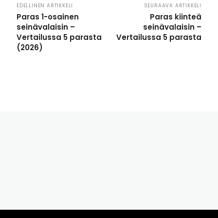
EDELLINEN ARTIKKELI
SEURAAVA ARTIKKELI
Paras 1-osainen
Paras kiinteä
seinävalaisin –
seinävalaisin –
Vertailussa 5 parasta
Vertailussa 5 parasta
(2026)