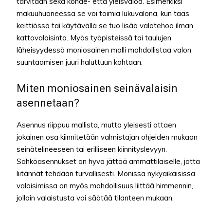
tarvitaan sekä kohde- että yleisvaloa. Esimerkiksi
makuuhuoneessa se voi toimia lukuvalona, kun taas
keittiössä tai käytävällä se tuo lisää valotehoa ilman
kattovalaisinta. Myös työpisteissä tai taulujen
läheisyydessä moniosainen malli mahdollistaa valon
suuntaamisen juuri haluttuun kohtaan.
Miten moniosainen seinävalaisin
asennetaan?
Asennus riippuu mallista, mutta yleisesti ottaen
jokainen osa kiinnitetään valmistajan ohjeiden mukaan
seinätelineeseen tai erilliseen kiinnityslevyyn.
Sähköasennukset on hyvä jättää ammattilaiselle, jotta
liitännät tehdään turvallisesti. Monissa nykyaikaisissa
valaisimissa on myös mahdollisuus liittää himmennin,
jolloin valaistusta voi säätää tilanteen mukaan.