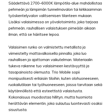
Säädettävä 2700–6000K lämpötila-alue mahdollistaa
pehmeän ja lämpimän tunnelmavalon tai kirkkaamman
työskentelyvalon valitsemisen tilanteen mukaan.
Lisäksi valaisimessa on yövalotoiminto, joka tarjoaa
pehmeän, rauhallisen valaistuksen pimeään aikaan
ilman, että se häiritsee lepoa.
Valaisimen runko on valmistettu metallista ja
viimeistelty mattavalkoisella pinnalla, joka luo
rauhallisen ja ajattoman vaikutelman. Materiaalin
tukeva rakenne tuo valaisimeen kestävyyttä ja
tasapainoista olemusta. Trio Mobile sopii
monipuolisesti erilaisiin tiloihin, kuten olohuoneeseen,
ruokailutilaan tai työhuoneeseen, joissa tarvitaan sekä
käytännöllistä että esteettistä valaistusta.
Kokonaisuus muodostaa hillityn, mutta huomiota
herättävän elementin, joka sulautuu luontevasti osaksi
sisustusta.