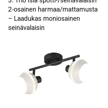
3. Trio Isla spotti-/seinävalaisin
2-osainen harmaa/mattamusta
– Laadukas moniosainen
seinävalaisin