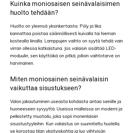
Kuinka moniosaisen seinävalaisimen
huolto tehdään?
Huolto on yleensä yksinkertaista. Pöly ja lika
kannattaa poistaa säännöllisesti kuivalla tai hieman
kostealla liinalla. Lamppujen vaihto on syytä tehdä vain
virran ollessa katkaistuna. Jos valaisin sisältää LED-
moduulin, sen käyttöikä on pitkä, jolloin vaihtotarve on
harvinainen.
Miten moniosainen seinävalaisin
vaikuttaa sisustukseen?
Valon jakautuminen useasta kohdasta antaa seinille ja
huoneeseen syvyyttä. Useissa malleissa on moderni ja
pelkistetty muotoilu, joka sopii monenlaisiin
sisustustyyleihin. Kun valaistus on suunniteltu huolella,
se korostaa tilan yksityiskohtia ja luo viihtyisän