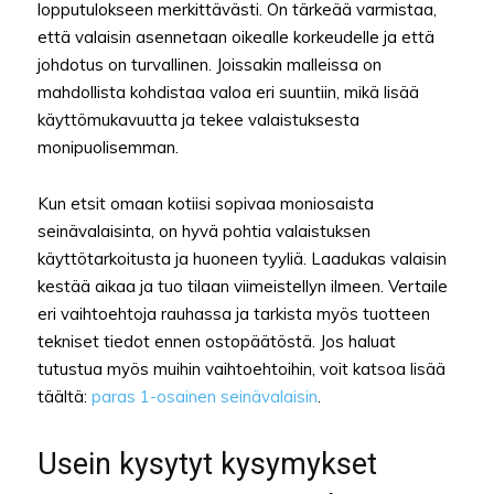
lopputulokseen merkittävästi. On tärkeää varmistaa,
että valaisin asennetaan oikealle korkeudelle ja että
johdotus on turvallinen. Joissakin malleissa on
mahdollista kohdistaa valoa eri suuntiin, mikä lisää
käyttömukavuutta ja tekee valaistuksesta
monipuolisemman.
Kun etsit omaan kotiisi sopivaa moniosaista
seinävalaisinta, on hyvä pohtia valaistuksen
käyttötarkoitusta ja huoneen tyyliä. Laadukas valaisin
kestää aikaa ja tuo tilaan viimeistellyn ilmeen. Vertaile
eri vaihtoehtoja rauhassa ja tarkista myös tuotteen
tekniset tiedot ennen ostopäätöstä. Jos haluat
tutustua myös muihin vaihtoehtoihin, voit katsoa lisää
täältä:
paras 1-osainen seinävalaisin
.
Usein kysytyt kysymykset