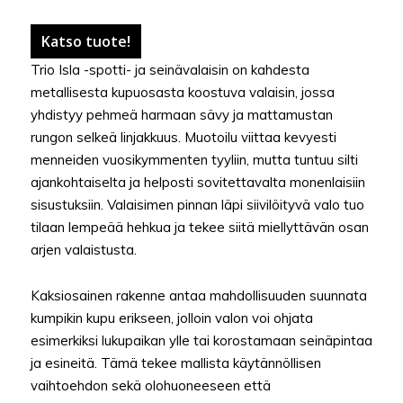
Katso tuote!
Trio Isla -spotti- ja seinävalaisin on kahdesta
metallisesta kupuosasta koostuva valaisin, jossa
yhdistyy pehmeä harmaan sävy ja mattamustan
rungon selkeä linjakkuus. Muotoilu viittaa kevyesti
menneiden vuosikymmenten tyyliin, mutta tuntuu silti
ajankohtaiselta ja helposti sovitettavalta monenlaisiin
sisustuksiin. Valaisimen pinnan läpi siivilöityvä valo tuo
tilaan lempeää hehkua ja tekee siitä miellyttävän osan
arjen valaistusta.
Kaksiosainen rakenne antaa mahdollisuuden suunnata
kumpikin kupu erikseen, jolloin valon voi ohjata
esimerkiksi lukupaikan ylle tai korostamaan seinäpintaa
ja esineitä. Tämä tekee mallista käytännöllisen
vaihtoehdon sekä olohuoneeseen että