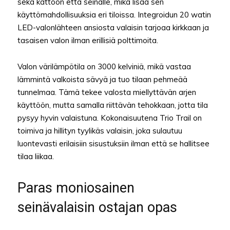
sekä kattoon että seinälle, mikä lisää sen
käyttömahdollisuuksia eri tiloissa. Integroidun 20 watin
LED-valonlähteen ansiosta valaisin tarjoaa kirkkaan ja
tasaisen valon ilman erillisiä polttimoita.
Valon värilämpötila on 3000 kelviniä, mikä vastaa
lämmintä valkoista sävyä ja tuo tilaan pehmeää
tunnelmaa. Tämä tekee valosta miellyttävän arjen
käyttöön, mutta samalla riittävän tehokkaan, jotta tila
pysyy hyvin valaistuna. Kokonaisuutena Trio Trail on
toimiva ja hillityn tyylikäs valaisin, joka sulautuu
luontevasti erilaisiin sisustuksiin ilman että se hallitsee
tilaa liikaa.
Paras moniosainen
seinävalaisin ostajan opas