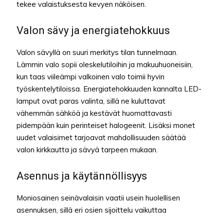
tekee valaistuksesta kevyen näköisen.
Valon sävy ja energiatehokkuus
Valon sävyllä on suuri merkitys tilan tunnelmaan.
Lämmin valo sopii oleskelutiloihin ja makuuhuoneisiin,
kun taas viileämpi valkoinen valo toimii hyvin
työskentelytiloissa. Energiatehokkuuden kannalta LED-
lamput ovat paras valinta, sillä ne kuluttavat
vähemmän sähköä ja kestävät huomattavasti
pidempään kuin perinteiset halogeenit. Lisäksi monet
uudet valaisimet tarjoavat mahdollisuuden säätää
valon kirkkautta ja sävyä tarpeen mukaan.
Asennus ja käytännöllisyys
Moniosainen seinävalaisin vaatii usein huolellisen
asennuksen, sillä eri osien sijoittelu vaikuttaa