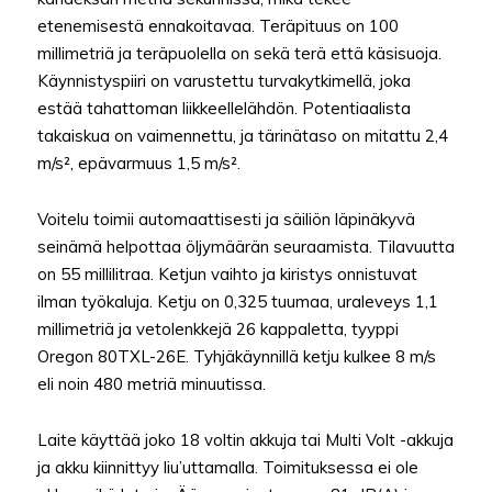
etenemisestä ennakoitavaa. Teräpituus on 100
millimetriä ja teräpuolella on sekä terä että käsisuoja.
Käynnistyspiiri on varustettu turvakytkimellä, joka
estää tahattoman liikkeellelähdön. Potentiaalista
takaiskua on vaimennettu, ja tärinätaso on mitattu 2,4
m/s², epävarmuus 1,5 m/s².
Voitelu toimii automaattisesti ja säiliön läpinäkyvä
seinämä helpottaa öljymäärän seuraamista. Tilavuutta
on 55 millilitraa. Ketjun vaihto ja kiristys onnistuvat
ilman työkaluja. Ketju on 0,325 tuumaa, uraleveys 1,1
millimetriä ja vetolenkkejä 26 kappaletta, tyyppi
Oregon 80TXL-26E. Tyhjäkäynnillä ketju kulkee 8 m/s
eli noin 480 metriä minuutissa.
Laite käyttää joko 18 voltin akkuja tai Multi Volt -akkuja
ja akku kiinnittyy liu’uttamalla. Toimituksessa ei ole