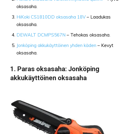
oksasaha.
HiKoki CS1810DD oksasaha 18V
– Laadukas
oksasaha.
DEWALT DCMPS567N
– Tehokas oksasaha.
Jonköping akkukäyttöinen yhden käden
– Kevyt
oksasaha.
1.
Paras oksasah
a: Jonköping
akkukäyttöinen oksasaha