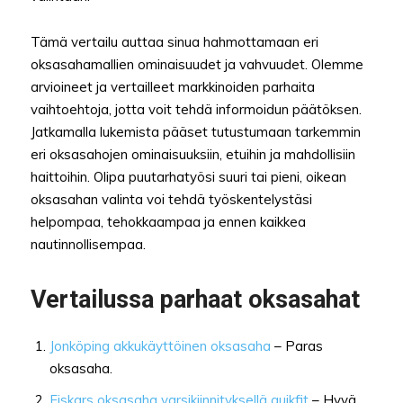
Tämä vertailu auttaa sinua hahmottamaan eri
oksasahamallien ominaisuudet ja vahvuudet. Olemme
arvioineet ja vertailleet markkinoiden parhaita
vaihtoehtoja, jotta voit tehdä informoidun päätöksen.
Jatkamalla lukemista pääset tutustumaan tarkemmin
eri oksasahojen ominaisuuksiin, etuihin ja mahdollisiin
haittoihin. Olipa puutarhatyösi suuri tai pieni, oikean
oksasahan valinta voi tehdä työskentelystäsi
helpompaa, tehokkaampaa ja ennen kaikkea
nautinnollisempaa.
Vertailussa parhaat oksasahat
Jonköping akkukäyttöinen oksasaha
– Paras
oksasaha.
Fiskars oksasaha varsikiinnityksellä quikfit
– Hyvä