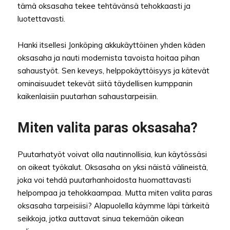
tämä oksasaha tekee tehtävänsä tehokkaasti ja
luotettavasti.
Hanki itsellesi Jonköping akkukäyttöinen yhden käden
oksasaha ja nauti modernista tavoista hoitaa pihan
sahaustyöt. Sen keveys, helppokäyttöisyys ja kätevät
ominaisuudet tekevät siitä täydellisen kumppanin
kaikenlaisiin puutarhan sahaustarpeisiin.
Miten valita paras oksasaha?
Puutarhatyöt voivat olla nautinnollisia, kun käytössäsi
on oikeat työkalut. Oksasaha on yksi näistä välineistä,
joka voi tehdä puutarhanhoidosta huomattavasti
helpompaa ja tehokkaampaa. Mutta miten valita paras
oksasaha tarpeisiisi? Alapuolella käymme läpi tärkeitä
seikkoja, jotka auttavat sinua tekemään oikean