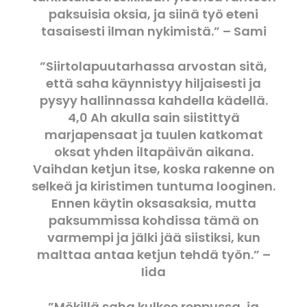
paksuisia oksia, ja siinä työ eteni
tasaisesti ilman nykimistä.” – Sami
”Siirtolapuutarhassa arvostan sitä,
että saha käynnistyy hiljaisesti ja
pysyy hallinnassa kahdella kädellä.
4,0 Ah akulla sain siistittyä
marjapensaat ja tuulen katkomat
oksat yhden iltapäivän aikana.
Vaihdan ketjun itse, koska rakenne on
selkeä ja kiristimen tuntuma looginen.
Ennen käytin oksasaksia, mutta
paksummissa kohdissa tämä on
varmempi ja jälki jää siistiksi, kun
malttaa antaa ketjun tehdä työn.” –
Iida
”Mökillä saha kulkee reppussa, ja