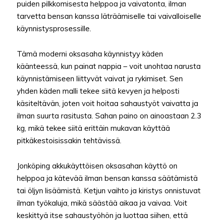
puiden pilkkomisesta helppoa ja vaivatonta, ilman
tarvetta bensan kanssa läträämiselle tai vaivalloiselle
käynnistysprosessille.
Tämä moderni oksasaha käynnistyy käden
käänteessä, kun painat nappia – voit unohtaa narusta
käynnistämiseen liittyvät vaivat ja rykimiset. Sen
yhden käden malli tekee siitä kevyen ja helposti
käsiteltävän, joten voit hoitaa sahaustyöt vaivatta ja
ilman suurta rasitusta. Sahan paino on ainoastaan 2.3
kg, mikä tekee siitä erittäin mukavan käyttää
pitkäkestoisissakin tehtävissä.
Jonköping akkukäyttöisen oksasahan käyttö on
helppoa ja kätevää ilman bensan kanssa säätämistä
tai öljyn lisäämistä. Ketjun vaihto ja kiristys onnistuvat
ilman työkaluja, mikä säästää aikaa ja vaivaa. Voit
keskittyä itse sahaustyöhön ja luottaa siihen, että