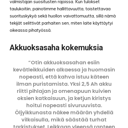
valmistajan suositusten rajoissa. Kun tulokset
taulukoitiin, painotimme hallittavuutta, toistettavaa
suorituskykyä sekä huollon vaivattomuutta, sillä nämä
tekijät selittivät parhaiten sen, miten laite käyttäytyi
oikeassa pihatyössä.
Akkuoksasaha kokemuksia
”Otin akkuoksasahan esiin
kevätleikkuiden alkaessa ja huomasin
nopeasti, että kahva istuu käteen
ilman puristamista. Yksi 2,5 Ah akku
riitti pihlajan ja omenapuun kuivien
oksien katkaisuun, ja ketjun kiristys
hoitui nopeasti sivuruuvista.
Öljyikkunasta näkee määrän yhdellä
vilkaisulla, mikä säästää turhat
tarkistukset. Leikkaan yleensä ranteen