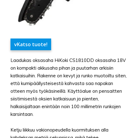
vKatso tuote!
Laadukas oksasaha HiKoki CS1810DD oksasaha 18V
on kompakti akkusaha pihan ja puutarhan arkisiin
katkaisuihin. Rakenne on kevyt ja runko muotoiltu siten,
että kumipäällysteisestä kahvasta saa napakan
otteen myös työkäsineillä. Käyttöalue on pensaitten
siistimisestä oksien katkaisuun ja pienten,
halkaisijaltaan enintään noin 100 millimetrin runkojen
karsintaan.
Ketju liikkuu vakionopeudella kuormituksen alla
kahdeksan metriä sekunnissa, mikä tekee