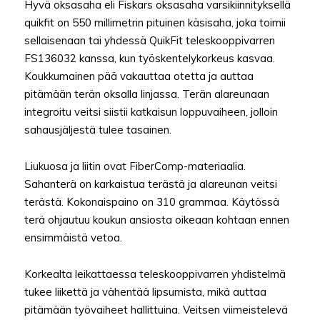
Hyvä oksasaha eli Fiskars oksasaha varsikiinnityksellä
quikfit on 550 millimetrin pituinen käsisaha, joka toimii
sellaisenaan tai yhdessä QuikFit teleskooppivarren
FS136032 kanssa, kun työskentelykorkeus kasvaa.
Koukkumainen pää vakauttaa otetta ja auttaa
pitämään terän oksalla linjassa. Terän alareunaan
integroitu veitsi siistii katkaisun loppuvaiheen, jolloin
sahausjäljestä tulee tasainen.
Liukuosa ja liitin ovat FiberComp-materiaalia.
Sahanterä on karkaistua terästä ja alareunan veitsi
terästä. Kokonaispaino on 310 grammaa. Käytössä
terä ohjautuu koukun ansiosta oikeaan kohtaan ennen
ensimmäistä vetoa.
Korkealta leikattaessa teleskooppivarren yhdistelmä
tukee liikettä ja vähentää lipsumista, mikä auttaa
pitämään työvaiheet hallittuina. Veitsen viimeistelevä