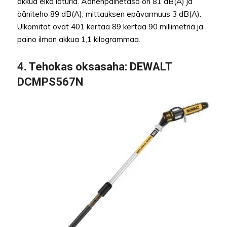
akkua eikä laturia. Äänenpainetaso on 81 dB(A) ja
ääniteho 89 dB(A), mittauksen epävarmuus 3 dB(A).
Ulkomitat ovat 401 kertaa 89 kertaa 90 millimetriä ja
paino ilman akkua 1,1 kilogrammaa.
4.
Tehokas oksasaha:
DEWALT
DCMPS567N