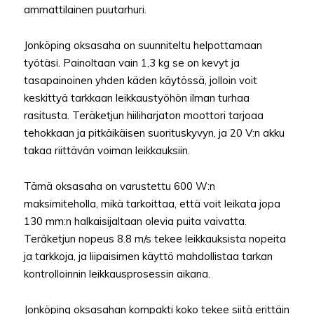
ammattilainen puutarhuri.
Jonköping oksasaha on suunniteltu helpottamaan
työtäsi. Painoltaan vain 1,3 kg se on kevyt ja
tasapainoinen yhden käden käytössä, jolloin voit
keskittyä tarkkaan leikkaustyöhön ilman turhaa
rasitusta. Teräketjun hiiliharjaton moottori tarjoaa
tehokkaan ja pitkäikäisen suorituskyvyn, ja 20 V:n akku
takaa riittävän voiman leikkauksiin.
Tämä oksasaha on varustettu 600 W:n
maksimiteholla, mikä tarkoittaa, että voit leikata jopa
130 mm:n halkaisijaltaan olevia puita vaivatta.
Teräketjun nopeus 8.8 m/s tekee leikkauksista nopeita
ja tarkkoja, ja liipaisimen käyttö mahdollistaa tarkan
kontrolloinnin leikkausprosessin aikana.
Jonköping oksasahan kompakti koko tekee siitä erittäin