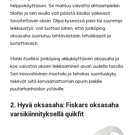
helppokäyttöisen. Se mahtuu vaivatta ahtaampiinkin
tiloihin ja sen avulla voit päästä käsiksi vaikeasti
tavoitettaviin oksiin. Olipa kyseessä pieni tai suurempi
leikkaustyö, voit luottaa siihen, että Jonköping
oksasaha suoriutuu tehtävästään tehokkaasti ja
luotettavasti.
Hanki itsellesi Jonköping akkukäyttöinen oksasaha ja
koe vaivaton oksien leikkaaminen aivan uudella tasolla.
Sen innovatiivinen muotoilu ja tehokas suorituskyky
tekevät siitä korvaamattoman apurin kaikille
puutarhanhoidon ystäville.
2.
Hyvä oksasaha
: Fiskars oksasaha
varsikiinnityksellä quikfit