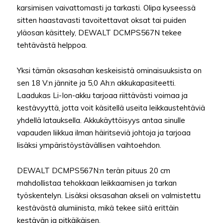
karsimisen vaivattomasti ja tarkasti. Olipa kyseessä
sitten haastavasti tavoitettavat oksat tai puiden
yläosan käsittely, DEWALT DCMPS567N tekee
tehtävästä helppoa.
Yksi tämän oksasahan keskeisistä ominaisuuksista on
sen 18 V:n jännite ja 5,0 Ah:n akkukapasiteetti.
Laadukas Li-Ion-akku tarjoaa riittävästi voimaa ja
kestävyyttä, jotta voit käsitellä useita leikkaustehtäviä
yhdellä latauksella. Akkukäyttöisyys antaa sinulle
vapauden liikkua ilman häiritseviä johtoja ja tarjoaa
lisäksi ympäristöystävällisen vaihtoehdon.
DEWALT DCMPS567N:n terän pituus 20 cm
mahdollistaa tehokkaan leikkaamisen ja tarkan
työskentelyn. Lisäksi oksasahan akseli on valmistettu
kestävästä alumiinista, mikä tekee siitä erittäin
kestävän ja pitkäikäisen.