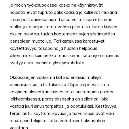
ja mökin työkalupakissa, koska ne käynnistyvät
napista, eivät tupruta pakokaasua ja kulkevat mukana
ilman polttoainekannua. Tässä vertailussa etsimme
mallia, joka helpottaa tavallisia pihatöitä, kuten kuivien
oksien poistoa, tuulen kaatamien risujen siistimistä ja
pensaiden muotoilua. Tarkastelussa korostuvat
käytettävyys, tasapaino ja huollon helppous
pikemminkin kuin pelkkä teholukema, sillä arjen sujuvuus
syntyy usein pienistä yksityiskohdista.
Oksasahojen valikoima kattaa erilaisia malleja,
ominaisuuksia ja hintaluokkia. Olipa tarpeesi sitten
kevyiden oksien karsimisessa tai suurempien puiden
leikkaamisessa, paras oksasaha on sellainen, joka
vastaa juuri sinun tarpeitasi ja odotuksiasi. Kestävyys,
terän laatu, käyttömukavuus ja turvallisuus ovat vain
muutamia tekijöitä, jotka vaikuttavat oksasahan
valintaan.