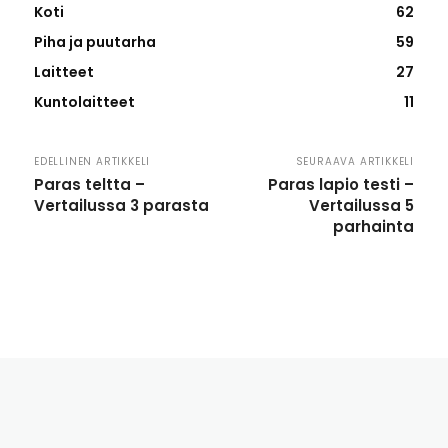
Koti
62
Piha ja puutarha
59
Laitteet
27
Kuntolaitteet
11
EDELLINEN ARTIKKELI
SEURAAVA ARTIKKELI
Paras teltta –
Paras lapio testi –
Vertailussa 3 parasta
Vertailussa 5
parhainta