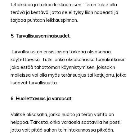
tehokkaan ja tarkan leikkaamisen. Terän tulee olla
terävä ja kestävä, jotta se ei tylsy liian nopeasti ja
tarjoaa puhtaan leikkauspinnan.
5. Turvallisuusominaisuudet:
Turvallisuus on ensisijaisen tärkeää oksasahaa
käytettäessä. Tutki, onko oksasahassa turvakatkaisin,
joka estää tahattoman käynnistymisen. Joissakin
malleissa voi olla myös teränsuojus tai ketjujarru, jotka
lisäävät turvallisuutta.
6. Huollettavuus ja varaosat:
Valitse oksasaha, jonka huolto ja terän vaihto on
helppoa. Tarkista, onko varaosia saatavilla helposti,
jotta voit pitää sahan toimintakunnossa pitkään.