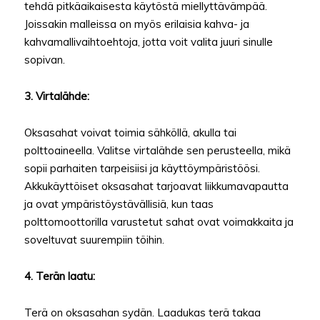
tehdä pitkäaikaisesta käytöstä miellyttävämpää.
Joissakin malleissa on myös erilaisia kahva- ja
kahvamallivaihtoehtoja, jotta voit valita juuri sinulle
sopivan.
3. Virtalähde:
Oksasahat voivat toimia sähköllä, akulla tai
polttoaineella. Valitse virtalähde sen perusteella, mikä
sopii parhaiten tarpeisiisi ja käyttöympäristöösi.
Akkukäyttöiset oksasahat tarjoavat liikkumavapautta
ja ovat ympäristöystävällisiä, kun taas
polttomoottorilla varustetut sahat ovat voimakkaita ja
soveltuvat suurempiin töihin.
4. Terän laatu:
Terä on oksasahan sydän. Laadukas terä takaa