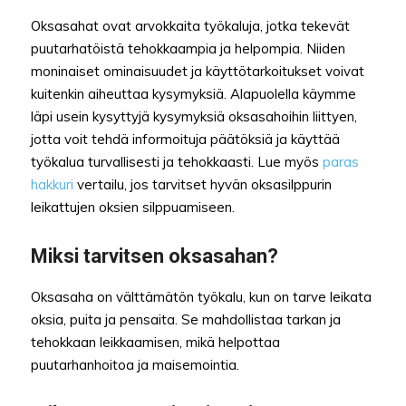
Oksasahat ovat arvokkaita työkaluja, jotka tekevät
puutarhatöistä tehokkaampia ja helpompia. Niiden
moninaiset ominaisuudet ja käyttötarkoitukset voivat
kuitenkin aiheuttaa kysymyksiä. Alapuolella käymme
läpi usein kysyttyjä kysymyksiä oksasahoihin liittyen,
jotta voit tehdä informoituja päätöksiä ja käyttää
työkalua turvallisesti ja tehokkaasti. Lue myös
paras
hakkuri
vertailu, jos tarvitset hyvän oksasilppurin
leikattujen oksien silppuamiseen.
Miksi tarvitsen oksasahan?
Oksasaha on välttämätön työkalu, kun on tarve leikata
oksia, puita ja pensaita. Se mahdollistaa tarkan ja
tehokkaan leikkaamisen, mikä helpottaa
puutarhanhoitoa ja maisemointia.