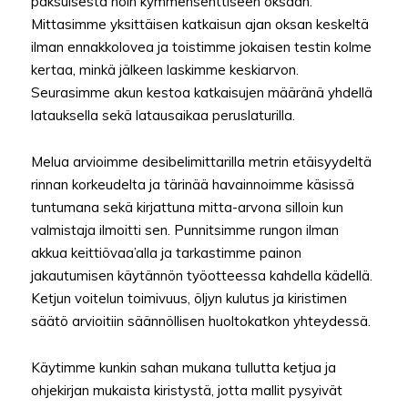
paksuisesta noin kymmensenttiseen oksaan.
Mittasimme yksittäisen katkaisun ajan oksan keskeltä
ilman ennakkolovea ja toistimme jokaisen testin kolme
kertaa, minkä jälkeen laskimme keskiarvon.
Seurasimme akun kestoa katkaisujen määränä yhdellä
latauksella sekä latausaikaa peruslaturilla.
Melua arvioimme desibelimittarilla metrin etäisyydeltä
rinnan korkeudelta ja tärinää havainnoimme käsissä
tuntumana sekä kirjattuna mitta-arvona silloin kun
valmistaja ilmoitti sen. Punnitsimme rungon ilman
akkua keittiövaa’alla ja tarkastimme painon
jakautumisen käytännön työotteessa kahdella kädellä.
Ketjun voitelun toimivuus, öljyn kulutus ja kiristimen
säätö arvioitiin säännöllisen huoltokatkon yhteydessä.
Käytimme kunkin sahan mukana tullutta ketjua ja
ohjekirjan mukaista kiristystä, jotta mallit pysyivät