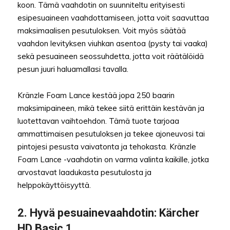
koon. Tämä vaahdotin on suunniteltu erityisesti
esipesuaineen vaahdottamiseen, jotta voit saavuttaa
maksimaalisen pesutuloksen. Voit myös säätää
vaahdon levityksen viuhkan asentoa (pysty tai vaaka)
sekä pesuaineen seossuhdetta, jotta voit räätälöidä
pesun juuri haluamallasi tavalla.
Kränzle Foam Lance kestää jopa 250 baarin
maksimipaineen, mikä tekee siitä erittäin kestävän ja
luotettavan vaihtoehdon. Tämä tuote tarjoaa
ammattimaisen pesutuloksen ja tekee ajoneuvosi tai
pintojesi pesusta vaivatonta ja tehokasta. Kränzle
Foam Lance -vaahdotin on varma valinta kaikille, jotka
arvostavat laadukasta pesutulosta ja
helppokäyttöisyyttä.
2.
Hyvä pesuainevaahdotin
: Kärcher
HD Basic 1