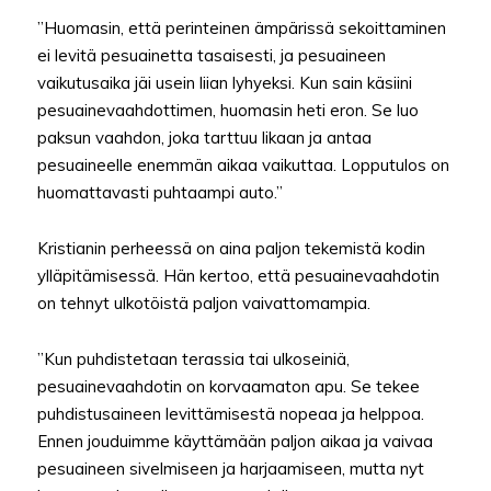
”Huomasin, että perinteinen ämpärissä sekoittaminen
ei levitä pesuainetta tasaisesti, ja pesuaineen
vaikutusaika jäi usein liian lyhyeksi. Kun sain käsiini
pesuainevaahdottimen, huomasin heti eron. Se luo
paksun vaahdon, joka tarttuu likaan ja antaa
pesuaineelle enemmän aikaa vaikuttaa. Lopputulos on
huomattavasti puhtaampi auto.”
Kristianin perheessä on aina paljon tekemistä kodin
ylläpitämisessä. Hän kertoo, että pesuainevaahdotin
on tehnyt ulkotöistä paljon vaivattomampia.
”Kun puhdistetaan terassia tai ulkoseiniä,
pesuainevaahdotin on korvaamaton apu. Se tekee
puhdistusaineen levittämisestä nopeaa ja helppoa.
Ennen jouduimme käyttämään paljon aikaa ja vaivaa
pesuaineen sivelmiseen ja harjaamiseen, mutta nyt