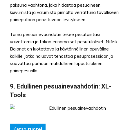
paksuna vaahtona, joka hidastaa pesuaineen
kuivumista ja valumista pinnalta verrattuna tavalliseen
painepulloon perustuvaan levitykseen.
Tämä pesuainevaahdotin tekee pesutöistäsi
vaivattomia ja takaa erinomaiset pesutulokset. Nilfisk
Bajonet on luotettava ja käytännöllinen apuväline
kaikille, jotka haluavat tehostaa pesuprosessiaan ja
saavuttaa parhaan mahdollisen lopputuloksen
painepesurilla.
9.
Edullinen pesuainevaahdotin
: XL-
Tools
Katso tuote!