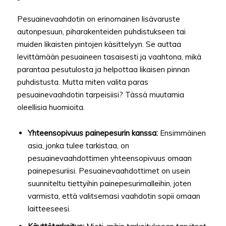
Pesuainevaahdotin on erinomainen lisävaruste
autonpesuun, piharakenteiden puhdistukseen tai
muiden likaisten pintojen käsittelyyn. Se auttaa
levittämään pesuaineen tasaisesti ja vaahtona, mikä
parantaa pesutulosta ja helpottaa likaisen pinnan
puhdistusta. Mutta miten valita paras
pesuainevaahdotin tarpeisiisi? Tässä muutamia
oleellisia huomioita.
Yhteensopivuus painepesurin kanssa:
Ensimmäinen
asia, jonka tulee tarkistaa, on
pesuainevaahdottimen yhteensopivuus omaan
painepesuriisi. Pesuainevaahdottimet on usein
suunniteltu tiettyihin painepesurimalleihin, joten
varmista, että valitsemasi vaahdotin sopii omaan
laitteeseesi.