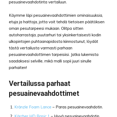
pesuainevaahdotinta vertailuun.
Käymme läpi pesuainevaahdottimien ominaisuuksia,
etuja ja haittoja, jotta voit tehdä tietoisen päätöksen
oman pesutarpeesi mukaan. Olitpa sitten
autoharrastaja, puutarhuri tai yksinkertaisesti kodin
ulkopintojen puhtaanapidosta kiinnostunut, löydät
tästä vertailusta varmasti parhaan
pesuainevaahdottimen tarpeisiisi. Jatka lukemista
saadaksesi selville, mikä malli sopii juuri sinulle
parhaiten!
Vertailussa parhaat
pesuainevaahdottimet
Kränzle Foam Lance
– Paras pesuainevaahdotin.
Kärcher HD Basic 1
– Hyvä pesuainevaahdotin.