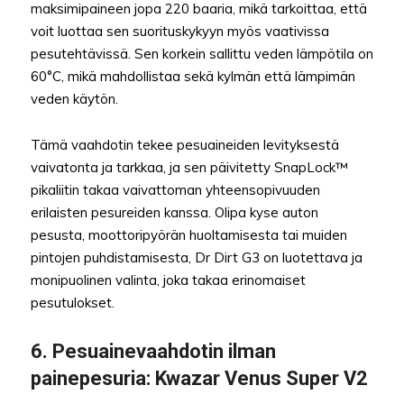
maksimipaineen jopa 220 baaria, mikä tarkoittaa, että
voit luottaa sen suorituskykyyn myös vaativissa
pesutehtävissä. Sen korkein sallittu veden lämpötila on
60°C, mikä mahdollistaa sekä kylmän että lämpimän
veden käytön.
Tämä vaahdotin tekee pesuaineiden levityksestä
vaivatonta ja tarkkaa, ja sen päivitetty SnapLock™
pikaliitin takaa vaivattoman yhteensopivuuden
erilaisten pesureiden kanssa. Olipa kyse auton
pesusta, moottoripyörän huoltamisesta tai muiden
pintojen puhdistamisesta, Dr Dirt G3 on luotettava ja
monipuolinen valinta, joka takaa erinomaiset
pesutulokset.
6.
Pesuainevaahdotin ilman
painepesuria
: Kwazar Venus Super V2