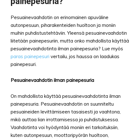
painepesuria?
Pesuainevaahdotin on erinomainen apuväline
autonpesuun, piharakenteiden huoltoon ja moniin
muihin puhdistustehtäviin. Yleensä pesuainevaahdotin
liitetään painepesuriin, mutta onko mahdollista käyttää
pesuainevaahdotinta ilman painepesuria? Lue myös
paras painepesuri
vertailu, jos haussa on laadukas
painepesuri.
Pesuainevaahdotin ilman painepesuria
On mahdollista käyttää pesuainevaahdotinta ilman
painepesuria. Pesuainevaahdotin on suunniteltu
pesuaineiden levittämiseen tasaisesti ja vaahtona,
mikä auttaa lian irrottamisessa ja puhdistuksessa.
Vaahdotinta voi hyödyntää moniin eri tarkoituksiin,
kuten autonpesuun, moottoripyörän huoltoon,