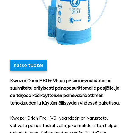
Katso tuote!
Kwazar Orion PRO+ V6 on pesuainevaahdotin on
suunniteltu erityisesti painepesurittomalle pesijälle, ja
se tarjoaa käsikäyttöisen painevaahdottimen
tehokkuuden ja käytännöllisyyden yhdessä paketissa.
Kwazar Orion Pro+ V6 -vaahdotin on varustettu
vahvalla paineistuskahvalla, joka mahdollistaa helpon
paineistuksen. Kahva voidaan myös ”lukita” ala-