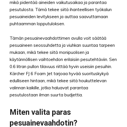
mikä pidentää aineiden vaikutusaikaa ja parantaa
pesutulosta. Tämä tekee siitä ihanteellisen työkalun
pesuaineiden levitykseen ja auttaa saavuttamaan
puhtaamman lopputuloksen.
Tämän pesuainevaahdottimen avulla voit säätää
pesuaineen seossuhdetta ja viuhkan suuntaa tarpeen
mukaan, mikä tekee siitä monipuolisen ja
käytännöllisen vaihtoehdon erilaisiin pesutehtäviin. Sen
0.6 litran pullon tilavuus riittää hyvin useisiin pesuihin.
Kärcher FJ 6 Foam Jet tarjoaa hyvää suorituskykyä
edulliseen hintaan, mikä tekee siitä houkuttelevan
valinnan kaikille, jotka haluavat parantaa
pesutulostaan ilman suurta budjettia.
Miten valita paras
pesuainevaahdotin?