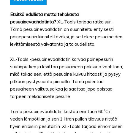
Etsitkö edullista mutta tehokasta
pesuainevaahdotinta?
XL-Tools tarjoaa ratkaisun.
Tämä pesuainevaahdotin on suunniteltu erityisesti
painepesuriin kiinnitettäväksi, ja se tekee pesuaineiden
levittämisestä vaivatonta ja taloudellista.
XL-Tools -pesuainevaahdotin korvaa painepesurin
suutinputken ja levittää pesuaineen paksuna vaahtona,
mikä takaa sen, että pesuaine kuivuu hitaasti ja pysyy
pitkään pystysuorilla pinnoilla. Tämä pidentää
pesuaineen vaikutusaikaa ja saattaa jopa poistaa
tarpeen mekaaniselle pesulle.
Tämä pesuainevaahdotin kestää enintään 60°C:n
veden lämpötilan ja sen 1 litran pullon tilavuus riittää
hyvin erilaisiin pesutöihin. XL-Tools tarjoaa erinomaisen