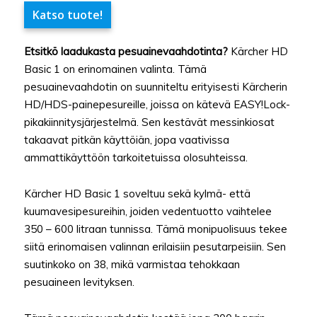
Katso tuote!
Etsitkö laadukasta pesuainevaahdotinta?
Kärcher HD
Basic 1 on erinomainen valinta. Tämä
pesuainevaahdotin on suunniteltu erityisesti Kärcherin
HD/HDS-painepesureille, joissa on kätevä EASY!Lock-
pikakiinnitysjärjestelmä. Sen kestävät messinkiosat
takaavat pitkän käyttöiän, jopa vaativissa
ammattikäyttöön tarkoitetuissa olosuhteissa.
Kärcher HD Basic 1 soveltuu sekä kylmä- että
kuumavesipesureihin, joiden vedentuotto vaihtelee
350 – 600 litraan tunnissa. Tämä monipuolisuus tekee
siitä erinomaisen valinnan erilaisiin pesutarpeisiin. Sen
suutinkoko on 38, mikä varmistaa tehokkaan
pesuaineen levityksen.