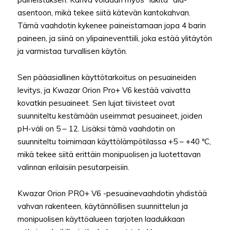
asentoon, mikä tekee siitä kätevän kantokahvan.
Tämä vaahdotin kykenee paineistamaan jopa 4 barin
paineen, ja siinä on ylipaineventtiili, joka estää ylitäytön
ja varmistaa turvallisen käytön.
Sen pääasiallinen käyttötarkoitus on pesuaineiden
levitys, ja Kwazar Orion Pro+ V6 kestää vaivatta
kovatkin pesuaineet. Sen lujat tiivisteet ovat
suunniteltu kestämään useimmat pesuaineet, joiden
pH-väli on 5 – 12. Lisäksi tämä vaahdotin on
suunniteltu toimimaan käyttölämpötilassa +5 – +40 ºC,
mikä tekee siitä erittäin monipuolisen ja luotettavan
valinnan erilaisiin pesutarpeisiin.
Kwazar Orion PRO+ V6 -pesuainevaahdotin yhdistää
vahvan rakenteen, käytännöllisen suunnittelun ja
monipuolisen käyttöalueen tarjoten laadukkaan