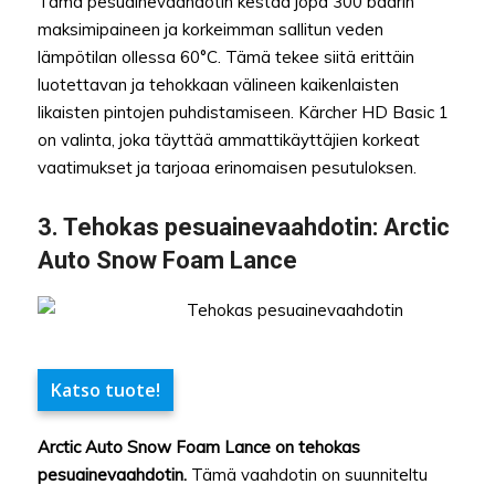
Tämä pesuainevaahdotin kestää jopa 300 baarin
maksimipaineen ja korkeimman sallitun veden
lämpötilan ollessa 60°C. Tämä tekee siitä erittäin
luotettavan ja tehokkaan välineen kaikenlaisten
likaisten pintojen puhdistamiseen. Kärcher HD Basic 1
on valinta, joka täyttää ammattikäyttäjien korkeat
vaatimukset ja tarjoaa erinomaisen pesutuloksen.
3.
Tehokas pesuainevaahdotin
: Arctic
Auto Snow Foam Lance
Katso tuote!
Arctic Auto Snow Foam Lance on tehokas
pesuainevaahdotin.
Tämä vaahdotin on suunniteltu