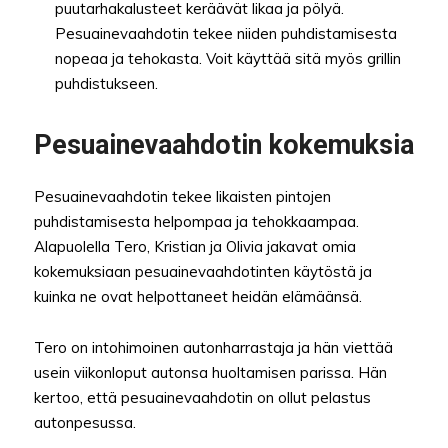
puutarhakalusteet keräävät likaa ja pölyä.
Pesuainevaahdotin tekee niiden puhdistamisesta
nopeaa ja tehokasta. Voit käyttää sitä myös grillin
puhdistukseen.
Pesuainevaahdotin kokemuksia
Pesuainevaahdotin tekee likaisten pintojen
puhdistamisesta helpompaa ja tehokkaampaa.
Alapuolella Tero, Kristian ja Olivia jakavat omia
kokemuksiaan pesuainevaahdotinten käytöstä ja
kuinka ne ovat helpottaneet heidän elämäänsä.
Tero on intohimoinen autonharrastaja ja hän viettää
usein viikonloput autonsa huoltamisen parissa. Hän
kertoo, että pesuainevaahdotin on ollut pelastus
autonpesussa.