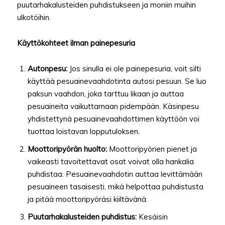
puutarhakalusteiden puhdistukseen ja moniin muihin
ulkotöihin.
Käyttökohteet ilman painepesuria
Autonpesu:
Jos sinulla ei ole painepesuria, voit silti
käyttää pesuainevaahdotinta autosi pesuun. Se luo
paksun vaahdon, joka tarttuu likaan ja auttaa
pesuaineita vaikuttamaan pidempään. Käsinpesu
yhdistettynä pesuainevaahdottimen käyttöön voi
tuottaa loistavan lopputuloksen.
Moottoripyörän huolto:
Moottoripyörien pienet ja
vaikeasti tavoitettavat osat voivat olla hankalia
puhdistaa. Pesuainevaahdotin auttaa levittämään
pesuaineen tasaisesti, mikä helpottaa puhdistusta
ja pitää moottoripyöräsi kiiltävänä.
Puutarhakalusteiden puhdistus:
Kesäisin