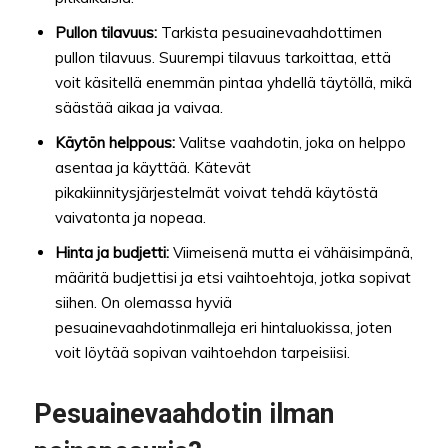
Pullon tilavuus:
Tarkista pesuainevaahdottimen
pullon tilavuus. Suurempi tilavuus tarkoittaa, että
voit käsitellä enemmän pintaa yhdellä täytöllä, mikä
säästää aikaa ja vaivaa.
Käytön helppous:
Valitse vaahdotin, joka on helppo
asentaa ja käyttää. Kätevät
pikakiinnitysjärjestelmät voivat tehdä käytöstä
vaivatonta ja nopeaa.
Hinta ja budjetti:
Viimeisenä mutta ei vähäisimpänä,
määritä budjettisi ja etsi vaihtoehtoja, jotka sopivat
siihen. On olemassa hyviä
pesuainevaahdotinmalleja eri hintaluokissa, joten
voit löytää sopivan vaihtoehdon tarpeisiisi.
Pesuainevaahdotin ilman