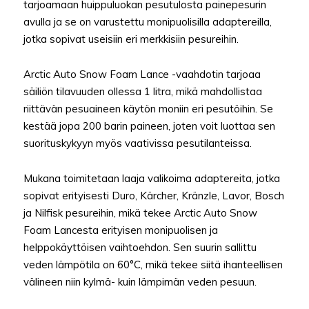
tarjoamaan huippuluokan pesutulosta painepesurin
avulla ja se on varustettu monipuolisilla adaptereilla,
jotka sopivat useisiin eri merkkisiin pesureihin.
Arctic Auto Snow Foam Lance -vaahdotin tarjoaa
säiliön tilavuuden ollessa 1 litra, mikä mahdollistaa
riittävän pesuaineen käytön moniin eri pesutöihin. Se
kestää jopa 200 barin paineen, joten voit luottaa sen
suorituskykyyn myös vaativissa pesutilanteissa.
Mukana toimitetaan laaja valikoima adaptereita, jotka
sopivat erityisesti Duro, Kärcher, Kränzle, Lavor, Bosch
ja Nilfisk pesureihin, mikä tekee Arctic Auto Snow
Foam Lancesta erityisen monipuolisen ja
helppokäyttöisen vaihtoehdon. Sen suurin sallittu
veden lämpötila on 60°C, mikä tekee siitä ihanteellisen
välineen niin kylmä- kuin lämpimän veden pesuun.