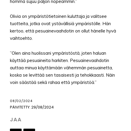
homma sujuu paljon nopeammin.”
Olivia on ympäristötietoinen kuluttaja ja valitsee
tuotteita, jotka ovat ystävällisiä ympäristölle. Hän
kertoo, että pesuainevaahdotin on ollut hänelle hyvä
vaihtoehto.
”Olen aina huolissani ympäristöstä, joten haluan
käyttää pesuaineita harkiten. Pesuainevaahdotin
auttaa minua käyttämään vähemmän pesuainetta,
koska se levittää sen tasaisesti ja tehokkaasti. Näin
voin säästää sekä rahaa että ympäristöä.”
08/02/2024
PÄIVITETTY:
29/08/2024
JAA