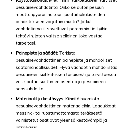
Käyttötarkoitus:
Mieti, mihin tarkoitukseen tarvitset
pesuainevaahdotinta. Onko se auton pesuun,
moottoripyörän hoitoon, puutarhakalusteiden
puhdistukseen vai jotain muuta? Jotkut
vaahdotinmallit soveltuvat paremmin tiettyihin
tehtäviin, joten valitse sellainen, joka vastaa
tarpeitasi.
Painepiste ja säädöt:
Tarkista
pesuainevaahdottimen painepiste ja mahdolliset
säätömahdollisuudet. Hyvä vaahdotin mahdollistaa
pesuaineen suihkutuksen tasaisesti ja tarvittaessa
voit säätää suuttimen asentoa ja pesuaineen
seossuhdetta.
Materiaalit ja kestävyys:
Kiinnitä huomiota
pesuainevaahdottimen materiaaleihin. Laadukkaat
messinki- tai ruostumattomasta teräksestä
valmistetut osat ovat yleensä kestävämpiä ja
pitkäikäisiä.