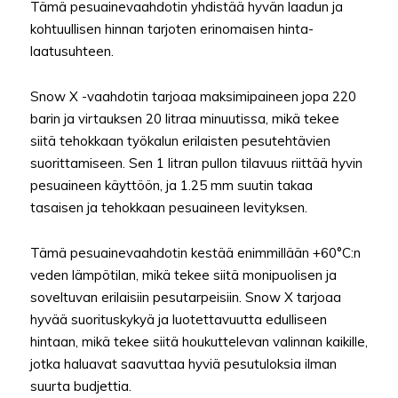
Tämä pesuainevaahdotin yhdistää hyvän laadun ja
kohtuullisen hinnan tarjoten erinomaisen hinta-
laatusuhteen.
Snow X -vaahdotin tarjoaa maksimipaineen jopa 220
barin ja virtauksen 20 litraa minuutissa, mikä tekee
siitä tehokkaan työkalun erilaisten pesutehtävien
suorittamiseen. Sen 1 litran pullon tilavuus riittää hyvin
pesuaineen käyttöön, ja 1.25 mm suutin takaa
tasaisen ja tehokkaan pesuaineen levityksen.
Tämä pesuainevaahdotin kestää enimmillään +60°C:n
veden lämpötilan, mikä tekee siitä monipuolisen ja
soveltuvan erilaisiin pesutarpeisiin. Snow X tarjoaa
hyvää suorituskykyä ja luotettavuutta edulliseen
hintaan, mikä tekee siitä houkuttelevan valinnan kaikille,
jotka haluavat saavuttaa hyviä pesutuloksia ilman
suurta budjettia.