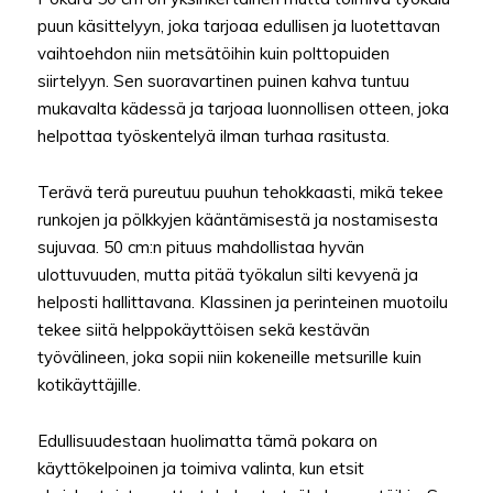
puun käsittelyyn, joka tarjoaa edullisen ja luotettavan
vaihtoehdon niin metsätöihin kuin polttopuiden
siirtelyyn. Sen suoravartinen puinen kahva tuntuu
mukavalta kädessä ja tarjoaa luonnollisen otteen, joka
helpottaa työskentelyä ilman turhaa rasitusta.
Terävä terä pureutuu puuhun tehokkaasti, mikä tekee
runkojen ja pölkkyjen kääntämisestä ja nostamisesta
sujuvaa. 50 cm:n pituus mahdollistaa hyvän
ulottuvuuden, mutta pitää työkalun silti kevyenä ja
helposti hallittavana. Klassinen ja perinteinen muotoilu
tekee siitä helppokäyttöisen sekä kestävän
työvälineen, joka sopii niin kokeneille metsurille kuin
kotikäyttäjille.
Edullisuudestaan huolimatta tämä pokara on
käyttökelpoinen ja toimiva valinta, kun etsit