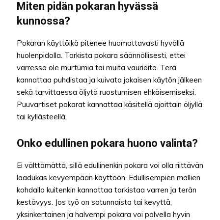
Miten pidän pokaran hyvässä
kunnossa?
Pokaran käyttöikä pitenee huomattavasti hyvällä
huolenpidolla. Tarkista pokara säännöllisesti, ettei
varressa ole murtumia tai muita vaurioita. Terä
kannattaa puhdistaa ja kuivata jokaisen käytön jälkeen
sekä tarvittaessa öljytä ruostumisen ehkäisemiseksi.
Puuvartiset pokarat kannattaa käsitellä ajoittain öljyllä
tai kyllästeellä.
Onko edullinen pokara huono valinta?
Ei välttämättä, sillä edullinenkin pokara voi olla riittävän
laadukas kevyempään käyttöön. Edullisempien mallien
kohdalla kuitenkin kannattaa tarkistaa varren ja terän
kestävyys. Jos työ on satunnaista tai kevyttä,
yksinkertainen ja halvempi pokara voi palvella hyvin