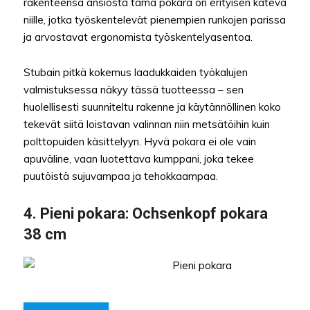
rakenteensa ansiosta tämä pokara on erityisen kätevä
niille, jotka työskentelevät pienempien runkojen parissa
ja arvostavat ergonomista työskentelyasentoa.
Stubain pitkä kokemus laadukkaiden työkalujen
valmistuksessa näkyy tässä tuotteessa – sen
huolellisesti suunniteltu rakenne ja käytännöllinen koko
tekevät siitä loistavan valinnan niin metsätöihin kuin
polttopuiden käsittelyyn. Hyvä pokara ei ole vain
apuväline, vaan luotettava kumppani, joka tekee
puutöistä sujuvampaa ja tehokkaampaa.
4.
Pieni pokara
: Ochsenkopf pokara
38 cm