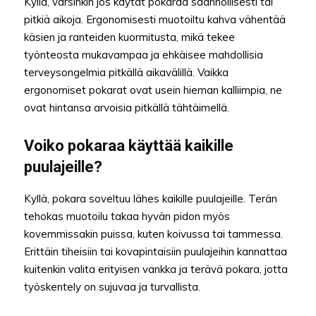
Kyllä, varsinkin jos käytät pokaraa säännöllisesti tai
pitkiä aikoja. Ergonomisesti muotoiltu kahva vähentää
käsien ja ranteiden kuormitusta, mikä tekee
työnteosta mukavampaa ja ehkäisee mahdollisia
terveysongelmia pitkällä aikavälillä. Vaikka
ergonomiset pokarat ovat usein hieman kalliimpia, ne
ovat hintansa arvoisia pitkällä tähtäimellä.
Voiko pokaraa käyttää kaikille
puulajeille?
Kyllä, pokara soveltuu lähes kaikille puulajeille. Terän
tehokas muotoilu takaa hyvän pidon myös
kovemmissakin puissa, kuten koivussa tai tammessa.
Erittäin tiheisiin tai kovapintaisiin puulajeihin kannattaa
kuitenkin valita erityisen vankka ja terävä pokara, jotta
työskentely on sujuvaa ja turvallista.