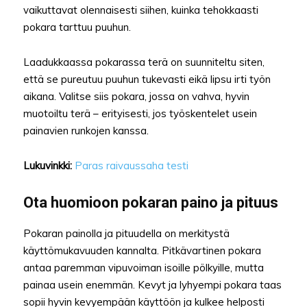
vaikuttavat olennaisesti siihen, kuinka tehokkaasti
pokara tarttuu puuhun.
Laadukkaassa pokarassa terä on suunniteltu siten,
että se pureutuu puuhun tukevasti eikä lipsu irti työn
aikana. Valitse siis pokara, jossa on vahva, hyvin
muotoiltu terä – erityisesti, jos työskentelet usein
painavien runkojen kanssa.
Lukuvinkki:
Paras raivaussaha testi
Ota huomioon pokaran paino ja pituus
Pokaran painolla ja pituudella on merkitystä
käyttömukavuuden kannalta. Pitkävartinen pokara
antaa paremman vipuvoiman isoille pölkyille, mutta
painaa usein enemmän. Kevyt ja lyhyempi pokara taas
sopii hyvin kevyempään käyttöön ja kulkee helposti