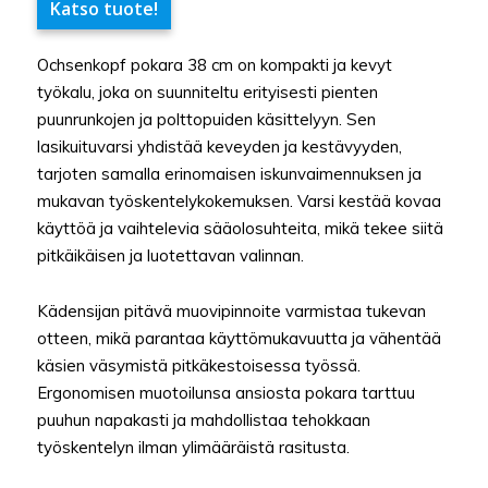
Katso tuote!
Ochsenkopf pokara 38 cm on kompakti ja kevyt
työkalu, joka on suunniteltu erityisesti pienten
puunrunkojen ja polttopuiden käsittelyyn. Sen
lasikuituvarsi yhdistää keveyden ja kestävyyden,
tarjoten samalla erinomaisen iskunvaimennuksen ja
mukavan työskentelykokemuksen. Varsi kestää kovaa
käyttöä ja vaihtelevia sääolosuhteita, mikä tekee siitä
pitkäikäisen ja luotettavan valinnan.
Kädensijan pitävä muovipinnoite varmistaa tukevan
otteen, mikä parantaa käyttömukavuutta ja vähentää
käsien väsymistä pitkäkestoisessa työssä.
Ergonomisen muotoilunsa ansiosta pokara tarttuu
puuhun napakasti ja mahdollistaa tehokkaan
työskentelyn ilman ylimääräistä rasitusta.