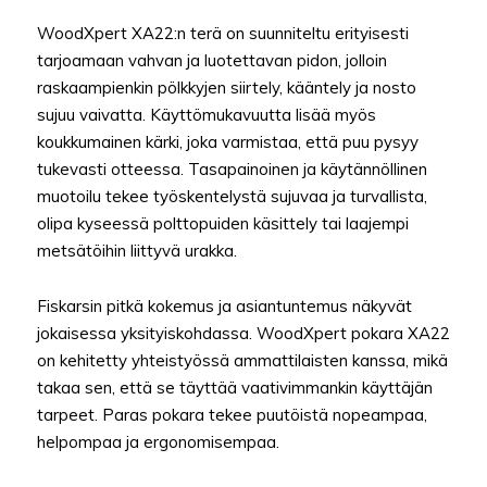
WoodXpert XA22:n terä on suunniteltu erityisesti
tarjoamaan vahvan ja luotettavan pidon, jolloin
raskaampienkin pölkkyjen siirtely, kääntely ja nosto
sujuu vaivatta. Käyttömukavuutta lisää myös
koukkumainen kärki, joka varmistaa, että puu pysyy
tukevasti otteessa. Tasapainoinen ja käytännöllinen
muotoilu tekee työskentelystä sujuvaa ja turvallista,
olipa kyseessä polttopuiden käsittely tai laajempi
metsätöihin liittyvä urakka.
Fiskarsin pitkä kokemus ja asiantuntemus näkyvät
jokaisessa yksityiskohdassa. WoodXpert pokara XA22
on kehitetty yhteistyössä ammattilaisten kanssa, mikä
takaa sen, että se täyttää vaativimmankin käyttäjän
tarpeet. Paras pokara tekee puutöistä nopeampaa,
helpompaa ja ergonomisempaa.