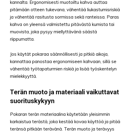
kannalta. Ergonomisesti muotoiltu kahva auttaa
pitämään otteen tukevana, vähentää liukastumisriskiä
ja vähentää rasitusta sormissa sekä ranteissa. Paras
kahva on yleensä valmistettu pitävästä kumista tai
muovista, joka pysyy miellyttävänä säästä
riippumatta.
Jos käytät pokaraa säännöllisesti ja pitkiä aikoja,
kannattaa panostaa ergonomiseen kahvaan, sillä se
vähentää työtapaturmien riskiä ja lisää työskentelyn
mielekkyyttä.
Terän muoto ja materiaali vaikuttavat
suorituskykyyn
Pokaran terän materiaalina käytetään yleisimmin
karkaistua terästä, joka kestää kovaa käyttöä ja pitää
teränsä pitkään terävänä. Terän muoto ja terävyys