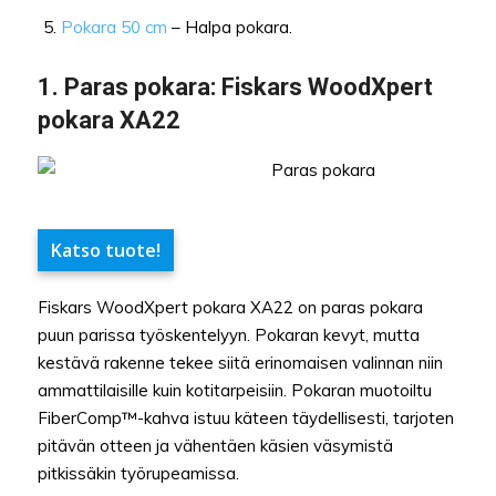
Pokara 50 cm
– Halpa pokara.
1.
Paras pokara
: Fiskars WoodXpert
pokara XA22
Katso tuote!
Fiskars WoodXpert pokara XA22 on paras pokara
puun parissa työskentelyyn. Pokaran kevyt, mutta
kestävä rakenne tekee siitä erinomaisen valinnan niin
ammattilaisille kuin kotitarpeisiin. Pokaran muotoiltu
FiberComp™-kahva istuu käteen täydellisesti, tarjoten
pitävän otteen ja vähentäen käsien väsymistä
pitkissäkin työrupeamissa.