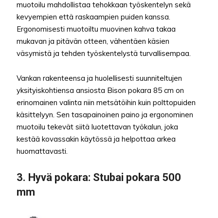
muotoilu mahdollistaa tehokkaan työskentelyn sekä
kevyempien että raskaampien puiden kanssa.
Ergonomisesti muotoiltu muovinen kahva takaa
mukavan ja pitävän otteen, vähentäen käsien
väsymistä ja tehden työskentelystä turvallisempaa.
Vankan rakenteensa ja huolellisesti suunniteltujen
yksityiskohtiensa ansiosta Bison pokara 85 cm on
erinomainen valinta niin metsätöihin kuin polttopuiden
käsittelyyn. Sen tasapainoinen paino ja ergonominen
muotoilu tekevät siitä luotettavan työkalun, joka
kestää kovassakin käytössä ja helpottaa arkea
huomattavasti.
3.
Hyvä pokara
: Stubai pokara 500
mm