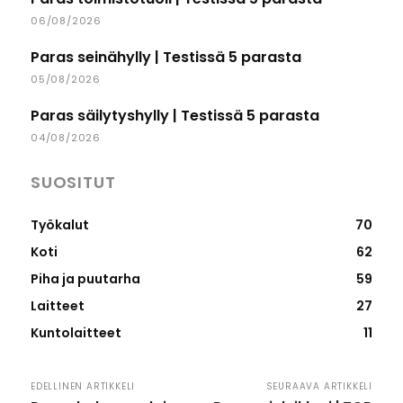
06/08/2026
Paras seinähylly | Testissä 5 parasta
05/08/2026
Paras säilytyshylly | Testissä 5 parasta
04/08/2026
SUOSITUT
Työkalut
70
Koti
62
Piha ja puutarha
59
Laitteet
27
Kuntolaitteet
11
EDELLINEN ARTIKKELI
SEURAAVA ARTIKKELI