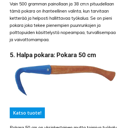
Vain 500 gramman painollaan ja 38 cm:n pituudellaan
tämä pokara on ihanteellinen valinta, kun tarvitaan
ketterää ja helposti hallittavaa työkalua. Se on pieni
pokara joka tekee pienempien puunrunkojen ja
polttopuiden käsittelystä nopeampaa, turvallisempaa
ja vaivattomampaa.
5.
Halpa pokara
: Pokara 50 cm
Katso tuote!
Pokara 50 cm on yksinkertainen mutta toimiva työkalu