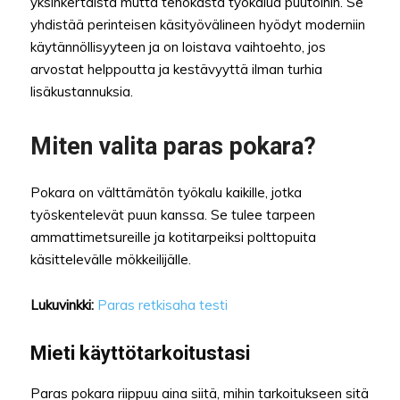
yksinkertaista mutta tehokasta työkalua puutöihin. Se
yhdistää perinteisen käsityövälineen hyödyt moderniin
käytännöllisyyteen ja on loistava vaihtoehto, jos
arvostat helppoutta ja kestävyyttä ilman turhia
lisäkustannuksia.
Miten valita paras pokara?
Pokara on välttämätön työkalu kaikille, jotka
työskentelevät puun kanssa. Se tulee tarpeen
ammattimetsureille ja kotitarpeiksi polttopuita
käsittelevälle mökkeilijälle.
Lukuvinkki:
Paras retkisaha testi
Mieti käyttötarkoitustasi
Paras pokara riippuu aina siitä, mihin tarkoitukseen sitä