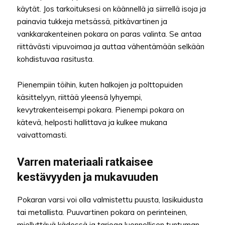
käytät. Jos tarkoituksesi on käännellä ja siirrellä isoja ja
painavia tukkeja metsässä, pitkävartinen ja
vankkarakenteinen pokara on paras valinta. Se antaa
riittävästi vipuvoimaa ja auttaa vähentämään selkään
kohdistuvaa rasitusta.
Pienempiin töihin, kuten halkojen ja polttopuiden
käsittelyyn, riittää yleensä lyhyempi,
kevytrakenteisempi pokara. Pienempi pokara on
kätevä, helposti hallittava ja kulkee mukana
vaivattomasti.
Varren materiaali ratkaisee
kestävyyden ja mukavuuden
Pokaran varsi voi olla valmistettu puusta, lasikuidusta
tai metallista. Puuvartinen pokara on perinteinen,
miellyttävä kädessä ja tarjoaa luonnollisen tuntuman,