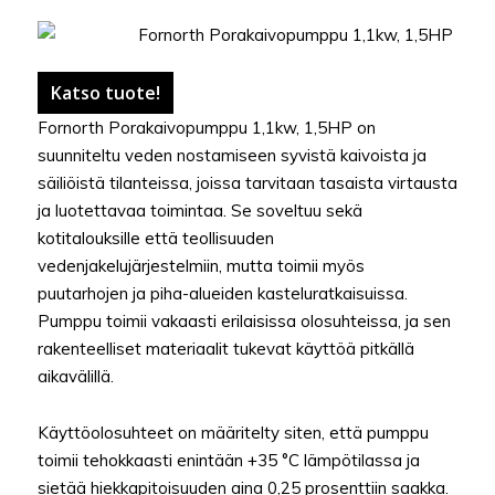
Katso tuote!
Fornorth Porakaivopumppu 1,1kw, 1,5HP on
suunniteltu veden nostamiseen syvistä kaivoista ja
säiliöistä tilanteissa, joissa tarvitaan tasaista virtausta
ja luotettavaa toimintaa. Se soveltuu sekä
kotitalouksille että teollisuuden
vedenjakelujärjestelmiin, mutta toimii myös
puutarhojen ja piha-alueiden kasteluratkaisuissa.
Pumppu toimii vakaasti erilaisissa olosuhteissa, ja sen
rakenteelliset materiaalit tukevat käyttöä pitkällä
aikavälillä.
Käyttöolosuhteet on määritelty siten, että pumppu
toimii tehokkaasti enintään +35 °C lämpötilassa ja
sietää hiekkapitoisuuden aina 0,25 prosenttiin saakka.