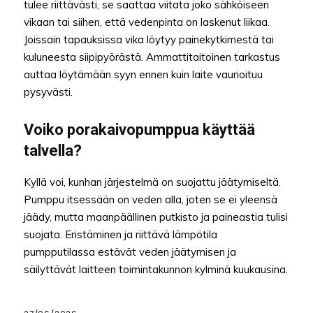
tulee riittävästi, se saattaa viitata joko sähköiseen
vikaan tai siihen, että vedenpinta on laskenut liikaa.
Joissain tapauksissa vika löytyy painekytkimestä tai
kuluneesta siipipyörästä. Ammattitaitoinen tarkastus
auttaa löytämään syyn ennen kuin laite vaurioituu
pysyvästi.
Voiko porakaivopumppua käyttää
talvella?
Kyllä voi, kunhan järjestelmä on suojattu jäätymiseltä.
Pumppu itsessään on veden alla, joten se ei yleensä
jäädy, mutta maanpäällinen putkisto ja paineastia tulisi
suojata. Eristäminen ja riittävä lämpötila
pumpputilassa estävät veden jäätymisen ja
säilyttävät laitteen toimintakunnon kylminä kuukausina.