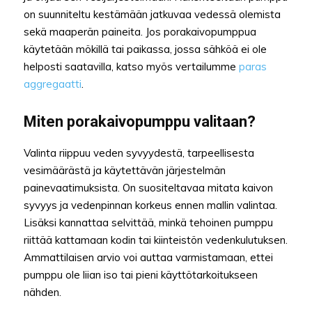
on suunniteltu kestämään jatkuvaa vedessä olemista
sekä maaperän paineita. Jos porakaivopumppua
käytetään mökillä tai paikassa, jossa sähköä ei ole
helposti saatavilla, katso myös vertailumme
paras
aggregaatti
.
Miten porakaivopumppu valitaan?
Valinta riippuu veden syvyydestä, tarpeellisesta
vesimäärästä ja käytettävän järjestelmän
painevaatimuksista. On suositeltavaa mitata kaivon
syvyys ja vedenpinnan korkeus ennen mallin valintaa.
Lisäksi kannattaa selvittää, minkä tehoinen pumppu
riittää kattamaan kodin tai kiinteistön vedenkulutuksen.
Ammattilaisen arvio voi auttaa varmistamaan, ettei
pumppu ole liian iso tai pieni käyttötarkoitukseen
nähden.