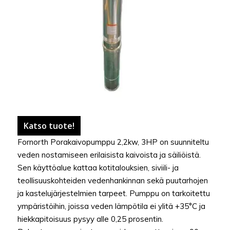
Katso tuote!
Fornorth Porakaivopumppu 2,2kw, 3HP on suunniteltu
veden nostamiseen erilaisista kaivoista ja säiliöistä.
Sen käyttöalue kattaa kotitalouksien, siviili- ja
teollisuuskohteiden vedenhankinnan sekä puutarhojen
ja kastelujärjestelmien tarpeet. Pumppu on tarkoitettu
ympäristöihin, joissa veden lämpötila ei ylitä +35°C ja
hiekkapitoisuus pysyy alle 0,25 prosentin.