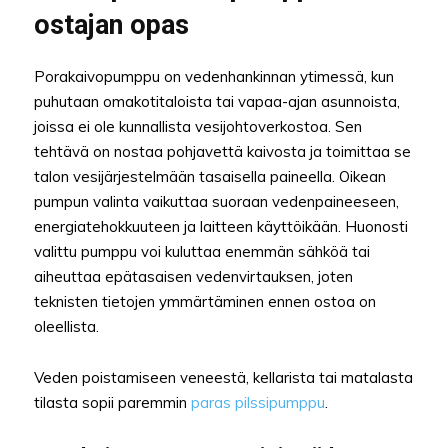
ostajan opas
Porakaivopumppu on vedenhankinnan ytimessä, kun
puhutaan omakotitaloista tai vapaa-ajan asunnoista,
joissa ei ole kunnallista vesijohtoverkostoa. Sen
tehtävä on nostaa pohjavettä kaivosta ja toimittaa se
talon vesijärjestelmään tasaisella paineella. Oikean
pumpun valinta vaikuttaa suoraan vedenpaineeseen,
energiatehokkuuteen ja laitteen käyttöikään. Huonosti
valittu pumppu voi kuluttaa enemmän sähköä tai
aiheuttaa epätasaisen vedenvirtauksen, joten
teknisten tietojen ymmärtäminen ennen ostoa on
oleellista.
Veden poistamiseen veneestä, kellarista tai matalasta
tilasta sopii paremmin
paras pilssipumppu
.