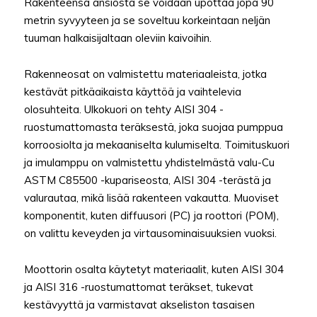
Rakenteensa ansiosta se voidaan upottaa jopa 90
metrin syvyyteen ja se soveltuu korkeintaan neljän
tuuman halkaisijaltaan oleviin kaivoihin.
Rakenneosat on valmistettu materiaaleista, jotka
kestävät pitkäaikaista käyttöä ja vaihtelevia
olosuhteita. Ulkokuori on tehty AISI 304 -
ruostumattomasta teräksestä, joka suojaa pumppua
korroosiolta ja mekaaniselta kulumiselta. Toimituskuori
ja imulamppu on valmistettu yhdistelmästä valu-Cu
ASTM C85500 -kupariseosta, AISI 304 -terästä ja
valurautaa, mikä lisää rakenteen vakautta. Muoviset
komponentit, kuten diffuusori (PC) ja roottori (POM),
on valittu keveyden ja virtausominaisuuksien vuoksi.
Moottorin osalta käytetyt materiaalit, kuten AISI 304
ja AISI 316 -ruostumattomat teräkset, tukevat
kestävyyttä ja varmistavat akseliston tasaisen