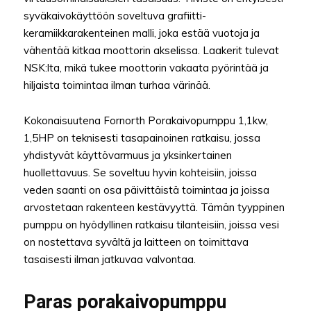
syväkaivokäyttöön soveltuva grafiitti-
keramiikkarakenteinen malli, joka estää vuotoja ja
vähentää kitkaa moottorin akselissa. Laakerit tulevat
NSK:lta, mikä tukee moottorin vakaata pyörintää ja
hiljaista toimintaa ilman turhaa värinää.
Kokonaisuutena Fornorth Porakaivopumppu 1,1kw,
1,5HP on teknisesti tasapainoinen ratkaisu, jossa
yhdistyvät käyttövarmuus ja yksinkertainen
huollettavuus. Se soveltuu hyvin kohteisiin, joissa
veden saanti on osa päivittäistä toimintaa ja joissa
arvostetaan rakenteen kestävyyttä. Tämän tyyppinen
pumppu on hyödyllinen ratkaisu tilanteisiin, joissa vesi
on nostettava syvältä ja laitteen on toimittava
tasaisesti ilman jatkuvaa valvontaa.
Paras porakaivopumppu