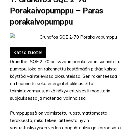
Porakaivopumppu – Paras
porakaivopumppu
Katso tuote!
Grundfos SQE 2-70 on syvään porakaivoon suunniteltu
pumppu, joka on rakennettu kestämään pitkäaikaista
käyttöä vaihtelevissa olosuhteissa. Sen rakenteessa
on huomioitu sekä energiatehokkuus että
toimintavarmuus, mikä näkyy erityisesti moottorin
suojauksessa ja materiaalivalinnoissa.
Pumppupesä on valmistettu ruostumattomasta
teräksestä, mikä tekee laitteesta hyvin
vastustuskykyisen veden epäpuhtauksia ja korroosiota