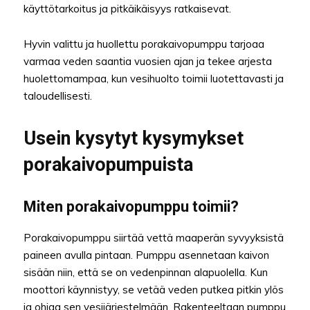
käyttötarkoitus ja pitkäikäisyys ratkaisevat.
Hyvin valittu ja huollettu porakaivopumppu tarjoaa
varmaa veden saantia vuosien ajan ja tekee arjesta
huolettomampaa, kun vesihuolto toimii luotettavasti ja
taloudellisesti.
Usein kysytyt kysymykset
porakaivopumpuista
Miten porakaivopumppu toimii?
Porakaivopumppu siirtää vettä maaperän syvyyksistä
paineen avulla pintaan. Pumppu asennetaan kaivon
sisään niin, että se on vedenpinnan alapuolella. Kun
moottori käynnistyy, se vetää veden putkea pitkin ylös
ja ohjaa sen vesijärjestelmään. Rakenteeltaan pumppu