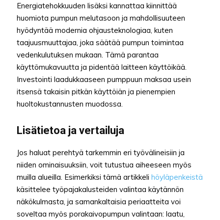
Energiatehokkuuden lisäksi kannattaa kiinnittää
huomiota pumpun melutasoon ja mahdollisuuteen
hyödyntää modernia ohjausteknologiaa, kuten
taajuusmuuttajaa, joka säätää pumpun toimintaa
vedenkulutuksen mukaan. Tämä parantaa
käyttömukavuutta ja pidentää laitteen käyttöikää.
Investointi laadukkaaseen pumppuun maksaa usein
itsensä takaisin pitkän käyttöiän ja pienempien
huoltokustannusten muodossa.
Lisätietoa ja vertailuja
Jos haluat perehtyä tarkemmin eri työvälineisiin ja
niiden ominaisuuksiin, voit tutustua aiheeseen myös
muilla alueilla. Esimerkiksi tämä artikkeli
höyläpenkeistä
käsittelee työpajakalusteiden valintaa käytännön
näkökulmasta, ja samankaltaisia periaatteita voi
soveltaa myös porakaivopumpun valintaan: laatu,