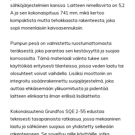
sähköjärjestelmien kanssa. Laitteen nimellisvirta on 5,2
A ja sen kokonaispituus 741 mm, mikä kertoo
kompaktista mutta tehokkaasta rakenteesta, joka
sopii monenlaisiin kaivoasennuksiin.
Pumpun pesä on valmistettu ruostumattomasta
teräksestä, joka parantaa sen kestävyyttä ja suojaa
korroosiolta. Tämä materiaali valinta tukee sen
käyttöikää erityisesti tilanteissa, joissa veden laatu tai
olosuhteet voivat vaihdella. Lisäksi moottoriin on
integroitu sisäänrakennettu suojajärjestelmä, joka
auttaa ehkäisemään ylikuormitusta ja pidentää
laitteen elinkaarta ilman erillisiä lisälaitteita.
Kokonaisuutena Grundfos SQE 2-55 edustaa
teknisesti tasapainoista ratkaisua, jossa mekaaninen
laatu ja sähköinen suojaus on yhdistetty selkeään
rakenteeseen. Se soveltuu niille käyttäjille, jotka