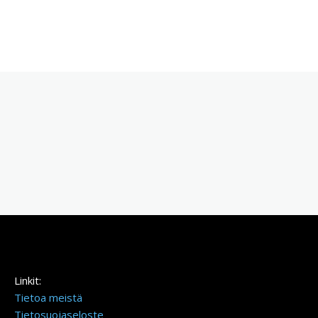
Linkit:
Tietoa meistä
Tietosuojaseloste