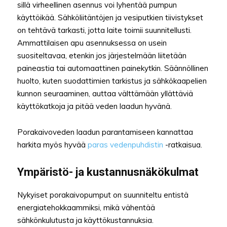
sillä virheellinen asennus voi lyhentää pumpun
käyttöikää. Sähköliitäntöjen ja vesiputkien tiivistykset
on tehtävä tarkasti, jotta laite toimii suunnitellusti.
Ammattilaisen apu asennuksessa on usein
suositeltavaa, etenkin jos järjestelmään liitetään
paineastia tai automaattinen painekytkin. Säännöllinen
huolto, kuten suodattimien tarkistus ja sähkökaapelien
kunnon seuraaminen, auttaa välttämään yllättäviä
käyttökatkoja ja pitää veden laadun hyvänä.
Porakaivoveden laadun parantamiseen kannattaa
harkita myös hyvää
paras vedenpuhdistin
-ratkaisua.
Ympäristö- ja kustannusnäkökulmat
Nykyiset porakaivopumput on suunniteltu entistä
energiatehokkaammiksi, mikä vähentää
sähkönkulutusta ja käyttökustannuksia.