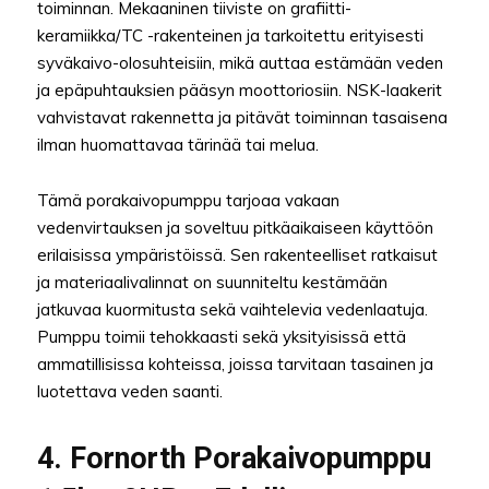
toiminnan. Mekaaninen tiiviste on grafiitti-
keramiikka/TC -rakenteinen ja tarkoitettu erityisesti
syväkaivo-olosuhteisiin, mikä auttaa estämään veden
ja epäpuhtauksien pääsyn moottoriosiin. NSK-laakerit
vahvistavat rakennetta ja pitävät toiminnan tasaisena
ilman huomattavaa tärinää tai melua.
Tämä porakaivopumppu tarjoaa vakaan
vedenvirtauksen ja soveltuu pitkäaikaiseen käyttöön
erilaisissa ympäristöissä. Sen rakenteelliset ratkaisut
ja materiaalivalinnat on suunniteltu kestämään
jatkuvaa kuormitusta sekä vaihtelevia vedenlaatuja.
Pumppu toimii tehokkaasti sekä yksityisissä että
ammatillisissa kohteissa, joissa tarvitaan tasainen ja
luotettava veden saanti.
4. Fornorth Porakaivopumppu