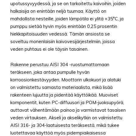
upotussyvyydessä, ja se on tarkoitettu kaivoihin, joiden
halkaisija on enintään neljä tuumaa. Käyttö on
mahdollista nesteille, joiden lämpötila ei ylitä +35°C, ja
pumppu sietää hyvin myös enintään 0,25 prosentin
hiekkapitoisuuden vedessä. Tämän ansiosta se
soveltuu monenlaisiin kaivovesijärjestelmiin, joissa
veden puhtaus ei ole täysin tasainen.
Rakenne perustuu AISI 304 -ruostumattomaan
teräkseen, joka antaa pumpulle hyvän
korroosionkestävyyden. Moottorin ulkokuori ja alatuki
on valmistettu samasta materiaalista, mikä lisää
rakenteen lujuutta ja pidentää käyttöikää. Muoviset
komponentit, kuten PC-diffuusori ja POM-juoksupyörä,
auttavat vähentämään painoa ja varmistavat tasaisen
veden virtauksen. Akseli ja akselikytkin on valmistettu
AISI 316- ja 304-laatuisesta teräksestä, mikä tukee
luotettavaa käyttöä myös pidempiaikaisessa