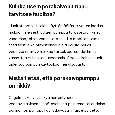
Kuinka usein porakaivopumppu
tarvitsee huoltoa?
Huoltotarve vaihtelee käyttömäärän ja veden laadun
mukaan. Yleisesti ottaen pumppu tarkistetaan kerran
vuodessa, jolloin varmistetaan, että moottori toimii
tasaisesti eikä putkistoissa ole tukoksia. Mikäli
vedessä esiintyy hiekkaa tai sakkaa, suodattimet
kannattaa puhdistaa useammin. Oikea-aikainen huolto
pidentää pumpun käyttöikää merkittävästi.
Mistä tietää, että porakaivopumppu
on rikki?
Ongelmat voivat näkyä heikentyneenä
vedenvirtauksena, epätasaisena paineena tai oudoina
ääninä. Jos pumppu käy jatkuvasti ilman, että vettä