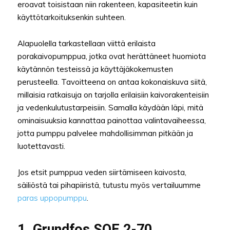
eroavat toisistaan niin rakenteen, kapasiteetin kuin
käyttötarkoituksenkin suhteen.
Alapuolella tarkastellaan viittä erilaista
porakaivopumppua, jotka ovat herättäneet huomiota
käytännön testeissä ja käyttäjäkokemusten
perusteella. Tavoitteena on antaa kokonaiskuva siitä,
millaisia ratkaisuja on tarjolla erilaisiin kaivorakenteisiin
ja vedenkulutustarpeisiin. Samalla käydään läpi, mitä
ominaisuuksia kannattaa painottaa valintavaiheessa,
jotta pumppu palvelee mahdollisimman pitkään ja
luotettavasti.
Jos etsit pumppua veden siirtämiseen kaivosta,
säiliöstä tai pihapiiristä, tutustu myös vertailuumme
paras uppopumppu
.
1. Grundfos SQE 2-70