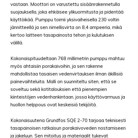
vastaan. Moottori on varustettu sisäänrakennetulla
suojauksella, joka ehkäisee ylikuormitusta ja pidentää
käyttöikää. Pumppu toimii yksivaiheisella 230 voltin
jännitteellä ja sen nimellisvirta on 8,4 ampeeria, mikä
kertoo laitteen tasapainosta tehon ja kulutuksen
välillä.
Kokonaispituudeltaan 768 millimetrin pumppu mahtuu
myös ahtaisiin porakaivoihin, ja sen rakenne
mahdollistaa tasaisen vedenvirtauksen ilman äkillisiä
painevaihteluita. Malli on suunniteltu siten, että se
soveltuu sekä kotitalouksien että pienempien
kiinteistöjen vedenhankintaan, jossa käyttövarmuus ja
huollon helppous ovat keskeisiä tekijöitä.
Kokonaisuutena Grundfos SQE 2-70 tarjoaa teknisesti
tasapainoisen ratkaisun porakaivoveden nostamiseen
ja jakeluun. Sen mitoitus ja materiaalit tukevat