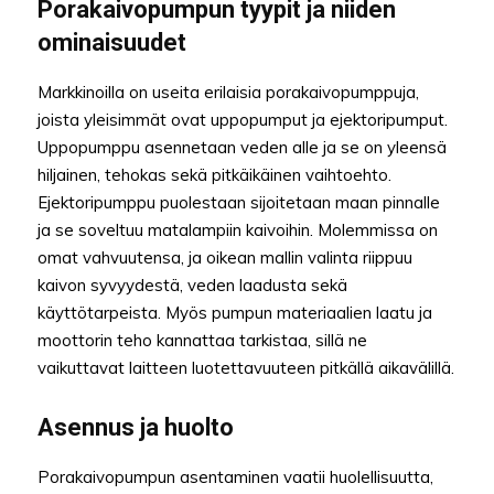
Porakaivopumpun tyypit ja niiden
ominaisuudet
Markkinoilla on useita erilaisia porakaivopumppuja,
joista yleisimmät ovat uppopumput ja ejektoripumput.
Uppopumppu asennetaan veden alle ja se on yleensä
hiljainen, tehokas sekä pitkäikäinen vaihtoehto.
Ejektoripumppu puolestaan sijoitetaan maan pinnalle
ja se soveltuu matalampiin kaivoihin. Molemmissa on
omat vahvuutensa, ja oikean mallin valinta riippuu
kaivon syvyydestä, veden laadusta sekä
käyttötarpeista. Myös pumpun materiaalien laatu ja
moottorin teho kannattaa tarkistaa, sillä ne
vaikuttavat laitteen luotettavuuteen pitkällä aikavälillä.
Asennus ja huolto
Porakaivopumpun asentaminen vaatii huolellisuutta,