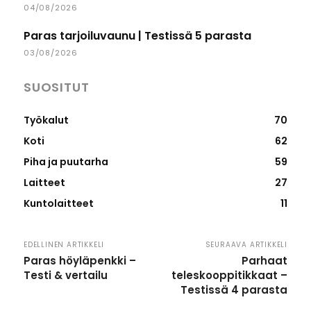
04/08/2026
Paras tarjoiluvaunu | Testissä 5 parasta
03/08/2026
SUOSITUT
Työkalut
70
Koti
62
Piha ja puutarha
59
Laitteet
27
Kuntolaitteet
11
EDELLINEN ARTIKKELI
SEURAAVA ARTIKKELI
Paras höyläpenkki –
Parhaat
Testi & vertailu
teleskooppitikkaat –
Testissä 4 parasta