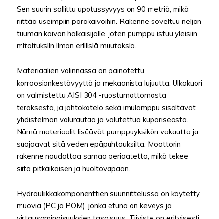
Sen suurin sallittu upotussyvyys on 90 metriä, mikä
riittää useimpiin porakaivoihin. Rakenne soveltuu neljän
tuuman kaivon halkaisijalle, joten pumppu istuu yleisiin
mitoituksiin ilman erillisiä muutoksia.
Materiaalien valinnassa on painotettu
korroosionkestävyyttä ja mekaanista lujuutta. Ulkokuori
on valmistettu AISI 304 -ruostumattomasta
teräksestä, ja johtokotelo sekä imulamppu sisältävät
yhdistelmän valurautaa ja valutettua kupariseosta.
Nämä materiaalit lisäävät pumppuyksikön vakautta ja
suojaavat sitä veden epäpuhtauksilta. Moottorin
rakenne noudattaa samaa periaatetta, mikä tekee
siitä pitkäikäisen ja huoltovapaan.
Hydrauliikkakomponenttien suunnittelussa on käytetty
muovia (PC ja POM), jonka etuna on keveys ja
virtausominaisuuksien tasaisuus. Tiiviste on erityisesti