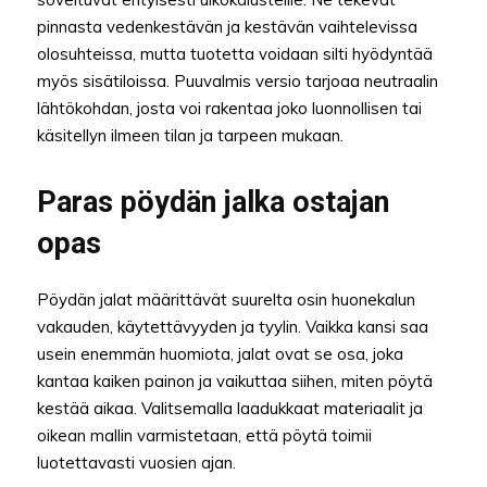
pinnasta vedenkestävän ja kestävän vaihtelevissa
olosuhteissa, mutta tuotetta voidaan silti hyödyntää
myös sisätiloissa. Puuvalmis versio tarjoaa neutraalin
lähtökohdan, josta voi rakentaa joko luonnollisen tai
käsitellyn ilmeen tilan ja tarpeen mukaan.
Paras pöydän jalka ostajan
opas
Pöydän jalat määrittävät suurelta osin huonekalun
vakauden, käytettävyyden ja tyylin. Vaikka kansi saa
usein enemmän huomiota, jalat ovat se osa, joka
kantaa kaiken painon ja vaikuttaa siihen, miten pöytä
kestää aikaa. Valitsemalla laadukkaat materiaalit ja
oikean mallin varmistetaan, että pöytä toimii
luotettavasti vuosien ajan.