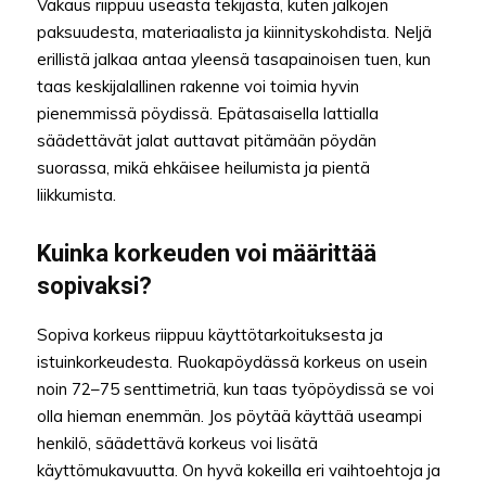
Vakaus riippuu useasta tekijästä, kuten jalkojen
paksuudesta, materiaalista ja kiinnityskohdista. Neljä
erillistä jalkaa antaa yleensä tasapainoisen tuen, kun
taas keskijalallinen rakenne voi toimia hyvin
pienemmissä pöydissä. Epätasaisella lattialla
säädettävät jalat auttavat pitämään pöydän
suorassa, mikä ehkäisee heilumista ja pientä
liikkumista.
Kuinka korkeuden voi määrittää
sopivaksi?
Sopiva korkeus riippuu käyttötarkoituksesta ja
istuinkorkeudesta. Ruokapöydässä korkeus on usein
noin 72–75 senttimetriä, kun taas työpöydissä se voi
olla hieman enemmän. Jos pöytää käyttää useampi
henkilö, säädettävä korkeus voi lisätä
käyttömukavuutta. On hyvä kokeilla eri vaihtoehtoja ja