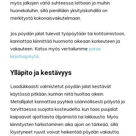
myös jalkojen väriä suhteessa lattiaan ja muihin
huonekaluihin, sillä pienilläkin yksityiskohdilla on
merkitystä kokonaisvaikutelmaan.
Jos pöydän jalat tulevat työpöytään tai kotitoimistoon,
kannattaa kiinnittää huomiota oikeaan korkeuteen ja
vakauteen. Katso myös vertailumme
paras
kirjoituspöytä
.
Ylläpito ja kestävyys
Laadukkaasti valmistetut pöydän jalat kestävät
käytössä pitkään, kunhan niitä huoltaa oikein.
Metallijalat kannattaa pyyhkiä säännöllisesti pölystä ja
tarvittaessa suojata kosteudelta, kun taas puujalat
kaipaavat ajoittaista öljyämistä tai lakkausta. Myös
kiinnitysten tarkistaminen aika ajoin on tärkeää, sillä
löystyneet ruuvit voivat heikentää pöydän vakautta.