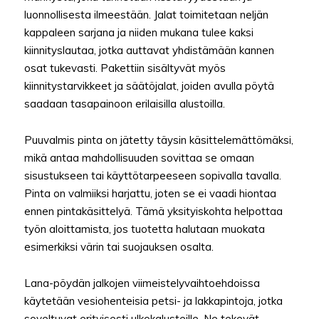
luonnollisesta ilmeestään. Jalat toimitetaan neljän
kappaleen sarjana ja niiden mukana tulee kaksi
kiinnityslautaa, jotka auttavat yhdistämään kannen
osat tukevasti. Pakettiin sisältyvät myös
kiinnitystarvikkeet ja säätöjalat, joiden avulla pöytä
saadaan tasapainoon erilaisilla alustoilla.
Puuvalmis pinta on jätetty täysin käsittelemättömäksi,
mikä antaa mahdollisuuden sovittaa se omaan
sisustukseen tai käyttötarpeeseen sopivalla tavalla.
Pinta on valmiiksi harjattu, joten se ei vaadi hiontaa
ennen pintakäsittelyä. Tämä yksityiskohta helpottaa
työn aloittamista, jos tuotetta halutaan muokata
esimerkiksi värin tai suojauksen osalta.
Lana-pöydän jalkojen viimeistelyvaihtoehdoissa
käytetään vesiohenteisia petsi- ja lakkapintoja, jotka
soveltuvat erityisesti ulkokalusteille. Ne tekevät