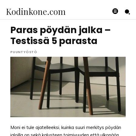
Kodinkone.com
Paras pöydän jalka –
Testissä 5 parasta
PUUNTYÖSTÖ
Moni ei tule ajatelleeksi, kuinka suuri merkitys pöydän
jaloilla on sekä kalusteen toimivuuden että ulkonäön