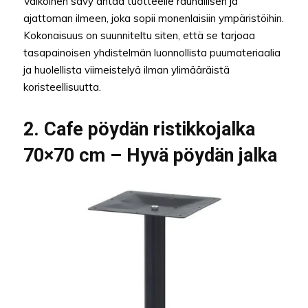
Valkoinen sävy antaa tuotteelle rauhallisen ja
ajattoman ilmeen, joka sopii monenlaisiin ympäristöihin.
Kokonaisuus on suunniteltu siten, että se tarjoaa
tasapainoisen yhdistelmän luonnollista puumateriaalia
ja huolellista viimeistelyä ilman ylimääräistä
koristeellisuutta.
2. Cafe pöydän ristikkojalka
70×70 cm – Hyvä pöydän jalka