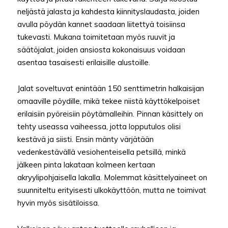
neljästä jalasta ja kahdesta kiinnityslaudasta, joiden
avulla pöydän kannet saadaan liitettyä toisiinsa
tukevasti. Mukana toimitetaan myös ruuvit ja
säätöjalat, joiden ansiosta kokonaisuus voidaan
asentaa tasaisesti erilaisille alustoille.
Jalat soveltuvat enintään 150 senttimetrin halkaisijan
omaaville pöydille, mikä tekee niistä käyttökelpoiset
erilaisiin pyöreisiin pöytämalleihin. Pinnan käsittely on
tehty useassa vaiheessa, jotta lopputulos olisi
kestävä ja siisti. Ensin mänty värjätään
vedenkestävällä vesiohenteisella petsillä, minkä
jälkeen pinta lakataan kolmeen kertaan
akryylipohjaisella lakalla. Molemmat käsittelyaineet on
suunniteltu erityisesti ulkokäyttöön, mutta ne toimivat
hyvin myös sisätiloissa.