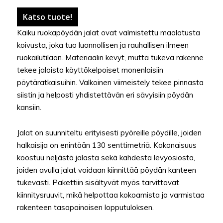
Katso tuote!
Kaiku ruokapöydän jalat ovat valmistettu maalatusta
koivusta, joka tuo luonnollisen ja rauhallisen ilmeen
ruokailutilaan. Materiaalin kevyt, mutta tukeva rakenne
tekee jaloista käyttökelpoiset monenlaisiin
pöytäratkaisuihin. Valkoinen viimeistely tekee pinnasta
siistin ja helposti yhdistettävän eri sävyisiin pöydän
kansiin.
Jalat on suunniteltu erityisesti pyöreille pöydille, joiden
halkaisija on enintään 130 senttimetriä. Kokonaisuus
koostuu neljästä jalasta sekä kahdesta levyosiosta,
joiden avulla jalat voidaan kiinnittää pöydän kanteen
tukevasti. Pakettiin sisältyvät myös tarvittavat
kiinnitysruuvit, mikä helpottaa kokoamista ja varmistaa
rakenteen tasapainoisen lopputuloksen.