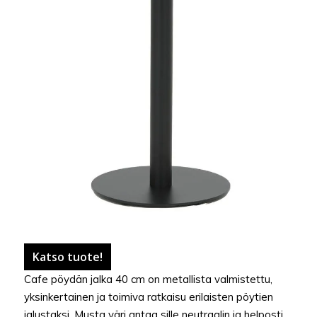
Katso tuote!
Cafe pöydän jalka 40 cm on metallista valmistettu,
yksinkertainen ja toimiva ratkaisu erilaisten pöytien
jalustaksi. Musta väri antaa sille neutraalin ja helposti