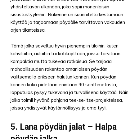
yhdisteltävän ulkonäön, joka sopii monenlaisiin
sisustustyyleihin. Rakenne on suunniteltu kestämään
käyttöä ja tarjoamaan pöydälle tarvittavan vakauden
arjen tilanteissa.
Tämä jalka soveltuu hyvin pienempiin tiloihin, kuten
kahviloihin, auloihin tai kotikäyttöön, joissa tarvitaan
kompaktia mutta tukevaa ratkaisua. Se tarjoaa
mahdollisuuden rakentaa omanlaisen pöydän
valitsemalla erikseen halutun kannen. Kun pöydän
kannen koko pidetään enintään 90 senttimetristä,
lopputulos pysyy tukevana ja turvallisena käyttää. Näin
jalka toimii hyvänä pohjana tee-se-itse-projekteissa,
joissa yhdistyvät käytännöllisyys ja oma tyyli.
5. Lana pöydän jalat – Halpa
pöydän jalka