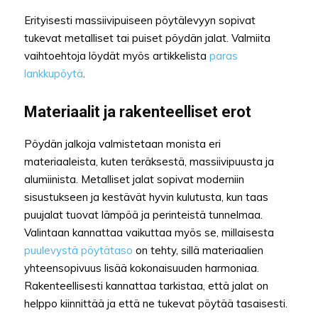
Erityisesti massiivipuiseen pöytälevyyn sopivat
tukevat metalliset tai puiset pöydän jalat. Valmiita
vaihtoehtoja löydät myös artikkelista
paras
lankkupöytä
.
Materiaalit ja rakenteelliset erot
Pöydän jalkoja valmistetaan monista eri
materiaaleista, kuten teräksestä, massiivipuusta ja
alumiinista. Metalliset jalat sopivat moderniin
sisustukseen ja kestävät hyvin kulutusta, kun taas
puujalat tuovat lämpöä ja perinteistä tunnelmaa.
Valintaan kannattaa vaikuttaa myös se, millaisesta
puulevystä pöytätaso
on tehty, sillä materiaalien
yhteensopivuus lisää kokonaisuuden harmoniaa.
Rakenteellisesti kannattaa tarkistaa, että jalat on
helppo kiinnittää ja että ne tukevat pöytää tasaisesti.