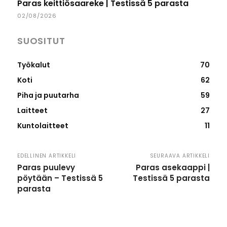
Paras keittiösaareke | Testissä 5 parasta
02/08/2026
SUOSITUT
Työkalut
70
Koti
62
Piha ja puutarha
59
Laitteet
27
Kuntolaitteet
11
EDELLINEN ARTIKKELI
SEURAAVA ARTIKKELI
Paras puulevy
Paras asekaappi |
pöytään – Testissä 5
Testissä 5 parasta
parasta