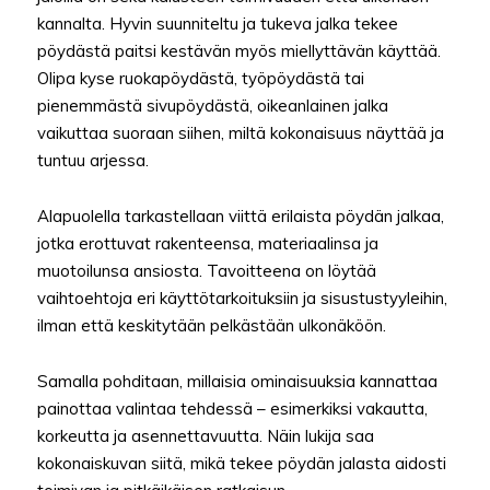
kannalta. Hyvin suunniteltu ja tukeva jalka tekee
pöydästä paitsi kestävän myös miellyttävän käyttää.
Olipa kyse ruokapöydästä, työpöydästä tai
pienemmästä sivupöydästä, oikeanlainen jalka
vaikuttaa suoraan siihen, miltä kokonaisuus näyttää ja
tuntuu arjessa.
Alapuolella tarkastellaan viittä erilaista pöydän jalkaa,
jotka erottuvat rakenteensa, materiaalinsa ja
muotoilunsa ansiosta. Tavoitteena on löytää
vaihtoehtoja eri käyttötarkoituksiin ja sisustustyyleihin,
ilman että keskitytään pelkästään ulkonäköön.
Samalla pohditaan, millaisia ominaisuuksia kannattaa
painottaa valintaa tehdessä – esimerkiksi vakautta,
korkeutta ja asennettavuutta. Näin lukija saa
kokonaiskuvan siitä, mikä tekee pöydän jalasta aidosti