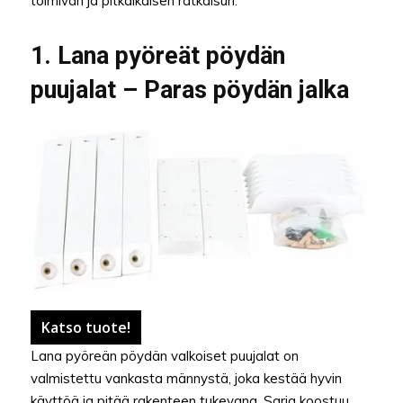
toimivan ja pitkäikäisen ratkaisun.
1. Lana pyöreät pöydän
puujalat – Paras pöydän jalka
Katso tuote!
Lana pyöreän pöydän valkoiset puujalat on
valmistettu vankasta männystä, joka kestää hyvin
käyttöä ja pitää rakenteen tukevana. Sarja koostuu