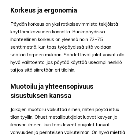
Korkeus ja ergonomia
Pöydän korkeus on yksi ratkaisevimmista tekijöistä
käyttömukavuuden kannalta. Ruokapöydissä
ihanteellinen korkeus on yleensä noin 72–75
senttimetriä, kun taas työpöydissä sitä voidaan
säätää tarpeen mukaan. Säädettävät jalat voivat olla
hyvä vaihtoehto, jos pöytää käyttää useampi henkilö
tai jos sitä siirretään eri tiloihin.
Muotoilu ja yhteensopivuus
sisustuksen kanssa
Jalkojen muotoilu vaikuttaa siihen, miten pöytä istuu
tilan tyyliin. Ohuet metalliputkijalat luovat kevyen ja
ilmavan ilmeen, kun taas leveät puujalat tuovat
vahvuuden ja perinteisen vaikutelman. On hyvä miettiä