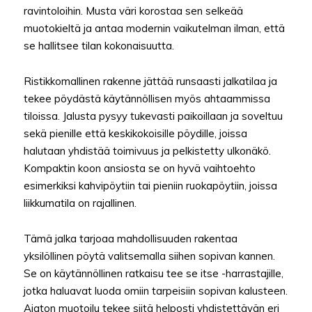
ravintoloihin. Musta väri korostaa sen selkeää
muotokieltä ja antaa modernin vaikutelman ilman, että
se hallitsee tilan kokonaisuutta.
Ristikkomallinen rakenne jättää runsaasti jalkatilaa ja
tekee pöydästä käytännöllisen myös ahtaammissa
tiloissa. Jalusta pysyy tukevasti paikoillaan ja soveltuu
sekä pienille että keskikokoisille pöydille, joissa
halutaan yhdistää toimivuus ja pelkistetty ulkonäkö.
Kompaktin koon ansiosta se on hyvä vaihtoehto
esimerkiksi kahvipöytiin tai pieniin ruokapöytiin, joissa
liikkumatila on rajallinen.
Tämä jalka tarjoaa mahdollisuuden rakentaa
yksilöllinen pöytä valitsemalla siihen sopivan kannen.
Se on käytännöllinen ratkaisu tee se itse -harrastajille,
jotka haluavat luoda omiin tarpeisiin sopivan kalusteen.
Ajaton muotoilu tekee siitä helposti yhdistettävän eri