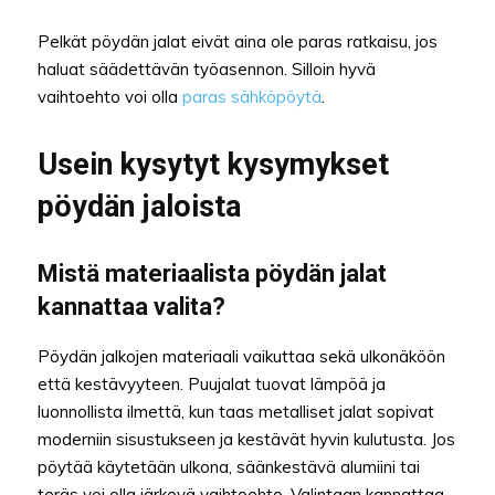
Pelkät pöydän jalat eivät aina ole paras ratkaisu, jos
haluat säädettävän työasennon. Silloin hyvä
vaihtoehto voi olla
paras sähköpöytä
.
Usein kysytyt kysymykset
pöydän jaloista
Mistä materiaalista pöydän jalat
kannattaa valita?
Pöydän jalkojen materiaali vaikuttaa sekä ulkonäköön
että kestävyyteen. Puujalat tuovat lämpöä ja
luonnollista ilmettä, kun taas metalliset jalat sopivat
moderniin sisustukseen ja kestävät hyvin kulutusta. Jos
pöytää käytetään ulkona, säänkestävä alumiini tai
teräs voi olla järkevä vaihtoehto. Valintaan kannattaa