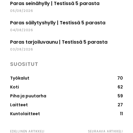
Paras seinähylly | Testissä 5 parasta
05/08/2026
Paras säilytyshylly | Testissä 5 parasta
04/08/2026
Paras tarjoiluvaunu | Testissä 5 parasta
03/08/2026
SUOSITUT
Työkalut
70
Koti
62
Piha ja puutarha
59
Laitteet
27
Kuntolaitteet
11
EDELLINEN ARTIKKELI
SEURAAVA ARTIKKELI