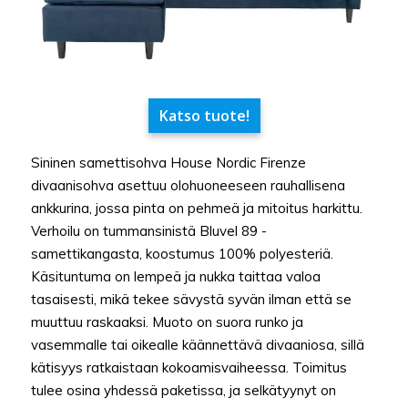
Katso tuote!
Sininen samettisohva House Nordic Firenze
divaanisohva asettuu olohuoneeseen rauhallisena
ankkurina, jossa pinta on pehmeä ja mitoitus harkittu.
Verhoilu on tummansinistä Bluvel 89 -
samettikangasta, koostumus 100% polyesteriä.
Käsituntuma on lempeä ja nukka taittaa valoa
tasaisesti, mikä tekee sävystä syvän ilman että se
muuttuu raskaaksi. Muoto on suora runko ja
vasemmalle tai oikealle käännettävä divaaniosa, sillä
kätisyys ratkaistaan kokoamisvaiheessa. Toimitus
tulee osina yhdessä paketissa, ja selkätyynyt on