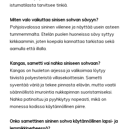
istumatilasta tarvitsee tinkiä.
Miten valo vaikuttaa sinisen sohvan sävyyn?
Pohjoisvalossa sininen viilenee ja näyttää usein asteen
tummemmalta. Etelän puolen huoneissa sävy syttyy
kirkkaammin, joten koepala kannattaa tarkistaa sekä
aamulla että illalla.
Kangas, sametti vai nahka siniseen sohvaan?
Kangas on huoleton arjessa ja valikoimaa löytyy
tiiviistä polyesteristä villasekoitteisiin. Sametti
syventää väriä ja tekee pinnasta elävän, mutta vaatii
säännöllistä imurointia nukkapinnan suoristamiseksi.
Nahka patinoituu ja pyyhkiytyy nopeasti, mikä on
monessa kodissa käytännöllinen piirre.
Onko samettinen sininen sohva käytännöllinen lapsi- ja
lemmikkiperheessä?