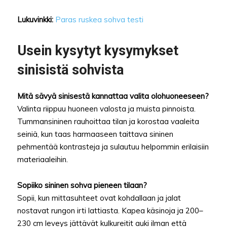
Lukuvinkki:
Paras ruskea sohva testi
Usein kysytyt kysymykset
sinisistä sohvista
Mitä sävyä sinisestä kannattaa valita olohuoneeseen?
Valinta riippuu huoneen valosta ja muista pinnoista.
Tummansininen rauhoittaa tilan ja korostaa vaaleita
seiniä, kun taas harmaaseen taittava sininen
pehmentää kontrasteja ja sulautuu helpommin erilaisiin
materiaaleihin.
Sopiiko sininen sohva pieneen tilaan?
Sopii, kun mittasuhteet ovat kohdallaan ja jalat
nostavat rungon irti lattiasta. Kapea käsinoja ja 200–
230 cm leveys jättävät kulkureitit auki ilman että