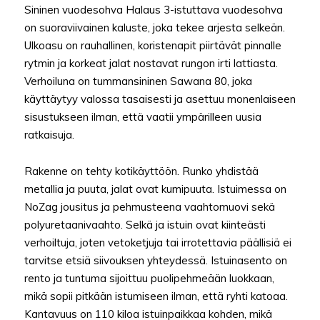
Sininen vuodesohva Halaus 3-istuttava vuodesohva
on suoraviivainen kaluste, joka tekee arjesta selkeän.
Ulkoasu on rauhallinen, koristenapit piirtävät pinnalle
rytmin ja korkeat jalat nostavat rungon irti lattiasta.
Verhoiluna on tummansininen Sawana 80, joka
käyttäytyy valossa tasaisesti ja asettuu monenlaiseen
sisustukseen ilman, että vaatii ympärilleen uusia
ratkaisuja.
Rakenne on tehty kotikäyttöön. Runko yhdistää
metallia ja puuta, jalat ovat kumipuuta. Istuimessa on
NoZag jousitus ja pehmusteena vaahtomuovi sekä
polyuretaanivaahto. Selkä ja istuin ovat kiinteästi
verhoiltuja, joten vetoketjuja tai irrotettavia päällisiä ei
tarvitse etsiä siivouksen yhteydessä. Istuinasento on
rento ja tuntuma sijoittuu puolipehmeään luokkaan,
mikä sopii pitkään istumiseen ilman, että ryhti katoaa.
Kantavuus on 110 kiloa istuinpaikkaa kohden, mikä