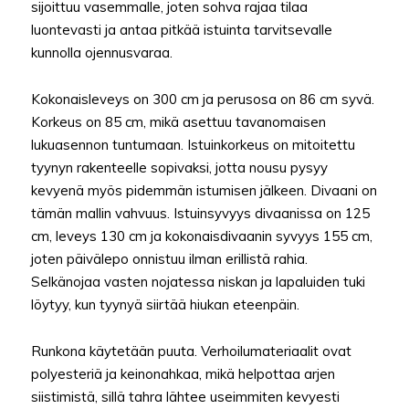
sijoittuu vasemmalle, joten sohva rajaa tilaa
luontevasti ja antaa pitkää istuinta tarvitsevalle
kunnolla ojennusvaraa.
Kokonaisleveys on 300 cm ja perusosa on 86 cm syvä.
Korkeus on 85 cm, mikä asettuu tavanomaisen
lukuasennon tuntumaan. Istuinkorkeus on mitoitettu
tyynyn rakenteelle sopivaksi, jotta nousu pysyy
kevyenä myös pidemmän istumisen jälkeen. Divaani on
tämän mallin vahvuus. Istuinsyvyys divaanissa on 125
cm, leveys 130 cm ja kokonaisdivaanin syvyys 155 cm,
joten päivälepo onnistuu ilman erillistä rahia.
Selkänojaa vasten nojatessa niskan ja lapaluiden tuki
löytyy, kun tyynyä siirtää hiukan eteenpäin.
Runkona käytetään puuta. Verhoilumateriaalit ovat
polyesteriä ja keinonahkaa, mikä helpottaa arjen
siistimistä, sillä tahra lähtee useimmiten kevyesti