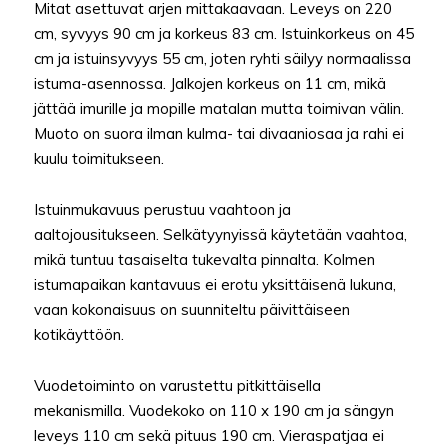
Mitat asettuvat arjen mittakaavaan. Leveys on 220
cm, syvyys 90 cm ja korkeus 83 cm. Istuinkorkeus on 45
cm ja istuinsyvyys 55 cm, joten ryhti säilyy normaalissa
istuma-asennossa. Jalkojen korkeus on 11 cm, mikä
jättää imurille ja mopille matalan mutta toimivan välin.
Muoto on suora ilman kulma- tai divaaniosaa ja rahi ei
kuulu toimitukseen.
Istuinmukavuus perustuu vaahtoon ja
aaltojousitukseen. Selkätyynyissä käytetään vaahtoa,
mikä tuntuu tasaiselta tukevalta pinnalta. Kolmen
istumapaikan kantavuus ei erotu yksittäisenä lukuna,
vaan kokonaisuus on suunniteltu päivittäiseen
kotikäyttöön.
Vuodetoiminto on varustettu pitkittäisella
mekanismilla. Vuodekoko on 110 x 190 cm ja sängyn
leveys 110 cm sekä pituus 190 cm. Vieraspatjaa ei