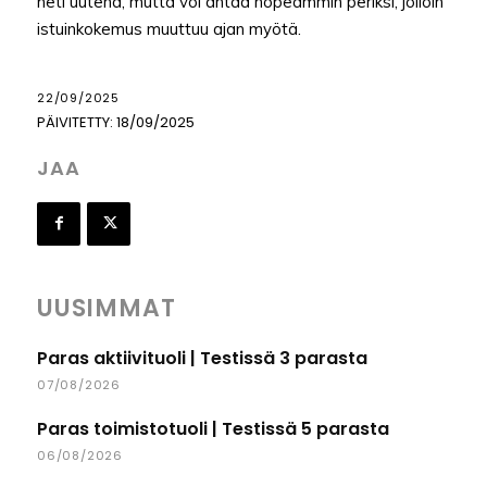
heti uutena, mutta voi antaa nopeammin periksi, jolloin
istuinkokemus muuttuu ajan myötä.
22/09/2025
PÄIVITETTY:
18/09/2025
JAA
UUSIMMAT
Paras aktiivituoli | Testissä 3 parasta
07/08/2026
Paras toimistotuoli | Testissä 5 parasta
06/08/2026