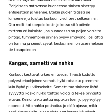
Pohjoiseen antavassa huoneessa sininen sinertyy
entisestään ja viilenee. Etelän puolen tilassa se
lämpenee ja toistaa kankaan vivahteet selkeämmin.
Ota malli- tai koepala kotiin ja katso sitä päivän
mittaan eri kulmista. Jos huoneessa on paljon vaaleita
pintoja, tummempikin sininen pysyy ilmavana. Jos lattia
on tumma ja seinät syvät, keskisininen on usein helpoin
tie tasapainoon.
Kangas, sametti vai nahka
Kankaat kestävät arkea eri tavoin. Tiiviisti kudottu
polyesteripohjainen verhoilu hylkii roiskeita paremmin
kuin löyhä puuvillasekoite. Sametti tuo siniseen lisää
syvyyttä, koska nukka taittaa valoa ja tekee pinnasta
elävän. Keinonahka antaa napakan tuen ja pyyhkiytyy
nopeasti. Aito nahka patinoituu ja elää ajassa, mikä
sopii sisustuksiin, joissa pinta saa kertoa käytöstä.