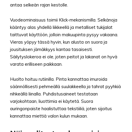
antaa selkeän rajan kestolle.
Vuodeominaisuus toimii Klick-mekanismilla. Selkänoja
kääntyy alas yhdellä liikkeellä ja metalliset tukijalat
taittuvat käyttöön, jolloin makuupinta pysyy vakaana.
Vieras yöpyy tässä hyvin, kun alusta on suora ja
jousituksen jämäkkyys kantaa tasaisesti.
Säilytyslokeroa ei ole, joten peitot ja lakanat on hyvä
varata erilliseen paikkaan.
Huolto hoituu rutiinilla. Pinta kannattaa imuroida
säännöllisesti pehmeällä suulakkeella ja tahrat pyyhkiä
nihkeällä liinalla. Puhdistusaineet testataan
varjokohtaan, liuottimia ei käytetä. Suora
auringonpaiste haalistuttaa tekstiiliä, joten sijoitus
kannattaa miettiä valon kulun mukaan.