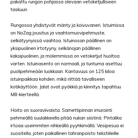
pakattu rungon pohjassa olevaan vetoketjulliseen
taskuun.
Rungossa yhdistyvät mänty ja koivuvaneri. Istuimissa
on NoZag jousitus ja vaahtomuovipehmuste,
selkätyynyissä vaahtoa. Istuinosan päällinen on
yksipuolinen irtotyyny, selkänojan päällinen
kaksipuolinen, ja molemmissa on vetoketjut huoltoa
varten. Istuinasento on normaali, ja tuntuma asettuu
puolipehmeään luokkaan. Kantavuus on 125 kiloa
istuinpaikkaa kohden, mikä riittää tavalliseen
kotikäyttöön. Jalat ovat pyökkiä ja kiinnitys tapahtuu
M8-kierteellä.
Hoito on suoraviivaista. Samettipinnan imurointi
pehmeällä suulakkeella pitää nukan siistinä. Pintalika
irtoaa useimmiten nihkeällä pyyhkimällä. Vesipesua ei
suositella, joten paikallinen tahranpoisto tekstiileille