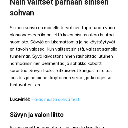
Näin valitset parhaan sinisen
sohvan
Sininen sohva on monelle turvallinen tapa tuoda väriä
olohuoneeseen ilman, että kokonaisuus alkaa huutaa
huomiota. Sävyjä on lukemattomia ja ne käyttäytyvät
eri tavoin valossa. Kun valitset sinistä, valitset samalla
tunnelman. Syvä laivastonsininen rauhoittaa, utuinen
harmaansininen pehmentää ja sähäkkä koboltti
korostaa. Sävyn lisäksi ratkaisevat kangas, mitoitus,
jousitus ja ne pienet käytännön seikat, jotka arjessa
tuntuvat eniten.
Lukuvinkki:
Paras musta sohva testi
Sävyn ja valon liitto
Sininen näyttää aamulla toisenlaiselta kuin illalla.