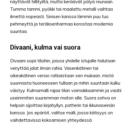
näyttävät hillityiltä, mutta keräävät pölyä reunaan.
Tumma tammi, pyökki tai maalattu metalli vaihtaa
ilmettä nopeasti. Sinisen kanssa lämmin puu tuo
pehmeyttä ja teräksenharmaa korostaa modernia
suuntaa.
Divaani, kulma vai suora
Divaani sopii tiloihin, joissa yhdelle istujalle halutaan
venyttää jalat ilman rahia. Vasenkätinen tai
oikeakätinen versio ratkaistaan sen mukaan, mistä
suunnasta huoneeseen tullaan ja mihin suuntaan kulku
väistyy. Kulmamalli rajaa tilan voimakkaammin ja vaatii
useimmiten suuremman maton alle. Suora sohva on
helpoin sijoittaa kirjahyllyn, patterin tai ikkunaseinän
kanssa. Jos epäröit, valitse malli, jossa kätisyys on
vaihdettavissa kokoamisen yhteydessä.