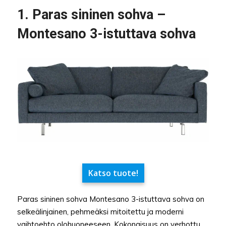
1. Paras sininen sohva –
Montesano 3-istuttava sohva
Katso tuote!
Paras sininen sohva Montesano 3-istuttava sohva on
selkeälinjainen, pehmeäksi mitoitettu ja moderni
vaihtoehto olohuoneeseen. Kokonaisuus on verhottu