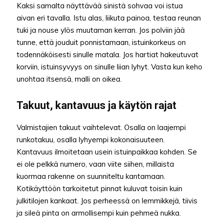
Kaksi samalta näyttävää sinistä sohvaa voi istua
aivan eri tavalla. Istu alas, liikuta painoa, testaa reunan
tuki ja nouse ylös muutaman kerran. Jos polviin jää
tunne, että jouduit ponnistamaan, istuinkorkeus on
todennäköisesti sinulle matala. Jos hartiat hakeutuvat
korviin, istuinsyvyys on sinulle liian lyhyt. Vasta kun keho
unohtaa itsensä, malli on oikea.
Takuut, kantavuus ja käytön rajat
Valmistajien takuut vaihtelevat. Osalla on laajempi
runkotakuu, osalla lyhyempi kokonaisuuteen.
Kantavuus ilmoitetaan usein istuinpaikkaa kohden. Se
ei ole pelkkä numero, vaan viite siihen, millaista
kuormaa rakenne on suunniteltu kantamaan.
Kotikäyttöön tarkoitetut pinnat kuluvat toisin kuin
julkitilojen kankaat. Jos perheessä on lemmikkejä, tiivis
ja sileä pinta on armollisempi kuin pehmeä nukka.