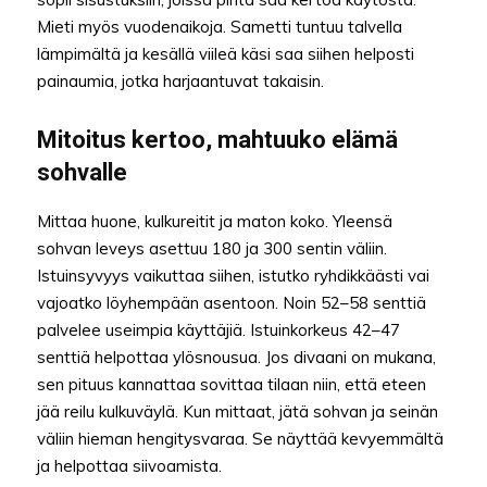
Mieti myös vuodenaikoja. Sametti tuntuu talvella
lämpimältä ja kesällä viileä käsi saa siihen helposti
painaumia, jotka harjaantuvat takaisin.
Mitoitus kertoo, mahtuuko elämä
sohvalle
Mittaa huone, kulkureitit ja maton koko. Yleensä
sohvan leveys asettuu 180 ja 300 sentin väliin.
Istuinsyvyys vaikuttaa siihen, istutko ryhdikkäästi vai
vajoatko löyhempään asentoon. Noin 52–58 senttiä
palvelee useimpia käyttäjiä. Istuinkorkeus 42–47
senttiä helpottaa ylösnousua. Jos divaani on mukana,
sen pituus kannattaa sovittaa tilaan niin, että eteen
jää reilu kulkuväylä. Kun mittaat, jätä sohvan ja seinän
väliin hieman hengitysvaraa. Se näyttää kevyemmältä
ja helpottaa siivoamista.