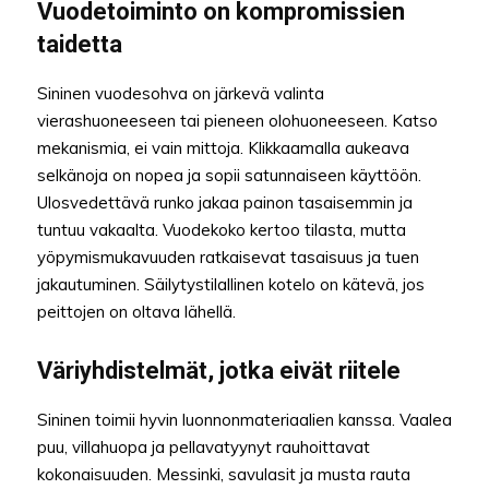
Vuodetoiminto on kompromissien
taidetta
Sininen vuodesohva on järkevä valinta
vierashuoneeseen tai pieneen olohuoneeseen. Katso
mekanismia, ei vain mittoja. Klikkaamalla aukeava
selkänoja on nopea ja sopii satunnaiseen käyttöön.
Ulosvedettävä runko jakaa painon tasaisemmin ja
tuntuu vakaalta. Vuodekoko kertoo tilasta, mutta
yöpymismukavuuden ratkaisevat tasaisuus ja tuen
jakautuminen. Säilytystilallinen kotelo on kätevä, jos
peittojen on oltava lähellä.
Väriyhdistelmät, jotka eivät riitele
Sininen toimii hyvin luonnonmateriaalien kanssa. Vaalea
puu, villahuopa ja pellavatyynyt rauhoittavat
kokonaisuuden. Messinki, savulasit ja musta rauta