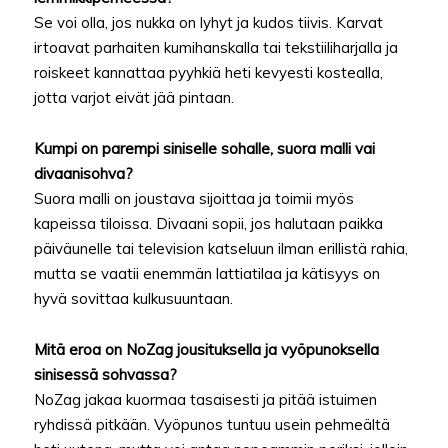
Se voi olla, jos nukka on lyhyt ja kudos tiivis. Karvat
irtoavat parhaiten kumihanskalla tai tekstiiliharjalla ja
roiskeet kannattaa pyyhkiä heti kevyesti kostealla,
jotta varjot eivät jää pintaan.
Kumpi on parempi siniselle sohalle, suora malli vai
divaanisohva?
Suora malli on joustava sijoittaa ja toimii myös
kapeissa tiloissa. Divaani sopii, jos halutaan paikka
päiväunelle tai television katseluun ilman erillistä rahia,
mutta se vaatii enemmän lattiatilaa ja kätisyys on
hyvä sovittaa kulkusuuntaan.
Mitä eroa on NoZag jousituksella ja vyöpunoksella
sinisessä sohvassa?
NoZag jakaa kuormaa tasaisesti ja pitää istuimen
ryhdissä pitkään. Vyöpunos tuntuu usein pehmeältä