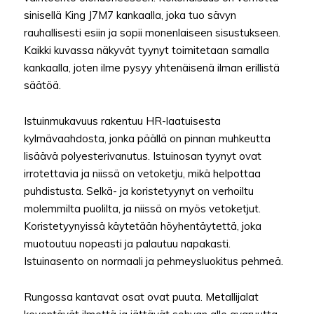
sinisellä King J7M7 kankaalla, joka tuo sävyn
rauhallisesti esiin ja sopii monenlaiseen sisustukseen.
Kaikki kuvassa näkyvät tyynyt toimitetaan samalla
kankaalla, joten ilme pysyy yhtenäisenä ilman erillistä
säätöä.
Istuinmukavuus rakentuu HR-laatuisesta
kylmävaahdosta, jonka päällä on pinnan muhkeutta
lisäävä polyesterivanutus. Istuinosan tyynyt ovat
irrotettavia ja niissä on vetoketju, mikä helpottaa
puhdistusta. Selkä- ja koristetyynyt on verhoiltu
molemmilta puolilta, ja niissä on myös vetoketjut.
Koristetyynyissä käytetään höyhentäytettä, joka
muotoutuu nopeasti ja palautuu napakasti.
Istuinasento on normaali ja pehmeysluokitus pehmeä.
Rungossa kantavat osat ovat puuta. Metallijalat