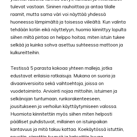
tulevat vastaan. Sininen rauhoittaa ja antaa tilalle
raamit, mutta sama väri voi näyttää yhdessä
huoneessa lämpimältä ja toisessa viileältä. Kun valinta
tehdään kotiin eikä näyttelyyn, huomio kiinnittyy lopulta
siihen miltä pintaa on helppo hoitaa, miten istuin tukee
selkää ja kuinka sohva asettuu suhteessa mattoon ja
kulkureitteihin.
Testissä 5 parasta kokoaa yhteen malleja, jotka
edustavat erilaisia ratkaisuja. Mukana on suoria ja
divaaniversioita sekä vaihtoehtoja, joissa on
vuodetoiminto. Arviointi nojaa mittoihin, istuimen ja
selkänojan tuntumaan, runkorakenteeseen,
jousitukseen ja verhoilun käyttäytymiseen valossa.
Huomiota kiinnitettiin myös siihen miten helposti
päälliset puhdistuvat, millainen on istuinpaikan
kantavuus ja mitä takuu kattaa. Koekäytössä istuttiin,
noustiin, siirrettiin tyynyjä ja katsottiin kuvaa