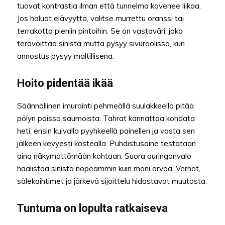
tuovat kontrastia ilman että tunnelma kovenee liikaa.
Jos haluat elävyyttä, valitse murrettu oranssi tai
terrakotta pieniin pintoihin. Se on vastaväri, joka
terävöittää sinistä mutta pysyy sivuroolissa, kun
annostus pysyy maltillisena.
Hoito pidentää ikää
Säännöllinen imurointi pehmeällä suulakkeella pitää
pölyn poissa saumoista. Tahrat kannattaa kohdata
heti, ensin kuivalla pyyhkeellä painellen ja vasta sen
jälkeen kevyesti kostealla. Puhdistusaine testataan
aina näkymättömään kohtaan. Suora auringonvalo
haalistaa sinistä nopeammin kuin moni arvaa. Verhot,
sälekaihtimet ja järkevä sijoittelu hidastavat muutosta.
Tuntuma on lopulta ratkaiseva