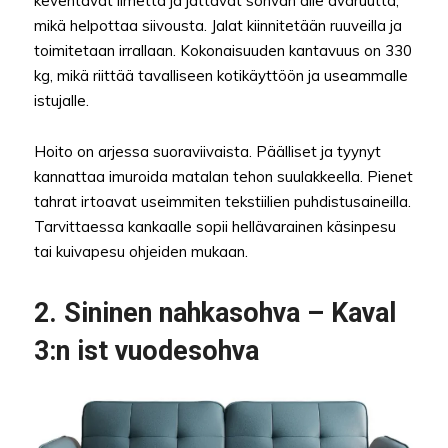
keventävät ilmettä ja jättävät sohvan alle avaruutta,
mikä helpottaa siivousta. Jalat kiinnitetään ruuveilla ja
toimitetaan irrallaan. Kokonaisuuden kantavuus on 330
kg, mikä riittää tavalliseen kotikäyttöön ja useammalle
istujalle.
Hoito on arjessa suoraviivaista. Päälliset ja tyynyt
kannattaa imuroida matalan tehon suulakkeella. Pienet
tahrat irtoavat useimmiten tekstiilien puhdistusaineilla.
Tarvittaessa kankaalle sopii hellävarainen käsinpesu
tai kuivapesu ohjeiden mukaan.
2. Sininen nahkasohva – Kaval
3:n ist vuodesohva