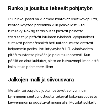
Runko ja jousitus tekevät pohjatyön
Puurunko, jossa on kuormaa kantavat osat kovapuuta,
kestää käyttöä paremmin kuin pelkkä lastu- tai
kuitulevy. NoZag teräsjouset jakavat painetta
tasaisesti ja pitävät istuimen ryhdissä. Vyöpunokset
tuntuvat pehmeämmiltä heti uutena, mutta antavat
helpommin periksi. Istuintyynyissä HR-kylmävaahto
pitää muotonsa pitkään ja palautuu nopeasti. Kun
päällä on ohut kuidutus, pinta on kutsuvampi ilman että
koko istuin pehmenee liikaa.
Jalkojen malli ja siivousvara
Metalli- tai puujalat, jotka nostavat sohvan noin
kymmenen senttiä lattiasta, tekevät kokonaisuudesta
kevyemmän ja päästävät imurin alle. Matalat sokkelit