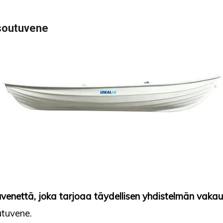
 soutuvene
uvenettä, joka tarjoaa täydellisen yhdistelmän vakau
utuvene.