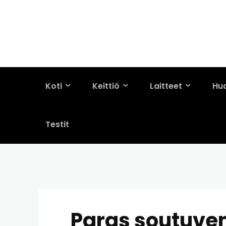
Koti
Keittiö
Laitteet
Hu
Testit
Paras soutuvene