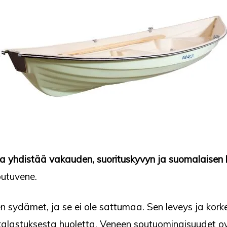
oka yhdistää vakauden, suorituskyvyn ja suomalaisen
outuvene.
n sydämet, ja se ei ole sattumaa. Sen leveys ja kork
kalastuksesta huoletta. Veneen soutuominaisuudet ov