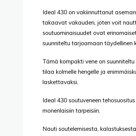
Ideal 430 on vakiinnuttanut asemans
takaavat vakauden, joten voit naut
soutuominaisuudet ovat erinomaiset,
suunniteltu tarjoamaan täydellinen
Tämä kompakti vene on suunniteltu e
tilaa kolmelle hengelle ja enimmäisku
laskettavaksi.
Ideal 430 soutuveneen tehosuositus o
monenlaisiin tarpeisiin.
Nauti soutelemisesta, kalastuksest