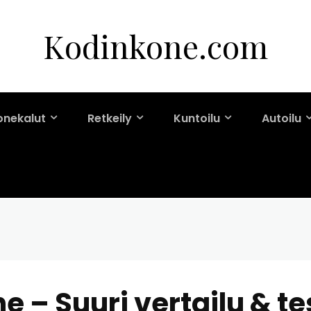
Kodinkone.com
onekalut
Retkeily
Kuntoilu
Autoilu
 – Suuri vertailu & te