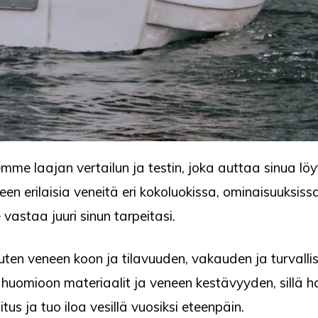
emme laajan vertailun ja testin, joka auttaa sinua l
n erilaisia veneitä eri kokoluokissa, ominaisuuksis
vastaa juuri sinun tarpeitasi.
kuten veneen koon ja tilavuuden, vakauden ja turvall
 huomioon materiaalit ja veneen kestävyyden, sillä 
tus ja tuo iloa vesillä vuosiksi eteenpäin.