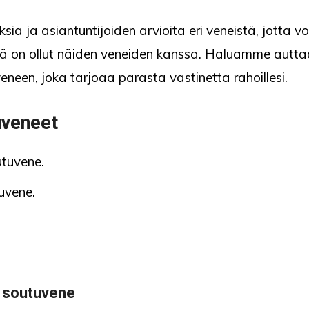
ja asiantuntijoiden arvioita eri veneistä, jotta voi
illä on ollut näiden veneiden kanssa. Haluamme autt
eneen, joka tarjoaa parasta vastinetta rahoillesi.
uveneet
tuvene.
uvene.
0 soutuvene