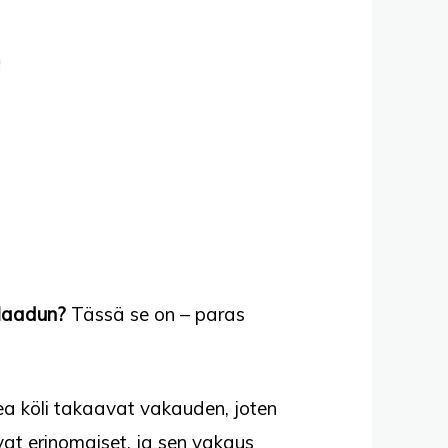
 laadun?
Tässä se on – paras
ea köli takaavat vakauden, joten
at erinomaiset, ja sen vakaus