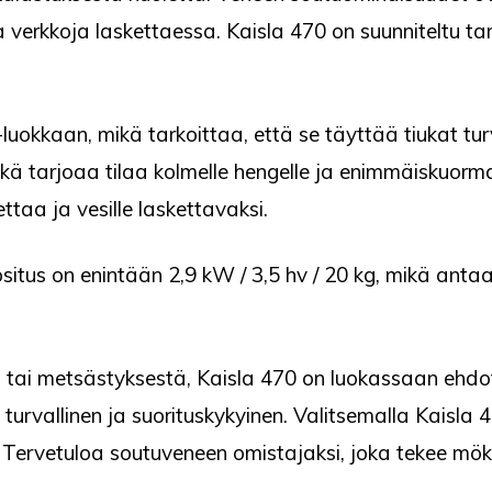
a verkkoja laskettaessa. Kaisla 470 on suunniteltu 
uokkaan, mikä tarkoittaa, että se täyttää tiukat tur
ikä tarjoaa tilaa kolmelle hengelle ja enimmäiskuorma
ettaa ja vesille laskettavaksi.
tus on enintään 2,9 kW / 3,5 hv / 20 kg, mikä antaa s
a tai metsästyksestä, Kaisla 470 on luokassaan eh
 turvallinen ja suorituskykyinen. Valitsemalla Kaisla 4
 Tervetuloa soutuveneen omistajaksi, joka tekee mök