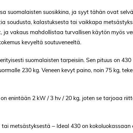
a suomalaisten suosikkina, ja syyt tähän ovat selvät
tia soudusta, kalastuksesta tai vaikkapa metsästyks
 ja vakaus mahdollistaa turvallisen käytön myös ver
 kokemus kevyeltä soutuveneeltä.
rityisesti suomalaisten tarpeisiin. Sen pituus on 430
ormalle 230 kg. Veneen kevyt paino, noin 75 kg, tekee 
n enintään 2 kW / 3 hv / 20 kg, joten se tarjoaa rii
a tai metsästyksestä – Ideal 430 on kokoluokassaan