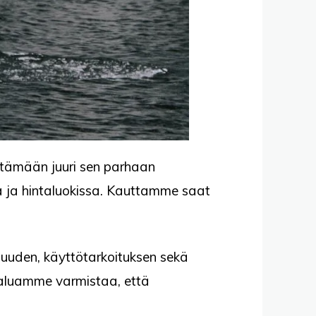
öytämään juuri sen parhaan
sa ja hintaluokissa. Kauttamme saat
isuuden, käyttötarkoituksen sekä
haluamme varmistaa, että