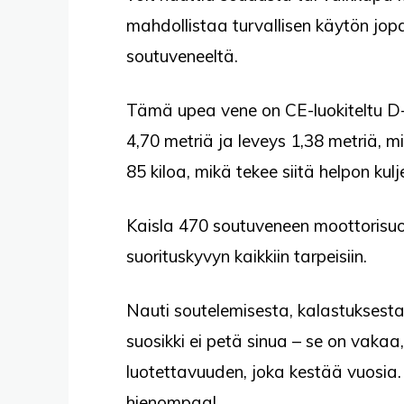
mahdollistaa turvallisen käytön jop
soutuveneeltä.
Tämä upea vene on CE-luokiteltu D-l
4,70 metriä ja leveys 1,38 metriä, m
85 kiloa, mikä tekee siitä helpon kulj
Kaisla 470 soutuveneen moottorisuosi
suorituskyvyn kaikkiin tarpeisiin.
Nauti soutelemisesta, kalastuksest
suosikki ei petä sinua – se on vakaa,
luotettavuuden, joka kestää vuosia.
hienompaa!