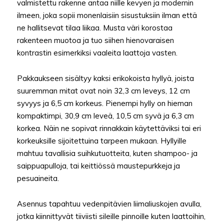
valmistettu rakenne antaa niille kevyen ja modernin
ilmeen, joka sopii monenlaisiin sisustuksiin ilman että
ne hallitsevat tilaa liikaa. Musta väri korostaa
rakenteen muotoa ja tuo siihen hienovaraisen
kontrastin esimerkiksi vaaleita laattoja vasten.
Pakkaukseen sisältyy kaksi erikokoista hyllyä, joista
suuremman mitat ovat noin 32,3 cm leveys, 12 cm
syvyys ja 6,5 cm korkeus. Pienempi hylly on hieman
kompaktimpi, 30,9 cm leveä, 10,5 cm syvä ja 6,3 cm
korkea. Näin ne sopivat rinnakkain käytettäviksi tai eri
korkeuksille sijoitettuina tarpeen mukaan. Hyllyille
mahtuu tavallisia suihkutuotteita, kuten shampoo- ja
saippuapulloja, tai keittiössä maustepurkkeja ja
pesuaineita.
Asennus tapahtuu vedenpitävien liimaliuskojen avulla,
jotka kiinnittyvät tiiviisti sileille pinnoille kuten laattoihin,