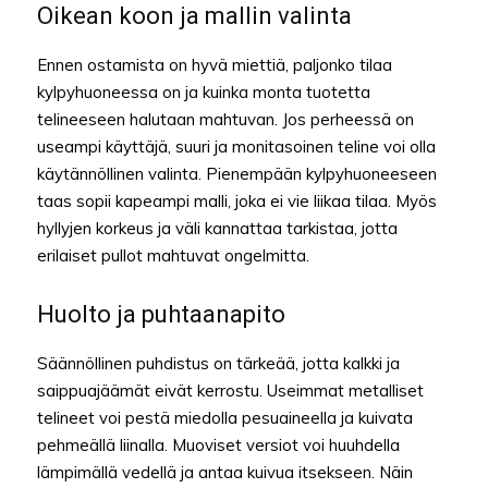
Oikean koon ja mallin valinta
Ennen ostamista on hyvä miettiä, paljonko tilaa
kylpyhuoneessa on ja kuinka monta tuotetta
telineeseen halutaan mahtuvan. Jos perheessä on
useampi käyttäjä, suuri ja monitasoinen teline voi olla
käytännöllinen valinta. Pienempään kylpyhuoneeseen
taas sopii kapeampi malli, joka ei vie liikaa tilaa. Myös
hyllyjen korkeus ja väli kannattaa tarkistaa, jotta
erilaiset pullot mahtuvat ongelmitta.
Huolto ja puhtaanapito
Säännöllinen puhdistus on tärkeää, jotta kalkki ja
saippuajäämät eivät kerrostu. Useimmat metalliset
telineet voi pestä miedolla pesuaineella ja kuivata
pehmeällä liinalla. Muoviset versiot voi huuhdella
lämpimällä vedellä ja antaa kuivua itsekseen. Näin