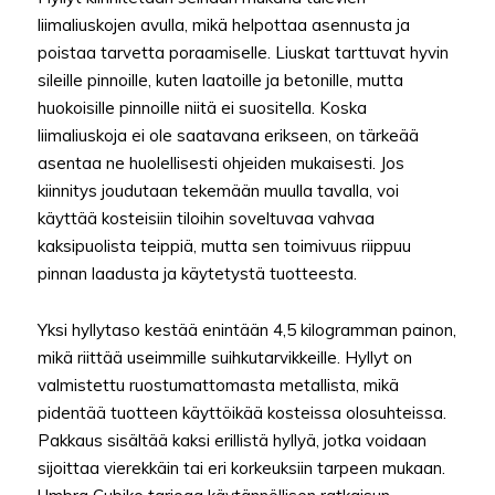
liimaliuskojen avulla, mikä helpottaa asennusta ja
poistaa tarvetta poraamiselle. Liuskat tarttuvat hyvin
sileille pinnoille, kuten laatoille ja betonille, mutta
huokoisille pinnoille niitä ei suositella. Koska
liimaliuskoja ei ole saatavana erikseen, on tärkeää
asentaa ne huolellisesti ohjeiden mukaisesti. Jos
kiinnitys joudutaan tekemään muulla tavalla, voi
käyttää kosteisiin tiloihin soveltuvaa vahvaa
kaksipuolista teippiä, mutta sen toimivuus riippuu
pinnan laadusta ja käytetystä tuotteesta.
Yksi hyllytaso kestää enintään 4,5 kilogramman painon,
mikä riittää useimmille suihkutarvikkeille. Hyllyt on
valmistettu ruostumattomasta metallista, mikä
pidentää tuotteen käyttöikää kosteissa olosuhteissa.
Pakkaus sisältää kaksi erillistä hyllyä, jotka voidaan
sijoittaa vierekkäin tai eri korkeuksiin tarpeen mukaan.