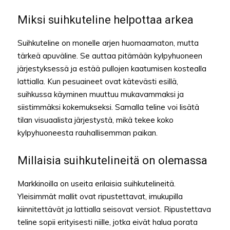
Miksi suihkuteline helpottaa arkea
Suihkuteline on monelle arjen huomaamaton, mutta
tärkeä apuväline. Se auttaa pitämään kylpyhuoneen
järjestyksessä ja estää pullojen kaatumisen kostealla
lattialla. Kun pesuaineet ovat kätevästi esillä,
suihkussa käyminen muuttuu mukavammaksi ja
siistimmäksi kokemukseksi. Samalla teline voi lisätä
tilan visuaalista järjestystä, mikä tekee koko
kylpyhuoneesta rauhallisemman paikan.
Millaisia suihkutelineitä on olemassa
Markkinoilla on useita erilaisia suihkutelineitä.
Yleisimmät mallit ovat ripustettavat, imukupilla
kiinnitettävät ja lattialla seisovat versiot. Ripustettava
teline sopii erityisesti niille, jotka eivät halua porata