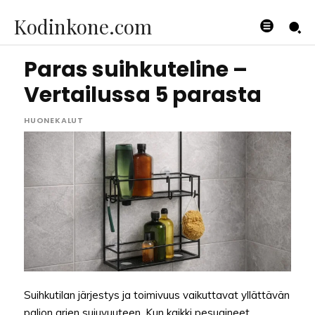
Kodinkone.com
Paras suihkuteline –
Vertailussa 5 parasta
HUONEKALUT
Suihkutilan järjestys ja toimivuus vaikuttavat yllättävän
paljon arjen sujuvuuteen. Kun kaikki pesuaineet,