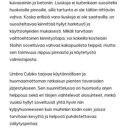
kuivaseiniin ja betoniin. Liuskoja ei kuitenkaan suositella
huokoisille pinnoille, sillä tartunta ei ole tällöin riittävän
vahva. Koska erillisiä vara-liuskoja ei ole saatavilla, on
suositeltavaa kiinnittää hyllyt harkitusti ja
käyttöohjeiden mukaisesti. Mikäli tarvitaan
vaihtoehtoinen kiinnitystapa, voi kokeilla kosteisiin
tiloihin soveltuvaa vahvaa kaksipuolista teippiä, mutta
sen toimivuus riippuu pinnasta ja käytetystä
valmistajasta.
Umbra Cubiko tarjoaa käytännöllisen ja
huomaamattoman ratkaisun pienten tavaroiden
järjestykseen. Sen suunnittelussa on huomioitu arjen
helppous sekä eri tilojen vaihtelevat olosuhteet, minkä
vuoksi hyllyt soveltuvat yhtä hyvin niin
kylpyhuoneeseen kuin muihinkin kodin osiin, joissa
tarvitaan kevyttä ja helposti puhdistettavaa
säilytyspintaa.