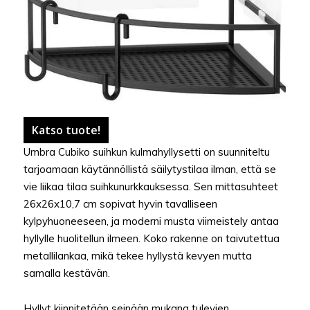
Katso tuote!
Umbra Cubiko suihkun kulmahyllysetti on suunniteltu
tarjoamaan käytännöllistä säilytystilaa ilman, että se
vie liikaa tilaa suihkunurkkauksessa. Sen mittasuhteet
26x26x10,7 cm sopivat hyvin tavalliseen
kylpyhuoneeseen, ja moderni musta viimeistely antaa
hyllylle huolitellun ilmeen. Koko rakenne on taivutettua
metallilankaa, mikä tekee hyllystä kevyen mutta
samalla kestävän.
Hyllyt kiinnitetään seinään mukana tulevien