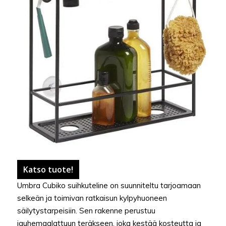
Katso tuote!
Umbra Cubiko suihkuteline on suunniteltu tarjoamaan
selkeän ja toimivan ratkaisun kylpyhuoneen
säilytystarpeisiin. Sen rakenne perustuu
jauhemaalattuun teräkseen, joka kestää kosteutta ja