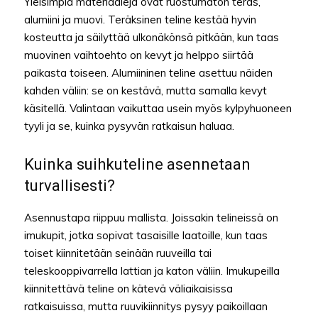
Yleisimpiä materiaaleja ovat ruostumaton teräs,
alumiini ja muovi. Teräksinen teline kestää hyvin
kosteutta ja säilyttää ulkonäkönsä pitkään, kun taas
muovinen vaihtoehto on kevyt ja helppo siirtää
paikasta toiseen. Alumiininen teline asettuu näiden
kahden väliin: se on kestävä, mutta samalla kevyt
käsitellä. Valintaan vaikuttaa usein myös kylpyhuoneen
tyyli ja se, kuinka pysyvän ratkaisun haluaa.
Kuinka suihkuteline asennetaan
turvallisesti?
Asennustapa riippuu mallista. Joissakin telineissä on
imukupit, jotka sopivat tasaisille laatoille, kun taas
toiset kiinnitetään seinään ruuveilla tai
teleskooppivarrella lattian ja katon väliin. Imukupeilla
kiinnitettävä teline on kätevä väliaikaisissa
ratkaisuissa, mutta ruuvikiinnitys pysyy paikoillaan