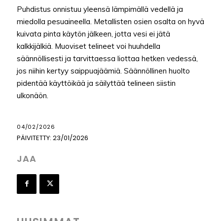
Puhdistus onnistuu yleensä lämpimällä vedellä ja
miedolla pesuaineella. Metallisten osien osalta on hyvä
kuivata pinta käytön jälkeen, jotta vesi ei jätä
kalkkijälkiä. Muoviset telineet voi huuhdella
säännöllisesti ja tarvittaessa liottaa hetken vedessä,
jos niihin kertyy saippuajäämiä. Säännöllinen huolto
pidentää käyttöikää ja säilyttää telineen siistin
ulkonäön.
04/02/2026
PÄIVITETTY:
23/01/2026
JAA