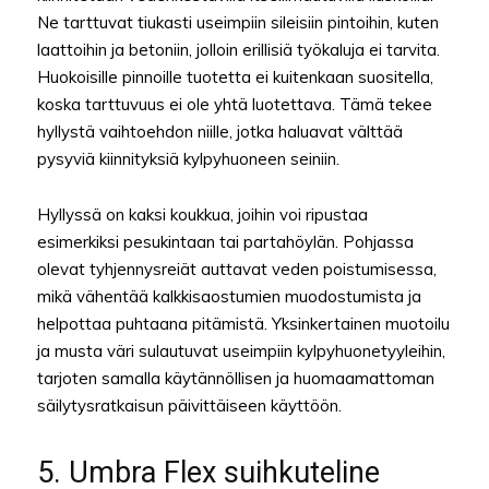
Ne tarttuvat tiukasti useimpiin sileisiin pintoihin, kuten
laattoihin ja betoniin, jolloin erillisiä työkaluja ei tarvita.
Huokoisille pinnoille tuotetta ei kuitenkaan suositella,
koska tarttuvuus ei ole yhtä luotettava. Tämä tekee
hyllystä vaihtoehdon niille, jotka haluavat välttää
pysyviä kiinnityksiä kylpyhuoneen seiniin.
Hyllyssä on kaksi koukkua, joihin voi ripustaa
esimerkiksi pesukintaan tai partahöylän. Pohjassa
olevat tyhjennysreiät auttavat veden poistumisessa,
mikä vähentää kalkkisaostumien muodostumista ja
helpottaa puhtaana pitämistä. Yksinkertainen muotoilu
ja musta väri sulautuvat useimpiin kylpyhuonetyyleihin,
tarjoten samalla käytännöllisen ja huomaamattoman
säilytysratkaisun päivittäiseen käyttöön.
5. Umbra Flex suihkuteline