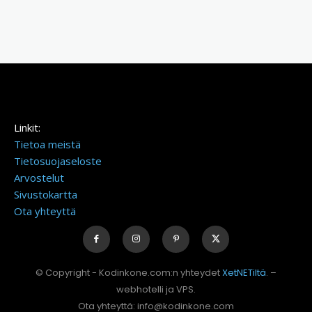
Linkit:
Tietoa meistä
Tietosuojaseloste
Arvostelut
Sivustokartta
Ota yhteyttä
© Copyright - Kodinkone.com:n yhteydet
XetNETiltä
. –
webhotelli ja VPS.
Ota yhteyttä: info@kodinkone.com