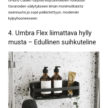
Umbra Cubiko tarjoaa käytännöllisen ratkaisun
tavaroiden säilytykseen ilman monimutkaista
asennusta ja sopii pelkistettyyn, moderniin
kylpyhuoneeseen.
4. Umbra Flex liimattava hylly
musta – Edullinen suihkuteline