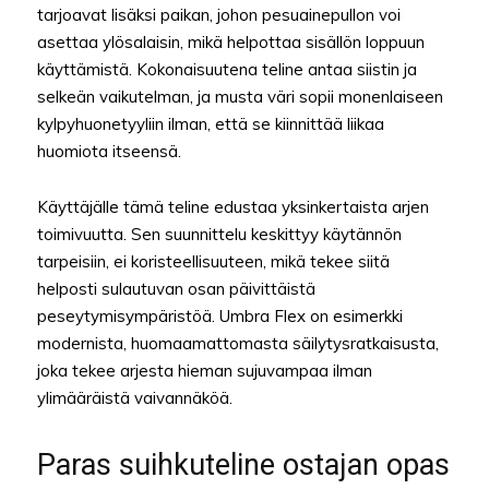
tarjoavat lisäksi paikan, johon pesuainepullon voi
asettaa ylösalaisin, mikä helpottaa sisällön loppuun
käyttämistä. Kokonaisuutena teline antaa siistin ja
selkeän vaikutelman, ja musta väri sopii monenlaiseen
kylpyhuonetyyliin ilman, että se kiinnittää liikaa
huomiota itseensä.
Käyttäjälle tämä teline edustaa yksinkertaista arjen
toimivuutta. Sen suunnittelu keskittyy käytännön
tarpeisiin, ei koristeellisuuteen, mikä tekee siitä
helposti sulautuvan osan päivittäistä
peseytymisympäristöä. Umbra Flex on esimerkki
modernista, huomaamattomasta säilytysratkaisusta,
joka tekee arjesta hieman sujuvampaa ilman
ylimääräistä vaivannäköä.
Paras suihkuteline ostajan opas