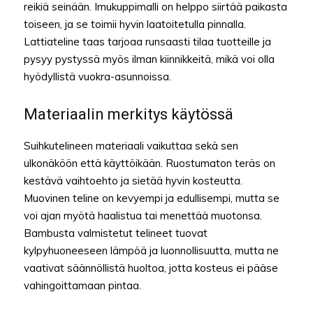
reikiä seinään. Imukuppimalli on helppo siirtää paikasta
toiseen, ja se toimii hyvin laatoitetulla pinnalla.
Lattiateline taas tarjoaa runsaasti tilaa tuotteille ja
pysyy pystyssä myös ilman kiinnikkeitä, mikä voi olla
hyödyllistä vuokra-asunnoissa.
Materiaalin merkitys käytössä
Suihkutelineen materiaali vaikuttaa sekä sen
ulkonäköön että käyttöikään. Ruostumaton teräs on
kestävä vaihtoehto ja sietää hyvin kosteutta.
Muovinen teline on kevyempi ja edullisempi, mutta se
voi ajan myötä haalistua tai menettää muotonsa.
Bambusta valmistetut telineet tuovat
kylpyhuoneeseen lämpöä ja luonnollisuutta, mutta ne
vaativat säännöllistä huoltoa, jotta kosteus ei pääse
vahingoittamaan pintaa.