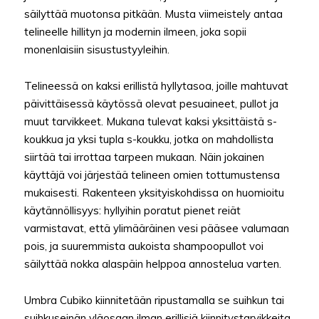
säilyttää muotonsa pitkään. Musta viimeistely antaa
telineelle hillityn ja modernin ilmeen, joka sopii
monenlaisiin sisustustyyleihin.
Telineessä on kaksi erillistä hyllytasoa, joille mahtuvat
päivittäisessä käytössä olevat pesuaineet, pullot ja
muut tarvikkeet. Mukana tulevat kaksi yksittäistä s-
koukkua ja yksi tupla s-koukku, jotka on mahdollista
siirtää tai irrottaa tarpeen mukaan. Näin jokainen
käyttäjä voi järjestää telineen omien tottumustensa
mukaisesti. Rakenteen yksityiskohdissa on huomioitu
käytännöllisyys: hyllyihin poratut pienet reiät
varmistavat, että ylimääräinen vesi pääsee valumaan
pois, ja suuremmista aukoista shampoopullot voi
säilyttää nokka alaspäin helppoa annostelua varten.
Umbra Cubiko kiinnitetään ripustamalla se suihkun tai
suihkuseinän yläosaan ilman erillisiä kiinnitystarvikkeita.