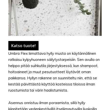
Katso tuote!
Umbra Flex liimattava hylly musta on käytännöllinen
ratkaisu kylpyhuoneen säilytystarpeisiin. Sen avulla on
helppo pitää suihkutila järjestyksessä, kun shampoot,
hoitoaineet ja muut pesutuotteet löytävät oman
paikkansa. Hyllyn rakenne on suunniteltu niin, että se
kestää päivittäistä käyttöä kosteissa tiloissa ilman
ruostumista tai värin haalistumista.
Asennus onnistuu ilman poraamista, sillä hylly
kiinnitetään vedenkestävillä itseliimautuvilla liuskoilla.