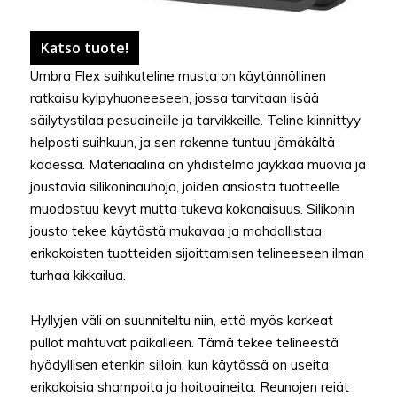
Katso tuote!
Umbra Flex suihkuteline musta on käytännöllinen
ratkaisu kylpyhuoneeseen, jossa tarvitaan lisää
säilytystilaa pesuaineille ja tarvikkeille. Teline kiinnittyy
helposti suihkuun, ja sen rakenne tuntuu jämäkältä
kädessä. Materiaalina on yhdistelmä jäykkää muovia ja
joustavia silikoninauhoja, joiden ansiosta tuotteelle
muodostuu kevyt mutta tukeva kokonaisuus. Silikonin
jousto tekee käytöstä mukavaa ja mahdollistaa
erikokoisten tuotteiden sijoittamisen telineeseen ilman
turhaa kikkailua.
Hyllyjen väli on suunniteltu niin, että myös korkeat
pullot mahtuvat paikalleen. Tämä tekee telineestä
hyödyllisen etenkin silloin, kun käytössä on useita
erikokoisia shampoita ja hoitoaineita. Reunojen reiät