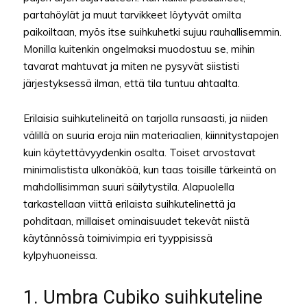
partahöylät ja muut tarvikkeet löytyvät omilta
paikoiltaan, myös itse suihkuhetki sujuu rauhallisemmin.
Monilla kuitenkin ongelmaksi muodostuu se, mihin
tavarat mahtuvat ja miten ne pysyvät siististi
järjestyksessä ilman, että tila tuntuu ahtaalta.
Erilaisia suihkutelineitä on tarjolla runsaasti, ja niiden
välillä on suuria eroja niin materiaalien, kiinnitystapojen
kuin käytettävyydenkin osalta. Toiset arvostavat
minimalistista ulkonäköä, kun taas toisille tärkeintä on
mahdollisimman suuri säilytystila. Alapuolella
tarkastellaan viittä erilaista suihkutelinettä ja
pohditaan, millaiset ominaisuudet tekevät niistä
käytännössä toimivimpia eri tyyppisissä
kylpyhuoneissa.
1. Umbra Cubiko suihkuteline