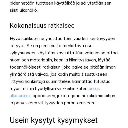
pidennetään tuotteen käyttöikää ja säilytetään sen
siisti ulkonäkö.
Kokonaisuus ratkaisee
Hyvä suihkuteline yhdistää toimivuuden, kestävyyden
ja tyylin. Se on pieni mutta merkittävä osa
kylpyhuoneen käyttömukavuutta. Kun valinnassa ottaa
huomioon materiaalin, koon ja kiinnitystavan, löytää
todennäköisesti ratkaisun, joka palvelee pitkään ilman
ylimääräistä vaivaa. Jos kodin muita sisustukseen
liittyviä hankintoja suunnittelee, kannattaa tutustua
myös muihin hyödyllisiin vinkkeihin kuten
paras
ulkoruukku
-oppaaseen, joka tarjoaa näkökulmia pihan
ja parvekkeen viihtyvyyden parantamiseen.
Usein kysytyt kysymykset