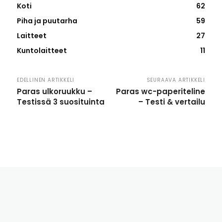
Koti
62
Piha ja puutarha
59
Laitteet
27
Kuntolaitteet
11
EDELLINEN ARTIKKELI
SEURAAVA ARTIKKELI
Paras ulkoruukku –
Paras wc-paperiteline
Testissä 3 suosituinta
– Testi & vertailu