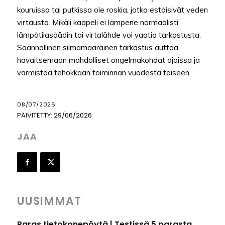
kouruissa tai putkissa ole roskia, jotka estäisivät veden
virtausta. Mikäli kaapeli ei lämpene normaalisti,
lämpötilasäädin tai virtalähde voi vaatia tarkastusta.
Säännöllinen silmämääräinen tarkastus auttaa
havaitsemaan mahdolliset ongelmakohdat ajoissa ja
varmistaa tehokkaan toiminnan vuodesta toiseen.
08/07/2026
PÄIVITETTY:
29/06/2026
JAA
UUSIMMAT
Paras tietokonepöytä | Testissä 5 parasta