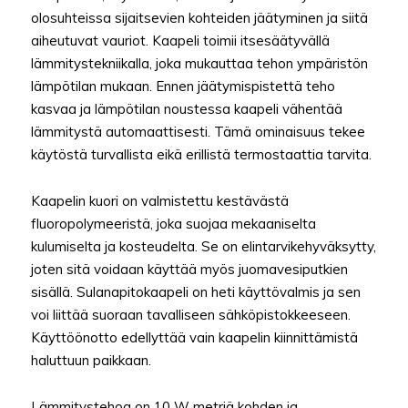
olosuhteissa sijaitsevien kohteiden jäätyminen ja siitä
aiheutuvat vauriot. Kaapeli toimii itsesäätyvällä
lämmitystekniikalla, joka mukauttaa tehon ympäristön
lämpötilan mukaan. Ennen jäätymispistettä teho
kasvaa ja lämpötilan noustessa kaapeli vähentää
lämmitystä automaattisesti. Tämä ominaisuus tekee
käytöstä turvallista eikä erillistä termostaattia tarvita.
Kaapelin kuori on valmistettu kestävästä
fluoropolymeeristä, joka suojaa mekaaniselta
kulumiselta ja kosteudelta. Se on elintarvikehyväksytty,
joten sitä voidaan käyttää myös juomavesiputkien
sisällä. Sulanapitokaapeli on heti käyttövalmis ja sen
voi liittää suoraan tavalliseen sähköpistokkeeseen.
Käyttöönotto edellyttää vain kaapelin kiinnittämistä
haluttuun paikkaan.
Lämmitystehoa on 10 W metriä kohden ja