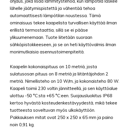
ohjaus, joka lisää lämmitystehoa, kun lämpötila laskee
lähelle jäätymispistettä ja vähentää tehoa
automaattisesti lämpötilan noustessa. Tämä
ominaisuus tekee kaapelista turvallisen käyttää ilman
erillistä termostaattia, sillä se ei pääse
ylikuumenemaan. Tuote liitetään suoraan
sähköpistokkeeseen, ja se on heti käyttövalmis ilman
monimutkaisia asennustoimenpiteitä.
Kaapelin kokonaispituus on 10 metriä, josta
sulatusosan pituus on 8 metriä ja liitäntäjohdon 2
metriä. Nimellisteho on 10 W/m, ja kokonaisteho 80 W.
Kaapeli toimii 230 voltin jännitteellä, ja sen käyttöalue
ulottuu -50 °C:sta +65 °C:een. Suojausluokitus IP68
kertoo hyvästä kosteudenkestävyydestä, mikä tekee
tuotteesta soveltuvan myös ulkokäyttöön.
Pakkauksen mitat ovat 250 x 250 x 65 mm ja paino
noin 0,91 kg.