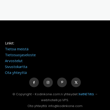
Linkit:
Tietoa meistä
Tietosuojaseloste
Arvostelut
Sivustokartta
Ota yhteyttä
© Copyright - Kodinkone.com:n yhteydet
XetNETiltä
. –
webhotelli ja VPS.
Ota yhteyttä: info@kodinkone.com