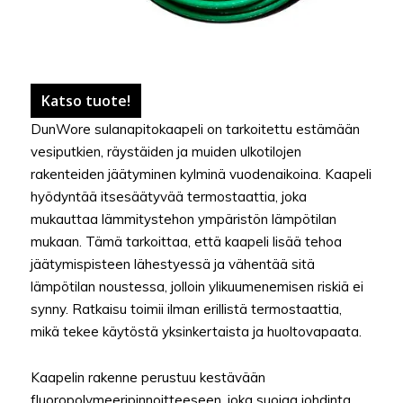
Katso tuote!
DunWore sulanapitokaapeli on tarkoitettu estämään
vesiputkien, räystäiden ja muiden ulkotilojen
rakenteiden jäätyminen kylminä vuodenaikoina. Kaapeli
hyödyntää itsesäätyvää termostaattia, joka
mukauttaa lämmitystehon ympäristön lämpötilan
mukaan. Tämä tarkoittaa, että kaapeli lisää tehoa
jäätymispisteen lähestyessä ja vähentää sitä
lämpötilan noustessa, jolloin ylikuumenemisen riskiä ei
synny. Ratkaisu toimii ilman erillistä termostaattia,
mikä tekee käytöstä yksinkertaista ja huoltovapaata.
Kaapelin rakenne perustuu kestävään
fluoropolymeeripinnoitteeseen, joka suojaa johdinta