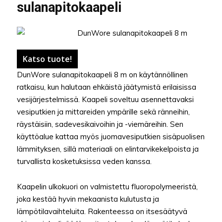
sulanapitokaapeli
Katso tuote!
DunWore sulanapitokaapeli 8 m on käytännöllinen
ratkaisu, kun halutaan ehkäistä jäätymistä erilaisissa
vesijärjestelmissä. Kaapeli soveltuu asennettavaksi
vesiputkien ja mittareiden ympärille sekä ränneihin,
räystäisiin, sadevesikaivoihin ja -viemäreihin. Sen
käyttöalue kattaa myös juomavesiputkien sisäpuolisen
lämmityksen, sillä materiaali on elintarvikekelpoista ja
turvallista kosketuksissa veden kanssa.
Kaapelin ulkokuori on valmistettu fluoropolymeeristä,
joka kestää hyvin mekaanista kulutusta ja
lämpötilavaihteluita. Rakenteessa on itsesäätyvä