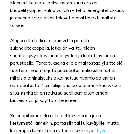
Moni ei tule ajatelleeksi, miten suuri ero eri
kaapelityyppien välillä voi olla – teho, energiatehokkuus
ja asennettavuus vaihtelevat merkittävästi mallista
toiseen.
Alapuolella tarkastellaan viittä parasta
sulanapitokaapelia, jotka on valittu niiden
suorituskyvyn, käytännöllisyyden ja luotettavuuden
perusteella. Tarkoituksena ei ole mainostaa yksittäisiä
tuotteita, vaan tarjota puolueeton näkökulma siihen,
millaisia ominaisuuksia kannattaa huomioida ennen
ostopäätöstä. Näin lukija saa selkeämmän käsityksen
siitä, minkälainen ratkaisu sopii parhaiten omaan
kiinteistöön ja käyttötarpeeseen.
Sulanapitokaapeli auttaa ehkäisemään jään
kertymistä ränneihin, portaisiin tai kulkuväylille, mutta
laajempiin lumitöihin tarvitaan usein myös
hyvä