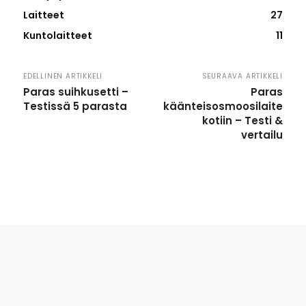
Laitteet
27
Kuntolaitteet
11
EDELLINEN ARTIKKELI
SEURAAVA ARTIKKELI
Paras suihkusetti –
Paras
Testissä 5 parasta
käänteisosmoosilaite
kotiin – Testi &
vertailu