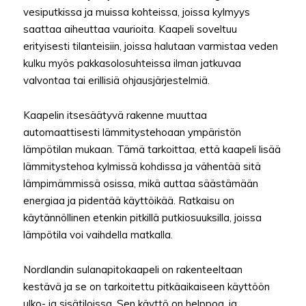
vesiputkissa ja muissa kohteissa, joissa kylmyys
saattaa aiheuttaa vaurioita. Kaapeli soveltuu
erityisesti tilanteisiin, joissa halutaan varmistaa veden
kulku myös pakkasolosuhteissa ilman jatkuvaa
valvontaa tai erillisiä ohjausjärjestelmiä.
Kaapelin itsesäätyvä rakenne muuttaa
automaattisesti lämmitystehoaan ympäristön
lämpötilan mukaan. Tämä tarkoittaa, että kaapeli lisää
lämmitystehoa kylmissä kohdissa ja vähentää sitä
lämpimämmissä osissa, mikä auttaa säästämään
energiaa ja pidentää käyttöikää. Ratkaisu on
käytännöllinen etenkin pitkillä putkiosuuksilla, joissa
lämpötila voi vaihdella matkalla.
Nordlandin sulanapitokaapeli on rakenteeltaan
kestävä ja se on tarkoitettu pitkäaikaiseen käyttöön
ulko- ja sisätiloissa. Sen käyttö on helppoa, ja