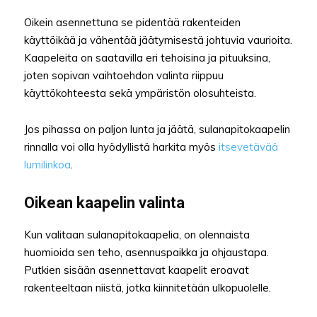
Oikein asennettuna se pidentää rakenteiden
käyttöikää ja vähentää jäätymisestä johtuvia vaurioita.
Kaapeleita on saatavilla eri tehoisina ja pituuksina,
joten sopivan vaihtoehdon valinta riippuu
käyttökohteesta sekä ympäristön olosuhteista.
Jos pihassa on paljon lunta ja jäätä, sulanapitokaapelin
rinnalla voi olla hyödyllistä harkita myös
itsevetävää
lumilinkoa
.
Oikean kaapelin valinta
Kun valitaan sulanapitokaapelia, on olennaista
huomioida sen teho, asennuspaikka ja ohjaustapa.
Putkien sisään asennettavat kaapelit eroavat
rakenteeltaan niistä, jotka kiinnitetään ulkopuolelle.