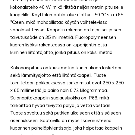
kokonaisteho 40 W, mikä riittää neljän metrin pituiselle
kaapelille. Käyttölämpötila-alue ulottuu -50 °C:sta +65
°C:een, mikä mahdollistaa käytön vaihtelevissa
sääolosuhteissa. Kaapelin rakenne on taipuisa, ja sen
taivutussäde on 35 millimetriä. Fluoropolymeerisen
kuoren lisäksi rakenteessa on kuparijohtimet ja
kuminen liitäntäjohto, jonka pituus on kaksi metriä.
Kokonaispituus on kuusi metriä, kun mukaan lasketaan
sekä lämmitysjohto että liitäntäkaapeli. Tuote
toimitetaan pakkauksessa, jonka mitat ovat 250 x 250
x 65 millimetriä ja paino noin 0,72 kilogrammaa.
Sulanapitokaapelin suojausluokka on IP68, mikä
tarkoittaa hyvää tiiviyttä pölyä ja vettä vastaan.
Tuote soveltuu sekä putkien ulkoiseen että sisäiseen
asennukseen. Saatavilla on myös lisävarusteena
kuparinen paineläpivientisarja, joka helpottaa kaapelin