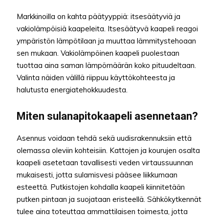
Markkinoilla on kahta päätyyppiä: itsesäätyviä ja
vakio­lämpöisiä kaapeleita. Itsesäätyvä kaapeli reagoi
ympäristön lämpötilaan ja muuttaa lämmitystehoaan
sen mukaan. Vakio­lämpöinen kaapeli puolestaan
tuottaa aina saman lämpömäärän koko pituudeltaan.
Valinta näiden välillä riippuu käyttökohteesta ja
halutusta energiatehokkuudesta.
Miten sulanapitokaapeli asennetaan?
Asennus voidaan tehdä sekä uudisrakennuksiin että
olemassa oleviin kohteisiin. Kattojen ja kourujen osalta
kaapeli asetetaan tavallisesti veden virtaussuunnan
mukaisesti, jotta sulamisvesi pääsee liikkumaan
esteettä. Putkistojen kohdalla kaapeli kiinnitetään
putken pintaan ja suojataan eristeellä. Sähkökytkennät
tulee aina toteuttaa ammattilaisen toimesta, jotta