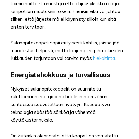
toimii moitteettomasti ja että ohjausyksikkö reagoi
lämpötilan muutoksiin oikein. Pienikin vika voi johtaa
siihen, että järjestelmä ei käynnisty silloin kun sitä
eniten tarvitaan.
Sulanapitokaapeli sopii erityisesti kohtiin, joissa jää
muodostuu helposti, mutta laajempien piha-alueiden
liukkauden torjuntaan voi tarvita myös
hiekoitinta
.
Energiatehokkuus ja turvallisuus
Nykyiset sulanapitokaapelit on suunniteltu
kuluttamaan energiaa mahdollisimman vähän
suhteessa saavutettuun hyötyyn. Itsesäätyvä
teknologia säästää sähköä ja vähentää
käyttökustannuksia.
On kuitenkin olennaista, että kaapeli on varustettu