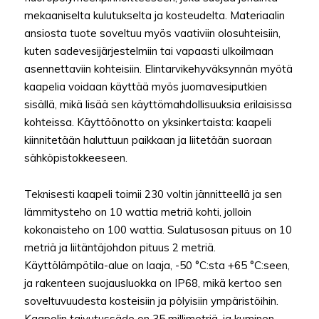
mekaaniselta kulutukselta ja kosteudelta. Materiaalin
ansiosta tuote soveltuu myös vaativiin olosuhteisiin,
kuten sadevesijärjestelmiin tai vapaasti ulkoilmaan
asennettaviin kohteisiin. Elintarvikehyväksynnän myötä
kaapelia voidaan käyttää myös juomavesiputkien
sisällä, mikä lisää sen käyttömahdollisuuksia erilaisissa
kohteissa. Käyttöönotto on yksinkertaista: kaapeli
kiinnitetään haluttuun paikkaan ja liitetään suoraan
sähköpistokkeeseen.
Teknisesti kaapeli toimii 230 voltin jännitteellä ja sen
lämmitysteho on 10 wattia metriä kohti, jolloin
kokonaisteho on 100 wattia. Sulatusosan pituus on 10
metriä ja liitäntäjohdon pituus 2 metriä.
Käyttölämpötila-alue on laaja, -50 °C:sta +65 °C:seen,
ja rakenteen suojausluokka on IP68, mikä kertoo sen
soveltuvuudesta kosteisiin ja pölyisiin ympäristöihin.
Kaapelin taivutussäde on 35 millimetriä, ja kuminen