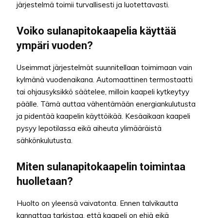
järjestelmä toimii turvallisesti ja luotettavasti.
Voiko sulanapitokaapelia käyttää
ympäri vuoden?
Useimmat järjestelmät suunnitellaan toimimaan vain
kylmänä vuodenaikana. Automaattinen termostaatti
tai ohjausyksikkö säätelee, milloin kaapeli kytkeytyy
päälle. Tämä auttaa vähentämään energiankulutusta
ja pidentää kaapelin käyttöikää. Kesäaikaan kaapeli
pysyy lepotilassa eikä aiheuta ylimääräistä
sähkönkulutusta.
Miten sulanapitokaapelin toimintaa
huolletaan?
Huolto on yleensä vaivatonta. Ennen talvikautta
kannattaa tarkistaa, että kaapeli on ehjä eikä