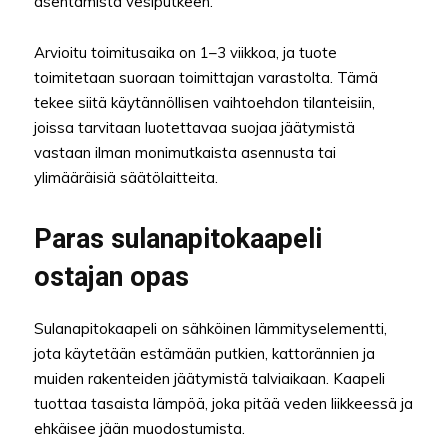
asentamista vesiputkeen.
Arvioitu toimitusaika on 1–3 viikkoa, ja tuote
toimitetaan suoraan toimittajan varastolta. Tämä
tekee siitä käytännöllisen vaihtoehdon tilanteisiin,
joissa tarvitaan luotettavaa suojaa jäätymistä
vastaan ilman monimutkaista asennusta tai
ylimääräisiä säätölaitteita.
Paras sulanapitokaapeli
ostajan opas
Sulanapitokaapeli on sähköinen lämmityselementti,
jota käytetään estämään putkien, kattorännien ja
muiden rakenteiden jäätymistä talviaikaan. Kaapeli
tuottaa tasaista lämpöä, joka pitää veden liikkeessä ja
ehkäisee jään muodostumista.