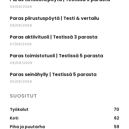
09/08/2026
Paras piirustuspöytä | Testi & vertailu
08/08/2026
Paras aktiivituoli | Testissä 3 parasta
07/08/2026
Paras toimistotuoli | Testissä 5 parasta
06/08/2026
Paras seinähylly | Testissä 5 parasta
05/08/2026
SUOSITUT
Työkalut
70
Koti
62
Piha ja puutarha
59