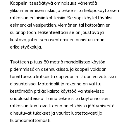
Kaapelin itsesäätyvä ominaisuus vähentää
ylikuumenemisen riskiä ja tekee siitä helppokäyttöisen
ratkaisun erilaisiin kohteisiin. Se sopii käytettäväksi
esimerkiksi vesiputkien, viemärien tai kattorännien
sulanapitoon. Rakenteeltaan se on joustava ja
kestävä, joten sen asentaminen onnistuu ilman
erikoistyökaluja.
Tuotteen pituus 50 metriä mahdollistaa käytön
pidemmissäkin asennuksissa, ja kaapeli voidaan
tarvittaessa katkaista sopivaan mittaan valvotuissa
olosuhteissa. Materiaalit ja rakenne on valittu
kestämään pitkäaikaista käyttöä vaihtelevissa
sääolosuhteissa. Tämä tekee siitä käytännöllisen
ratkaisun, kun tavoitteena on ehkäistä jäätymisestä
aiheutuvat tukokset ja vauriot luotettavasti ja
huomaamattomasti.