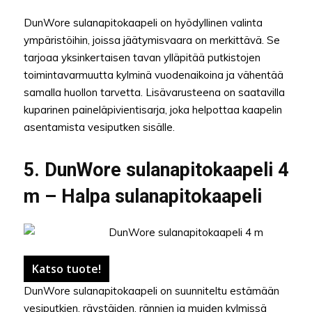
DunWore sulanapitokaapeli on hyödyllinen valinta
ympäristöihin, joissa jäätymisvaara on merkittävä. Se
tarjoaa yksinkertaisen tavan ylläpitää putkistojen
toimintavarmuutta kylminä vuodenaikoina ja vähentää
samalla huollon tarvetta. Lisävarusteena on saatavilla
kuparinen paineläpivientisarja, joka helpottaa kaapelin
asentamista vesiputken sisälle.
5. DunWore sulanapitokaapeli 4
m – Halpa sulanapitokaapeli
Katso tuote!
DunWore sulanapitokaapeli on suunniteltu estämään
vesiputkien, räystäiden, rännien ja muiden kylmissä