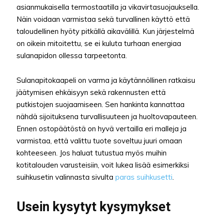
asianmukaisella termostaatilla ja vikavirtasuojauksella.
Näin voidaan varmistaa sekä turvallinen käyttö että
taloudellinen hyöty pitkällä aikavälillä. Kun järjestelmä
on oikein mitoitettu, se ei kuluta turhaan energiaa
sulanapidon ollessa tarpeetonta.
Sulanapitokaapeli on varma ja käytännöllinen ratkaisu
jäätymisen ehkäisyyn sekä rakennusten että
putkistojen suojaamiseen. Sen hankinta kannattaa
nähdä sijoituksena turvallisuuteen ja huoltovapauteen.
Ennen ostopäätöstä on hyvä vertailla eri malleja ja
varmistaa, että valittu tuote soveltuu juuri omaan
kohteeseen. Jos haluat tutustua myös muihin
kotitalouden varusteisiin, voit lukea lisää esimerkiksi
suihkusetin valinnasta sivulta
paras suihkusetti
.
Usein kysytyt kysymykset