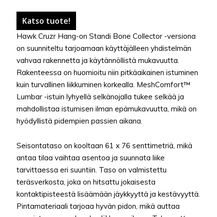
Katso tuote!
Hawk Cruzr Hang-on Standi Bone Collector -versiona
on suunniteltu tarjoamaan käyttäjälleen yhdistelmän
vahvaa rakennetta ja käytännöllistä mukavuutta.
Rakenteessa on huomioitu niin pitkäaikainen istuminen
kuin turvallinen liikkuminen korkealla. MeshComfort™
Lumbar -istuin lyhyellä selkänojalla tukee selkää ja
mahdollistaa istumisen ilman epämukavuutta, mikä on
hyödyllistä pidempien passien aikana.
Seisontataso on kooltaan 61 x 76 senttimetriä, mikä
antaa tilaa vaihtaa asentoa ja suunnata liike
tarvittaessa eri suuntiin. Taso on valmistettu
teräsverkosta, joka on hitsattu jokaisesta
kontaktipisteestä lisäämään jäykkyyttä ja kestävyyttä.
Pintamateriaali tarjoaa hyvän pidon, mikä auttaa