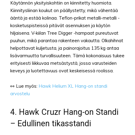
Käytännön yksityiskohtiin on kiinnitetty huomiota.
Kiinnitysliinan koukut on päällystetty, mikä vähentää
ääntä ja estää kolinaa. Teflon-prikat metalli-metalli -
kosketuspisteissä pitävät asennuksen ja käytön
hiljaisena. V-kiilan Tree Digger -hampaat pureutuvat
puuhun, mikä parantaa rakenteen vakautta. Olkahihnat
helpottavat kuljetusta, ja painorajoitus 135 kg antaa
lisävarmuutta turvallisuuteen. Tämä kokonaisuus tukee
erityisesti liikkuvaa metsästystä, jossa varusteiden
keveys ja luotettavuus ovat keskeisessä roolissa.
👀 Lue myös:
Hawk Helium XL Hang-on standi
arvostelu
4. Hawk Cruzr Hang-on Standi
– Edullinen tikasstandi