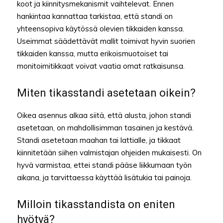
koot ja kiinnitysmekanismit vaihtelevat. Ennen
hankintaa kannattaa tarkistaa, että standi on
yhteensopiva käytössä olevien tikkaiden kanssa.
Useimmat säädettävät mallit toimivat hyvin suorien
tikkaiden kanssa, mutta erikoismuotoiset tai
monitoimitikkaat voivat vaatia omat ratkaisunsa.
Miten tikasstandi asetetaan oikein?
Oikea asennus alkaa siitä, että alusta, johon standi
asetetaan, on mahdollisimman tasainen ja kestävä.
Standi asetetaan maahan tai lattialle, ja tikkaat
kiinnitetään siihen valmistajan ohjeiden mukaisesti. On
hyvä varmistaa, ettei standi pääse liikkumaan työn
aikana, ja tarvittaessa käyttää lisätukia tai painoja.
Milloin tikasstandista on eniten
hyötyä?