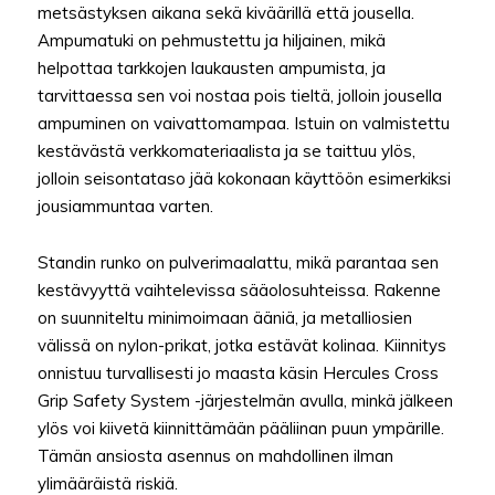
metsästyksen aikana sekä kiväärillä että jousella.
Ampumatuki on pehmustettu ja hiljainen, mikä
helpottaa tarkkojen laukausten ampumista, ja
tarvittaessa sen voi nostaa pois tieltä, jolloin jousella
ampuminen on vaivattomampaa. Istuin on valmistettu
kestävästä verkkomateriaalista ja se taittuu ylös,
jolloin seisontataso jää kokonaan käyttöön esimerkiksi
jousiammuntaa varten.
Standin runko on pulverimaalattu, mikä parantaa sen
kestävyyttä vaihtelevissa sääolosuhteissa. Rakenne
on suunniteltu minimoimaan ääniä, ja metalliosien
välissä on nylon-prikat, jotka estävät kolinaa. Kiinnitys
onnistuu turvallisesti jo maasta käsin Hercules Cross
Grip Safety System -järjestelmän avulla, minkä jälkeen
ylös voi kiivetä kiinnittämään pääliinan puun ympärille.
Tämän ansiosta asennus on mahdollinen ilman
ylimääräistä riskiä.