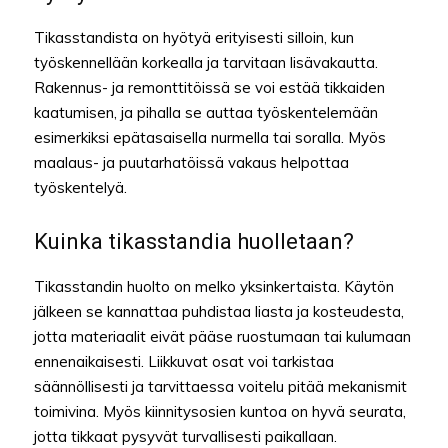
Tikasstandista on hyötyä erityisesti silloin, kun
työskennellään korkealla ja tarvitaan lisävakautta.
Rakennus- ja remonttitöissä se voi estää tikkaiden
kaatumisen, ja pihalla se auttaa työskentelemään
esimerkiksi epätasaisella nurmella tai soralla. Myös
maalaus- ja puutarhatöissä vakaus helpottaa
työskentelyä.
Kuinka tikasstandia huolletaan?
Tikasstandin huolto on melko yksinkertaista. Käytön
jälkeen se kannattaa puhdistaa liasta ja kosteudesta,
jotta materiaalit eivät pääse ruostumaan tai kulumaan
ennenaikaisesti. Liikkuvat osat voi tarkistaa
säännöllisesti ja tarvittaessa voitelu pitää mekanismit
toimivina. Myös kiinnitysosien kuntoa on hyvä seurata,
jotta tikkaat pysyvät turvallisesti paikallaan.