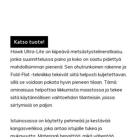
Katso tuote!
Hawk Ultra-Lite on kiipeävä metsästystelineratkaisu,
jonka suunnittelussa paino ja koko on saatu pidettyä
mahdollisimman pienenä. Sen ohutrunkoinen rakenne ja
Fold-Flat -tekniikka tekevät siitä helposti kuljetettavan,
sillä se voidaan pakata hyvin pieneen tilaan. Tämä
ominaisuus helpottaa liikkumista maastossa ja tekee
siitä käytännöllisen vaihtoehdon tilanteisiin, joissa
siirtymisiä on paljon.
Istuinosassa on käytetty pehmeää ja kestävää
kangasverkkoa, joka antaa istujalle tukea ja
mukavuutta. Materiaali hengittää, mikä vähentää