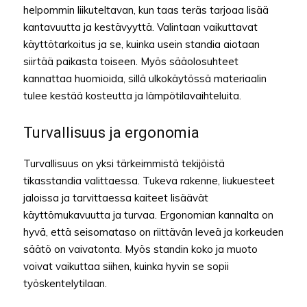
helpommin liikuteltavan, kun taas teräs tarjoaa lisää
kantavuutta ja kestävyyttä. Valintaan vaikuttavat
käyttötarkoitus ja se, kuinka usein standia aiotaan
siirtää paikasta toiseen. Myös sääolosuhteet
kannattaa huomioida, sillä ulkokäytössä materiaalin
tulee kestää kosteutta ja lämpötilavaihteluita.
Turvallisuus ja ergonomia
Turvallisuus on yksi tärkeimmistä tekijöistä
tikasstandia valittaessa. Tukeva rakenne, liukuesteet
jaloissa ja tarvittaessa kaiteet lisäävät
käyttömukavuutta ja turvaa. Ergonomian kannalta on
hyvä, että seisomataso on riittävän leveä ja korkeuden
säätö on vaivatonta. Myös standin koko ja muoto
voivat vaikuttaa siihen, kuinka hyvin se sopii
työskentelytilaan.