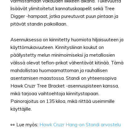
varmistamaan vakauden liikkeen aikana. Tukevuutta
lisäävät ylimitoitetut kannatuskaapelit sekä Tree
Digger -hampaat, jotka pureutuvat puun pintaan ja
pitävät standin paikoillaan.
Asennuksessa on kiinnitetty huomiota hiljaisuuteen ja
käyttömukavuuteen. Kinnitysliinan koukut on
päällystetty melun minimoimiseksi ja metalliosien
välissä olevat teflon-prikat vähentävät kitinää. Tämä
mahdollistaa huomaamattoman ja rauhallisen
asentamisen maastossa. Standi on yhteensopiva
Hawk Cruzr Tree Bracket -asennuspisteen kanssa,
mikä tarjoaa vaihtoehtoja kiinnitystapaan.
Painorajoitus on 135 kiloa, mikä riittää useimmille
käyttäjille.
👀 Lue myös:
Hawk Cruzr Hang-on Standi arvostelu