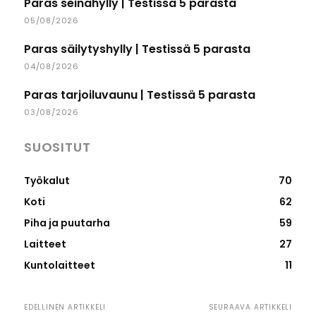
Paras seinähylly | Testissä 5 parasta
05/08/2026
Paras säilytyshylly | Testissä 5 parasta
04/08/2026
Paras tarjoiluvaunu | Testissä 5 parasta
03/08/2026
SUOSITUT
Työkalut
70
Koti
62
Piha ja puutarha
59
Laitteet
27
Kuntolaitteet
11
EDELLINEN ARTIKKELI
SEURAAVA ARTIKKELI