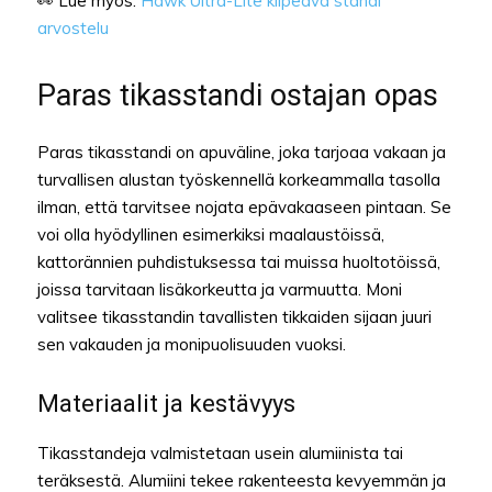
👀 Lue myös:
Hawk Ultra-Lite kiipeävä standi
arvostelu
Paras tikasstandi ostajan opas
Paras tikasstandi on apuväline, joka tarjoaa vakaan ja
turvallisen alustan työskennellä korkeammalla tasolla
ilman, että tarvitsee nojata epävakaaseen pintaan. Se
voi olla hyödyllinen esimerkiksi maalaustöissä,
kattorännien puhdistuksessa tai muissa huoltotöissä,
joissa tarvitaan lisäkorkeutta ja varmuutta. Moni
valitsee tikasstandin tavallisten tikkaiden sijaan juuri
sen vakauden ja monipuolisuuden vuoksi.
Materiaalit ja kestävyys
Tikasstandeja valmistetaan usein alumiinista tai
teräksestä. Alumiini tekee rakenteesta kevyemmän ja