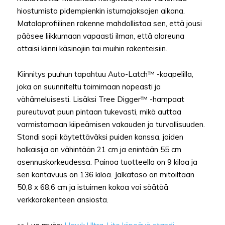
hiostumista pidempienkin istumajaksojen aikana.
Matalaprofiilinen rakenne mahdollistaa sen, että jousi
pääsee liikkumaan vapaasti ilman, että alareuna
ottaisi kiinni käsinojiin tai muihin rakenteisiin.
Kiinnitys puuhun tapahtuu Auto-Latch™ -kaapelilla,
joka on suunniteltu toimimaan nopeasti ja
vähämeluisesti. Lisäksi Tree Digger™ -hampaat
pureutuvat puun pintaan tukevasti, mikä auttaa
varmistamaan kiipeämisen vakauden ja turvallisuuden.
Standi sopii käytettäväksi puiden kanssa, joiden
halkaisija on vähintään 21 cm ja enintään 55 cm
asennuskorkeudessa. Painoa tuotteella on 9 kiloa ja
sen kantavuus on 136 kiloa. Jalkataso on mitoiltaan
50,8 x 68,6 cm ja istuimen kokoa voi säätää
verkkorakenteen ansiosta.