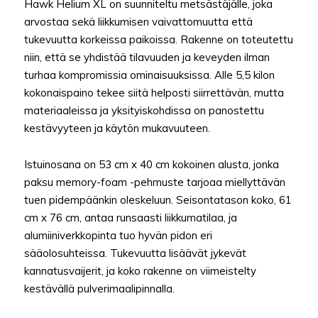
Hawk Helium XL on suunniteltu metsästäjälle, joka
arvostaa sekä liikkumisen vaivattomuutta että
tukevuutta korkeissa paikoissa. Rakenne on toteutettu
niin, että se yhdistää tilavuuden ja keveyden ilman
turhaa kompromissia ominaisuuksissa. Alle 5,5 kilon
kokonaispaino tekee siitä helposti siirrettävän, mutta
materiaaleissa ja yksityiskohdissa on panostettu
kestävyyteen ja käytön mukavuuteen.
Istuinosana on 53 cm x 40 cm kokoinen alusta, jonka
paksu memory-foam -pehmuste tarjoaa miellyttävän
tuen pidempäänkin oleskeluun. Seisontatason koko, 61
cm x 76 cm, antaa runsaasti liikkumatilaa, ja
alumiiniverkkopinta tuo hyvän pidon eri
sääolosuhteissa. Tukevuutta lisäävät jykevät
kannatusvaijerit, ja koko rakenne on viimeistelty
kestävällä pulverimaalipinnalla.