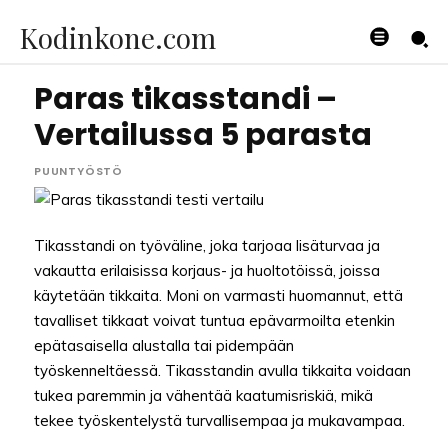
Kodinkone.com
Paras tikasstandi –
Vertailussa 5 parasta
PUUNTYÖSTÖ
Tikasstandi on työväline, joka tarjoaa lisäturvaa ja
vakautta erilaisissa korjaus- ja huoltotöissä, joissa
käytetään tikkaita. Moni on varmasti huomannut, että
tavalliset tikkaat voivat tuntua epävarmoilta etenkin
epätasaisella alustalla tai pidempään
työskenneltäessä. Tikasstandin avulla tikkaita voidaan
tukea paremmin ja vähentää kaatumisriskiä, mikä
tekee työskentelystä turvallisempaa ja mukavampaa.