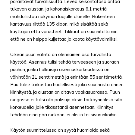
parantavat turvallisuutta. Leveä seisontataso antaa
tukevan alustan, ja kokonaiskorkeus 6,1 metriä
mahdollistaa näkymän laajalle alueelle. Rakenteen
kantavuus riittää 135 kiloon, mikä sisältää sekä
käyttäjän että varusteet. Tikkaat on suunniteltu niin,
että ne on helppo kuljettaa ja koota käyttövalmiiksi.
Oikean puun valinta on olennainen osa turvallista
käyttöä. Asennus tulisi tehdä terveeseen ja suoraan
puuhun, jonka halkaisija asennuskorkeudessa on
vähintään 21 senttimetriä ja enintään 55 senttimetriä.
Puu tulee tarkastaa huolellisesti joka suunnasta ennen
kiinnitystä, ja alustan on oltava vaakasuorassa. Puun
rungossa ei tulisi olla paksuja oksia tai köynnöksiä sillä
korkeudella, jolle tikasstandi asennetaan. Kiinnitys
tehdään aina pää runkoon, ei oksiin tai sivurunkoihin.
Käytön suunnittelussa on syytä huomioida sekä