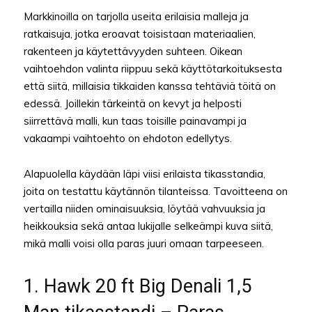
Markkinoilla on tarjolla useita erilaisia malleja ja
ratkaisuja, jotka eroavat toisistaan materiaalien,
rakenteen ja käytettävyyden suhteen. Oikean
vaihtoehdon valinta riippuu sekä käyttötarkoituksesta
että siitä, millaisia tikkaiden kanssa tehtäviä töitä on
edessä. Joillekin tärkeintä on kevyt ja helposti
siirrettävä malli, kun taas toisille painavampi ja
vakaampi vaihtoehto on ehdoton edellytys.
Alapuolella käydään läpi viisi erilaista tikasstandia,
joita on testattu käytännön tilanteissa. Tavoitteena on
vertailla niiden ominaisuuksia, löytää vahvuuksia ja
heikkouksia sekä antaa lukijalle selkeämpi kuva siitä,
mikä malli voisi olla paras juuri omaan tarpeeseen.
1. Hawk 20 ft Big Denali 1,5