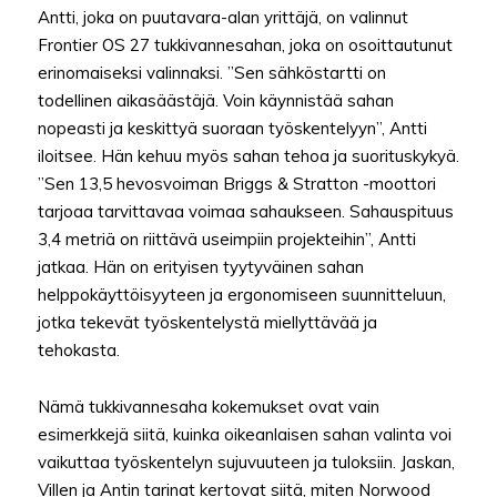
Antti, joka on puutavara-alan yrittäjä, on valinnut
Frontier OS 27 tukkivannesahan, joka on osoittautunut
erinomaiseksi valinnaksi. ”Sen sähköstartti on
todellinen aikasäästäjä. Voin käynnistää sahan
nopeasti ja keskittyä suoraan työskentelyyn”, Antti
iloitsee. Hän kehuu myös sahan tehoa ja suorituskykyä.
”Sen 13,5 hevosvoiman Briggs & Stratton -moottori
tarjoaa tarvittavaa voimaa sahaukseen. Sahauspituus
3,4 metriä on riittävä useimpiin projekteihin”, Antti
jatkaa. Hän on erityisen tyytyväinen sahan
helppokäyttöisyyteen ja ergonomiseen suunnitteluun,
jotka tekevät työskentelystä miellyttävää ja
tehokasta.
Nämä tukkivannesaha kokemukset ovat vain
esimerkkejä siitä, kuinka oikeanlaisen sahan valinta voi
vaikuttaa työskentelyn sujuvuuteen ja tuloksiin. Jaskan,
Villen ja Antin tarinat kertovat siitä, miten Norwood