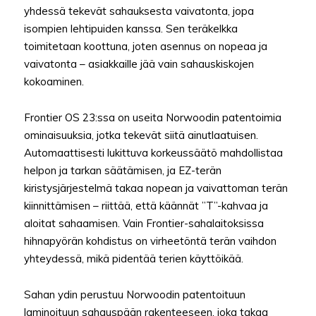
yhdessä tekevät sahauksesta vaivatonta, jopa
isompien lehtipuiden kanssa. Sen teräkelkka
toimitetaan koottuna, joten asennus on nopeaa ja
vaivatonta – asiakkaille jää vain sahauskiskojen
kokoaminen.
Frontier OS 23:ssa on useita Norwoodin patentoimia
ominaisuuksia, jotka tekevät siitä ainutlaatuisen.
Automaattisesti lukittuva korkeussäätö mahdollistaa
helpon ja tarkan säätämisen, ja EZ-terän
kiristysjärjestelmä takaa nopean ja vaivattoman terän
kiinnittämisen – riittää, että käännät ”T”-kahvaa ja
aloitat sahaamisen. Vain Frontier-sahalaitoksissa
hihnapyörän kohdistus on virheetöntä terän vaihdon
yhteydessä, mikä pidentää terien käyttöikää.
Sahan ydin perustuu Norwoodin patentoituun
laminoituun sahauspään rakenteeseen, joka takaa