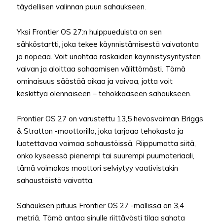
täydellisen valinnan puun sahaukseen.
Yksi Frontier OS 27:n huippueduista on sen
sähköstartti, joka tekee käynnistämisestä vaivatonta
ja nopeaa. Voit unohtaa raskaiden käynnistysyritysten
vaivan ja aloittaa sahaamisen välittömästi. Tämä
ominaisuus säästää aikaa ja vaivaa, jotta voit
keskittyä olennaiseen – tehokkaaseen sahaukseen.
Frontier OS 27 on varustettu 13,5 hevosvoiman Briggs
& Stratton -moottorilla, joka tarjoaa tehokasta ja
luotettavaa voimaa sahaustöissä. Riippumatta siitä,
onko kyseessä pienempi tai suurempi puumateriaali,
tämä voimakas moottori selviytyy vaativistakin
sahaustöistä vaivatta.
Sahauksen pituus Frontier OS 27 -mallissa on 3,4
metriä. Tämä antaa sinulle riittävästi tilaa sahata