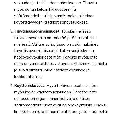
vakauden ja tarkkuuden sahauksessa. Tutustu
myös sahan kelkan liikkuvuuteen ja
säätömahdollisuuksiin varmistaaksesi helpon
käytettävyyden ja tarkat sahaustulokset.
Turvallisuusominaisuudet
: Työskennellessä
tukkivannesahalla on tärkeää pitää turvallisuus
mielessä. Valitse saha, jossa on asianmukaiset
turvallisuusominaisuudet, kuten suojakilvet ja
hätäpysäytysjärjestelmät. Tarkista myös, että
saha on varustettu tarvittavilla lukitusmekanismeilla
ja suojalaitteilla, jotka estävät vahinkoja ja
loukkaantumisia.
Käyttömukavuus
: Hyvä tukkivannesaha tarjoaa
myös hyvän käyttömukavuuden. Tarkista, että
sahassa on ergonominen kahva ja että sen
säätömahdollisuudet ovat helppokäyttöisiä. Lisäksi
kiinnitä huomiota sahan melutasoon ja tärinään, sillä