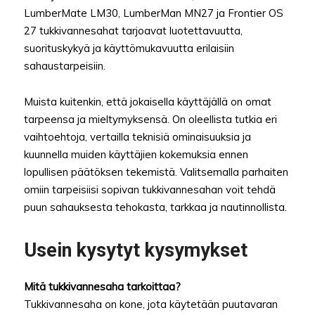
LumberMate LM30, LumberMan MN27 ja Frontier OS
27 tukkivannesahat tarjoavat luotettavuutta,
suorituskykyä ja käyttömukavuutta erilaisiin
sahaustarpeisiin.
Muista kuitenkin, että jokaisella käyttäjällä on omat
tarpeensa ja mieltymyksensä. On oleellista tutkia eri
vaihtoehtoja, vertailla teknisiä ominaisuuksia ja
kuunnella muiden käyttäjien kokemuksia ennen
lopullisen päätöksen tekemistä. Valitsemalla parhaiten
omiin tarpeisiisi sopivan tukkivannesahan voit tehdä
puun sahauksesta tehokasta, tarkkaa ja nautinnollista.
Usein kysytyt kysymykset
Mitä tukkivannesaha tarkoittaa?
Tukkivannesaha on kone, jota käytetään puutavaran