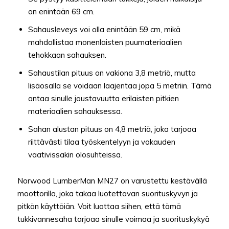
on enintään 69 cm.
Sahausleveys voi olla enintään 59 cm, mikä
mahdollistaa monenlaisten puumateriaalien
tehokkaan sahauksen.
Sahaustilan pituus on vakiona 3,8 metriä, mutta
lisäosalla se voidaan laajentaa jopa 5 metriin. Tämä
antaa sinulle joustavuutta erilaisten pitkien
materiaalien sahauksessa.
Sahan alustan pituus on 4,8 metriä, joka tarjoaa
riittävästi tilaa työskentelyyn ja vakauden
vaativissakin olosuhteissa.
Norwood LumberMan MN27 on varustettu kestävällä
moottorilla, joka takaa luotettavan suorituskyvyn ja
pitkän käyttöiän. Voit luottaa siihen, että tämä
tukkivannesaha tarjoaa sinulle voimaa ja suorituskykyä