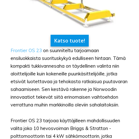
Katso tuote!
Frontier OS 23
on suunniteltu tarjoamaan
ensiluokkaista suorituskykyä edulliseen hintaan. Tämä
kompakti tukkivannesaha on täydellinen valinta niin
aloittelijoille kuin kokeneille puunkäsittelijöille, jotka
etsivät luotettavaa ja tehokasta ratkaisua puutavaran
sahaamiseen. Sen kestävä rakenne ja Norwoodin
innovaatiot tekevät siitä erinomaisen vaihtoehdon
verrattuna muihin markkinoilla oleviin sahalaitoksiin.
Frontier OS 23 tarjoaa käyttäjilleen mahdollisuuden
valita joko 10 hevosvoiman Briggs & Stratton -
polttomoottorin tai 4 kW sähkömoottorin, jotka