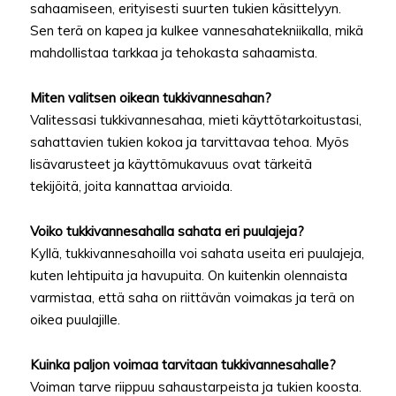
sahaamiseen, erityisesti suurten tukien käsittelyyn.
Sen terä on kapea ja kulkee vannesahatekniikalla, mikä
mahdollistaa tarkkaa ja tehokasta sahaamista.
Miten valitsen oikean tukkivannesahan?
Valitessasi tukkivannesahaa, mieti käyttötarkoitustasi,
sahattavien tukien kokoa ja tarvittavaa tehoa. Myös
lisävarusteet ja käyttömukavuus ovat tärkeitä
tekijöitä, joita kannattaa arvioida.
Voiko tukkivannesahalla sahata eri puulajeja?
Kyllä, tukkivannesahoilla voi sahata useita eri puulajeja,
kuten lehtipuita ja havupuita. On kuitenkin olennaista
varmistaa, että saha on riittävän voimakas ja terä on
oikea puulajille.
Kuinka paljon voimaa tarvitaan tukkivannesahalle?
Voiman tarve riippuu sahaustarpeista ja tukien koosta.