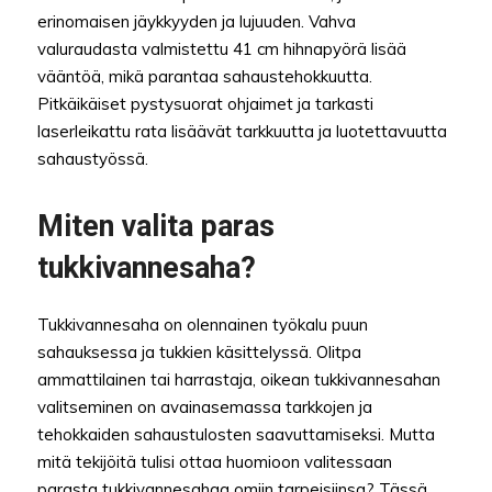
erinomaisen jäykkyyden ja lujuuden. Vahva
valuraudasta valmistettu 41 cm hihnapyörä lisää
vääntöä, mikä parantaa sahaustehokkuutta.
Pitkäikäiset pystysuorat ohjaimet ja tarkasti
laserleikattu rata lisäävät tarkkuutta ja luotettavuutta
sahaustyössä.
Miten valita paras
tukkivannesaha?
Tukkivannesaha on olennainen työkalu puun
sahauksessa ja tukkien käsittelyssä. Olitpa
ammattilainen tai harrastaja, oikean tukkivannesahan
valitseminen on avainasemassa tarkkojen ja
tehokkaiden sahaustulosten saavuttamiseksi. Mutta
mitä tekijöitä tulisi ottaa huomioon valitessaan
parasta tukkivannesahaa omiin tarpeisiinsa? Tässä