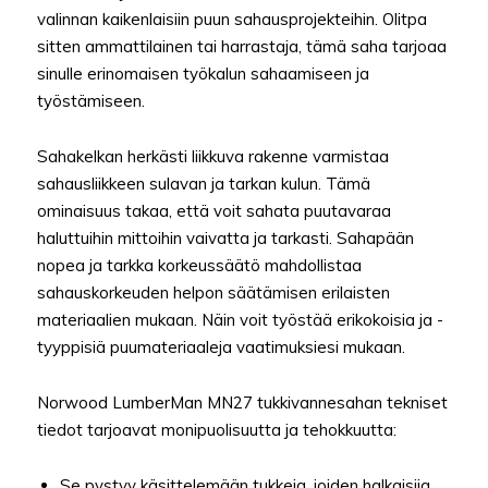
valinnan kaikenlaisiin puun sahausprojekteihin. Olitpa
sitten ammattilainen tai harrastaja, tämä saha tarjoaa
sinulle erinomaisen työkalun sahaamiseen ja
työstämiseen.
Sahakelkan herkästi liikkuva rakenne varmistaa
sahausliikkeen sulavan ja tarkan kulun. Tämä
ominaisuus takaa, että voit sahata puutavaraa
haluttuihin mittoihin vaivatta ja tarkasti. Sahapään
nopea ja tarkka korkeussäätö mahdollistaa
sahauskorkeuden helpon säätämisen erilaisten
materiaalien mukaan. Näin voit työstää erikokoisia ja -
tyyppisiä puumateriaaleja vaatimuksiesi mukaan.
Norwood LumberMan MN27 tukkivannesahan tekniset
tiedot tarjoavat monipuolisuutta ja tehokkuutta:
Se pystyy käsittelemään tukkeja, joiden halkaisija