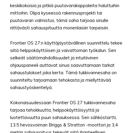
keskikokoisia ja pitkiä puutavarakappaleita haluttuihin
mittoihin. Olipa kyseessä rakennusprojekti tai
puutavaran valmistus, tämä saha tarjoaa sinulle
riittävästi sahauspituutta monenlaisiin tarpeisiin.
Frontier OS 27:n käyttäjäystävällinen suunnittelu tekee
siitä helppokäyttöisen ja vaivattoman työkalun. Sen
selkeät säätömahdollisuudet ja intuitiivinen
ohjauspaneeli auttavat sinua saavuttamaan tarkat
sahaustulokset joka kerta. Tämä tukkivannesaha on
suunniteltu tarjoamaan tehokasta ja miellyttävää
sahaustyöskentelyä.
Kokonaisuudessaan Frontier OS 27 tukkivannesaha
tarjoaa tehokkuutta, helppokäyttöisyyttä ja
luotettavuutta puun sahauksessa. Sen sähköstartti,
13,5 hevosvoiman Briggs & Stratton -moottori ja 3,4
metrin sahauspituus tekevät siitä ihanteellisen