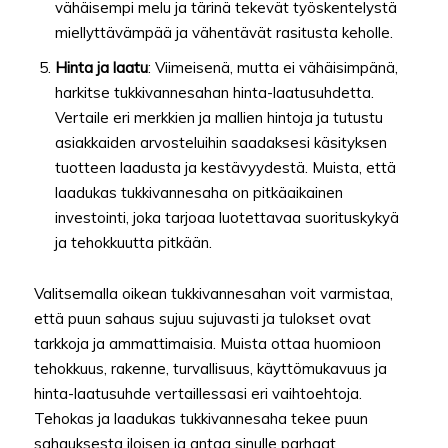
vähäisempi melu ja tärinä tekevät työskentelystä
miellyttävämpää ja vähentävät rasitusta keholle.
Hinta ja laatu
: Viimeisenä, mutta ei vähäisimpänä,
harkitse tukkivannesahan hinta-laatusuhdetta.
Vertaile eri merkkien ja mallien hintoja ja tutustu
asiakkaiden arvosteluihin saadaksesi käsityksen
tuotteen laadusta ja kestävyydestä. Muista, että
laadukas tukkivannesaha on pitkäaikainen
investointi, joka tarjoaa luotettavaa suorituskykyä
ja tehokkuutta pitkään.
Valitsemalla oikean tukkivannesahan voit varmistaa,
että puun sahaus sujuu sujuvasti ja tulokset ovat
tarkkoja ja ammattimaisia. Muista ottaa huomioon
tehokkuus, rakenne, turvallisuus, käyttömukavuus ja
hinta-laatusuhde vertaillessasi eri vaihtoehtoja.
Tehokas ja laadukas tukkivannesaha tekee puun
sahauksesta iloisen ja antaa sinulle parhaat