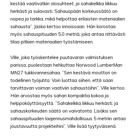
kestää vaativatkin olosuhteet, ja sahakelkka liikkuu
herkästi ja sulavasti. Sahauspään korkeussäätö on
nopea ja tarkka, mikä helpottaa erilaisten materiaalien
sahausta”, Jaska kertoo innoissaan. Hän korostaa
myös sahauspituuden 5,0 metriä, joka antaa riittävästi
tilaa pitkien materiaalien työstämiseen.
Ville, joka työskentelee puutavaran valmistuksen
parissa, puolestaan hehkuttaa Norwood LumberMan
MN27 tukkivannesahaa. ”Sen kestävä moottori on
todellinen työjuhta. Voin luottaa siihen, että saan
tarvittavan voiman vaativiin sahaustöihin”, Ville kertoo.
Hän arvostaa myös sahan kompaktia kokoa ja
helppokäyttöisyyttä. ”Sahakelkka liikkuu herkästi, ja
sahauskorkeuden säätö on vaivatonta. Lisäksi sen
sahauspituuden laajennusmahdollisuus 5 metriin antaa
joustavuutta projekteihini”, Ville lisää tyytyväisenä.