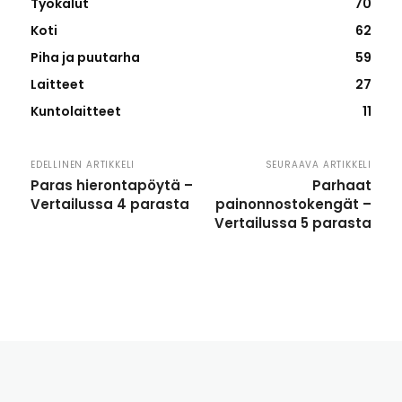
Työkalut
70
Koti
62
Piha ja puutarha
59
Laitteet
27
Kuntolaitteet
11
EDELLINEN ARTIKKELI
SEURAAVA ARTIKKELI
Paras hierontapöytä –
Parhaat
Vertailussa 4 parasta
painonnostokengät –
Vertailussa 5 parasta