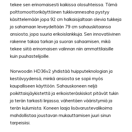
tekee sen erinomaisesti kaikissa olosuhteissa. Tämä
polttomoottorikäyttöinen tukkivannesaha pystyy
käsittelemään jopa 92 cm halkaisijaltaan olevia tukkeja
ja sahamaan leveydeltään 79 cm sahauskitaansa
ansiosta, jopa suuria erikoislankkuja. Sen innovatiivinen
rakenne takaa tarkan ja suoran sahaamisen, mikä
tekee siitä erinomaisen valinnan niin ammattilaisille
kuin puuhastelijoille.
Norwoodin HD36v2 yhdistää huipputeknologian ja
kestävyydensä, minkä ansiosta se sopii myös
kaupalliseen käyttöön. Sahauskoneen neljä
poikittaisjäykistettä ja erikoisteräskiskot pitävät tukin
ja terän tarkasti linjassa, vähentäen vääristymiä ja
terän kulumista. Koneen laaja lisävarustevalikoima
mahdollistaa joustavan mukauttamisen juuri sinun
tarpeisiisi.