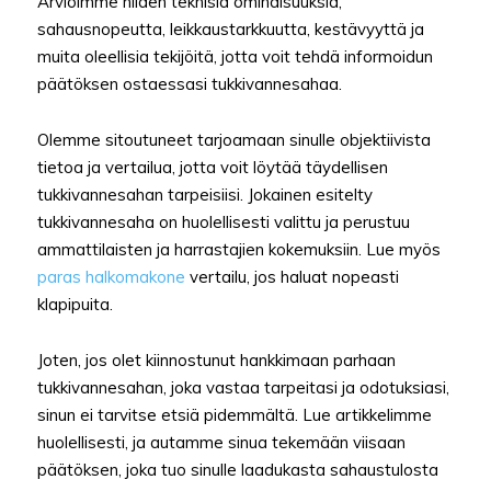
Arvioimme niiden teknisiä ominaisuuksia,
sahausnopeutta, leikkaustarkkuutta, kestävyyttä ja
muita oleellisia tekijöitä, jotta voit tehdä informoidun
päätöksen ostaessasi tukkivannesahaa.
Olemme sitoutuneet tarjoamaan sinulle objektiivista
tietoa ja vertailua, jotta voit löytää täydellisen
tukkivannesahan tarpeisiisi. Jokainen esitelty
tukkivannesaha on huolellisesti valittu ja perustuu
ammattilaisten ja harrastajien kokemuksiin. Lue myös
paras halkomakone
vertailu, jos haluat nopeasti
klapipuita.
Joten, jos olet kiinnostunut hankkimaan parhaan
tukkivannesahan, joka vastaa tarpeitasi ja odotuksiasi,
sinun ei tarvitse etsiä pidemmältä. Lue artikkelimme
huolellisesti, ja autamme sinua tekemään viisaan
päätöksen, joka tuo sinulle laadukasta sahaustulosta