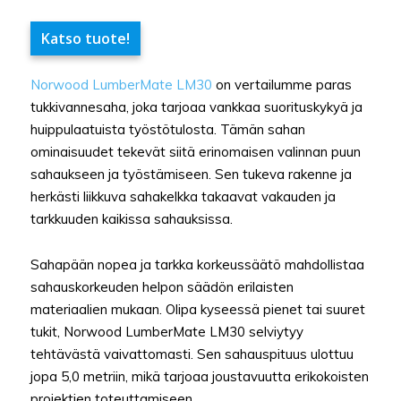
Katso tuote!
Norwood LumberMate LM30
on vertailumme paras
tukkivannesaha, joka tarjoaa vankkaa suorituskykyä ja
huippulaatuista työstötulosta. Tämän sahan
ominaisuudet tekevät siitä erinomaisen valinnan puun
sahaukseen ja työstämiseen. Sen tukeva rakenne ja
herkästi liikkuva sahakelkka takaavat vakauden ja
tarkkuuden kaikissa sahauksissa.
Sahapään nopea ja tarkka korkeussäätö mahdollistaa
sahauskorkeuden helpon säädön erilaisten
materiaalien mukaan. Olipa kyseessä pienet tai suuret
tukit, Norwood LumberMate LM30 selviytyy
tehtävästä vaivattomasti. Sen sahauspituus ulottuu
jopa 5,0 metriin, mikä tarjoaa joustavuutta erikokoisten
projektien toteuttamiseen.