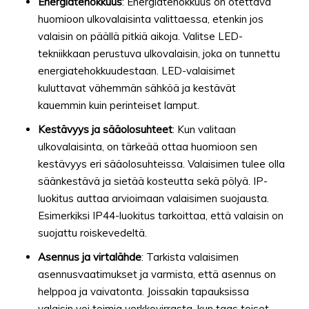
Energiatehokkuus
: Energiatehokkuus on otettava
huomioon ulkovalaisinta valittaessa, etenkin jos
valaisin on päällä pitkiä aikoja. Valitse LED-
tekniikkaan perustuva ulkovalaisin, joka on tunnettu
energiatehokkuudestaan. LED-valaisimet
kuluttavat vähemmän sähköä ja kestävät
kauemmin kuin perinteiset lamput.
Kestävyys ja sääolosuhteet
: Kun valitaan
ulkovalaisinta, on tärkeää ottaa huomioon sen
kestävyys eri sääolosuhteissa. Valaisimen tulee olla
säänkestävä ja sietää kosteutta sekä pölyä. IP-
luokitus auttaa arvioimaan valaisimen suojausta.
Esimerkiksi IP44-luokitus tarkoittaa, että valaisin on
suojattu roiskevedeltä.
Asennus ja virtalähde
: Tarkista valaisimen
asennusvaatimukset ja varmista, että asennus on
helppoa ja vaivatonta. Joissakin tapauksissa
valaisin voi toimia verkkovirrasta, kun taas toiset