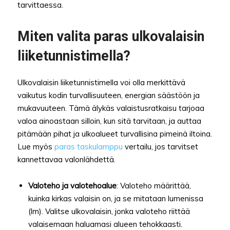
tarvittaessa.
Miten valita paras ulkovalaisin
liiketunnistimella?
Ulkovalaisin liiketunnistimella voi olla merkittävä
vaikutus kodin turvallisuuteen, energian säästöön ja
mukavuuteen. Tämä älykäs valaistusratkaisu tarjoaa
valoa ainoastaan silloin, kun sitä tarvitaan, ja auttaa
pitämään pihat ja ulkoalueet turvallisina pimeinä iltoina.
Lue myös
paras taskulamppu
vertailu, jos tarvitset
kannettavaa valonlähdettä.
Valoteho ja valotehoalue
: Valoteho määrittää,
kuinka kirkas valaisin on, ja se mitataan lumenissa
(lm). Valitse ulkovalaisin, jonka valoteho riittää
valaisemaan haluamasi alueen tehokkaasti.