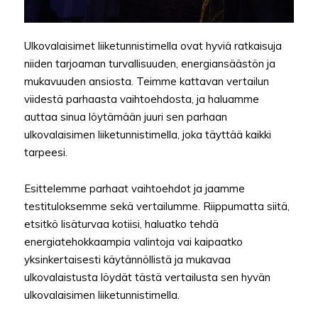
Ulkovalaisimet liiketunnistimella ovat hyviä ratkaisuja
niiden tarjoaman turvallisuuden, energiansäästön ja
mukavuuden ansiosta. Teimme kattavan vertailun
viidestä parhaasta vaihtoehdosta, ja haluamme
auttaa sinua löytämään juuri sen parhaan
ulkovalaisimen liiketunnistimella, joka täyttää kaikki
tarpeesi.
Esittelemme parhaat vaihtoehdot ja jaamme
testituloksemme sekä vertailumme. Riippumatta siitä,
etsitkö lisäturvaa kotiisi, haluatko tehdä
energiatehokkaampia valintoja vai kaipaatko
yksinkertaisesti käytännöllistä ja mukavaa
ulkovalaistusta löydät tästä vertailusta sen hyvän
ulkovalaisimen liiketunnistimella.