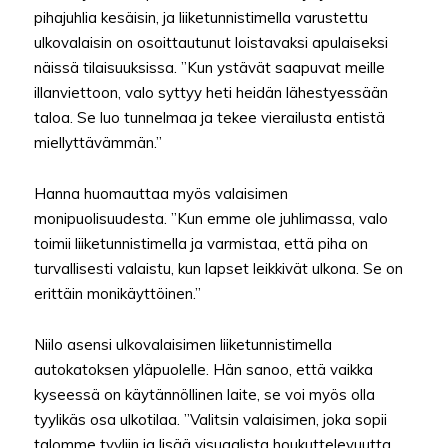
pihajuhlia kesäisin, ja liiketunnistimella varustettu
ulkovalaisin on osoittautunut loistavaksi apulaiseksi
näissä tilaisuuksissa. ”Kun ystävät saapuvat meille
illanviettoon, valo syttyy heti heidän lähestyessään
taloa. Se luo tunnelmaa ja tekee vierailusta entistä
miellyttävämmän.”
Hanna huomauttaa myös valaisimen
monipuolisuudesta. ”Kun emme ole juhlimassa, valo
toimii liiketunnistimella ja varmistaa, että piha on
turvallisesti valaistu, kun lapset leikkivät ulkona. Se on
erittäin monikäyttöinen.”
Niilo asensi ulkovalaisimen liiketunnistimella
autokatoksen yläpuolelle. Hän sanoo, että vaikka
kyseessä on käytännöllinen laite, se voi myös olla
tyylikäs osa ulkotilaa. ”Valitsin valaisimen, joka sopii
talomme tyyliin ja lisää visuaalista houkuttelevuutta.