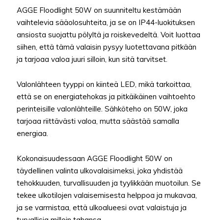
AGGE Floodlight 50W on suunniteltu kestämään
vaihtelevia sääolosuhteita, ja se on IP44-luokituksen
ansiosta suojattu pölyltä ja roiskevedeltä. Voit luottaa
siihen, että tämä valaisin pysyy luotettavana pitkään
ja tarjoaa valoa juuri silloin, kun sitä tarvitset.
Valonlähteen tyyppi on kiinteä LED, mikä tarkoittaa,
että se on energiatehokas ja pitkäikäinen vaihtoehto
perinteisille valonlähteille. Sähköteho on 50W, joka
tarjoaa riittävästi valoa, mutta säästää samalla
energiaa.
Kokonaisuudessaan AGGE Floodlight 50W on
täydellinen valinta ulkovalaisimeksi, joka yhdistää
tehokkuuden, turvallisuuden ja tyylikkään muotoilun. Se
tekee ulkotilojen valaisemisesta helppoa ja mukavaa,
ja se varmistaa, että ulkoalueesi ovat valaistuja ja
turvallisia milloin tahansa.