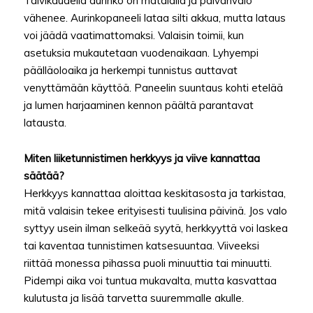
Talvikaudella aurinko on matalalla ja päivänvalo
vähenee. Aurinkopaneeli lataa silti akkua, mutta lataus
voi jäädä vaatimattomaksi. Valaisin toimii, kun
asetuksia mukautetaan vuodenaikaan. Lyhyempi
päälläoloaika ja herkempi tunnistus auttavat
venyttämään käyttöä. Paneelin suuntaus kohti etelää
ja lumen harjaaminen kennon päältä parantavat
latausta.
Miten liiketunnistimen herkkyys ja viive kannattaa
säätää?
Herkkyys kannattaa aloittaa keskitasosta ja tarkistaa,
mitä valaisin tekee erityisesti tuulisina päivinä. Jos valo
syttyy usein ilman selkeää syytä, herkkyyttä voi laskea
tai kaventaa tunnistimen katsesuuntaa. Viiveeksi
riittää monessa pihassa puoli minuuttia tai minuutti.
Pidempi aika voi tuntua mukavalta, mutta kasvattaa
kulutusta ja lisää tarvetta suuremmalle akulle.