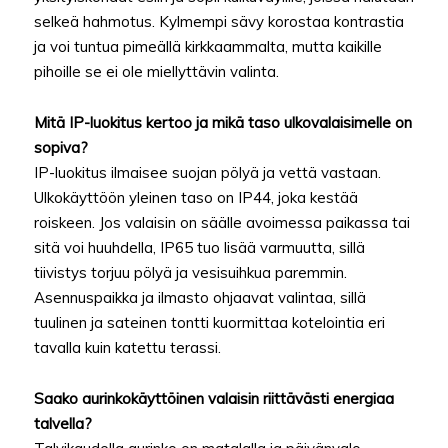
selkeä hahmotus. Kylmempi sävy korostaa kontrastia
ja voi tuntua pimeällä kirkkaammalta, mutta kaikille
pihoille se ei ole miellyttävin valinta.
Mitä IP-luokitus kertoo ja mikä taso ulkovalaisimelle on
sopiva?
IP-luokitus ilmaisee suojan pölyä ja vettä vastaan.
Ulkokäyttöön yleinen taso on IP44, joka kestää
roiskeen. Jos valaisin on säälle avoimessa paikassa tai
sitä voi huuhdella, IP65 tuo lisää varmuutta, sillä
tiivistys torjuu pölyä ja vesisuihkua paremmin.
Asennuspaikka ja ilmasto ohjaavat valintaa, sillä
tuulinen ja sateinen tontti kuormittaa kotelointia eri
tavalla kuin katettu terassi.
Saako aurinkokäyttöinen valaisin riittävästi energiaa
talvella?