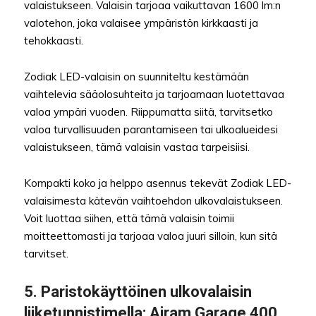
valaistukseen. Valaisin tarjoaa vaikuttavan 1600 lm:n
valotehon, joka valaisee ympäristön kirkkaasti ja
tehokkaasti.
Zodiak LED-valaisin on suunniteltu kestämään
vaihtelevia sääolosuhteita ja tarjoamaan luotettavaa
valoa ympäri vuoden. Riippumatta siitä, tarvitsetko
valoa turvallisuuden parantamiseen tai ulkoalueidesi
valaistukseen, tämä valaisin vastaa tarpeisiisi.
Kompakti koko ja helppo asennus tekevät Zodiak LED-
valaisimesta kätevän vaihtoehdon ulkovalaistukseen.
Voit luottaa siihen, että tämä valaisin toimii
moitteettomasti ja tarjoaa valoa juuri silloin, kun sitä
tarvitset.
5.
Paristokäyttöinen ulkovalaisin
liiketunnistimella
: Airam Garage 400