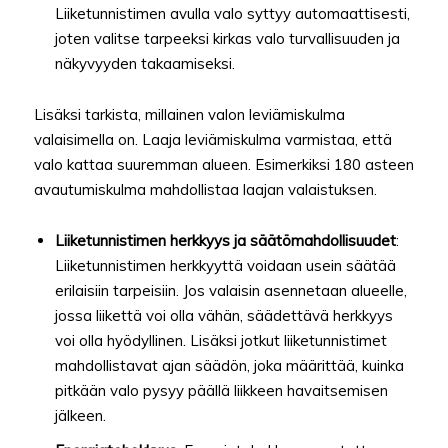
Liiketunnistimen avulla valo syttyy automaattisesti,
joten valitse tarpeeksi kirkas valo turvallisuuden ja
näkyvyyden takaamiseksi.
Lisäksi tarkista, millainen valon leviämiskulma
valaisimella on. Laaja leviämiskulma varmistaa, että
valo kattaa suuremman alueen. Esimerkiksi 180 asteen
avautumiskulma mahdollistaa laajan valaistuksen.
Liiketunnistimen herkkyys ja säätömahdollisuudet
:
Liiketunnistimen herkkyyttä voidaan usein säätää
erilaisiin tarpeisiin. Jos valaisin asennetaan alueelle,
jossa liikettä voi olla vähän, säädettävä herkkyys
voi olla hyödyllinen. Lisäksi jotkut liiketunnistimet
mahdollistavat ajan säädön, joka määrittää, kuinka
pitkään valo pysyy päällä liikkeen havaitsemisen
jälkeen.