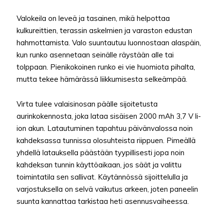
Valokeila on leveä ja tasainen, mikä helpottaa
kulkureittien, terassin askelmien ja varaston edustan
hahmottamista. Valo suuntautuu luonnostaan alaspäin,
kun runko asennetaan seinälle räystään alle tai
tolppaan. Pienikokoinen runko ei vie huomiota pihalta,
mutta tekee hämärässä liikkumisesta selkeämpää.
Virta tulee valaisinosan päälle sijoitetusta
aurinkokennosta, joka lataa sisäisen 2000 mAh 3,7 V li-
ion akun. Latautuminen tapahtuu päivänvalossa noin
kahdeksassa tunnissa olosuhteista riippuen. Pimeällä
yhdellä latauksella päästään tyypillisesti jopa noin
kahdeksan tunnin käyttöaikaan, jos säät ja valittu
toimintatila sen sallivat. Käytännössä sijoittelulla ja
varjostuksella on selvä vaikutus arkeen, joten paneelin
suunta kannattaa tarkistaa heti asennusvaiheessa.