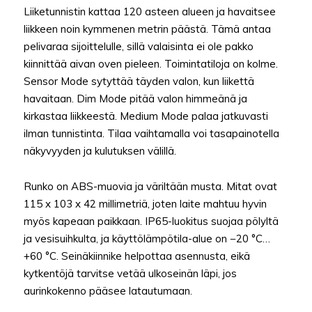
Liiketunnistin kattaa 120 asteen alueen ja havaitsee
liikkeen noin kymmenen metrin päästä. Tämä antaa
pelivaraa sijoittelulle, sillä valaisinta ei ole pakko
kiinnittää aivan oven pieleen. Toimintatiloja on kolme.
Sensor Mode sytyttää täyden valon, kun liikettä
havaitaan. Dim Mode pitää valon himmeänä ja
kirkastaa liikkeestä. Medium Mode palaa jatkuvasti
ilman tunnistinta. Tilaa vaihtamalla voi tasapainotella
näkyvyyden ja kulutuksen välillä.
Runko on ABS-muovia ja väriltään musta. Mitat ovat
115 x 103 x 42 millimetriä, joten laite mahtuu hyvin
myös kapeaan paikkaan. IP65-luokitus suojaa pölyltä
ja vesisuihkulta, ja käyttölämpötila-alue on −20 °C…
+60 °C. Seinäkiinnike helpottaa asennusta, eikä
kytkentöjä tarvitse vetää ulkoseinän läpi, jos
aurinkokenno pääsee latautumaan.