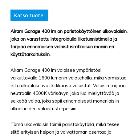
Katso tuote!
Airam Garage 400 lm on paristokäyttöinen ulkovalaisin,
joka on varustettu integroidulla liiketunnistimella ja
tarjoaa erinomaisen valaistusratkaisun moniin eri
käyttötarkoituksiin.
Airam Garage 400 lm valaisee ympäristösi
vaikuttavalla 1600 lumenin valoteholla, mikä varmistaa,
että ulkotilasi ovat kirkkaasti valaistut. Valaisin tarjoaa
neutraalin 4500K värisävyn, joka luo miellyttävää ja
selkeää valoa, joka sopii erinomaisesti monenlaisiin
ulkoalueiden valaistustarpeisiin.
Tämä ulkovalaisin toimii paristokäytöllä, mikä tekee
siitä erityisen helpon ja vaivattoman asentaa ja