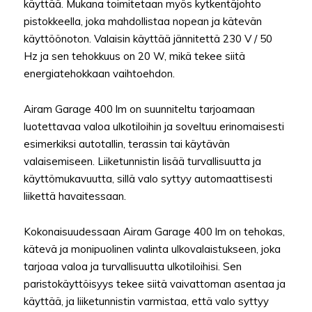
käyttää. Mukana toimitetaan myös kytkentäjohto
pistokkeella, joka mahdollistaa nopean ja kätevän
käyttöönoton. Valaisin käyttää jännitettä 230 V / 50
Hz ja sen tehokkuus on 20 W, mikä tekee siitä
energiatehokkaan vaihtoehdon.
Airam Garage 400 lm on suunniteltu tarjoamaan
luotettavaa valoa ulkotiloihin ja soveltuu erinomaisesti
esimerkiksi autotallin, terassin tai käytävän
valaisemiseen. Liiketunnistin lisää turvallisuutta ja
käyttömukavuutta, sillä valo syttyy automaattisesti
liikettä havaitessaan.
Kokonaisuudessaan Airam Garage 400 lm on tehokas,
kätevä ja monipuolinen valinta ulkovalaistukseen, joka
tarjoaa valoa ja turvallisuutta ulkotiloihisi. Sen
paristokäyttöisyys tekee siitä vaivattoman asentaa ja
käyttää, ja liiketunnistin varmistaa, että valo syttyy