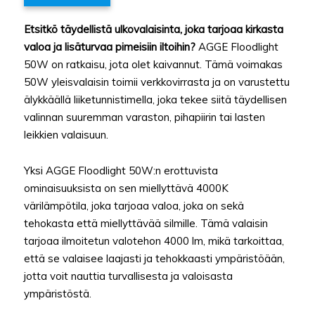
Etsitkö täydellistä ulkovalaisinta, joka tarjoaa kirkasta
valoa ja lisäturvaa pimeisiin iltoihin?
AGGE Floodlight
50W on ratkaisu, jota olet kaivannut. Tämä voimakas
50W yleisvalaisin toimii verkkovirrasta ja on varustettu
älykkäällä liiketunnistimella, joka tekee siitä täydellisen
valinnan suuremman varaston, pihapiirin tai lasten
leikkien valaisuun.
Yksi AGGE Floodlight 50W:n erottuvista
ominaisuuksista on sen miellyttävä 4000K
värilämpötila, joka tarjoaa valoa, joka on sekä
tehokasta että miellyttävää silmille. Tämä valaisin
tarjoaa ilmoitetun valotehon 4000 lm, mikä tarkoittaa,
että se valaisee laajasti ja tehokkaasti ympäristöään,
jotta voit nauttia turvallisesta ja valoisasta
ympäristöstä.