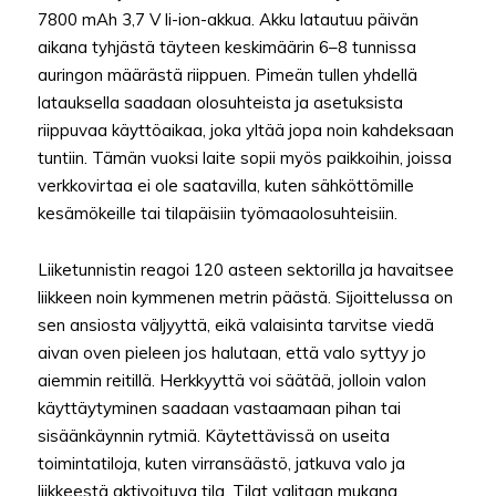
7800 mAh 3,7 V li-ion-akkua. Akku latautuu päivän
aikana tyhjästä täyteen keskimäärin 6–8 tunnissa
auringon määrästä riippuen. Pimeän tullen yhdellä
latauksella saadaan olosuhteista ja asetuksista
riippuvaa käyttöaikaa, joka yltää jopa noin kahdeksaan
tuntiin. Tämän vuoksi laite sopii myös paikkoihin, joissa
verkkovirtaa ei ole saatavilla, kuten sähköttömille
kesämökeille tai tilapäisiin työmaaolosuhteisiin.
Liiketunnistin reagoi 120 asteen sektorilla ja havaitsee
liikkeen noin kymmenen metrin päästä. Sijoittelussa on
sen ansiosta väljyyttä, eikä valaisinta tarvitse viedä
aivan oven pieleen jos halutaan, että valo syttyy jo
aiemmin reitillä. Herkkyyttä voi säätää, jolloin valon
käyttäytyminen saadaan vastaamaan pihan tai
sisäänkäynnin rytmiä. Käytettävissä on useita
toimintatiloja, kuten virransäästö, jatkuva valo ja
liikkeestä aktivoituva tila. Tilat valitaan mukana