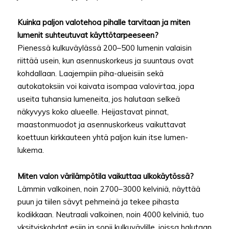
Kuinka paljon valotehoa pihalle tarvitaan ja miten
lumenit suhteutuvat käyttötarpeeseen?
Pienessä kulkuväylässä 200–500 lumenin valaisin
riittää usein, kun asennuskorkeus ja suuntaus ovat
kohdallaan. Laajempiin piha-alueisiin sekä
autokatoksiin voi kaivata isompaa valovirtaa, jopa
useita tuhansia lumeneita, jos halutaan selkeä
näkyvyys koko alueelle. Heijastavat pinnat,
maastonmuodot ja asennuskorkeus vaikuttavat
koettuun kirkkauteen yhtä paljon kuin itse lumen-
lukema.
Miten valon värilämpötila vaikuttaa ulkokäytössä?
Lämmin valkoinen, noin 2700–3000 kelviniä, näyttää
puun ja tiilen sävyt pehmeinä ja tekee pihasta
kodikkaan. Neutraali valkoinen, noin 4000 kelviniä, tuo
yksityiskohdat esiin ja sopii kulkuväylille, joissa halutaan