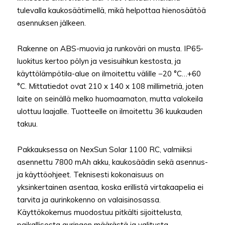
tulevalla kaukosäätimellä, mikä helpottaa hienosäätöä
asennuksen jälkeen.
Rakenne on ABS-muovia ja runkoväri on musta. IP65-
luokitus kertoo pölyn ja vesisuihkun kestosta, ja
käyttölämpötila-alue on ilmoitettu välille −20 °C…+60
°C. Mittatiedot ovat 210 x 140 x 108 millimetriä, joten
laite on seinällä melko huomaamaton, mutta valokeila
ulottuu laajalle. Tuotteelle on ilmoitettu 36 kuukauden
takuu.
Pakkauksessa on NexSun Solar 1100 RC, valmiiksi
asennettu 7800 mAh akku, kaukosäädin sekä asennus-
ja käyttöohjeet. Teknisesti kokonaisuus on
yksinkertainen asentaa, koska erillistä virtakaapelia ei
tarvita ja aurinkokenno on valaisinosassa.
Käyttökokemus muodostuu pitkälti sijoittelusta,
paikallisesta auringon määrästä ja valitusta