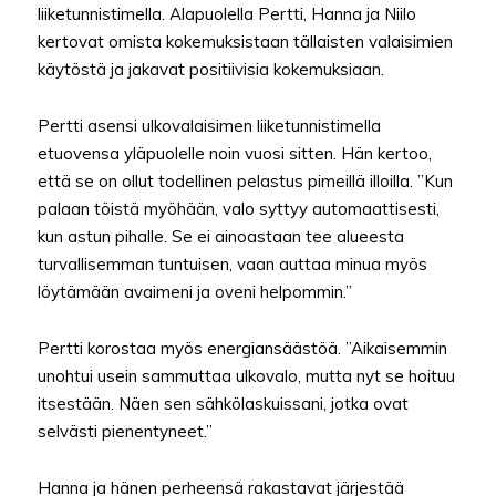
liiketunnistimella. Alapuolella Pertti, Hanna ja Niilo
kertovat omista kokemuksistaan tällaisten valaisimien
käytöstä ja jakavat positiivisia kokemuksiaan.
Pertti asensi ulkovalaisimen liiketunnistimella
etuovensa yläpuolelle noin vuosi sitten. Hän kertoo,
että se on ollut todellinen pelastus pimeillä illoilla. ”Kun
palaan töistä myöhään, valo syttyy automaattisesti,
kun astun pihalle. Se ei ainoastaan tee alueesta
turvallisemman tuntuisen, vaan auttaa minua myös
löytämään avaimeni ja oveni helpommin.”
Pertti korostaa myös energiansäästöä. ”Aikaisemmin
unohtui usein sammuttaa ulkovalo, mutta nyt se hoituu
itsestään. Näen sen sähkölaskuissani, jotka ovat
selvästi pienentyneet.”
Hanna ja hänen perheensä rakastavat järjestää