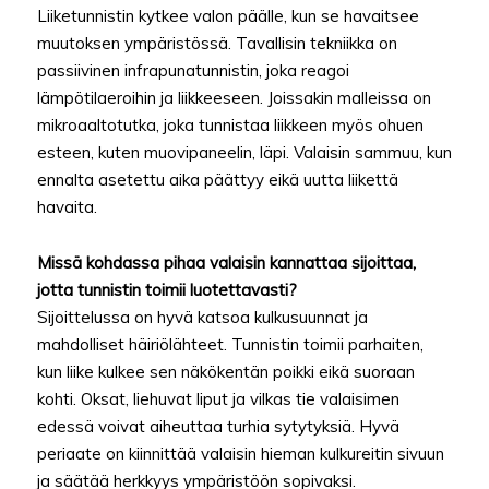
Liiketunnistin kytkee valon päälle, kun se havaitsee
muutoksen ympäristössä. Tavallisin tekniikka on
passiivinen infrapunatunnistin, joka reagoi
lämpötilaeroihin ja liikkeeseen. Joissakin malleissa on
mikroaaltotutka, joka tunnistaa liikkeen myös ohuen
esteen, kuten muovipaneelin, läpi. Valaisin sammuu, kun
ennalta asetettu aika päättyy eikä uutta liikettä
havaita.
Missä kohdassa pihaa valaisin kannattaa sijoittaa,
jotta tunnistin toimii luotettavasti?
Sijoittelussa on hyvä katsoa kulkusuunnat ja
mahdolliset häiriölähteet. Tunnistin toimii parhaiten,
kun liike kulkee sen näkökentän poikki eikä suoraan
kohti. Oksat, liehuvat liput ja vilkas tie valaisimen
edessä voivat aiheuttaa turhia sytytyksiä. Hyvä
periaate on kiinnittää valaisin hieman kulkureitin sivuun
ja säätää herkkyys ympäristöön sopivaksi.