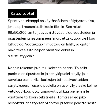
Katso tuote!
Sprint vaatekaappi on käytännöllinen säilytysratkaisu,
joka sopii monenlaisiin kodin tiloihin. Sen mitat
99x50x200 cm tarjoavat riittävästi tilaa vaatteiden ja
asusteiden järjestämiseen ilman, että kaappi vie liikaa
lattiatilaa. Vaatekaapin muotoilu on hillitty ja ajaton,
mikä tekee siitä helpon yhdistää erilaisiin
sisustustyyleihin.
Kaapin rakenne jakautuu kahteen osaan. Toisella
puolella on ripustustila ja sen yläpuolella hylly, joka
soveltuu esimerkiksi laukkujen tai kausivaatteiden
säilytykseen. Toisella puolella on avohyllyjä sekä kolme
vetolaatikkoa, jotka tarjoavat paikkaa pienemmille
vaatteille tai kodin tekstiileille. Tämä selkeä jako
helpottaa järjestyksen ylläpitoa ja tekee päivittäisestä