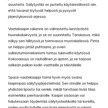
asusteita. Säilytystila on jaoteltu käytännöllisesti niin,
että tavarat löytyvät helposti ja pysyvät
järjestyksessä arjessa.
Vaatekaapin rakenne on valmistettu kestävästä
huonekalulevystä, ja se on suunniteltu Tanskassa, mikä
näkyy sen hillityssä ja toimivassa muotokielessä. Pinta
on helppo pitää puhtaana, ja ovien
sulkeutumismekanismi tuntuu tukevalta käytössä.
Kokonaisuus on rauhallinen ja ajaton, ja se tarjoaa
selkeän paikan kodin vaatteille ja tekstiileille.
Space-vaatekaappi toimii hyvin myös osana
laajempaa säilytysjärjestelmää. Sen rinnalle on helppo
yhdistää lipasto tai senkki, mikäli tarvitaan lisää tilaa
esimerkiksi pientavaroille. Kaapin sisäosan voi
halutessaan täydentää säilytyslaatikoilla tai koreilla,
joiden avulla hyllyille saa lisää järjestystä ja rytmiä.