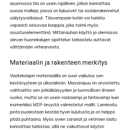
asunnossa tila on usein rajallinen, jolloin kannattaa
suosia malleja, joissa on liukuovet tai sisäänrakennetut
säilytysratkaisut. Tilavampaan kotiin voi harkita
vapaasti seisovaa kaappia, joka toimii myös
sisustuselementtinä. Mittanauhan käyttö ja olemassa
olevan huonekalujen sijoittelun tarkastelu auttavat
välttämään virhearvioita.
Materiaalin ja rakenteen merkitys
Vaatekaapin materiaalilla on suuri vaikutus sen
kestävyyteen ja ulkonäköön. Massiivipuu on arvostettu
vaihtoehto sen pitkäikäisyyden ja luonnollisen ilmeen
vuoksi, mutta se on usein raskaampi ja hintavampi kuin
esimerkiksi MDF-levystä valmistetut mallit. Laminoitu
pinta puolestaan kestää hyvin kulutusta ja on helppo
pitää puhtaana. Myös ovien saranat ja vetimien laatu
kannattaa tarkistaa, sillä ne vaikuttavat käytön