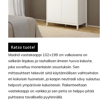
Katso tuote!
Madrid vaatekaappi 102×199 cm valkoisena on
selkeän linjakas ja rauhallisen ilmeen tuova kaluste,
joka soveltuu monenlaisiin sisustuksiin. Sen
mittasuhteet tekevät siitä käytännöllisen vaihtoehdon
eri kokoisiin huoneisiin, ja kaapin neutraali sävy sulautuu
helposti ympäröiviin kalusteisiin. Rakenteeltaan
vaatekaappi on vankka ja sen pinta on helppo pitää
puhtaana tavallisella pyyhinnällä.