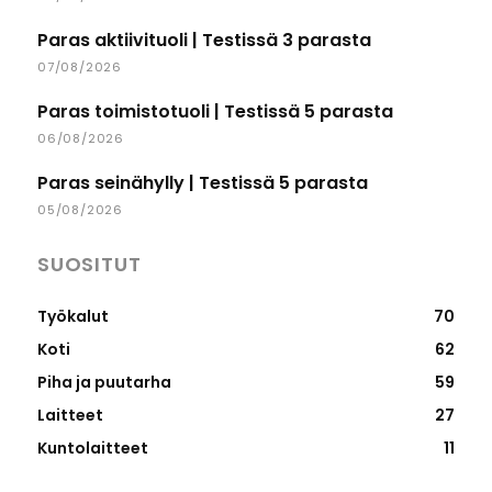
Paras aktiivituoli | Testissä 3 parasta
07/08/2026
Paras toimistotuoli | Testissä 5 parasta
06/08/2026
Paras seinähylly | Testissä 5 parasta
05/08/2026
SUOSITUT
Työkalut
70
Koti
62
Piha ja puutarha
59
Laitteet
27
Kuntolaitteet
11