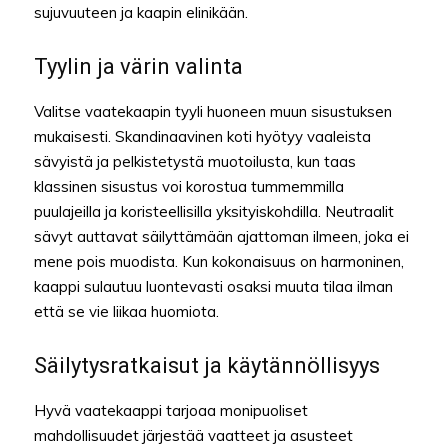
sujuvuuteen ja kaapin elinikään.
Tyylin ja värin valinta
Valitse vaatekaapin tyyli huoneen muun sisustuksen
mukaisesti. Skandinaavinen koti hyötyy vaaleista
sävyistä ja pelkistetystä muotoilusta, kun taas
klassinen sisustus voi korostua tummemmilla
puulajeilla ja koristeellisilla yksityiskohdilla. Neutraalit
sävyt auttavat säilyttämään ajattoman ilmeen, joka ei
mene pois muodista. Kun kokonaisuus on harmoninen,
kaappi sulautuu luontevasti osaksi muuta tilaa ilman
että se vie liikaa huomiota.
Säilytysratkaisut ja käytännöllisyys
Hyvä vaatekaappi tarjoaa monipuoliset
mahdollisuudet järjestää vaatteet ja asusteet