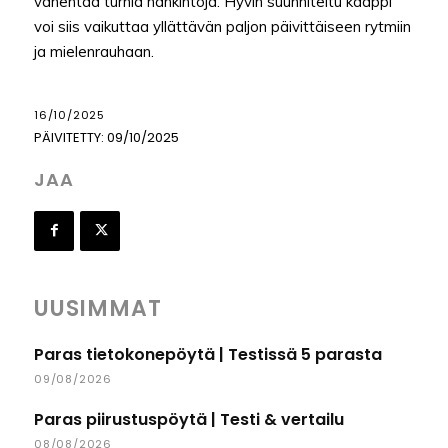
vähentää turhia hankintoja. Hyvin suunniteltu kaappi
voi siis vaikuttaa yllättävän paljon päivittäiseen rytmiin
ja mielenrauhaan.
16/10/2025
PÄIVITETTY:
09/10/2025
JAA
UUSIMMAT
Paras tietokonepöytä | Testissä 5 parasta
09/08/2026
Paras piirustuspöytä | Testi & vertailu
08/08/2026