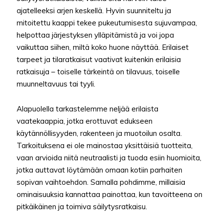
ajatelleeksi arjen keskellä. Hyvin suunniteltu ja
mitoitettu kaappi tekee pukeutumisesta sujuvampaa,
helpottaa järjestyksen ylläpitämistä ja voi jopa
vaikuttaa siihen, miltä koko huone näyttää. Erilaiset
tarpeet ja tilaratkaisut vaativat kuitenkin erilaisia
ratkaisuja – toiselle tärkeintä on tilavuus, toiselle
muunneltavuus tai tyyli.
Alapuolella tarkastelemme neljää erilaista
vaatekaappia, jotka erottuvat edukseen
käytännöllisyyden, rakenteen ja muotoilun osalta.
Tarkoituksena ei ole mainostaa yksittäisiä tuotteita,
vaan arvioida niitä neutraalisti ja tuoda esiin huomioita,
jotka auttavat löytämään omaan kotiin parhaiten
sopivan vaihtoehdon. Samalla pohdimme, millaisia
ominaisuuksia kannattaa painottaa, kun tavoitteena on
pitkäikäinen ja toimiva säilytysratkaisu.