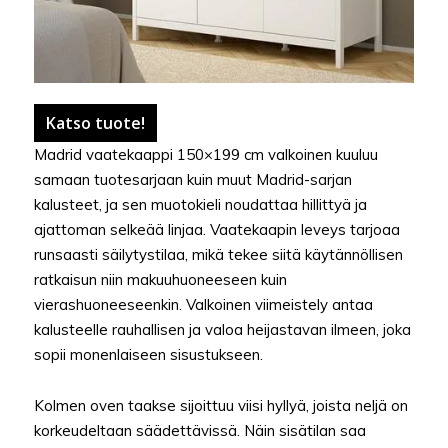
Katso tuote!
Madrid vaatekaappi 150×199 cm valkoinen kuuluu
samaan tuotesarjaan kuin muut Madrid-sarjan
kalusteet, ja sen muotokieli noudattaa hillittyä ja
ajattoman selkeää linjaa. Vaatekaapin leveys tarjoaa
runsaasti säilytystilaa, mikä tekee siitä käytännöllisen
ratkaisun niin makuuhuoneeseen kuin
vierashuoneeseenkin. Valkoinen viimeistely antaa
kalusteelle rauhallisen ja valoa heijastavan ilmeen, joka
sopii monenlaiseen sisustukseen.
Kolmen oven taakse sijoittuu viisi hyllyä, joista neljä on
korkeudeltaan säädettävissä. Näin sisätilan saa