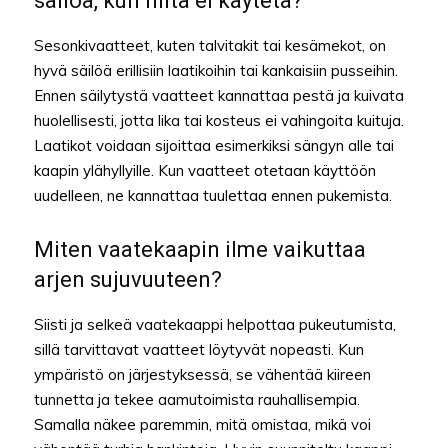
säilöä, kun niitä ei käytetä?
Sesonkivaatteet, kuten talvitakit tai kesämekot, on
hyvä säilöä erillisiin laatikoihin tai kankaisiin pusseihin.
Ennen säilytystä vaatteet kannattaa pestä ja kuivata
huolellisesti, jotta lika tai kosteus ei vahingoita kuituja.
Laatikot voidaan sijoittaa esimerkiksi sängyn alle tai
kaapin ylähyllyille. Kun vaatteet otetaan käyttöön
uudelleen, ne kannattaa tuulettaa ennen pukemista.
Miten vaatekaapin ilme vaikuttaa
arjen sujuvuuteen?
Siisti ja selkeä vaatekaappi helpottaa pukeutumista,
sillä tarvittavat vaatteet löytyvät nopeasti. Kun
ympäristö on järjestyksessä, se vähentää kiireen
tunnetta ja tekee aamutoimista rauhallisempia.
Samalla näkee paremmin, mitä omistaa, mikä voi