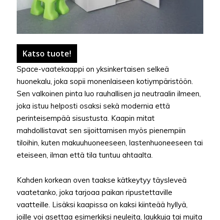
Katso tuote!
Space-vaatekaappi on yksinkertaisen selkeä
huonekalu, joka sopii monenlaiseen kotiympäristöön.
Sen valkoinen pinta luo rauhallisen ja neutraalin ilmeen,
joka istuu helposti osaksi sekä modernia että
perinteisempää sisustusta. Kaapin mitat
mahdollistavat sen sijoittamisen myös pienempiin
tiloihin, kuten makuuhuoneeseen, lastenhuoneeseen tai
eteiseen, ilman että tila tuntuu ahtaalta.
Kahden korkean oven taakse kätkeytyy täysleveä
vaatetanko, joka tarjoaa paikan ripustettaville
vaatteille. Lisäksi kaapissa on kaksi kiinteää hyllyä,
joille voi asettaa esimerkiksi neuleita, laukkuja tai muita