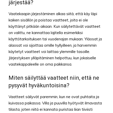
järjestää?
Vaatekaapin järjestäminen alkaa siitä, että käy läpi
kaiken sisällön ja poistaa vaatteet, joita ei ole
käyttänyt pitkään aikaan. Kun säilytettävät vaatteet
on valittu, ne kannattaa lajitella esimerkiksi
käyttötarkoituksen tai vuodenajan mukaan. Yläosat ja
alaosat voi sijoittaa omille hyllyilleen, ja harvemmin
käytetyt vaatteet voi laittaa ylemmille tasoille.
Järjestyksen ylläpitäminen helpottuu, kun jokaiselle
vaatekappaleelle on oma paikkansa.
Miten säilyttää vaatteet niin, että ne
pysyvät hyväkuntoisina?
Vaatteet säilyvät paremmin, kun ne ovat puhtaita ja
kuivassa paikassa. Villa ja puuvilla hyötyvät ilmavasta
tilasta, joten niitä ei kannata puristaa liian tiiviisti