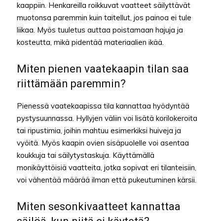
kaappiin. Henkareilla roikkuvat vaatteet säilyttävät
muotonsa paremmin kuin taitellut, jos painoa ei tule
liikaa. Myös tuuletus auttaa poistamaan hajuja ja
kosteutta, mikä pidentää materiaalien ikää.
Miten pienen vaatekaapin tilan saa
riittämään paremmin?
Pienessä vaatekaapissa tila kannattaa hyödyntää
pystysuunnassa. Hyllyjen väliin voi lisätä korilokeroita
tai ripustimia, joihin mahtuu esimerkiksi huiveja ja
vyöitä. Myös kaapin ovien sisäpuolelle voi asentaa
koukkuja tai säilytystaskuja. Käyttämällä
monikäyttöisiä vaatteita, jotka sopivat eri tilanteisiin,
voi vähentää määrää ilman että pukeutuminen kärsii.
Miten sesonkivaatteet kannattaa