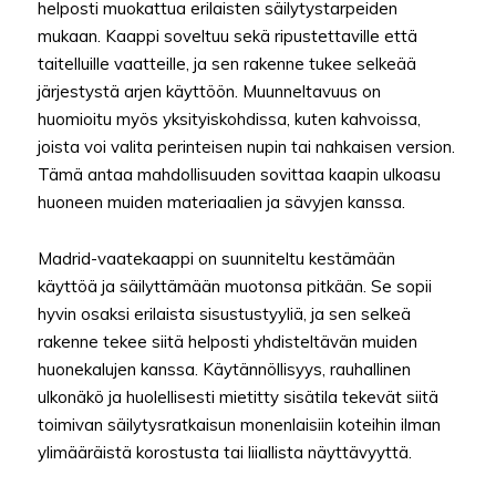
helposti muokattua erilaisten säilytystarpeiden
mukaan. Kaappi soveltuu sekä ripustettaville että
taitelluille vaatteille, ja sen rakenne tukee selkeää
järjestystä arjen käyttöön. Muunneltavuus on
huomioitu myös yksityiskohdissa, kuten kahvoissa,
joista voi valita perinteisen nupin tai nahkaisen version.
Tämä antaa mahdollisuuden sovittaa kaapin ulkoasu
huoneen muiden materiaalien ja sävyjen kanssa.
Madrid-vaatekaappi on suunniteltu kestämään
käyttöä ja säilyttämään muotonsa pitkään. Se sopii
hyvin osaksi erilaista sisustustyyliä, ja sen selkeä
rakenne tekee siitä helposti yhdisteltävän muiden
huonekalujen kanssa. Käytännöllisyys, rauhallinen
ulkonäkö ja huolellisesti mietitty sisätila tekevät siitä
toimivan säilytysratkaisun monenlaisiin koteihin ilman
ylimääräistä korostusta tai liiallista näyttävyyttä.