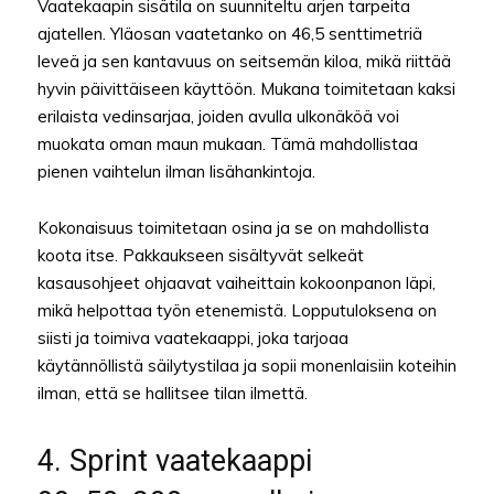
Vaatekaapin sisätila on suunniteltu arjen tarpeita
ajatellen. Yläosan vaatetanko on 46,5 senttimetriä
leveä ja sen kantavuus on seitsemän kiloa, mikä riittää
hyvin päivittäiseen käyttöön. Mukana toimitetaan kaksi
erilaista vedinsarjaa, joiden avulla ulkonäköä voi
muokata oman maun mukaan. Tämä mahdollistaa
pienen vaihtelun ilman lisähankintoja.
Kokonaisuus toimitetaan osina ja se on mahdollista
koota itse. Pakkaukseen sisältyvät selkeät
kasausohjeet ohjaavat vaiheittain kokoonpanon läpi,
mikä helpottaa työn etenemistä. Lopputuloksena on
siisti ja toimiva vaatekaappi, joka tarjoaa
käytännöllistä säilytystilaa ja sopii monenlaisiin koteihin
ilman, että se hallitsee tilan ilmettä.
4. Sprint vaatekaappi