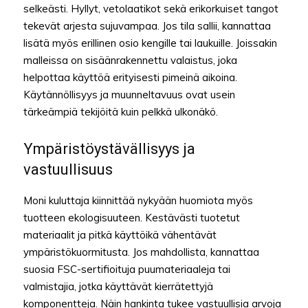
selkeästi. Hyllyt, vetolaatikot sekä erikorkuiset tangot
tekevät arjesta sujuvampaa. Jos tila sallii, kannattaa
lisätä myös erillinen osio kengille tai laukuille. Joissakin
malleissa on sisäänrakennettu valaistus, joka
helpottaa käyttöä erityisesti pimeinä aikoina.
Käytännöllisyys ja muunneltavuus ovat usein
tärkeämpiä tekijöitä kuin pelkkä ulkonäkö.
Ympäristöystävällisyys ja
vastuullisuus
Moni kuluttaja kiinnittää nykyään huomiota myös
tuotteen ekologisuuteen. Kestävästi tuotetut
materiaalit ja pitkä käyttöikä vähentävät
ympäristökuormitusta. Jos mahdollista, kannattaa
suosia FSC-sertifioituja puumateriaaleja tai
valmistajia, jotka käyttävät kierrätettyjä
komponentteja. Näin hankinta tukee vastuullisia arvoja