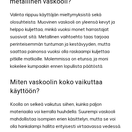
metallinen vaskooli?
Valinta riippuu käyttäjän mieltymyksistä sekä
olosuhteista. Muovinen vaskooli on yleensä kevyt ja
helppo kuljettaa, minkä vuoksi monet harrastajat
suosivat sitä. Metallinen vaihtoehto taas tarjoaa
perinteisemmän tuntuman ja kestävyyden, mutta
saattaa painonsa vuoksi olla raskaampi kuljettaa
pitkille matkoille. Molemmissa on etunsa, ja moni
kokeilee kumpaakin ennen lopullista päätöstä.
Miten vaskoolin koko vaikuttaa
käyttöön?
Koolla on selkeä vaikutus siihen, kuinka paljon
materiaalia voi kerralla huuhdella. Suurempi vaskooli
mahdollistaa isompien erien käsittelyn, mutta se voi
olla hankalampi hallita erityisesti virtaavassa vedessä.