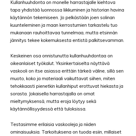
Kullanhuuhdonta on monelle harrastajalle kiehtova
tapa yhdistää luonnossa liikkuminen ja historian havina
käytännön tekemiseen. Jo pelkästään joen solinan
kuunteleminen ja maan kerrostumien tarkastelu tuo
mukanaan rauhoittavaa tunnelmaa, mutta etsinnän
jännitys tekee kokemuksesta entistä palkitsevamman.
Keskeinen osa onnistunutta kullanhuuhdontaa on
oikeanlaiset työkalut. Yksinkertaiselta näyttävä
vaskooli on itse asiassa erittäin tärkeä väline, sillä sen
muoto, koko ja materiaali vaikuttavat siihen, miten
tehokkaasti pienetkin kullanhiput erottuvat hiekasta ja
sorasta. Jokaisella harrastajalla on omat
mieltymyksensä, mutta eroja löytyy sekä
käytännöllisyydessä että tuloksissa.
Testasimme erilaisia vaskooleja ja niiden
ominaisuuksia. Tarkoituksena on tuoda esiin, millaiset