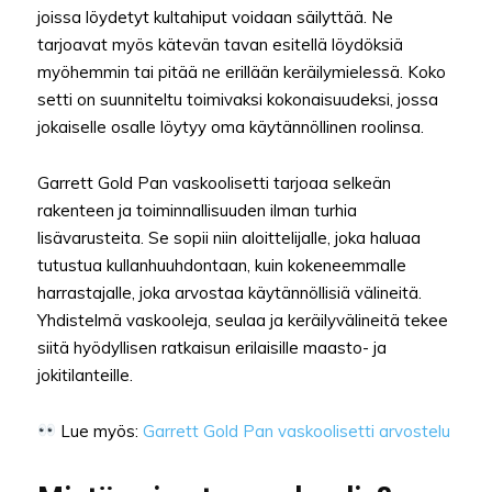
joissa löydetyt kultahiput voidaan säilyttää. Ne
tarjoavat myös kätevän tavan esitellä löydöksiä
myöhemmin tai pitää ne erillään keräilymielessä. Koko
setti on suunniteltu toimivaksi kokonaisuudeksi, jossa
jokaiselle osalle löytyy oma käytännöllinen roolinsa.
Garrett Gold Pan vaskoolisetti tarjoaa selkeän
rakenteen ja toiminnallisuuden ilman turhia
lisävarusteita. Se sopii niin aloittelijalle, joka haluaa
tutustua kullanhuuhdontaan, kuin kokeneemmalle
harrastajalle, joka arvostaa käytännöllisiä välineitä.
Yhdistelmä vaskooleja, seulaa ja keräilyvälineitä tekee
siitä hyödyllisen ratkaisun erilaisille maasto- ja
jokitilanteille.
Lue myös:
Garrett Gold Pan vaskoolisetti arvostelu