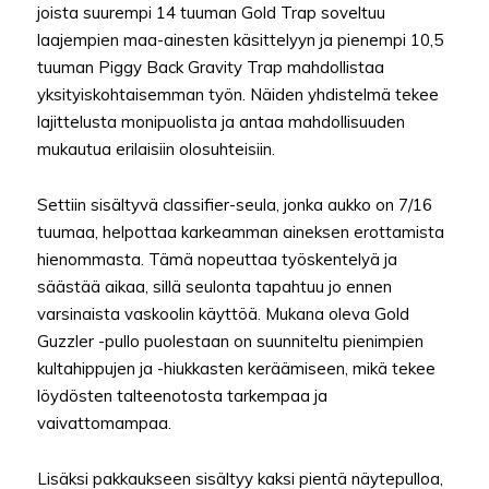
joista suurempi 14 tuuman Gold Trap soveltuu
laajempien maa-ainesten käsittelyyn ja pienempi 10,5
tuuman Piggy Back Gravity Trap mahdollistaa
yksityiskohtaisemman työn. Näiden yhdistelmä tekee
lajittelusta monipuolista ja antaa mahdollisuuden
mukautua erilaisiin olosuhteisiin.
Settiin sisältyvä classifier-seula, jonka aukko on 7/16
tuumaa, helpottaa karkeamman aineksen erottamista
hienommasta. Tämä nopeuttaa työskentelyä ja
säästää aikaa, sillä seulonta tapahtuu jo ennen
varsinaista vaskoolin käyttöä. Mukana oleva Gold
Guzzler -pullo puolestaan on suunniteltu pienimpien
kultahippujen ja -hiukkasten keräämiseen, mikä tekee
löydösten talteenotosta tarkempaa ja
vaivattomampaa.
Lisäksi pakkaukseen sisältyy kaksi pientä näytepulloa,