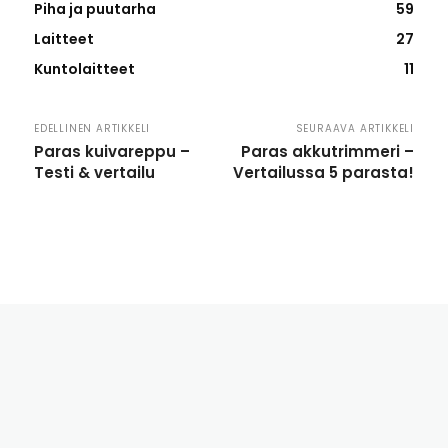
Piha ja puutarha
59
Laitteet
27
Kuntolaitteet
11
EDELLINEN ARTIKKELI
SEURAAVA ARTIKKELI
Paras kuivareppu –
Paras akkutrimmeri –
Testi & vertailu
Vertailussa 5 parasta!