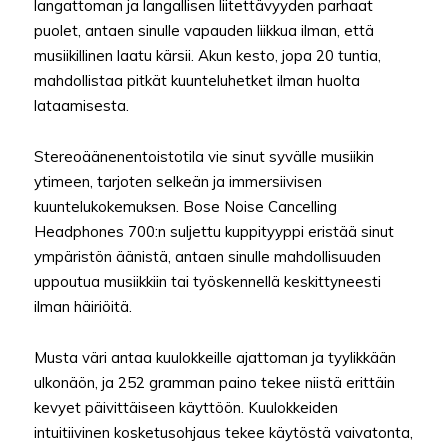
langattoman ja langallisen liitettävyyden parhaat
puolet, antaen sinulle vapauden liikkua ilman, että
musiikillinen laatu kärsii. Akun kesto, jopa 20 tuntia,
mahdollistaa pitkät kuunteluhetket ilman huolta
lataamisesta.
Stereoäänenentoistotila vie sinut syvälle musiikin
ytimeen, tarjoten selkeän ja immersiivisen
kuuntelukokemuksen. Bose Noise Cancelling
Headphones 700:n suljettu kuppityyppi eristää sinut
ympäristön äänistä, antaen sinulle mahdollisuuden
uppoutua musiikkiin tai työskennellä keskittyneesti
ilman häiriöitä.
Musta väri antaa kuulokkeille ajattoman ja tyylikkään
ulkonäön, ja 252 gramman paino tekee niistä erittäin
kevyet päivittäiseen käyttöön. Kuulokkeiden
intuitiivinen kosketusohjaus tekee käytöstä vaivatonta,