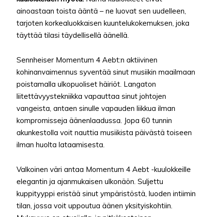
ainoastaan toista ääntä – ne luovat sen uudelleen,
tarjoten korkealuokkaisen kuuntelukokemuksen, joka
täyttää tilasi täydellisellä äänellä.
Sennheiser Momentum 4 Aebt:n aktiivinen
kohinanvaimennus syventää sinut musiikin maailmaan
poistamalla ulkopuoliset häiriöt. Langaton
liitettävyystekniikka vapauttaa sinut johtojen
vangeista, antaen sinulle vapauden liikkua ilman
kompromisseja äänenlaadussa. Jopa 60 tunnin
akunkestolla voit nauttia musiikista päivästä toiseen
ilman huolta lataamisesta.
Valkoinen väri antaa Momentum 4 Aebt -kuulokkeille
elegantin ja ajanmukaisen ulkonäön. Suljettu
kuppityyppi eristää sinut ympäristöstä, luoden intiimin
tilan, jossa voit uppoutua äänen yksityiskohtiin.