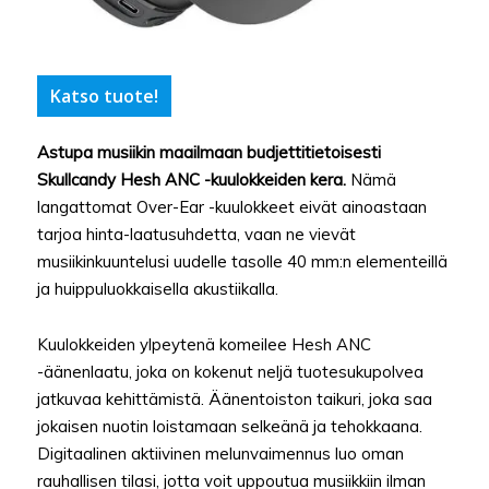
Katso tuote!
Astupa musiikin maailmaan budjettitietoisesti
Skullcandy Hesh ANC -kuulokkeiden kera.
Nämä
langattomat Over-Ear -kuulokkeet eivät ainoastaan
tarjoa hinta-laatusuhdetta, vaan ne vievät
musiikinkuuntelusi uudelle tasolle 40 mm:n elementeillä
ja huippuluokkaisella akustiikalla.
Kuulokkeiden ylpeytenä komeilee Hesh ANC
-äänenlaatu, joka on kokenut neljä tuotesukupolvea
jatkuvaa kehittämistä. Äänentoiston taikuri, joka saa
jokaisen nuotin loistamaan selkeänä ja tehokkaana.
Digitaalinen aktiivinen melunvaimennus luo oman
rauhallisen tilasi, jotta voit uppoutua musiikkiin ilman