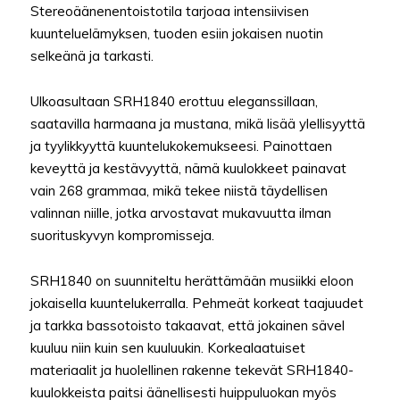
Stereoäänenentoistotila tarjoaa intensiivisen
kuunteluelämyksen, tuoden esiin jokaisen nuotin
selkeänä ja tarkasti.
Ulkoasultaan SRH1840 erottuu eleganssillaan,
saatavilla harmaana ja mustana, mikä lisää ylellisyyttä
ja tyylikkyyttä kuuntelukokemukseesi. Painottaen
keveyttä ja kestävyyttä, nämä kuulokkeet painavat
vain 268 grammaa, mikä tekee niistä täydellisen
valinnan niille, jotka arvostavat mukavuutta ilman
suorituskyvyn kompromisseja.
SRH1840 on suunniteltu herättämään musiikki eloon
jokaisella kuuntelukerralla. Pehmeät korkeat taajuudet
ja tarkka bassotoisto takaavat, että jokainen sävel
kuuluu niin kuin sen kuuluukin. Korkealaatuiset
materiaalit ja huolellinen rakenne tekevät SRH1840-
kuulokkeista paitsi äänellisesti huippuluokan myös