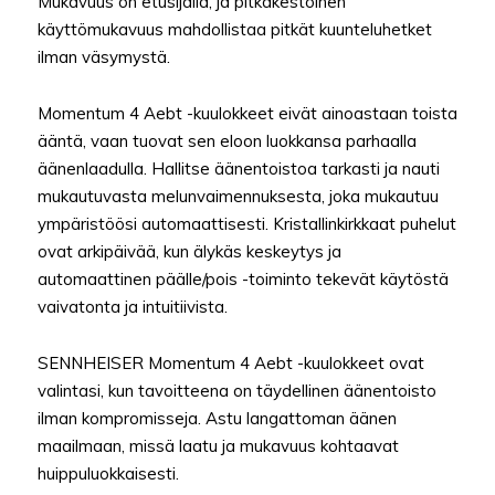
Mukavuus on etusijalla, ja pitkäkestoinen
käyttömukavuus mahdollistaa pitkät kuunteluhetket
ilman väsymystä.
Momentum 4 Aebt -kuulokkeet eivät ainoastaan toista
ääntä, vaan tuovat sen eloon luokkansa parhaalla
äänenlaadulla. Hallitse äänentoistoa tarkasti ja nauti
mukautuvasta melunvaimennuksesta, joka mukautuu
ympäristöösi automaattisesti. Kristallinkirkkaat puhelut
ovat arkipäivää, kun älykäs keskeytys ja
automaattinen päälle/pois -toiminto tekevät käytöstä
vaivatonta ja intuitiivista.
SENNHEISER Momentum 4 Aebt -kuulokkeet ovat
valintasi, kun tavoitteena on täydellinen äänentoisto
ilman kompromisseja. Astu langattoman äänen
maailmaan, missä laatu ja mukavuus kohtaavat
huippuluokkaisesti.