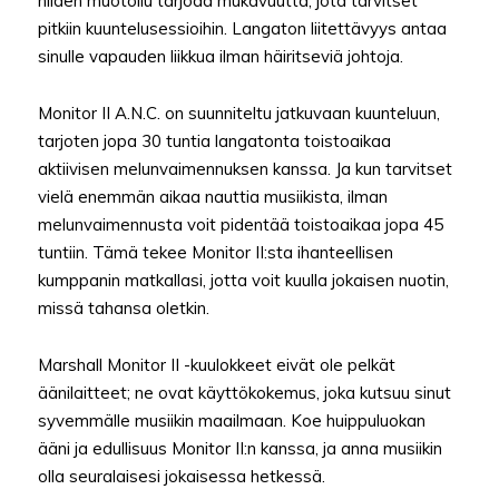
niiden muotoilu tarjoaa mukavuutta, jota tarvitset
pitkiin kuuntelusessioihin. Langaton liitettävyys antaa
sinulle vapauden liikkua ilman häiritseviä johtoja.
Monitor II A.N.C. on suunniteltu jatkuvaan kuunteluun,
tarjoten jopa 30 tuntia langatonta toistoaikaa
aktiivisen melunvaimennuksen kanssa. Ja kun tarvitset
vielä enemmän aikaa nauttia musiikista, ilman
melunvaimennusta voit pidentää toistoaikaa jopa 45
tuntiin. Tämä tekee Monitor II:sta ihanteellisen
kumppanin matkallasi, jotta voit kuulla jokaisen nuotin,
missä tahansa oletkin.
Marshall Monitor II -kuulokkeet eivät ole pelkät
äänilaitteet; ne ovat käyttökokemus, joka kutsuu sinut
syvemmälle musiikin maailmaan. Koe huippuluokan
ääni ja edullisuus Monitor II:n kanssa, ja anna musiikin
olla seuralaisesi jokaisessa hetkessä.