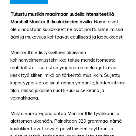
Tutustu musiikin maailmaan uudella intensiteetillä
Marshall Monitor II -kuulokkeiden avulla.
Nämä eivät
ole ainoastaan kuulokkeet; ne ovat portti sinne, missä
ääni ja mukavuus kohtaavat edullisesti ja laadukkaasti.
Monitor II:n edistyksellinen aktiivinen
kohinanvaimennustekniikka tekee mahdottomasta
mahdollista – se estää ympäristön melun, jotta voit
keskittyä siihen, mikä on tärkeintä: musiikkiin. Suljettu
kuppityyppi kietoo sinut äänen ympärille, luoden intiimin
tilan, missä jokainen nuotti kuuluu selkeänä ja
voimakkaana.
Musta värikategoria antaa Monitor II:lle tyylikkään ja
ajattoman ulkonäön. Painoltaan 320 grammaa, nämä
kuulokkeet ovat kevyet päivittäiseen käyttöön, ja