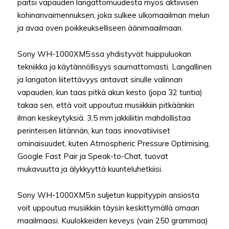
paitsi vapauden langattomuudesta myös aktiivisen
kohinanvaimennuksen, joka sulkee ulkomaailman melun
ja avaa oven poikkeukselliseen äänimaailmaan.
Sony WH-1000XM5:ssa yhdistyvät huippuluokan
tekniikka ja käytännöllisyys saumattomasti. Langallinen
ja langaton liitettävyys antavat sinulle valinnan
vapauden, kun taas pitkä akun kesto (jopa 32 tuntia)
takaa sen, että voit uppoutua musiikkiin pitkäänkin
ilman keskeytyksiä. 3,5 mm jakkiliitin mahdollistaa
perinteisen liitännän, kun taas innovatiiviset
ominaisuudet, kuten Atmospheric Pressure Optimising,
Google Fast Pair ja Speak-to-Chat, tuovat
mukavuutta ja älykkyyttä kuunteluhetkiisi.
Sony WH-1000XM5:n suljetun kuppityypin ansiosta
voit uppoutua musiikkiin täysin keskittymällä omaan
maailmaasi. Kuulokkeiden keveys (vain 250 grammaa)