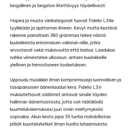
langallinen ja langaton liitettävyys täydellisesti.
Hopea ja musta värikategoriat tuovat Fidelio L3:lle
tyylikkään ja ajattoman ilmeen. Kevyt mutta kestävä
rakenne painoltaan 360 grammaa tekee näistä
kuulokkeista erinomaisen valinnan niille, jotka
arvostavat sekä mukavuutta että laatua. Laadukas
nahka viimeistelee ulkoasun, antaen kuulokkeille
ylellisen ja hienostuneen kosketuksen.
Uppoudu musiikkiin ilman kompromisseja luonnollisen ja
tasapainoisen äänenlaadun kera. Fidelio L3:n
mukautettavat säätimet antavat sinulle täyden
hallinnan äänentoistosta, jotta voit räätälöidä
kuuntelukokemuksesi juuri omiin mieltymyksiisi
sopivaksi. Akun kesto jopa 35 tuntia mahdollistaa
pitkät kuunteluhetket ilman huolta lataamisesta.