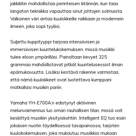
jakkiliitin mahdollistaa perinteisen liitännän, kun taas
langaton tekniikka vapauttaa sinut johtojen solmuista.
Valkoinen väri antaa kuulokkeille raikkaan ja modernein
ilmeen, joka sopii tyyliisi.
Suljettu kuppityyppi tarjoaa intensiivisen ja
immersiivisen kuuntelukokemuksen, missä musiikki
tulee eloon ympärilläsi. Painoltaan kevyet 325
grammaa mahdollistavat pitkät kuuntelusessiot ilman
epämukavuutta. Lisäksi kestävä rakenne varmistaa,
että nämä kuulokkeet ovat luotettava kumppani
matkallasi musiikin pariin.
Yamaha YH-E700A:n edistynyt aktiivinen
melunvaimennus luo oman rauhallisen tilan, missä voit
keskittyä musiikin yksityiskohtiin. Intelligent EQ tuo esiin
jokaisen nuotin täydellisessä tasapainossa, tarjoten
kuulokokemuksen, joka mukautuu musiikkisi mukaan.