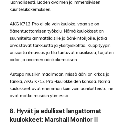
luonnollisesti, luoden avoimen ja immersiivisen
kuuntelukokemuksen.
AKG K712 Pro ei ole vain kuuloke, vaan se on
äänentuottamisen työkalu. Nämä kuulokkeet on
suunniteltu ammattilaisille ja ääni-intoilijoille, jotka
arvostavat tarkkuutta ja yksityiskohtia. Kuppityypin
ansiosta ilmavuus ja tila tuntuvat musiikissa, tarjoten
aidon ja avoimen äänikokemuksen.
Astupa musiikin maailmaan, missä ääni on kirkas ja
tarkka, AKG K712 Pro -kuulokkeiden kanssa. Nämä
kuulokkeet ovat enemmän kuin vain äänilaitteisto; ne
ovat matka musiikin ytimessä.
8.
Hyvät ja edulliset langattomat
kuulokkeet
: Marshall Monitor II