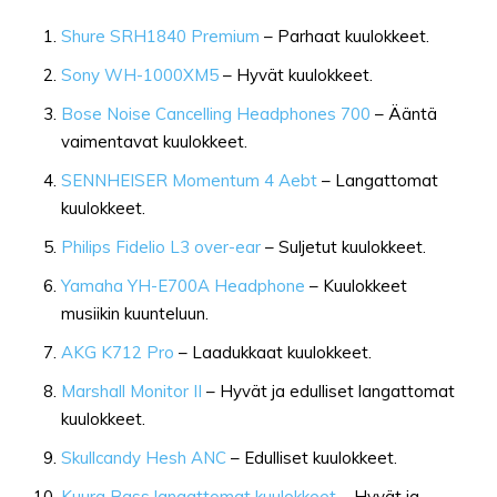
Shure SRH1840 Premium
– Parhaat kuulokkeet.
Sony WH-1000XM5
– Hyvät kuulokkeet.
Bose Noise Cancelling Headphones 700
– Ääntä
vaimentavat kuulokkeet.
SENNHEISER Momentum 4 Aebt
– Langattomat
kuulokkeet.
Philips Fidelio L3 over-ear
– Suljetut kuulokkeet.
Yamaha YH-E700A Headphone
– Kuulokkeet
musiikin kuunteluun.
AKG K712 Pro
– Laadukkaat kuulokkeet.
Marshall Monitor II
– Hyvät ja edulliset langattomat
kuulokkeet.
Skullcandy Hesh ANC
– Edulliset kuulokkeet.
Kuura Bass langattomat kuulokkeet
– Hyvät ja