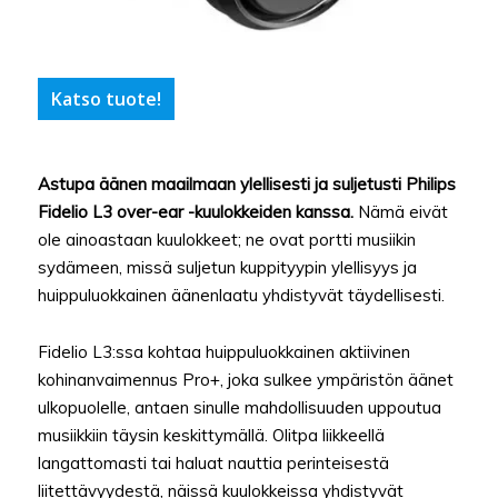
Katso tuote!
Astupa äänen maailmaan ylellisesti ja suljetusti Philips
Fidelio L3 over-ear -kuulokkeiden kanssa.
Nämä eivät
ole ainoastaan kuulokkeet; ne ovat portti musiikin
sydämeen, missä suljetun kuppityypin ylellisyys ja
huippuluokkainen äänenlaatu yhdistyvät täydellisesti.
Fidelio L3:ssa kohtaa huippuluokkainen aktiivinen
kohinanvaimennus Pro+, joka sulkee ympäristön äänet
ulkopuolelle, antaen sinulle mahdollisuuden uppoutua
musiikkiin täysin keskittymällä. Olitpa liikkeellä
langattomasti tai haluat nauttia perinteisestä
liitettävyydestä, näissä kuulokkeissa yhdistyvät