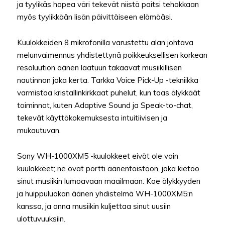
ja tyylikäs hopea väri tekevät niistä paitsi tehokkaan
myös tyylikkään lisän päivittäiseen elämääsi.
Kuulokkeiden 8 mikrofonilla varustettu alan johtava
melunvaimennus yhdistettynä poikkeuksellisen korkean
resoluution äänen laatuun takaavat musiikillisen
nautinnon joka kerta. Tarkka Voice Pick-Up -tekniikka
varmistaa kristallinkirkkaat puhelut, kun taas älykkäät
toiminnot, kuten Adaptive Sound ja Speak-to-chat,
tekevät käyttökokemuksesta intuitiivisen ja
mukautuvan.
Sony WH-1000XM5 -kuulokkeet eivät ole vain
kuulokkeet; ne ovat portti äänentoistoon, joka kietoo
sinut musiikin lumoavaan maailmaan. Koe älykkyyden
ja huippuluokan äänen yhdistelmä WH-1000XM5:n
kanssa, ja anna musiikin kuljettaa sinut uusiin
ulottuvuuksiin.