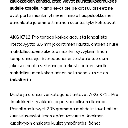
kuulokkeiden kanssa, jotka vievät kuuntelukokemuksesi
uudelle tasolle.
Nämä eivät ole pelkät kuulokkeet; ne
ovat portti musiikin ytimeen, missä huippuluokkainen
äänenlaatu ja ammattimainen suorituskyky kohtaavat.
AKG K712 Pro tarjoaa korkealaatuista langallista
liitettävyyttä 3,5 mm jakkilittimen kautta, antaen sinulle
mahdollisuuden sukeltaa musiikin syvyyksiin ilman
kompromisseja. Stereoäänenentoistotila tuo esiin
jokaisen nuotin selkeänä ja tarkasti, antaen sinulle
mahdollisuuden kokea äänen sellaisena kuin se on
tarkoitettu.
Musta ja oranssi värikategoriat antavat AKG K712 Pro
-kuulokkeille tyylikkään ja persoonallisen ulkonäön.
Painoltaan kevyet 235 grammaa mahdollistavat pitkät
kuuntelusessiot ilman epämukavuutta. Avoimen
kuppityypin ansiosta kuulet ympäristösi äänet