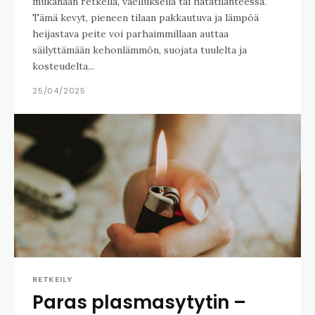
mukanaan retkellä, vaelluksella tai hätätilanteessa.
Tämä kevyt, pieneen tilaan pakkautuva ja lämpöä
heijastava peite voi parhaimmillaan auttaa
säilyttämään kehonlämmön, suojata tuulelta ja
kosteudelta...
25/04/2025
RETKEILY
Paras plasmasytytin –