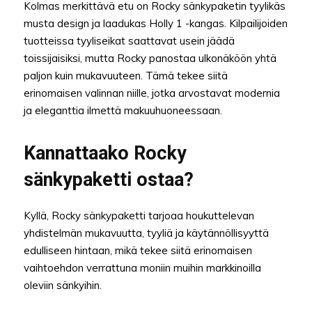
Kolmas merkittävä etu on Rocky sänkypaketin tyylikäs
musta design ja laadukas Holly 1 -kangas. Kilpailijoiden
tuotteissa tyyliseikat saattavat usein jäädä
toissijaisiksi, mutta Rocky panostaa ulkonäköön yhtä
paljon kuin mukavuuteen. Tämä tekee siitä
erinomaisen valinnan niille, jotka arvostavat modernia
ja eleganttia ilmettä makuuhuoneessaan.
Kannattaako Rocky
sänkypaketti ostaa?
Kyllä, Rocky sänkypaketti tarjoaa houkuttelevan
yhdistelmän mukavuutta, tyyliä ja käytännöllisyyttä
edulliseen hintaan, mikä tekee siitä erinomaisen
vaihtoehdon verrattuna moniin muihin markkinoilla
oleviin sänkyihin.