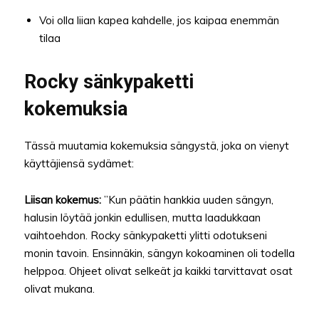
Voi olla liian kapea kahdelle, jos kaipaa enemmän
tilaa
Rocky sänkypaketti
kokemuksia
Tässä muutamia kokemuksia sängystä, joka on vienyt
käyttäjiensä sydämet:
Liisan kokemus:
”Kun päätin hankkia uuden sängyn,
halusin löytää jonkin edullisen, mutta laadukkaan
vaihtoehdon. Rocky sänkypaketti ylitti odotukseni
monin tavoin. Ensinnäkin, sängyn kokoaminen oli todella
helppoa. Ohjeet olivat selkeät ja kaikki tarvittavat osat
olivat mukana.