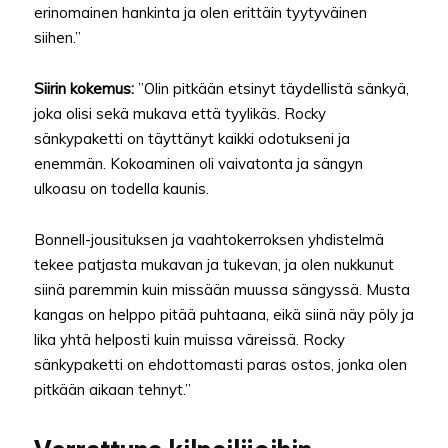
erinomainen hankinta ja olen erittäin tyytyväinen
siihen.”
Siirin kokemus:
”Olin pitkään etsinyt täydellistä sänkyä,
joka olisi sekä mukava että tyylikäs. Rocky
sänkypaketti on täyttänyt kaikki odotukseni ja
enemmän. Kokoaminen oli vaivatonta ja sängyn
ulkoasu on todella kaunis.
Bonnell-jousituksen ja vaahtokerroksen yhdistelmä
tekee patjasta mukavan ja tukevan, ja olen nukkunut
siinä paremmin kuin missään muussa sängyssä. Musta
kangas on helppo pitää puhtaana, eikä siinä näy pöly ja
lika yhtä helposti kuin muissa väreissä. Rocky
sänkypaketti on ehdottomasti paras ostos, jonka olen
pitkään aikaan tehnyt.”