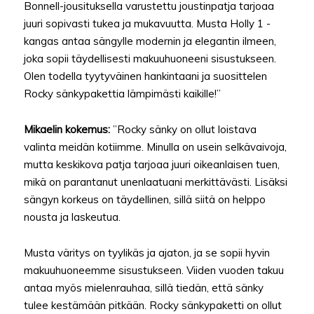
Bonnell-jousituksella varustettu joustinpatja tarjoaa
juuri sopivasti tukea ja mukavuutta. Musta Holly 1 -
kangas antaa sängylle modernin ja elegantin ilmeen,
joka sopii täydellisesti makuuhuoneeni sisustukseen.
Olen todella tyytyväinen hankintaani ja suosittelen
Rocky sänkypakettia lämpimästi kaikille!”
Mikaelin kokemus:
”Rocky sänky on ollut loistava
valinta meidän kotiimme. Minulla on usein selkävaivoja,
mutta keskikova patja tarjoaa juuri oikeanlaisen tuen,
mikä on parantanut unenlaatuani merkittävästi. Lisäksi
sängyn korkeus on täydellinen, sillä siitä on helppo
nousta ja laskeutua.
Musta väritys on tyylikäs ja ajaton, ja se sopii hyvin
makuuhuoneemme sisustukseen. Viiden vuoden takuu
antaa myös mielenrauhaa, sillä tiedän, että sänky
tulee kestämään pitkään. Rocky sänkypaketti on ollut