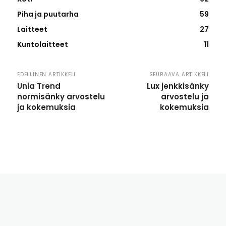
Piha ja puutarha
59
Laitteet
27
Kuntolaitteet
11
EDELLINEN ARTIKKELI
SEURAAVA ARTIKKELI
Unia Trend
Lux jenkkisänky
normisänky arvostelu
arvostelu ja
ja kokemuksia
kokemuksia