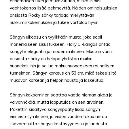
erinomaisen tuen ja mukavuuden, minkä lisäksi
vaahtokerros lisää pehmeyttä. Näiden ominaisuuksien
ansiosta Rocky sänky tarjoaa miellyttävän
nukkumiskokemuksen ja tukee vartaloa hyvin.
Sängyn ulkoasu on tyylikkään musta, joka sopii
monenlaiseen sisustukseen. Holly 1 -kangas antaa
sängylle elegantin ja modernin ilmeen. Mustan värin
ansiosta sänky on helppo yhdistää muihin
huonekaluihin ja se luo makuuhuoneeseen rauhallisen
tunnelman. Sängyn korkeus on 53 cm, mikä tekee siitä
mukavan korkean ja helpon nousta ja laskeutua.
Sängyn kokoaminen saattaa vaatia hieman aikaa ja
vaivannäköä, mutta lopputulos on sen arvoinen.
Pakettiin sisältyvä sängynpääty lisää sängyn
viimeistellyn ilmeen, ja viiden vuoden takuu antaa
lisävarmuutta sängyn kestävyydestä ja laadusta.