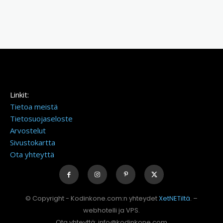
Linkit:
Tietoa meistä
Tietosuojaseloste
Arvostelut
Sivustokartta
Ota yhteyttä
© Copyright - Kodinkone.com:n yhteydet
XetNETiltä
. –
webhotelli ja VPS.
Ota yhteyttä: info@kodinkone.com