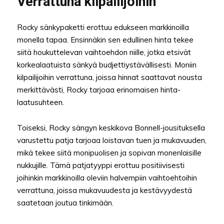
Verrattuna kilpailijoihin
Rocky sänkypaketti erottuu edukseen markkinoilla
monella tapaa. Ensinnäkin sen edullinen hinta tekee
siitä houkuttelevan vaihtoehdon niille, jotka etsivät
korkealaatuista sänkyä budjettiystävällisesti. Moniin
kilpailijoihin verrattuna, joissa hinnat saattavat nousta
merkittävästi, Rocky tarjoaa erinomaisen hinta-
laatusuhteen.
Toiseksi, Rocky sängyn keskikova Bonnell-jousituksella
varustettu patja tarjoaa loistavan tuen ja mukavuuden,
mikä tekee siitä monipuolisen ja sopivan monenlaisille
nukkujille. Tämä patjatyyppi erottuu positiivisesti
joihinkin markkinoilla oleviin halvempiin vaihtoehtoihin
verrattuna, joissa mukavuudesta ja kestävyydestä
saatetaan joutua tinkimään.