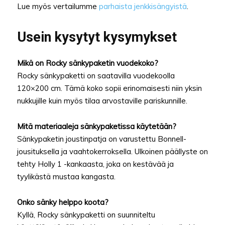
Lue myös vertailumme
parhaista jenkkisängyistä
.
Usein kysytyt kysymykset
Mikä on Rocky sänkypaketin vuodekoko?
Rocky sänkypaketti on saatavilla vuodekoolla
120×200 cm. Tämä koko sopii erinomaisesti niin yksin
nukkujille kuin myös tilaa arvostaville pariskunnille.
Mitä materiaaleja sänkypaketissa käytetään?
Sänkypaketin joustinpatja on varustettu Bonnell-
jousituksella ja vaahtokerroksella. Ulkoinen päällyste on
tehty Holly 1 -kankaasta, joka on kestävää ja
tyylikästä mustaa kangasta.
Onko sänky helppo koota?
Kyllä, Rocky sänkypaketti on suunniteltu