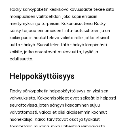
Rocky sänkypaketin keskikova kovuusaste tekee siitä
monipuolisen vaihtoehdon, joka sopii erilaisiin
mieltymyksiin ja tarpeisiin. Kokonaisuutena Rocky
sänky tarjoaa erinomaisen hinta-laatusuhteen ja on
kaikin puolin houkutteleva valinta niille, jotka etsivät
uutta sänkyä. Suosittelen tätä sänkyä lämpimästi
kaikille, jotka arvostavat mukavuutta, tyyliä ja
edullisuutta.
Helppokäyttöisyys
Rocky sänkypaketin helppokäyttöisyys on yksi sen
vahvuuksista. Kokoamisohjeet ovat selkeät ja helposti
seurattavissa, joten sängyn kasaaminen sujuu
vaivattomasti, vaikka et olisi aikaisemmin koonnut
huonekaluja. Kaikki tarvittavat osat ja työkalut
toimitetaan mukana, mikä vähentää ylimääräistä