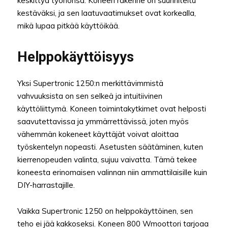
keskittyä työhönsä. Koneen rakenne on suunniteltu
kestäväksi, ja sen laatuvaatimukset ovat korkealla,
mikä lupaa pitkää käyttöikää.
Helppokäyttöisyys
Yksi Supertronic 1250:n merkittävimmistä
vahvuuksista on sen selkeä ja intuitiivinen
käyttöliittymä. Koneen toimintakytkimet ovat helposti
saavutettavissa ja ymmärrettävissä, joten myös
vähemmän kokeneet käyttäjät voivat aloittaa
työskentelyn nopeasti. Asetusten säätäminen, kuten
kierrenopeuden valinta, sujuu vaivatta. Tämä tekee
koneesta erinomaisen valinnan niin ammattilaisille kuin
DIY-harrastajille.
Vaikka Supertronic 1250 on helppokäyttöinen, sen
teho ei jää kakkoseksi. Koneen 800 Wmoottori tarjoaa