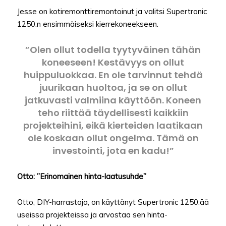
Jesse on kotiremonttiremontoinut ja valitsi Supertronic
1250:n ensimmäiseksi kierrekoneekseen.
”Olen ollut todella tyytyväinen tähän
koneeseen! Kestävyys on ollut
huippuluokkaa. En ole tarvinnut tehdä
juurikaan huoltoa, ja se on ollut
jatkuvasti valmiina käyttöön. Koneen
teho riittää täydellisesti kaikkiin
projekteihini, eikä kierteiden laatikaan
ole koskaan ollut ongelma. Tämä on
investointi, jota en kadu!”
Otto: ”Erinomainen hinta-laatusuhde”
Otto, DIY-harrastaja, on käyttänyt Supertronic 1250:ää
useissa projekteissa ja arvostaa sen hinta-