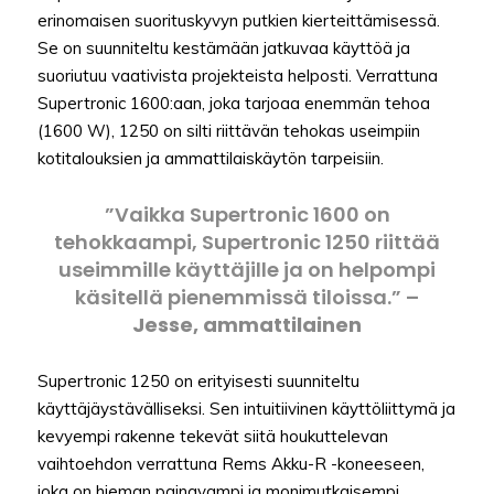
erinomaisen suorituskyvyn putkien kierteittämisessä.
Se on suunniteltu kestämään jatkuvaa käyttöä ja
suoriutuu vaativista projekteista helposti. Verrattuna
Supertronic 1600:aan, joka tarjoaa enemmän tehoa
(1600 W), 1250 on silti riittävän tehokas useimpiin
kotitalouksien ja ammattilaiskäytön tarpeisiin.
”Vaikka Supertronic 1600 on
tehokkaampi, Supertronic 1250 riittää
useimmille käyttäjille ja on helpompi
käsitellä pienemmissä tiloissa.” –
Jesse, ammattilainen
Supertronic 1250 on erityisesti suunniteltu
käyttäjäystävälliseksi. Sen intuitiivinen käyttöliittymä ja
kevyempi rakenne tekevät siitä houkuttelevan
vaihtoehdon verrattuna Rems Akku-R -koneeseen,
joka on hieman painavampi ja monimutkaisempi