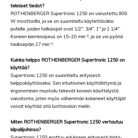
tekniset tiedot?
ROTHENBERGER Supertronic 1250 on varustettu 800
W moottorilla, ja se on suunniteltu käytettäväksi
putkille, joiden halkaisijat ovat 1/2″, 3/4″, 1″ ja 1 1/4″.
Koneen kierrenopeus on 15–20 min⁻¹, ja se voi pyöriä
taaksepäin 27 min⁻¹.
Kuinka helppo ROTHENBERGER Supertronic 1250 on
käyttää?
Supertronic 1250 on suunniteltu erityisesti
helppokäyttöiseksi. Sen intuitiivinen käyttöliittymä ja
ergonominen muotoilu tekevät koneen käsittelystä
vaivatonta, joten myös vähemmän kokeneet käyttäjät
voivat käyttää sitä luottavaisin mielin.
Miten ROTHENBERGER Supertronic 1250 vertautuu
kilpailijoihinsa?
Supertronic 1250 erottuu edukseen erityisesti hinta-