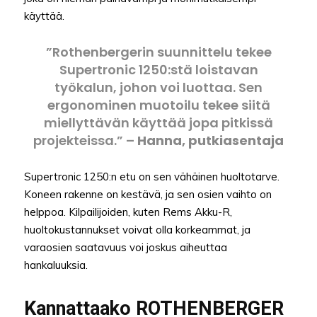
käyttää.
”Rothenbergerin suunnittelu tekee
Supertronic 1250:stä loistavan
työkalun, johon voi luottaa. Sen
ergonominen muotoilu tekee siitä
miellyttävän käyttää jopa pitkissä
projekteissa.” –
Hanna, putkiasentaja
Supertronic 1250:n etu on sen vähäinen huoltotarve.
Koneen rakenne on kestävä, ja sen osien vaihto on
helppoa. Kilpailijoiden, kuten Rems Akku-R,
huoltokustannukset voivat olla korkeammat, ja
varaosien saatavuus voi joskus aiheuttaa
hankaluuksia.
Kannattaako ROTHENBERGER