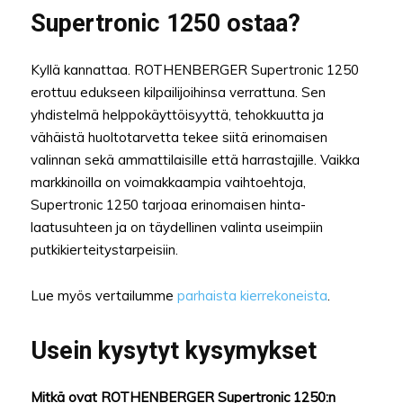
Supertronic 1250 ostaa?
Kyllä kannattaa. ROTHENBERGER Supertronic 1250
erottuu edukseen kilpailijoihinsa verrattuna. Sen
yhdistelmä helppokäyttöisyyttä, tehokkuutta ja
vähäistä huoltotarvetta tekee siitä erinomaisen
valinnan sekä ammattilaisille että harrastajille. Vaikka
markkinoilla on voimakkaampia vaihtoehtoja,
Supertronic 1250 tarjoaa erinomaisen hinta-
laatusuhteen ja on täydellinen valinta useimpiin
putkikierteitystarpeisiin.
Lue myös vertailumme
parhaista kierrekoneista
.
Usein kysytyt kysymykset
Mitkä ovat ROTHENBERGER Supertronic 1250:n