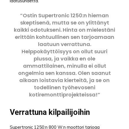
laatusuhdetta.
”Ostin Supertronic 1250:n hieman
skeptisenä, mutta se on ylittänyt
kaikki odotukseni. Hinta on mielestäni
erittäin kohtuullinen sen tarjoamaan
laatuun verrattuna.
Helppokäyttöisyys on ollut suuri
plussa, ja vaikka en ole
ammattilainen, minulla ei ollut
ongelmia sen kanssa. Olen saanut
aikaan loistavia kierteitä, ja se on
todellinen työhevoseni
kotiremonttiprojekteissa!”
Verrattuna kilpailijoihin
Supertronic 1250:n 800 W:n moottori tarjoaa