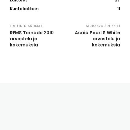
Laitteet
27
Kuntolaitteet
11
EDELLINEN ARTIKKELI
SEURAAVA ARTIKKELI
REMS Tornado 2010
Acaia Pearl S White
arvostelu ja
arvostelu ja
kokemuksia
kokemuksia