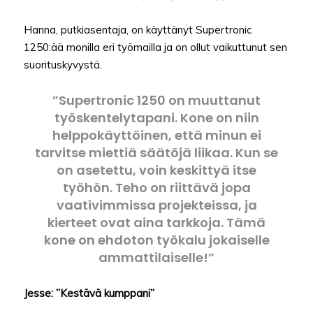
Hanna, putkiasentaja, on käyttänyt Supertronic
1250:ää monilla eri työmailla ja on ollut vaikuttunut sen
suorituskyvystä.
”Supertronic 1250 on muuttanut
työskentelytapani. Kone on niin
helppokäyttöinen, että minun ei
tarvitse miettiä säätöjä liikaa. Kun se
on asetettu, voin keskittyä itse
työhön. Teho on riittävä jopa
vaativimmissa projekteissa, ja
kierteet ovat aina tarkkoja. Tämä
kone on ehdoton työkalu jokaiselle
ammattilaiselle!”
Jesse: ”Kestävä kumppani”