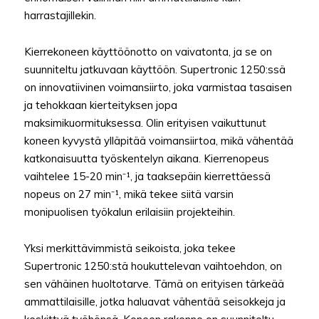
harrastajillekin.
Kierrekoneen käyttöönotto on vaivatonta, ja se on
suunniteltu jatkuvaan käyttöön. Supertronic 1250:ssä
on innovatiivinen voimansiirto, joka varmistaa tasaisen
ja tehokkaan kierteityksen jopa
maksimikuormituksessa. Olin erityisen vaikuttunut
koneen kyvystä ylläpitää voimansiirtoa, mikä vähentää
katkonaisuutta työskentelyn aikana. Kierrenopeus
vaihtelee 15-20 min⁻¹, ja taaksepäin kierrettäessä
nopeus on 27 min⁻¹, mikä tekee siitä varsin
monipuolisen työkalun erilaisiin projekteihin.
Yksi merkittävimmistä seikoista, joka tekee
Supertronic 1250:stä houkuttelevan vaihtoehdon, on
sen vähäinen huoltotarve. Tämä on erityisen tärkeää
ammattilaisille, jotka haluavat vähentää seisokkeja ja