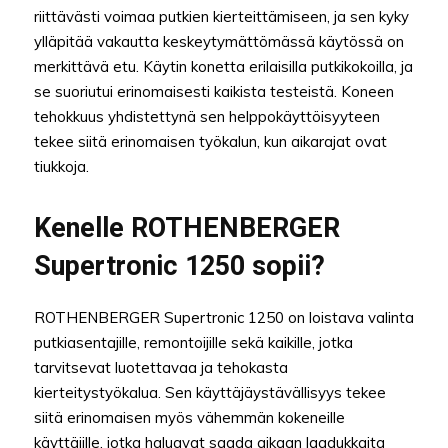
riittävästi voimaa putkien kierteittämiseen, ja sen kyky
ylläpitää vakautta keskeytymättömässä käytössä on
merkittävä etu. Käytin konetta erilaisilla putkikokoilla, ja
se suoriutui erinomaisesti kaikista testeistä. Koneen
tehokkuus yhdistettynä sen helppokäyttöisyyteen
tekee siitä erinomaisen työkalun, kun aikarajat ovat
tiukkoja.
Kenelle ROTHENBERGER
Supertronic 1250 sopii?
ROTHENBERGER Supertronic 1250 on loistava valinta
putkiasentajille, remontoijille sekä kaikille, jotka
tarvitsevat luotettavaa ja tehokasta
kierteitystyökalua. Sen käyttäjäystävällisyys tekee
siitä erinomaisen myös vähemmän kokeneille
käyttäjille, jotka haluavat saada aikaan laadukkaita