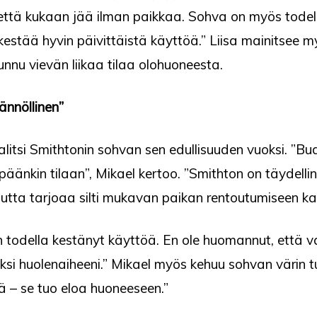
 että kukaan jää ilman paikkaa. Sohva on myös todel
 kestää hyvin päivittäistä käyttöä.” Liisa mainitsee m
i tunnu vievän liikaa tilaa olohuoneesta.
ännöllinen”
valitsi Smithtonin sohvan sen edullisuuden vuoksi. ”Budj
äänkin tilaan”, Mikael kertoo. ”Smithton on täydelline
a, mutta tarjoaa silti mukavan paikan rentoutumiseen 
n todella kestänyt käyttöä. En ole huomannut, että 
ksi huolenaiheeni.” Mikael myös kehuu sohvan värin 
eä – se tuo eloa huoneeseen.”