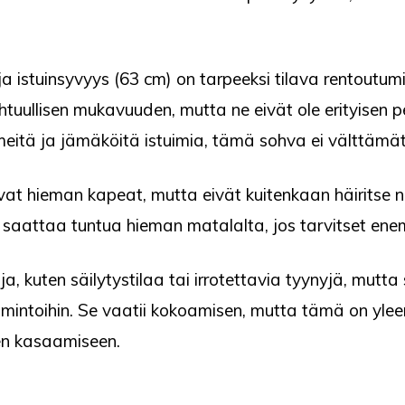
 ja istuinsyvyys (63 cm) on tarpeeksi tilava rentout
uullisen mukavuuden, mutta ne eivät ole erityisen pe
hmeitä ja jämäköitä istuimia, tämä sohva ei välttämät
ovat hieman kapeat, mutta eivät kuitenkaan häiritse 
 saattaa tuntua hieman matalalta, jos tarvitset ene
oja, kuten säilytystilaa tai irrotettavia tyynyjä, mutt
oimintoihin. Se vaatii kokoamisen, mutta tämä on ylee
jen kasaamiseen.