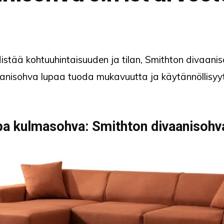
istää kohtuuhintaisuuden ja tilan, Smithton divaani
anisohva lupaa tuoda mukavuutta ja käytännöllisyyt
pa kulmasohva: Smithton divaanisohva