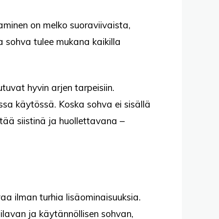
oaminen on melko suoraviivaista,
ja sohva tulee mukana kaikilla
uvat hyvin arjen tarpeisiin.
sessa käytössä. Koska sohva ei sisällä
tää siistinä ja huollettavana –
vaa ilman turhia lisäominaisuuksia.
t tilavan ja käytännöllisen sohvan,