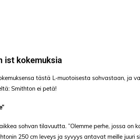
n ist kokemuksia
t kokemuksensa tästä L-muotoisesta sohvastaan, ja v
eltä: Smithton ei petä!
e”
aikkea sohvan tilavuutta. ”Olemme perhe, jossa on kak
thtonin 250 cm leveys ja syvyys antavat meille juuri s