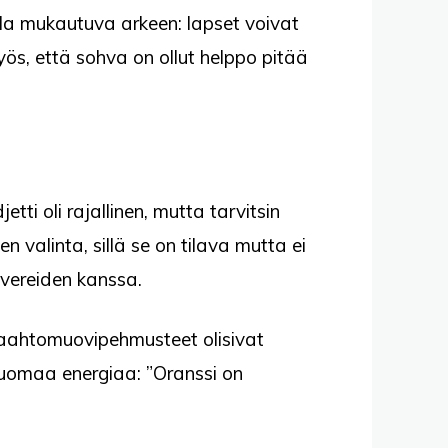
la mukautuva arkeen: lapset voivat
yös, että sohva on ollut helppo pitää
etti oli rajallinen, mutta tarvitsin
n valinta, sillä se on tilava mutta ei
kavereiden kanssa.
vaahtomuovipehmusteet olisivat
tuomaa energiaa: ”Oranssi on