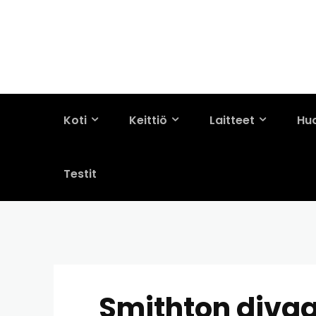
Koti
Keittiö
Laitteet
Hu
Testit
Smithton divaan