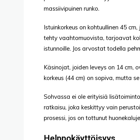
massiivipuinen runko.
Istuinkorkeus on kohtuullinen 45 cm,
tehty vaahtomuovista, tarjoavat koht
istunnoille. Jos arvostat todella pe
Käsinojat, joiden leveys on 14 cm, 
korkeus (44 cm) on sopiva, mutta se
Sohvassa ei ole erityisiä lisätoimint
ratkaisu, joka keskittyy vain perust
prosessi, jos on tottunut huonekalu
Helppokäyttöisyys