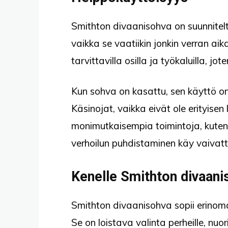
Smithton divaanisohva on suunniteltu
vaikka se vaatiikin jonkin verran ai
tarvittavilla osilla ja työkaluilla, jot
Kun sohva on kasattu, sen käyttö on 
Käsinojat, vaikka eivät ole erityisen
monimutkaisempia toimintoja, kuten sä
verhoilun puhdistaminen käy vaivat
Kenelle Smithton divaanis
Smithton divaanisohva sopii erinomai
Se on loistava valinta perheille, nuor