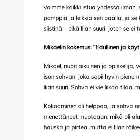
voimme kaikki istua yhdessä ilman,
pomppia ja leikkiä sen päällä, ja se
siistinä – eikä liian suuri, joten se e
Mikaelin kokemus: ”Edullinen ja käyt
Mikael, nuori aikuinen ja opiskelija, 
ison sohvan, joka sopii hyvin pienemp
liian suuri. Sohva ei vie liikaa tila
Kokoaminen oli helppoa, ja sohva o
menettäneet muotoaan, mikä oli alu
hauska ja pirteä, mutta ei liian räik