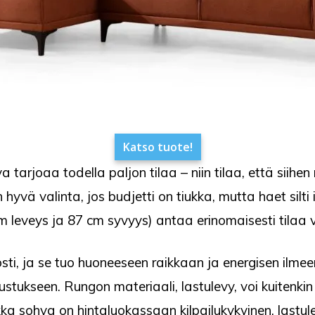
Katso tuote!
tarjoaa todella paljon tilaa – niin tilaa, että siihe
yvä valinta, jos budjetti on tiukka, mutta haet silti
leveys ja 87 cm syvyys) antaa erinomaisesti tilaa v
osti, ja se tuo huoneeseen raikkaan ja energisen ilmee
ustukseen. Rungon materiaali, lastulevy, voi kuitenk
ka sohva on hintaluokassaan kilpailukykyinen, lastule