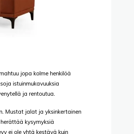
n mahtuu jopa kolme henkilöä
 isoja istuinmukavuuksia
enytellä ja rentoutua.
n. Mustat jalat ja yksinkertainen
in herättää kysymyksiä
vy ei ole yhtä kestävä kuin