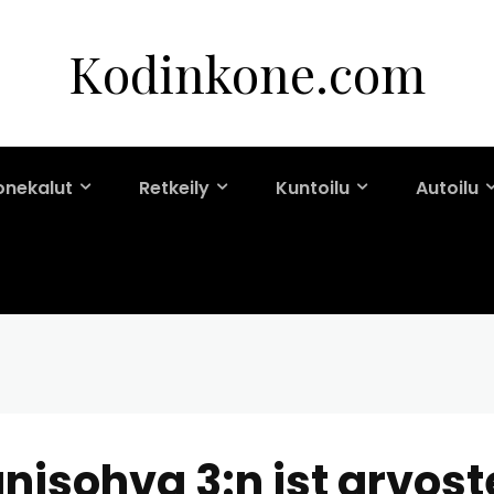
Kodinkone.com
onekalut
Retkeily
Kuntoilu
Autoilu
isohva 3:n ist arvoste