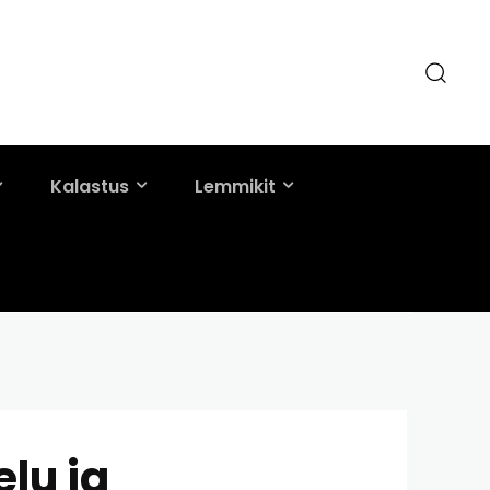
Kalastus
Lemmikit
lu ja