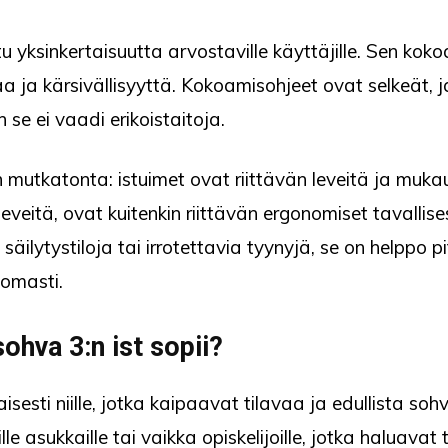
 yksinkertaisuutta arvostaville käyttäjille. Sen kok
kaa ja kärsivällisyyttä. Kokoamisohjeet ovat selkeät, 
en se ei vaadi erikoistaitoja.
mutkatonta: istuimet ovat riittävän leveitä ja mukaut
 leveitä, ovat kuitenkin riittävän ergonomiset tavalli
ilytystiloja tai irrotettavia tyynyjä, se on helppo pi
tomasti.
ohva 3:n ist sopii?
sesti niille, jotka kaipaavat tilavaa ja edullista soh
ille asukkaille tai vaikka opiskelijoille, jotka haluava