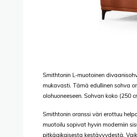
Smithtonin L-muotoinen divaanisohva 
mukavasti. Tämä edullinen sohva on h
olohuoneeseen. Sohvan koko (250 cm 
Smithtonin oranssi väri erottuu help
muotoilu sopivat hyvin moderniin sis
pitkäaikaisesta kestävyydestä. Vaik