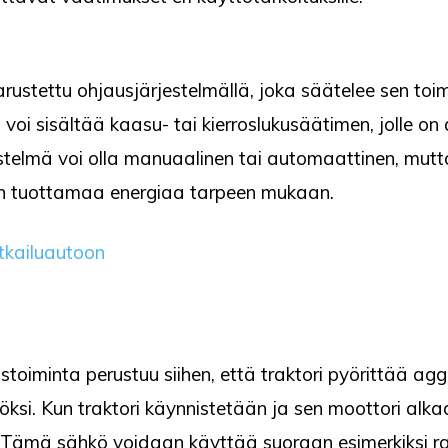
rustettu ohjausjärjestelmällä, joka säätelee sen toi
i sisältää kaasu- tai kierroslukusäätimen, jolle on a
elmä voi olla manuaalinen tai automaattinen, mutta
n tuottamaa energiaa tarpeen mukaan.
tkailuautoon
toiminta perustuu siihen, että traktori pyörittää ag
si. Kun traktori käynnistetään ja sen moottori alka
 Tämä sähkö voidaan käyttää suoraan esimerkiksi ra