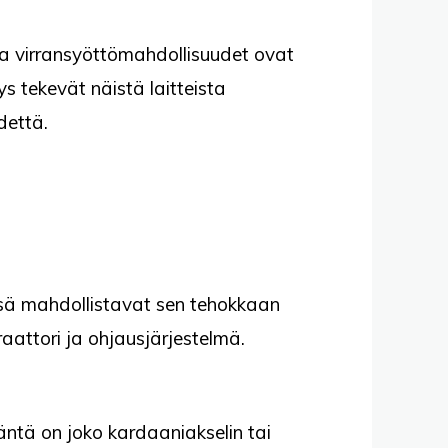
 ja virransyöttömahdollisuudet ovat
s tekevät näistä laitteista
dettä.
ssä mahdollistavat sen tehokkaan
aattori ja ohjausjärjestelmä.
täntä on joko kardaaniakselin tai