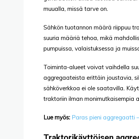
muualla, missä tarve on.
Sähkön tuotannon määrä riippuu trak
suuria määriä tehoa, mikä mahdolli
pumpuissa, valaistuksessa ja muissa 
Toiminta-alueet voivat vaihdella suur
aggregaateista erittäin joustavia, s
sähköverkkoa ei ole saatavilla. Käyt
traktoriin ilman monimutkaisempia a
Lue myös:
Paras pieni aggregaatti –
Traktorikäyttöisen aggre