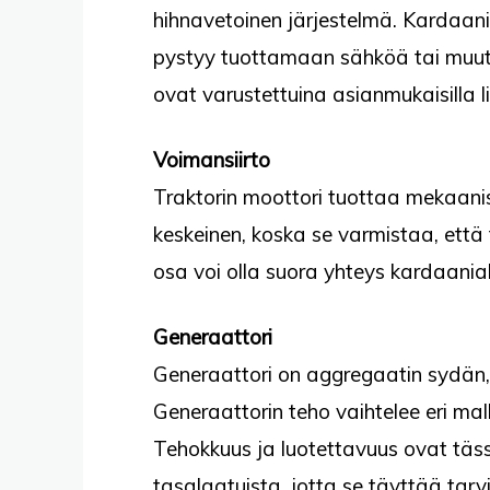
hihnavetoinen järjestelmä. Kardaania
pystyy tuottamaan sähköä tai muuta 
ovat varustettuina asianmukaisilla lii
Voimansiirto
Traktorin moottori tuottaa mekaanis
keskeinen, koska se varmistaa, että
osa voi olla suora yhteys kardaaniaks
Generaattori
Generaattori on aggregaatin sydän,
Generaattorin teho vaihtelee eri mall
Tehokkuus ja luotettavuus ovat täss
tasalaatuista, jotta se täyttää tarvi