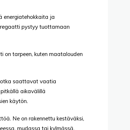
ä energiatehokkaita ja
aggregaatti pystyy tuottamaan
asti on tarpeen, kuten maatalouden
, jotka saattavat vaatia
pitkällä aikavälillä
ien käytön.
ttöä. Ne on rakennettu kestäväksi,
ateessa, mudassa tai kylmässä.