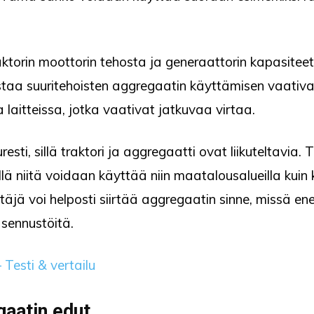
torin moottorin tehosta ja generaattorin kapasiteeti
staa suuritehoisten aggregaatin käyttämisen vaativa
laitteissa, jotka vaativat jatkuvaa virtaa.
esti, sillä traktori ja aggregaatti ovat liikuteltavia.
illä niitä voidaan käyttää niin maatalousalueilla kuin
täjä voi helposti siirtää aggregaatin sinne, missä en
sennustöitä.
 Testi & vertailu
gaatin edut