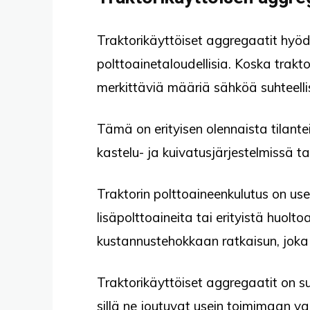
Traktorikäyttöiset aggregaatit hyöd
polttoainetaloudellisia. Koska trakt
merkittäviä määriä sähköä suhteellis
Tämä on erityisen olennaista tilant
kastelu- ja kuivatusjärjestelmissä t
Traktorin polttoaineenkulutus on use
lisäpolttoaineita tai erityistä huolto
kustannustehokkaan ratkaisun, joka 
Traktorikäyttöiset aggregaatit on s
sillä ne joutuvat usein toimimaan v