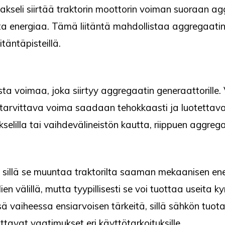
kseli siirtää traktorin moottorin voiman suoraan aggr
energiaa. Tämä liitäntä mahdollistaa aggregaatin käy
täntäpisteillä.
ta voimaa, joka siirtyy aggregaatin generaattorille.
 tarvittava voima saadaan tehokkaasti ja luotettavas
elilla tai vaihdevälineistön kautta, riippuen aggregaa
 sillä se muuntaa traktorilta saaman mekaanisen ene
ien välillä, mutta tyypillisesti se voi tuottaa useit
ä vaiheessa ensiarvoisen tärkeitä, sillä sähkön tuot
ttavat vaatimukset eri käyttötarkoituksille.