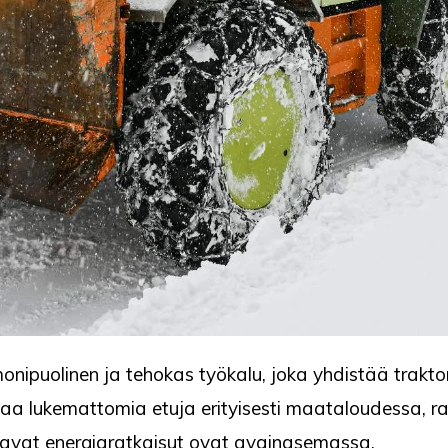
onipuolinen ja tehokas työkalu, joka yhdistää trakt
a lukemattomia etuja erityisesti maataloudessa, rak
otettavat energiaratkaisut ovat avainasemassa.