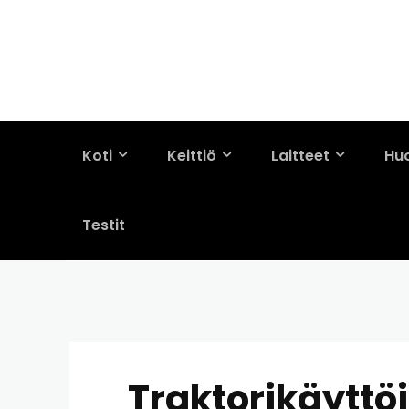
Koti
Keittiö
Laitteet
Hu
Testit
Traktorikäyttö