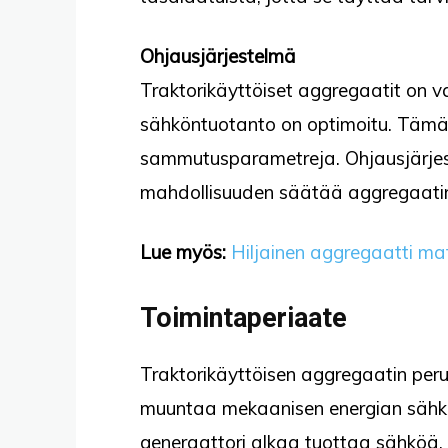
Ohjausjärjestelmä
Traktorikäyttöiset aggregaatit on va
sähköntuotanto on optimoitu. Tämä vo
sammutusparametreja. Ohjausjärjest
mahdollisuuden säätää aggregaati
Lue myös:
Hiljainen aggregaatti ma
Toimintaperiaate
Traktorikäyttöisen aggregaatin perus
muuntaa mekaanisen energian sähkök
generaattori alkaa tuottaa sähköä.