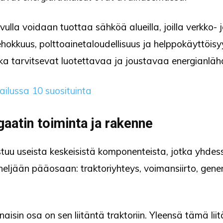
ulla voidaan tuottaa sähköä alueilla, joilla verkko-
ehokkuus, polttoainetaloudellisuus ja helppokäyttöisyy
otka tarvitsevat luotettavaa ja joustavaa energianläh
ailussa 10 suosituinta
aatin toiminta ja rakenne
stuu useista keskeisistä komponenteista, jotka yhde
ljään pääosaan: traktoriyhteys, voimansiirto, gener
aisin osa on sen liitäntä traktoriin. Yleensä tämä lii