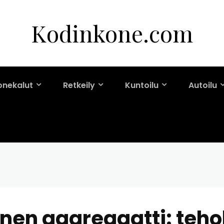
Kodinkone.com
onekalut
Retkeily
Kuntoilu
Autoilu
inen aggregaatti: teho