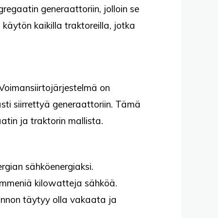
egaatin generaattoriin, jolloin se
tön kaikilla traktoreilla, jotka
 Voimansiirtojärjestelmä on
ti siirrettyä generaattoriin. Tämä
tin ja traktorin mallista.
rgian sähköenergiaksi.
a kymmeniä kilowatteja sähköä.
annon täytyy olla vakaata ja