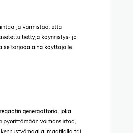
mintaa ja varmistaa, että
setettu tiettyjä käynnistys- ja
 se tarjoaa aina käyttäjälle
gregaatin generaattoria, joka
a pyörittämään voimansiirtoa,
kennustyömaalla, maatilalla tai