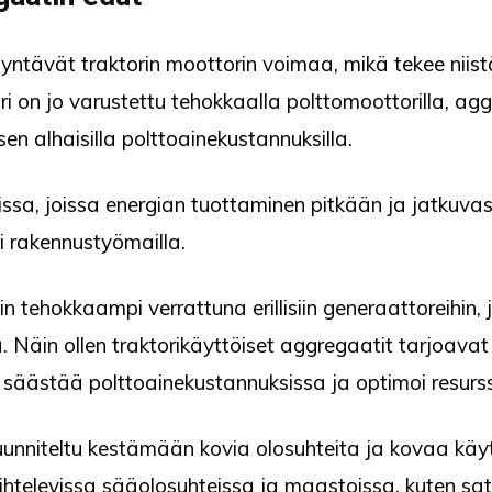
yntävät traktorin moottorin voimaa, mikä tekee niist
ori on jo varustettu tehokkaalla polttomoottorilla, 
en alhaisilla polttoainekustannuksilla.
eissa, joissa energian tuottaminen pitkään ja jatkuv
ai rakennustyömailla.
in tehokkaampi verrattuna erillisiin generaattoreihin
a. Näin ollen traktorikäyttöiset aggregaatit tarjoavat 
säästää polttoainekustannuksissa ja optimoi resurss
uunniteltu kestämään kovia olosuhteita ja kovaa käy
aihtelevissa sääolosuhteissa ja maastoissa, kuten s