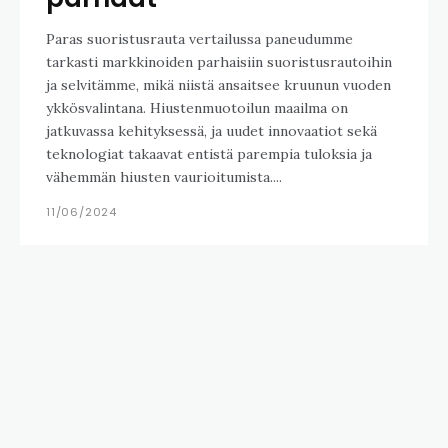
Paras suoristusrauta vertailussa paneudumme
tarkasti markkinoiden parhaisiin suoristusrautoihin
ja selvitämme, mikä niistä ansaitsee kruunun vuoden
ykkösvalintana. Hiustenmuotoilun maailma on
jatkuvassa kehityksessä, ja uudet innovaatiot sekä
teknologiat takaavat entistä parempia tuloksia ja
vähemmän hiusten vaurioitumista....
11/06/2024