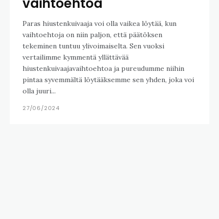
vaihtoehtoa
Paras hiustenkuivaaja voi olla vaikea löytää, kun
vaihtoehtoja on niin paljon, että päätöksen
tekeminen tuntuu ylivoimaiselta. Sen vuoksi
vertailimme kymmentä yllättävää
hiustenkuivaajavaihtoehtoa ja pureudumme niihin
pintaa syvemmältä löytääksemme sen yhden, joka voi
olla juuri...
27/06/2024