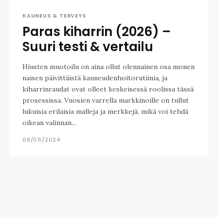
KAUNEUS & TERVEYS
Paras kiharrin (2026) –
Suuri testi & vertailu
Hiusten muotoilu on aina ollut olennainen osa monen
naisen päivittäistä kauneudenhoitorutiinia, ja
kiharrinraudat ovat olleet keskeisessä roolissa tässä
prosessissa. Vuosien varrella markkinoille on tullut
lukuisia erilaisia malleja ja merkkejä, mikä voi tehdä
oikean valinnan...
08/06/2024