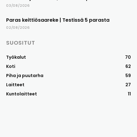
03/08/2026
Paras keittiösaareke | Testissä 5 parasta
02/08/2026
SUOSITUT
Työkalut
70
Koti
62
Piha ja puutarha
59
Laitteet
27
Kuntolaitteet
11