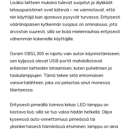
Lisäksi laitteen mukana tulevat suojatut ja älykkäät
latauspuristimet ovat käteviä – ne varmistavat, että
niin käyttäjä kuin ajoneuvo pysyvät turvassa. Erityisesti
vääränapaisen kytkennän suojaus on ominaisuus, jota
arvostan suuresti, sillä se lisää mielenrauhaa erityisesti
vähemmän kokeneille käyttäjille.
Osram OBSL300 ei rajoitu vain auton käynnistämiseen;
sen kyljessä olevat USB-portit mahdollistavat
erilaisten laitteiden lataamisen, kuten puhelimien ja
taskulamppujen. Tämä tekee siitä erinomaisen
varavirtalähteen, joka voi pelastaa sinut monessa
tilanteessa.
Erityisesti pimeällä toimiva kirkas LED-lamppu on
loistava lisä, sillä se tuo valoa hädän hetkellä. Olipa
kyseessä auto-onnettomuus pimeässä tai
yksinkertaisesti hämärässä etsiminen, lamppu on aina