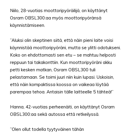
Niilo, 28-vuotias moottoripyöräilijä, on käyttänyt
Osram OBSL300:aa myös moottoripyöränsä
käynnistämiseen.
”Aluksi olin skeptinen siitä, että näin pieni laite voisi
käynnistää moottoripyöräni, mutta se ylitti odotukseni.
Koko on ehdottomasti sen etu – se mahtuu helposti
reppuun tai takakonttiin. Kun moottoripyöräni akku
petti kesken matkan, Osram OBSL300 tuli
pelastamaan. Se toimi juuri niin kuin lupasi. Uskoisin,
että näin kompaktissa koossa on vaikeaa löytää
parempaa tehoa. Antaisin tälle laitteelle 5 tähteä!”
Hanna, 42-vuotias perheenäiti, on käyttänyt Osram
OBSL300:aa sekä autossa että retkeilyssä.
”Olen ollut todella tyytyväinen tähän