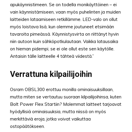
apukäynnistimeen. Se on todella monikäyttöinen – ei
vain käynnistämiseen, vaan myös puhelinten ja muiden
laitteiden lataamiseen retkillämme. LED-valo on ollut
myös loistava lisä, kun olemme joutuneet etsimään
tavaroita pimeässä. Käynnistysvirta on riittänyt hyvin
niin autoon kuin sähköpotkulautaan. Vaikka latausaika
on hieman pidempi, se ei ole ollut este sen käytölle.
Antaisin tälle laitteelle 4 tähteä viidestä.”
Verrattuna kilpailijoihin
Osram OBSL300 erottuu monilla ominaisuuksillaan,
mutta miten se vertautuu suoraan kilpailijoihinsa, kuten
Bolt Power Flex Startiin? Molemmat laitteet tarjoavat
hyödyllisiä ominaisuuksia, mutta niissä on myös
merkittäviä eroja, jotka voivat vaikuttaa
ostopäätökseen.