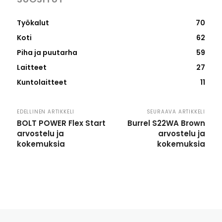
Työkalut
70
Koti
62
Piha ja puutarha
59
Laitteet
27
Kuntolaitteet
11
EDELLINEN ARTIKKELI
SEURAAVA ARTIKKELI
BOLT POWER Flex Start
Burrel S22WA Brown
arvostelu ja
arvostelu ja
kokemuksia
kokemuksia