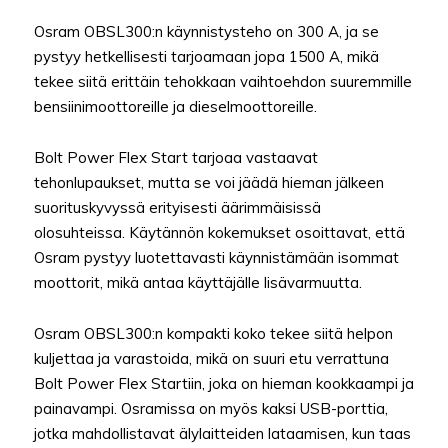
Osram OBSL300:n käynnistysteho on 300 A, ja se
pystyy hetkellisesti tarjoamaan jopa 1500 A, mikä
tekee siitä erittäin tehokkaan vaihtoehdon suuremmille
bensiinimoottoreille ja dieselmoottoreille.
Bolt Power Flex Start tarjoaa vastaavat
tehonlupaukset, mutta se voi jäädä hieman jälkeen
suorituskyvyssä erityisesti äärimmäisissä
olosuhteissa. Käytännön kokemukset osoittavat, että
Osram pystyy luotettavasti käynnistämään isommat
moottorit, mikä antaa käyttäjälle lisävarmuutta.
Osram OBSL300:n kompakti koko tekee siitä helpon
kuljettaa ja varastoida, mikä on suuri etu verrattuna
Bolt Power Flex Startiin, joka on hieman kookkaampi ja
painavampi. Osramissa on myös kaksi USB-porttia,
jotka mahdollistavat älylaitteiden lataamisen, kun taas