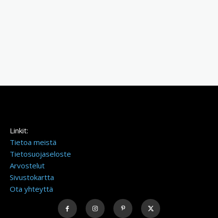
Linkit:
Tietoa meistä
Tietosuojaseloste
Arvostelut
Sivustokartta
Ota yhteyttä