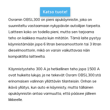
Katso tuote!
Osramin OBSL300 on pieni apukäynnistin, joka on
suunniteltu vastaamaan nykypäivän autoilijan tarpeita.
Laitteen koko on todella pieni, mutta sen tarjoama
teho on kaikkea muuta kuin mitätön. Tämä laite pystyy
käynnistämään jopa 6 litran bensamoottorin tai 3 litran
dieselmoottorin, mikä on varsin vaikuttavaa näin
kompaktilta laitteelta.
Käynnistysteho 300 A ja hetkellinen teho jopa 1500 A
ovat huikeita lukuja, ja ne tekevät Osram OBSL300:stä
erinomaisen valinnan yllättäviin tilanteisiin. Onhan se
ikävä yllätys, kun auto ei käynnisty, mutta tällainen
apukäynnistin antaa varmuutta, että pääsee jälleen
liikkeelle.