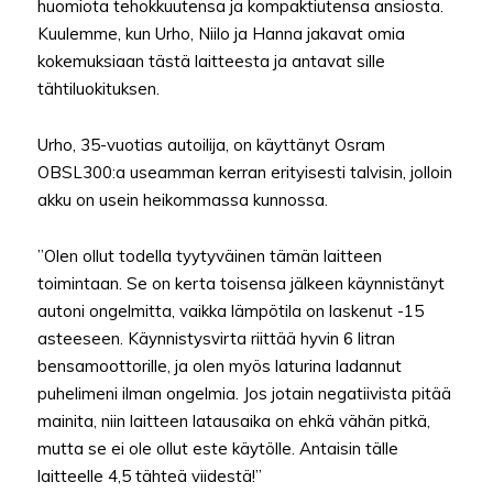
huomiota tehokkuutensa ja kompaktiutensa ansiosta.
Kuulemme, kun Urho, Niilo ja Hanna jakavat omia
kokemuksiaan tästä laitteesta ja antavat sille
tähtiluokituksen.
Urho, 35-vuotias autoilija, on käyttänyt Osram
OBSL300:a useamman kerran erityisesti talvisin, jolloin
akku on usein heikommassa kunnossa.
”Olen ollut todella tyytyväinen tämän laitteen
toimintaan. Se on kerta toisensa jälkeen käynnistänyt
autoni ongelmitta, vaikka lämpötila on laskenut -15
asteeseen. Käynnistysvirta riittää hyvin 6 litran
bensamoottorille, ja olen myös laturina ladannut
puhelimeni ilman ongelmia. Jos jotain negatiivista pitää
mainita, niin laitteen latausaika on ehkä vähän pitkä,
mutta se ei ole ollut este käytölle. Antaisin tälle
laitteelle 4,5 tähteä viidestä!”