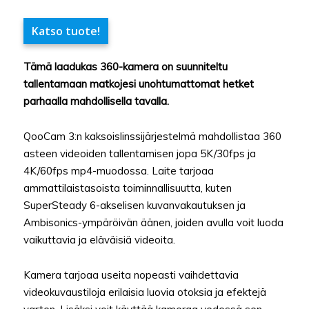
Katso tuote!
Tämä laadukas 360-kamera on suunniteltu
tallentamaan matkojesi unohtumattomat hetket
parhaalla mahdollisella tavalla.
QooCam 3:n kaksoislinssijärjestelmä mahdollistaa 360
asteen videoiden tallentamisen jopa 5K/30fps ja
4K/60fps mp4-muodossa. Laite tarjoaa
ammattilaistasoista toiminnallisuutta, kuten
SuperSteady 6-akselisen kuvanvakautuksen ja
Ambisonics-ympäröivän äänen, joiden avulla voit luoda
vaikuttavia ja eläväisiä videoita.
Kamera tarjoaa useita nopeasti vaihdettavia
videokuvaustiloja erilaisia luovia otoksia ja efektejä