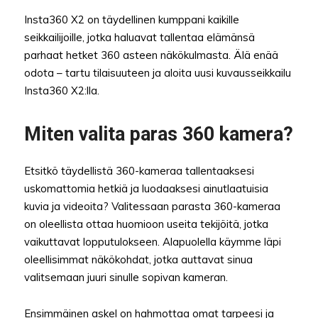
Insta360 X2 on täydellinen kumppani kaikille
seikkailijoille, jotka haluavat tallentaa elämänsä
parhaat hetket 360 asteen näkökulmasta. Älä enää
odota – tartu tilaisuuteen ja aloita uusi kuvausseikkailu
Insta360 X2:lla.
Miten valita paras 360 kamera?
Etsitkö täydellistä 360-kameraa tallentaaksesi
uskomattomia hetkiä ja luodaaksesi ainutlaatuisia
kuvia ja videoita? Valitessaan parasta 360-kameraa
on oleellista ottaa huomioon useita tekijöitä, jotka
vaikuttavat lopputulokseen. Alapuolella käymme läpi
oleellisimmat näkökohdat, jotka auttavat sinua
valitsemaan juuri sinulle sopivan kameran.
Ensimmäinen askel on hahmottaa omat tarpeesi ja