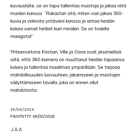
kuvauslaite, se on tapa tallentaa muistoja ja jakaa niitä
muiden kanssa. ”Rakastan sitä, miten voin jakaa 360-
kuvia ja videoita ystävieni kanssa ja antaa heidän
kokea samat hetket kuin minäkin. Se on todella
maagista!”
Yhteenvetona Kristian, Ville ja Oona ovat yksimielisiä
siitä, että 360-kamera on muuttanut heidän tapaansa
kokea ja tallentaa maailmaa ympärillään. Se tarjoaa
mahdollisuuden luovuuteen, jakamiseen ja muistojen
säilyttämiseen tavalla, joka on ennen ollut
mahdotonta.
25/06/2024
PÄIVITETTY:
06/01/2026
JAA