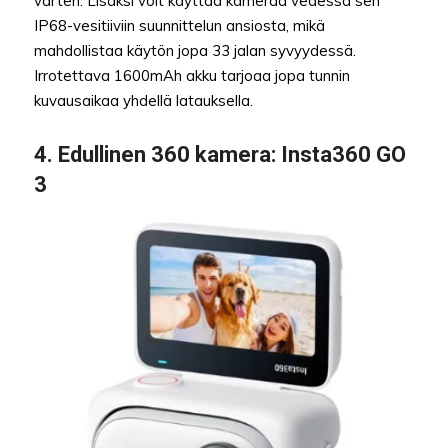
varten. Lisäksi voit käyttää kameraa vedessä sen
IP68-vesitiiviin suunnittelun ansiosta, mikä
mahdollistaa käytön jopa 33 jalan syvyydessä.
Irrotettava 1600mAh akku tarjoaa jopa tunnin
kuvausaikaa yhdellä latauksella.
4.
Edullinen 360 kamera
: Insta360 GO
3