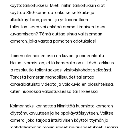
käyttötarkoituksesi. Mieti, mihin tarkoituksiin aiot
käyttää 360-kameraa: onko se seikkailu- ja
ulkoilukäyttöön, perhe- ja ystävähetkien
tallentamiseen vai ehkäpä ammattimaisen tason
kuvaamiseen? Tämä auttaa sinua valitsemaan
kameran, joka vastaa parhaiten odotuksiasi.
Toinen olennainen asia on kuvan- ja videonlaatu.
Haluat varmistaa, että kameralla on riittävä tarkkuus
ja resoluutio tallentaaksesi yksityiskohdat selkeästi.
Tarkista kameran mahdollisuudet tallentaa
korkealaatuista videota ja valokuvia eri olosuhteissa,
kuten huonossa valaistuksessa tai liikkeessä.
Kolmanneksi kannattaa kiinnittää huomiota kameran
käyttömukavuuteen ja helppokäyttöisyyteen. Valitse
kamera, joka tarjoaa intuitiivisen käyttöliittymän ja
mahdollisimman monipuoliset kuvausasetukset. Lisäksi