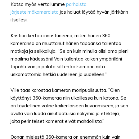
Katso myös vertailumme
parhaista
järjestelmäkameroista
jos haluat löytää hyvän järkkärin
itsellesi.
Kristian kertoo innostuneena, miten hänen 360-
kameransa on muuttanut hänen tapaansa tallentaa
matkoja ja seikkailuja. ”Se on kuin minulla olisi oma pieni
maailma kädessäni! Voin tallentaa kaiken ympärilläni
tapahtuvan ja palata sitten katsomaan niitä
uskomattomia hetkiä uudelleen ja uudelleen.”
Ville taas korostaa kameran monipuolisuutta. ”Olen
käyttänyt 360-kameraa niin ulkoillessa kuin kotona. Se
on täydellinen väline kaikenlaiseen kuvaamiseen, ja sen
avulla voin luoda ainutlaatuisia näkymiä ja efektejä,
joita perinteiset kamerat eivät mahdollista.”
Oonan mielestä 360-kamera on enemmän kuin vain