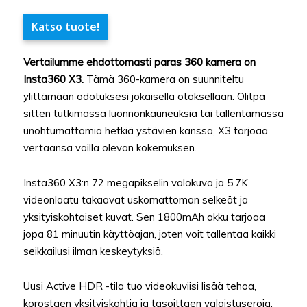
Katso tuote!
Vertailumme ehdottomasti paras 360 kamera on
Insta360 X3.
Tämä 360-kamera on suunniteltu
ylittämään odotuksesi jokaisella otoksellaan. Olitpa
sitten tutkimassa luonnonkauneuksia tai tallentamassa
unohtumattomia hetkiä ystävien kanssa, X3 tarjoaa
vertaansa vailla olevan kokemuksen.
Insta360 X3:n 72 megapikselin valokuva ja 5.7K
videonlaatu takaavat uskomattoman selkeät ja
yksityiskohtaiset kuvat. Sen 1800mAh akku tarjoaa
jopa 81 minuutin käyttöajan, joten voit tallentaa kaikki
seikkailusi ilman keskeytyksiä.
Uusi Active HDR -tila tuo videokuviisi lisää tehoa,
korostaen yksityiskohtia ja tasoittaen valaistuseroja.