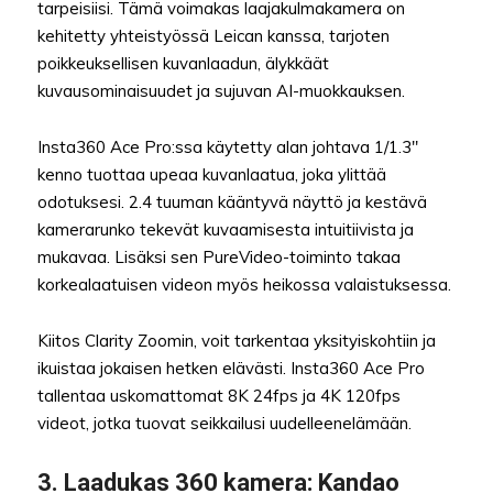
tarpeisiisi. Tämä voimakas laajakulmakamera on
kehitetty yhteistyössä Leican kanssa, tarjoten
poikkeuksellisen kuvanlaadun, älykkäät
kuvausominaisuudet ja sujuvan AI-muokkauksen.
Insta360 Ace Pro:ssa käytetty alan johtava 1/1.3″
kenno tuottaa upeaa kuvanlaatua, joka ylittää
odotuksesi. 2.4 tuuman kääntyvä näyttö ja kestävä
kamerarunko tekevät kuvaamisesta intuitiivista ja
mukavaa. Lisäksi sen PureVideo-toiminto takaa
korkealaatuisen videon myös heikossa valaistuksessa.
Kiitos Clarity Zoomin, voit tarkentaa yksityiskohtiin ja
ikuistaa jokaisen hetken elävästi. Insta360 Ace Pro
tallentaa uskomattomat 8K 24fps ja 4K 120fps
videot, jotka tuovat seikkailusi uudelleenelämään.
3.
Laadukas 360 kamer
a: Kandao