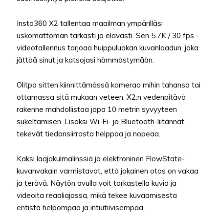
Insta360 X2 tallentaa maailman ympärilläsi
uskomattoman tarkasti ja elävästi. Sen 5.7K / 30 fps -
videotallennus tarjoaa huippuluokan kuvanlaadun, joka
jättää sinut ja katsojasi hämmästymään.
Olitpa sitten kiinnittämässä kameraa mihin tahansa tai
ottamassa sitä mukaan veteen, X2:n vedenpitävä
rakenne mahdollistaa jopa 10 metrin syvyyteen
sukeltamisen. Lisäksi Wi-Fi- ja Bluetooth-liitännät
tekevät tiedonsiirrosta helppoa ja nopeaa.
Kaksi laajakulmalinssiä ja elektroninen FlowState-
kuvanvakain varmistavat, että jokainen otos on vakaa
ja terävä. Näytön avulla voit tarkastella kuvia ja
videoita reaaliajassa, mikä tekee kuvaamisesta
entistä helpompaa ja intuitiivisempaa.