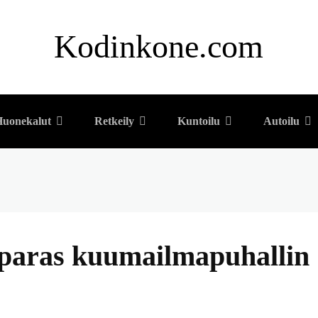
Kodinkone.com
uonekalut
Retkeily
Kuntoilu
Autoilu
a paras kuumailmapuhallin