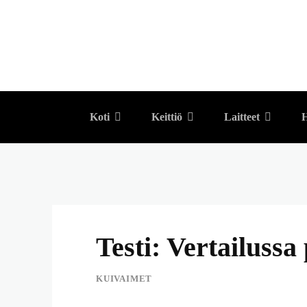
Koti
Keittiö
Laitteet
H
Testi: Vertailuss
KUIVAIMET