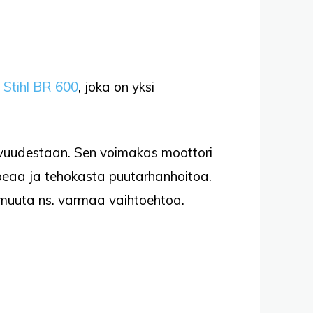
i
Stihl BR 600
, joka on yksi
avuudestaan. Sen voimakas moottori
nopeaa ja tehokasta puutarhanhoitoa.
n muuta ns. varmaa vaihtoehtoa.