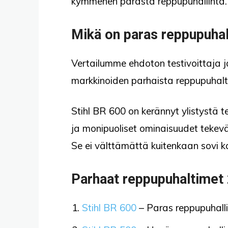
kymmenen parasta reppupuhallinta.
Mikä on paras reppupuhal
Vertailumme ehdoton testivoittaja j
markkinoiden parhaista reppupuhalt
Stihl BR 600 on kerännyt ylistyst
ja monipuoliset ominaisuudet tekevät
Se ei välttämättä kuitenkaan sovi k
Parhaat reppupuhaltimet
Stihl BR 600
– Paras reppupuhalli