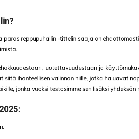
lin?
a paras reppupuhallin -tittelin saaja on ehdottomast
imista.
ä tehokkuudestaan, luotettavuudestaan ja käyttömuk
 siitä ihanteellisen valinnan niille, jotka haluavat 
aikille, jonka vuoksi testasimme sen lisäksi yhdeksä
 2025:
n.