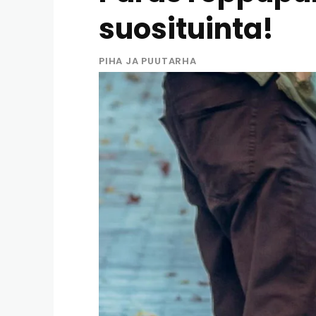
suosituinta!
PIHA JA PUUTARHA