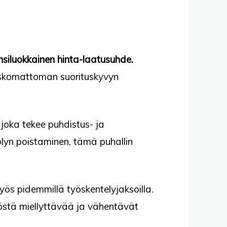
nsiluokkainen hinta-laatusuhde.
 uskomattoman suorituskyvyn
 joka tekee puhdistus- ja
pölyn poistaminen, tämä puhallin
s pidemmillä työskentelyjaksoilla.
östä miellyttävää ja vähentävät