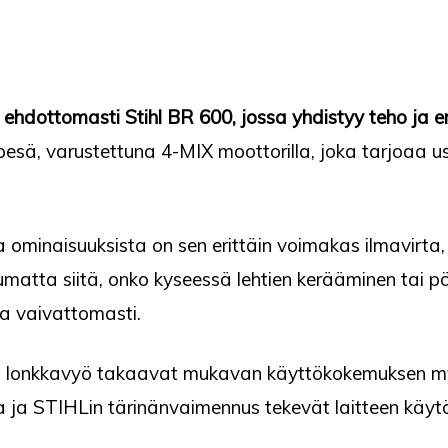
ehdottomasti Stihl BR 600, jossa yhdistyy teho ja e
pesä, varustettuna 4-MIX moottorilla, joka tarjoaa
 ominaisuuksista on sen erittäin voimakas ilmavirta,
ippumatta siitä, onko kyseessä lehtien kerääminen tai 
ja vaivattomasti.
ja lonkkavyö takaavat mukavan käyttökokemuksen myö
 ja STIHLin tärinänvaimennus tekevät laitteen käyt