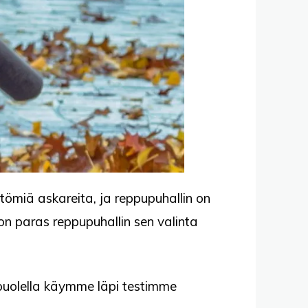
tömiä askareita, ja reppupuhallin on
on paras reppupuhallin sen valinta
apuolella käymme läpi testimme