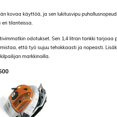
än kovaa käyttöä, ja sen lukitusvipu puhallusnopeude
eri tilanteissa.
tivimmatkin odotukset. Sen 1,4 litran tankki tarjoaa 
armistaa, että työ sujuu tehokkaasti ja nopeasti. Lisäk
ilpailijan markkinoilla.
 500