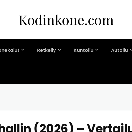
Kodinkone.com
onekalut
Retkeily
Kuntoilu
Autoilu
allin (2026) – Vertail