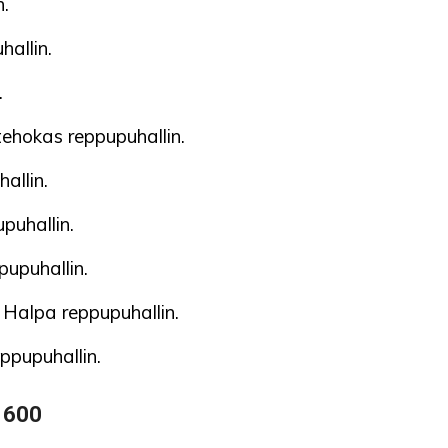
.
allin.
.
ehokas reppupuhallin.
allin.
puhallin.
pupuhallin.
 Halpa reppupuhallin.
eppupuhallin.
R 600