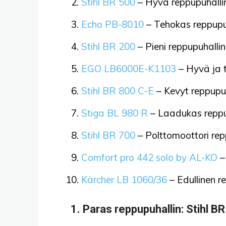
Stihl BR 500
– Hyvä reppupuhallin
Echo PB-8010
– Tehokas reppupuh
Stihl BR 200
– Pieni reppupuhallin
EGO LB6000E-K1103
– Hyvä ja t
Stihl BR 800 C-E
– Kevyt reppupuh
Stiga BL 980 R
– Laadukas reppu
Stihl BR 700
– Polttomoottori rep
Comfort pro 442 solo by AL-KO
–
Kärcher LB 1060/36
– Edullinen r
1.
Paras reppupuhallin
: Stihl B