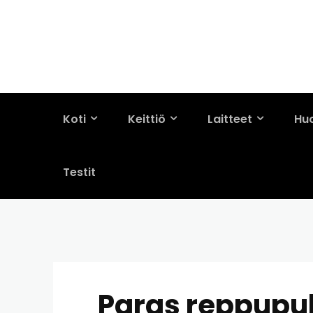
Koti
Keittiö
Laitteet
Hu
Testit
Paras reppupuh