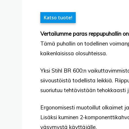
Katso tuote!
Vertailumme paras reppupuhallin on 
Tämä puhallin on todellinen voiman
kaikenlaisissa olosuhteissa.
Yksi Stihl BR 600:n vaikuttavimmista
siivoustöistä todellista leikkiä. Ri
suoriutuu tehtävistään tehokkaasti 
Ergonomisesti muotoillut olkaimet 
Lisäksi kuminen 2-komponenttikahva
väsymystä käyttäjälle.