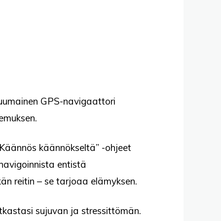
umainen GPS-navigaattori
kemuksen.
. ”Käännös käännökseltä” -ohjeet
navigoinnista entistä
än reitin – se tarjoaa elämyksen.
atkastasi sujuvan ja stressittömän.