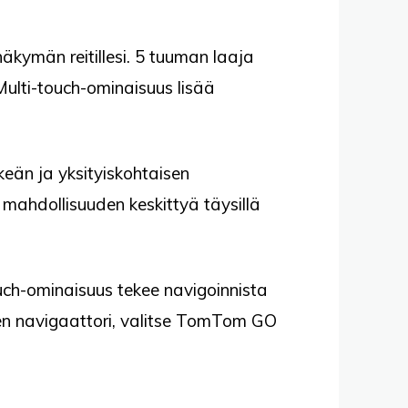
äkymän reitillesi. 5 tuuman laaja
 Multi-touch-ominaisuus lisää
eän ja yksityiskohtaisen
 mahdollisuuden keskittyä täysillä
uch-ominaisuus tekee navigoinnista
uden navigaattori, valitse TomTom GO