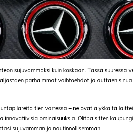
teon sujuvammaksi kuin koskaan. Tässä suuressa ver
 paljastaen parhaimmat vaihtoehdot ja auttaen sinua
ntapilareita tien varressa – ne ovat älykkäitä laittei
ita innovatiivisia ominaisuuksia. Olitpa sitten kaupu
stasi sujuvamman ja nautinnollisemman.