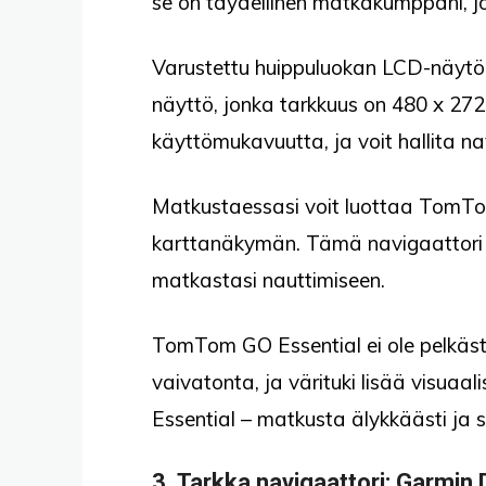
se on täydellinen matkakumppani, jok
Varustettu huippuluokan LCD-näytöll
näyttö, jonka tarkkuus on 480 x 272 p
käyttömukavuutta, ja voit hallita na
Matkustaessasi voit luottaa TomTom
karttanäkymän. Tämä navigaattori te
matkastasi nauttimiseen.
TomTom GO Essential ei ole pelkäst
vaivatonta, ja värituki lisää visuaa
Essential – matkusta älykkäästi ja s
3.
Tarkka navigaattori
: Garmin