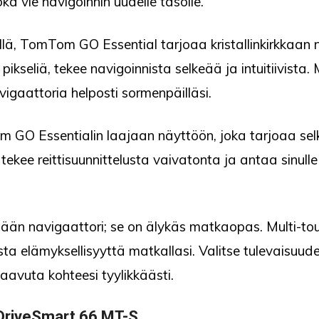
a vie navigoinnin uudelle tasolle.
ä, TomTom GO Essential tarjoaa kristallinkirkkaan n
ikseliä, tekee navigoinnista selkeää ja intuitiivista.
vigaattoria helposti sormenpäilläsi.
 GO Essentialin laajaan näyttöön, joka tarjoaa selk
kee reittisuunnittelusta vaivatonta ja antaa sinulle
ään navigaattori; se on älykäs matkaopas. Multi-to
lista elämyksellisyyttä matkallasi. Valitse tulevaisu
aavuta kohteesi tyylikkäästi.
 DriveSmart 66 MT-S