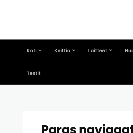
Koti
Keittiö
Laitteet
Hu
Testit
Paras navigaatto