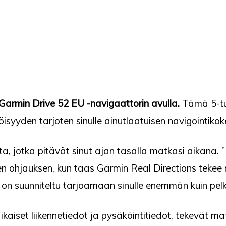
Garmin Drive 52 EU -navigaattorin avulla.
Tämä 5-tu
isyyden tarjoten sinulle ainutlaatuisen navigointiko
ista, jotka pitävät sinut ajan tasalla matkasi aikana
en ohjauksen, kun taas Garmin Real Directions tekee 
 on suunniteltu tarjoamaan sinulle enemmän kuin pelk
ikaiset liikennetiedot ja pysäköintitiedot, tekevät m