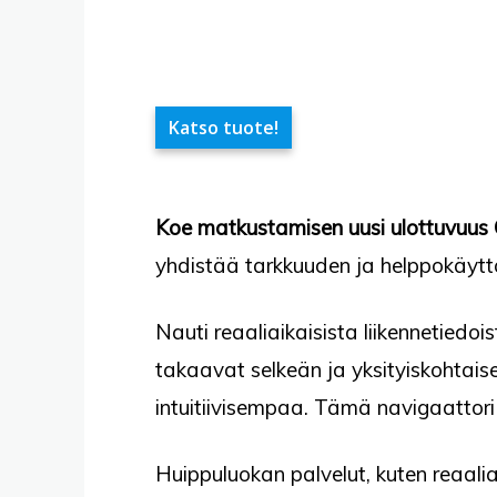
Katso tuote!
Koe matkustamisen uusi ulottuvuus 
yhdistää tarkkuuden ja helppokäyttö
Nauti reaaliaikaisista liikennetiedo
takaavat selkeän ja yksityiskohtais
intuitiivisempaa. Tämä navigaattori
Huippuluokan palvelut, kuten reaalia