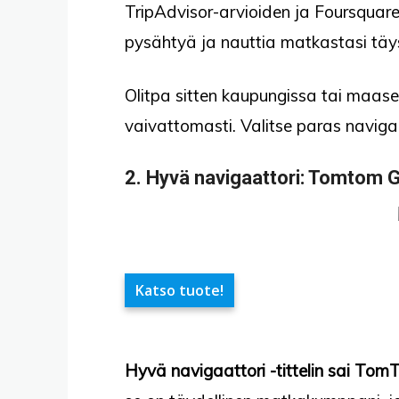
TripAdvisor-arvioiden ja Foursquare
pysähtyä ja nauttia matkastasi täys
Olitpa sitten kaupungissa tai maase
vaivattomasti. Valitse paras navigaa
2.
Hyvä navigaattori
: Tomtom G
Katso tuote!
Hyvä navigaattori -tittelin sai Tom