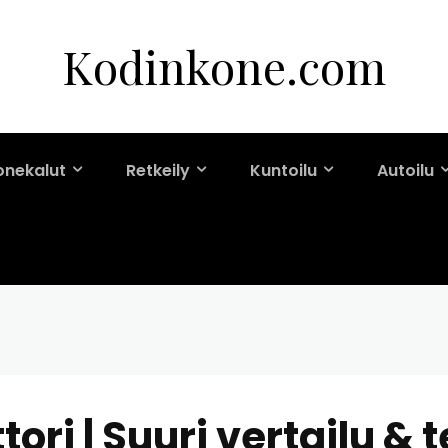
Kodinkone.com
onekalut
Retkeily
Kuntoilu
Autoilu
ri | Suuri vertailu & t