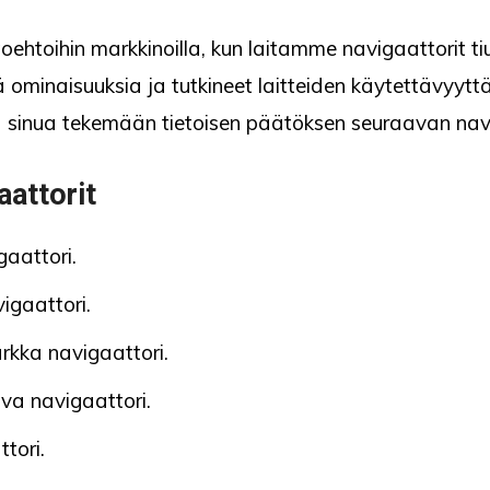
ehtoihin markkinoilla, kun laitamme navigaattorit tiu
siä ominaisuuksia ja tutkineet laitteiden käytettävyyt
a sinua tekemään tietoisen päätöksen seuraavan navi
aattorit
aattori.
igaattori.
rkka navigaattori.
va navigaattori.
tori.