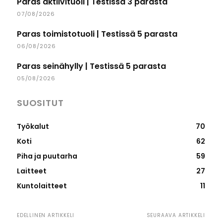
Paras aktiivituoli | Testissä 3 parasta
07/08/2026
Paras toimistotuoli | Testissä 5 parasta
06/08/2026
Paras seinähylly | Testissä 5 parasta
05/08/2026
SUOSITUT
Työkalut
70
Koti
62
Piha ja puutarha
59
Laitteet
27
Kuntolaitteet
11
EDELLINEN ARTIKKELI
SEURAAVA ARTIKKELI