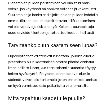
Pienempien puiden poistaminen voi onnistua omin
voimin, jos käytössä on sopivat välineet ja kokemusta.
Suurempien ja hankalasti sijoittuneiden puiden kohdalla
ammattilaisen apu on suositeltavaa, sillä kaataminen
voi olla vaativa ja riskialtis työ. Kokenut puunpoistaja
osaa arvioida tilanteen ja toteuttaa kaadon hallitusti.
Tarvitaanko puun kaatamiseen lupaa?
Lupakäytännöt vaihtelevat kunnittain. Joillakin alueilla
yksittäisen puun kaataminen omalta pihalta onnistuu
ilman erillistä lupaa, kun taas toisaalla kunnalta täytyy
hakea hyväksyntä. Erityisesti asemakaava-alueilla
säännöt voivat olla tarkempia, joten ennen kaatamista
on hyvä varmistaa asia paikallisilta viranomaisilta.
Mitä tapahtuu kaadetulle puulle?