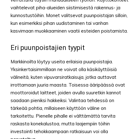
vaihtelevat piha-alueiden siistimisestä rakennus- ja
kunnostustöihin. Monet valitsevat puunpoistajan silloin,
kun esimerkiksi pihan uudistaminen tai vanhan
kasvimaan muokkaaminen vaatii esteiden poistamista.
Eri puunpoistajien tyypit
Markkinoilta löytyy useita erilaisia puunpoistajia.
Yksinkertaisimmillaan ne voivat olla käsikäyttöisiä
välineitä, kuten vipuvarsiratkaisuja, jotka auttavat
irrottamaan juuria maasta. Toisessa ääripäässä ovat
moottoroidut laitteet, joiden avulla suuretkin kannot
saadaan pieniksi hakkeiksi. Valintaa tehdessä on
tärkeää pohtia, millaiseen käyttöön väline on
tarkoitettu. Pienelle pihalle ei välttämättä tarvita
raskasta konekalustoa, mutta laajempiin töihin
investointi tehokkaampaan ratkaisuun voi olla