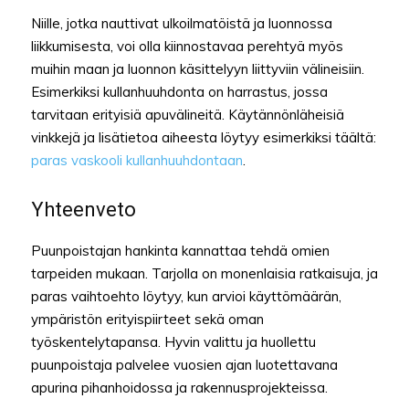
Niille, jotka nauttivat ulkoilmatöistä ja luonnossa
liikkumisesta, voi olla kiinnostavaa perehtyä myös
muihin maan ja luonnon käsittelyyn liittyviin välineisiin.
Esimerkiksi kullanhuuhdonta on harrastus, jossa
tarvitaan erityisiä apuvälineitä. Käytännönläheisiä
vinkkejä ja lisätietoa aiheesta löytyy esimerkiksi täältä:
paras vaskooli kullanhuuhdontaan
.
Yhteenveto
Puunpoistajan hankinta kannattaa tehdä omien
tarpeiden mukaan. Tarjolla on monenlaisia ratkaisuja, ja
paras vaihtoehto löytyy, kun arvioi käyttömäärän,
ympäristön erityispiirteet sekä oman
työskentelytapansa. Hyvin valittu ja huollettu
puunpoistaja palvelee vuosien ajan luotettavana
apurina pihanhoidossa ja rakennusprojekteissa.