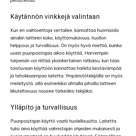
perusteltua.
Käytännön vinkkejä valintaan
Kun eri vaihtoehtoja vertailee, kannattaa huomioida
ainakin laitteen koko, käyttömukavuus, huollon
helppous ja turvallisuus. On myös hyvä miettiä, kuinka
usein puunpoistajaa aikoo käyttää. Harvempiin
tarpeisiin voi riittää yksinkertainen ratkaisu, kun taas
toistuvaan käyttöön kannattaa harkita kestävämpää
ja tehokkaampaa laitetta. Ympäristötekijöillä on myös
merkitystä, sillä esimerkiksi ahtailla pihoilla laitteen
liikuteltavuus nousee tärkeäksi tekijäksi.
Ylläpito ja turvallisuus
Puunpoistajan käyttö vaatii huolellisuutta. Laitetta
tulisi aina käyttää valmistajan ohjeiden mukaisesti ja