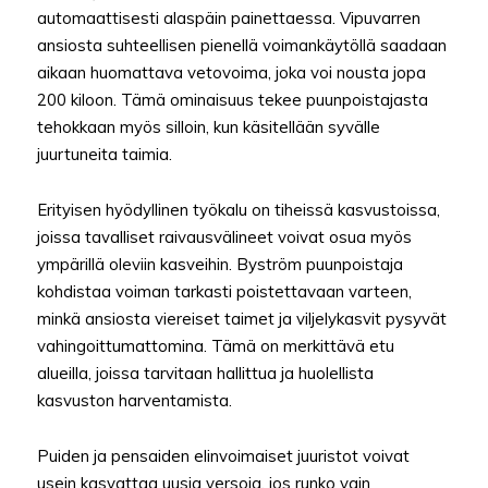
automaattisesti alaspäin painettaessa. Vipuvarren
ansiosta suhteellisen pienellä voimankäytöllä saadaan
aikaan huomattava vetovoima, joka voi nousta jopa
200 kiloon. Tämä ominaisuus tekee puunpoistajasta
tehokkaan myös silloin, kun käsitellään syvälle
juurtuneita taimia.
Erityisen hyödyllinen työkalu on tiheissä kasvustoissa,
joissa tavalliset raivausvälineet voivat osua myös
ympärillä oleviin kasveihin. Byström puunpoistaja
kohdistaa voiman tarkasti poistettavaan varteen,
minkä ansiosta viereiset taimet ja viljelykasvit pysyvät
vahingoittumattomina. Tämä on merkittävä etu
alueilla, joissa tarvitaan hallittua ja huolellista
kasvuston harventamista.
Puiden ja pensaiden elinvoimaiset juuristot voivat
usein kasvattaa uusia versoja, jos runko vain