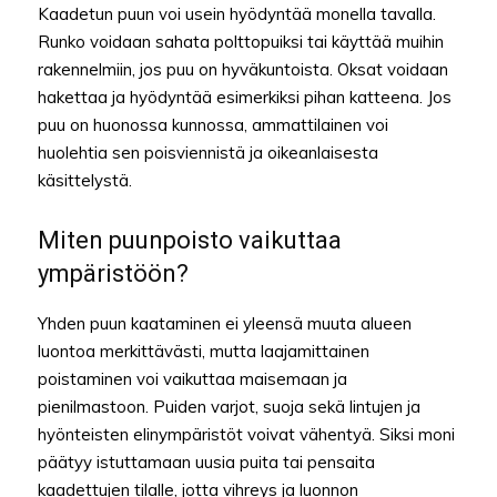
Kaadetun puun voi usein hyödyntää monella tavalla.
Runko voidaan sahata polttopuiksi tai käyttää muihin
rakennelmiin, jos puu on hyväkuntoista. Oksat voidaan
hakettaa ja hyödyntää esimerkiksi pihan katteena. Jos
puu on huonossa kunnossa, ammattilainen voi
huolehtia sen poisviennistä ja oikeanlaisesta
käsittelystä.
Miten puunpoisto vaikuttaa
ympäristöön?
Yhden puun kaataminen ei yleensä muuta alueen
luontoa merkittävästi, mutta laajamittainen
poistaminen voi vaikuttaa maisemaan ja
pienilmastoon. Puiden varjot, suoja sekä lintujen ja
hyönteisten elinympäristöt voivat vähentyä. Siksi moni
päätyy istuttamaan uusia puita tai pensaita
kaadettujen tilalle, jotta vihreys ja luonnon