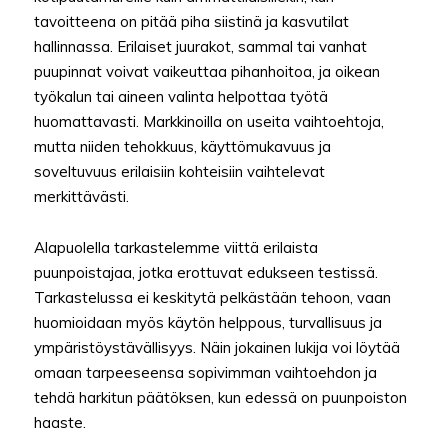
tavoitteena on pitää piha siistinä ja kasvutilat
hallinnassa. Erilaiset juurakot, sammal tai vanhat
puupinnat voivat vaikeuttaa pihanhoitoa, ja oikean
työkalun tai aineen valinta helpottaa työtä
huomattavasti. Markkinoilla on useita vaihtoehtoja,
mutta niiden tehokkuus, käyttömukavuus ja
soveltuvuus erilaisiin kohteisiin vaihtelevat
merkittävästi.
Alapuolella tarkastelemme viittä erilaista
puunpoistajaa, jotka erottuvat edukseen testissä.
Tarkastelussa ei keskitytä pelkästään tehoon, vaan
huomioidaan myös käytön helppous, turvallisuus ja
ympäristöystävällisyys. Näin jokainen lukija voi löytää
omaan tarpeeseensa sopivimman vaihtoehdon ja
tehdä harkitun päätöksen, kun edessä on puunpoiston
haaste.