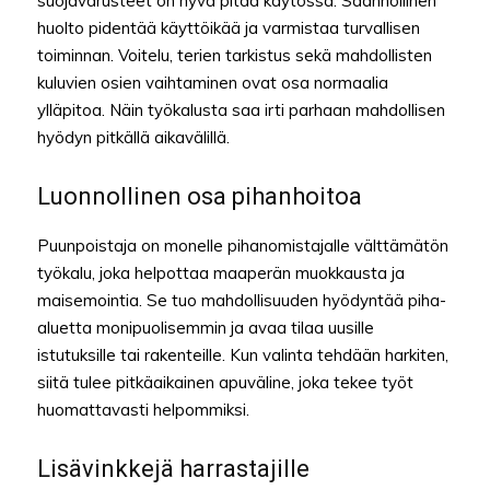
suojavarusteet on hyvä pitää käytössä. Säännöllinen
huolto pidentää käyttöikää ja varmistaa turvallisen
toiminnan. Voitelu, terien tarkistus sekä mahdollisten
kuluvien osien vaihtaminen ovat osa normaalia
ylläpitoa. Näin työkalusta saa irti parhaan mahdollisen
hyödyn pitkällä aikavälillä.
Luonnollinen osa pihanhoitoa
Puunpoistaja on monelle pihanomistajalle välttämätön
työkalu, joka helpottaa maaperän muokkausta ja
maisemointia. Se tuo mahdollisuuden hyödyntää piha-
aluetta monipuolisemmin ja avaa tilaa uusille
istutuksille tai rakenteille. Kun valinta tehdään harkiten,
siitä tulee pitkäaikainen apuväline, joka tekee työt
huomattavasti helpommiksi.
Lisävinkkejä harrastajille