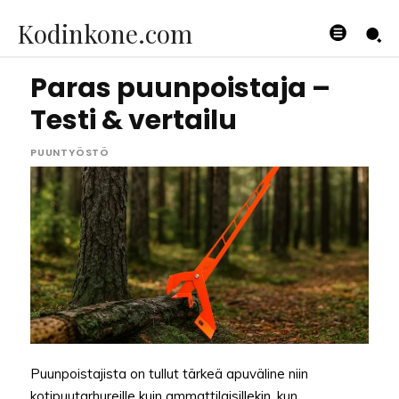
Kodinkone.com
Paras puunpoistaja –
Testi & vertailu
PUUNTYÖSTÖ
Puunpoistajista on tullut tärkeä apuväline niin
kotipuutarhureille kuin ammattilaisillekin, kun