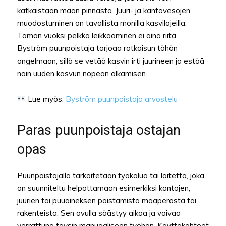
katkaistaan maan pinnasta. Juuri- ja kantovesojen
muodostuminen on tavallista monilla kasvilajeilla.
Tämän vuoksi pelkkä leikkaaminen ei aina riitä.
Byström puunpoistaja tarjoaa ratkaisun tähän
ongelmaan, sillä se vetää kasvin irti juurineen ja estää
näin uuden kasvun nopean alkamisen.
Lue myös:
Byström puunpoistaja arvostelu
Paras puunpoistaja ostajan
opas
Puunpoistajalla tarkoitetaan työkalua tai laitetta, joka
on suunniteltu helpottamaan esimerkiksi kantojen,
juurien tai puuaineksen poistamista maaperästä tai
rakenteista. Sen avulla säästyy aikaa ja vaivaa
verrattuna täysin manuaaliseen työhön. Käyttökohteet