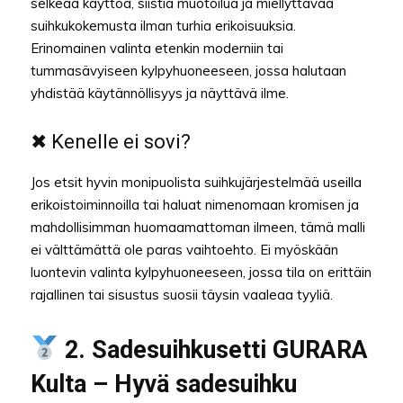
selkeää käyttöä, siistiä muotoilua ja miellyttävää
suihkukokemusta ilman turhia erikoisuuksia.
Erinomainen valinta etenkin moderniin tai
tummasävyiseen kylpyhuoneeseen, jossa halutaan
yhdistää käytännöllisyys ja näyttävä ilme.
✖ Kenelle ei sovi?
Jos etsit hyvin monipuolista suihkujärjestelmää useilla
erikoistoiminnoilla tai haluat nimenomaan kromisen ja
mahdollisimman huomaamattoman ilmeen, tämä malli
ei välttämättä ole paras vaihtoehto. Ei myöskään
luontevin valinta kylpyhuoneeseen, jossa tila on erittäin
rajallinen tai sisustus suosii täysin vaaleaa tyyliä.
2. Sadesuihkusetti GURARA
Kulta – Hyvä sadesuihku