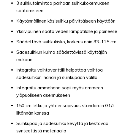
3 suihkutoimintoa parhaan suihkukokemuksen
säätämiseen
Käytännöllinen käsisuihku päivittäiseen käyttöön
Yksivipuinen säätö veden lämpötilalle ja paineelle
Säädettävä suihkukisko, korkeus noin 83–115 cm
Sadesuihkun kulma säädettävissä käyttäjän
mukaan
Integroitu vaihtoventtiili helpottaa vaihtoa
sadesuihkun, hanan ja suihkupään välillä
Integroitu ammehana sopii myös ammeen
yläpuoliseen asennukseen
150 cm letku ja yhteensopivuus standardin G1/2-
liitännän kanssa
Suihkupää ja sadesuihku kevyttä ja kestävää
synteettistä materiaalia