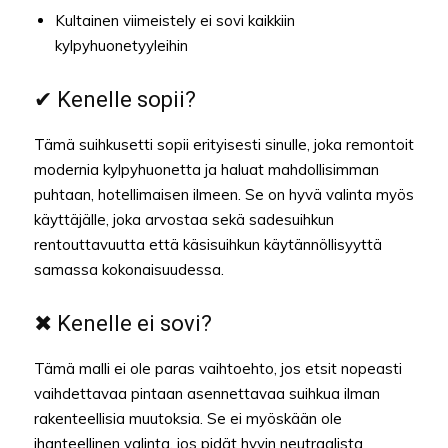
Kultainen viimeistely ei sovi kaikkiin
kylpyhuonetyyleihin
✔ Kenelle sopii?
Tämä suihkusetti sopii erityisesti sinulle, joka remontoit
modernia kylpyhuonetta ja haluat mahdollisimman
puhtaan, hotellimaisen ilmeen. Se on hyvä valinta myös
käyttäjälle, joka arvostaa sekä sadesuihkun
rentouttavuutta että käsisuihkun käytännöllisyyttä
samassa kokonaisuudessa.
✖ Kenelle ei sovi?
Tämä malli ei ole paras vaihtoehto, jos etsit nopeasti
vaihdettavaa pintaan asennettavaa suihkua ilman
rakenteellisia muutoksia. Se ei myöskään ole
ihanteellinen valinta, jos pidät hyvin neutraalista