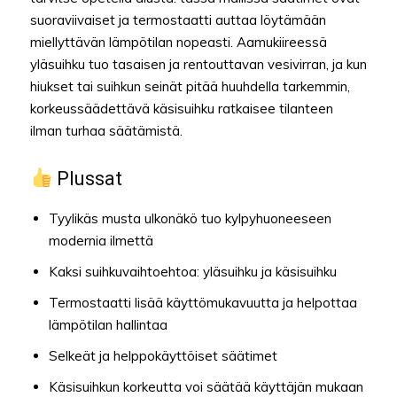
suoraviivaiset ja termostaatti auttaa löytämään
miellyttävän lämpötilan nopeasti. Aamukiireessä
yläsuihku tuo tasaisen ja rentouttavan vesivirran, ja kun
hiukset tai suihkun seinät pitää huuhdella tarkemmin,
korkeussäädettävä käsisuihku ratkaisee tilanteen
ilman turhaa säätämistä.
Plussat
Tyylikäs musta ulkonäkö tuo kylpyhuoneeseen
modernia ilmettä
Kaksi suihkuvaihtoehtoa: yläsuihku ja käsisuihku
Termostaatti lisää käyttömukavuutta ja helpottaa
lämpötilan hallintaa
Selkeät ja helppokäyttöiset säätimet
Käsisuihkun korkeutta voi säätää käyttäjän mukaan