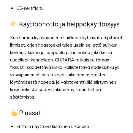
CE-sertifioitu
Käyttöönotto ja helppokäyttöisyys
Kun saman kylpyhuoneen suihkua käyttävät eri pituiset
ihmiset, arjen haasteeksi tulee usein se, että suihkun
korkeus, kulma ja lämpötila pitää hakea joka kerta
uudelleen kohdalleen. GURARA ratkaisee tämän
fiksusti: säädettävä kisko, kallistettava sadesuihku ja
yksivipuinen ohjaus tekevät oikeiden asetusten
löytämisestä nopeaa, ja vaihtoventtiilillä siirtyminen
käsisuihkusta sadesuihkuun käy ilman turhaa
säätämistä.
Plussat
Erittäin näyttävä kultainen ulkonäkö