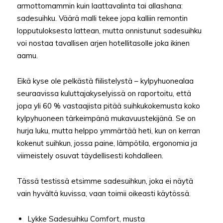
armottomammin kuin laattavalinta tai allashana:
sadesuihku. Väärä malli tekee jopa kalliin remontin
lopputuloksesta lattean, mutta onnistunut sadesuihku
voi nostaa tavallisen arjen hotellitasolle joka ikinen
aamu.
Eikä kyse ole pelkästä fiilistelystä – kylpyhuonealaa
seuraavissa kuluttajakyselyissä on raportoitu, että
jopa yli 60 % vastaajista pitää suihkukokemusta koko
kylpyhuoneen tärkeimpänä mukavuustekijänä. Se on
hurja luku, mutta helppo ymmärtää heti, kun on kerran
kokenut suihkun, jossa paine, lämpötila, ergonomia ja
viimeistely osuvat täydellisesti kohdalleen.
Tässä testissä etsimme sadesuihkun, joka ei näytä
vain hyvältä kuvissa, vaan toimii oikeasti käytössä.
Lykke Sadesuihku Comfort, musta