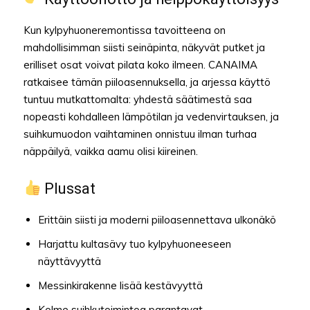
Kun kylpyhuoneremontissa tavoitteena on
mahdollisimman siisti seinäpinta, näkyvät putket ja
erilliset osat voivat pilata koko ilmeen. CANAIMA
ratkaisee tämän piiloasennuksella, ja arjessa käyttö
tuntuu mutkattomalta: yhdestä säätimestä saa
nopeasti kohdalleen lämpötilan ja vedenvirtauksen, ja
suihkumuodon vaihtaminen onnistuu ilman turhaa
näppäilyä, vaikka aamu olisi kiireinen.
Plussat
Erittäin siisti ja moderni piiloasennettava ulkonäkö
Harjattu kultasävy tuo kylpyhuoneeseen
näyttävyyttä
Messinkirakenne lisää kestävyyttä
Kolme suihkutoimintoa parantavat