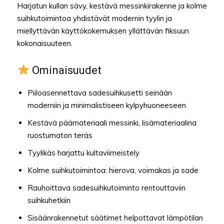
Harjatun kullan sävy, kestävä messinkirakenne ja kolme
suihkutoimintoa yhdistävät modernin tyylin ja
miellyttävän käyttökokemuksen yllättävän fiksuun
kokonaisuuteen.
Ominaisuudet
Piiloasennettava sadesuihkusetti seinään
moderniin ja minimalistiseen kylpyhuoneeseen
Kestävä päämateriaali messinki, lisämateriaalina
ruostumaton teräs
Tyylikäs harjattu kultaviimeistely
Kolme suihkutoimintoa: hierova, voimakas ja sade
Rauhoittava sadesuihkutoiminto rentouttaviin
suihkuhetkiin
Sisäänrakennetut säätimet helpottavat lämpötilan