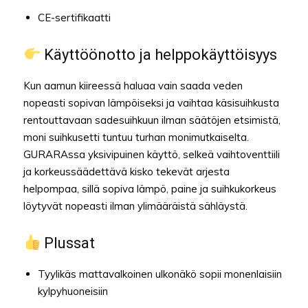
CE-sertifikaatti
Käyttöönotto ja helppokäyttöisyys
Kun aamun kiireessä haluaa vain saada veden
nopeasti sopivan lämpöiseksi ja vaihtaa käsisuihkusta
rentouttavaan sadesuihkuun ilman säätöjen etsimistä,
moni suihkusetti tuntuu turhan monimutkaiselta.
GURARAssa yksivipuinen käyttö, selkeä vaihtoventtiili
ja korkeussäädettävä kisko tekevät arjesta
helpompaa, sillä sopiva lämpö, paine ja suihkukorkeus
löytyvät nopeasti ilman ylimääräistä sähläystä.
Plussat
Tyylikäs mattavalkoinen ulkonäkö sopii monenlaisiin
kylpyhuoneisiin