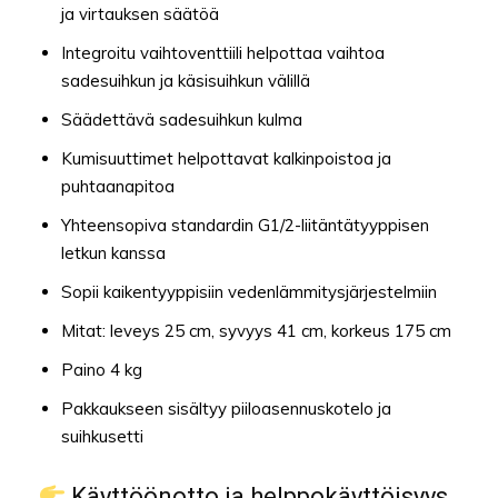
ja virtauksen säätöä
Integroitu vaihtoventtiili helpottaa vaihtoa
sadesuihkun ja käsisuihkun välillä
Säädettävä sadesuihkun kulma
Kumisuuttimet helpottavat kalkinpoistoa ja
puhtaanapitoa
Yhteensopiva standardin G1/2-liitäntätyyppisen
letkun kanssa
Sopii kaikentyyppisiin vedenlämmitysjärjestelmiin
Mitat: leveys 25 cm, syvyys 41 cm, korkeus 175 cm
Paino 4 kg
Pakkaukseen sisältyy piiloasennuskotelo ja
suihkusetti
Käyttöönotto ja helppokäyttöisyys