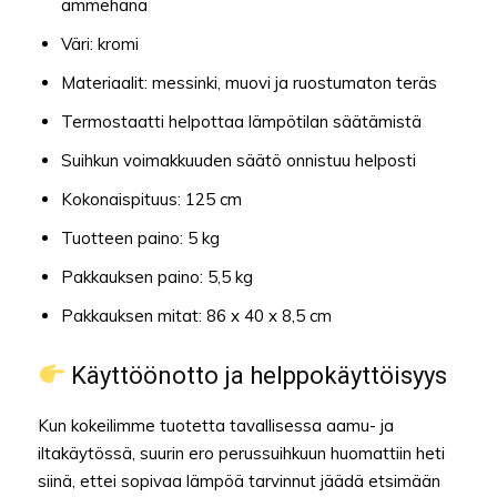
ammehana
Väri: kromi
Materiaalit: messinki, muovi ja ruostumaton teräs
Termostaatti helpottaa lämpötilan säätämistä
Suihkun voimakkuuden säätö onnistuu helposti
Kokonaispituus: 125 cm
Tuotteen paino: 5 kg
Pakkauksen paino: 5,5 kg
Pakkauksen mitat: 86 x 40 x 8,5 cm
Käyttöönotto ja helppokäyttöisyys
Kun kokeilimme tuotetta tavallisessa aamu- ja
iltakäytössä, suurin ero perussuihkuun huomattiin heti
siinä, ettei sopivaa lämpöä tarvinnut jäädä etsimään