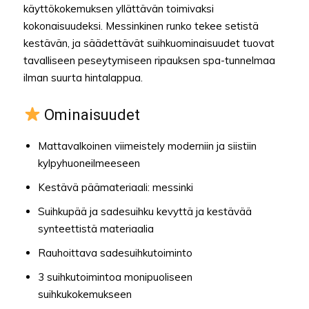
käyttökokemuksen yllättävän toimivaksi
kokonaisuudeksi. Messinkinen runko tekee setistä
kestävän, ja säädettävät suihkuominaisuudet tuovat
tavalliseen peseytymiseen ripauksen spa-tunnelmaa
ilman suurta hintalappua.
Ominaisuudet
Mattavalkoinen viimeistely moderniin ja siistiin
kylpyhuoneilmeeseen
Kestävä päämateriaali: messinki
Suihkupää ja sadesuihku kevyttä ja kestävää
synteettistä materiaalia
Rauhoittava sadesuihkutoiminto
3 suihkutoimintoa monipuoliseen
suihkukokemukseen