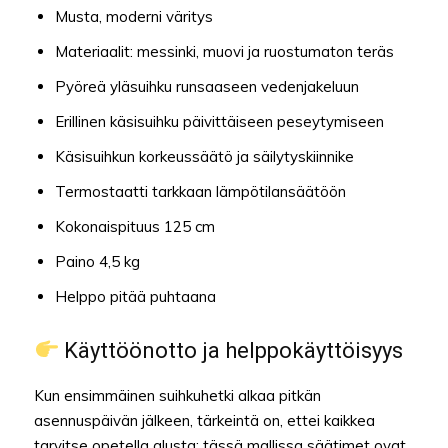
Musta, moderni väritys
Materiaalit: messinki, muovi ja ruostumaton teräs
Pyöreä yläsuihku runsaaseen vedenjakeluun
Erillinen käsisuihku päivittäiseen peseytymiseen
Käsisuihkun korkeussäätö ja säilytyskiinnike
Termostaatti tarkkaan lämpötilansäätöön
Kokonaispituus 125 cm
Paino 4,5 kg
Helppo pitää puhtaana
Käyttöönotto ja helppokäyttöisyys
Kun ensimmäinen suihkuhetki alkaa pitkän
asennuspäivän jälkeen, tärkeintä on, ettei kaikkea
tarvitse opetella alusta: tässä mallissa säätimet ovat